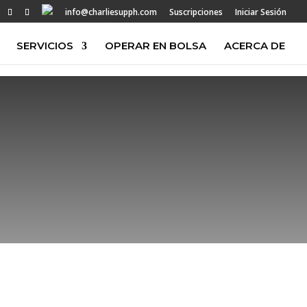
info@charliesupph.com
Suscripciones
Iniciar Sesión
SERVICIOS
OPERAR EN BOLSA
ACERCA DE
TERAPIA DE
TRADING