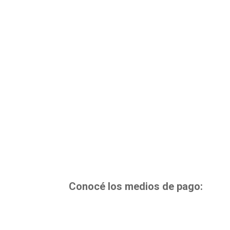
Si ya posees cuenta y deseas inicar s
Conocé los medios de pago: