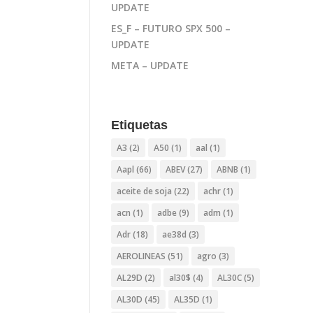
UPDATE
ES_F – FUTURO SPX 500 –
UPDATE
META – UPDATE
Etiquetas
A3
(2)
A50
(1)
aal
(1)
Aapl
(66)
ABEV
(27)
ABNB
(1)
aceite de soja
(22)
achr
(1)
acn
(1)
adbe
(9)
adm
(1)
Adr
(18)
ae38d
(3)
AEROLINEAS
(51)
agro
(3)
AL29D
(2)
al30$
(4)
AL30C
(5)
AL30D
(45)
AL35D
(1)