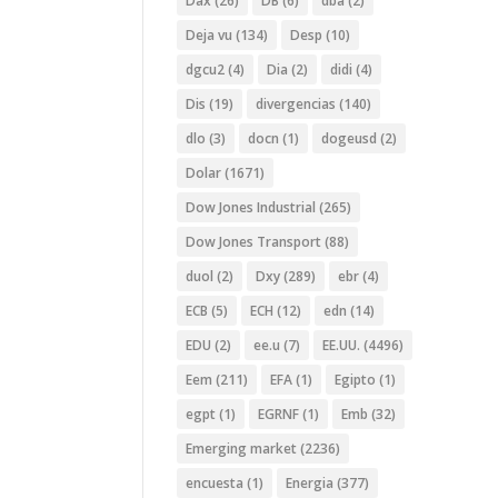
Dax
(26)
DB
(6)
dba
(2)
Deja vu
(134)
Desp
(10)
dgcu2
(4)
Dia
(2)
didi
(4)
Dis
(19)
divergencias
(140)
dlo
(3)
docn
(1)
dogeusd
(2)
Dolar
(1671)
Dow Jones Industrial
(265)
Dow Jones Transport
(88)
duol
(2)
Dxy
(289)
ebr
(4)
ECB
(5)
ECH
(12)
edn
(14)
EDU
(2)
ee.u
(7)
EE.UU.
(4496)
Eem
(211)
EFA
(1)
Egipto
(1)
egpt
(1)
EGRNF
(1)
Emb
(32)
Emerging market
(2236)
encuesta
(1)
Energia
(377)