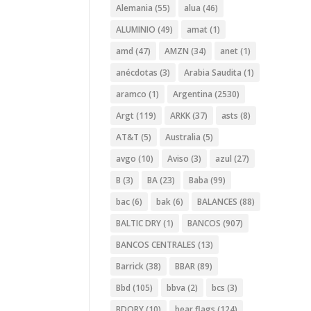
Alemania
(55)
alua
(46)
ALUMINIO
(49)
amat
(1)
amd
(47)
AMZN
(34)
anet
(1)
anécdotas
(3)
Arabia Saudita
(1)
aramco
(1)
Argentina
(2530)
Argt
(119)
ARKK
(37)
asts
(8)
AT&T
(5)
Australia
(5)
avgo
(10)
Aviso
(3)
azul
(27)
B
(3)
BA
(23)
Baba
(99)
bac
(6)
bak
(6)
BALANCES
(88)
BALTIC DRY
(1)
BANCOS
(907)
BANCOS CENTRALES
(13)
Barrick
(38)
BBAR
(89)
Bbd
(105)
bbva
(2)
bcs
(3)
BDORY
(10)
bear flags
(124)