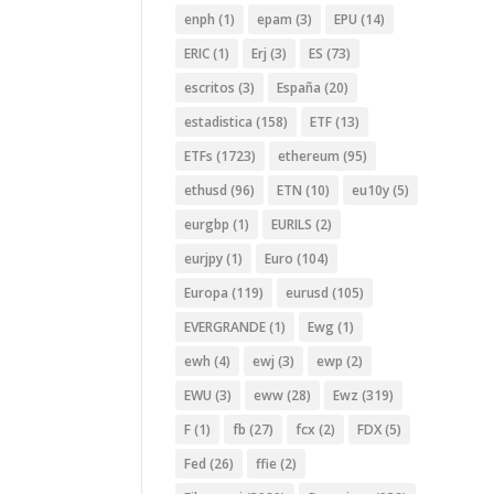
enph
(1)
epam
(3)
EPU
(14)
ERIC
(1)
Erj
(3)
ES
(73)
escritos
(3)
España
(20)
estadistica
(158)
ETF
(13)
ETFs
(1723)
ethereum
(95)
ethusd
(96)
ETN
(10)
eu10y
(5)
eurgbp
(1)
EURILS
(2)
eurjpy
(1)
Euro
(104)
Europa
(119)
eurusd
(105)
EVERGRANDE
(1)
Ewg
(1)
ewh
(4)
ewj
(3)
ewp
(2)
EWU
(3)
eww
(28)
Ewz
(319)
F
(1)
fb
(27)
fcx
(2)
FDX
(5)
Fed
(26)
ffie
(2)