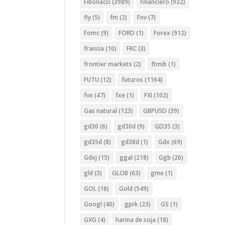
Fibonacci
(3989)
financiero
(932)
fly
(5)
fm
(2)
Fnv
(7)
Fomc
(9)
FORD
(1)
Forex
(912)
francia
(10)
FRC
(3)
frontier markets
(2)
ftmib
(1)
FUTU
(12)
futuros
(1164)
fvx
(47)
fxe
(1)
FXI
(102)
Gas natural
(123)
GBPUSD
(39)
gd30
(6)
gd30d
(9)
GD35
(3)
gd35d
(8)
gd38d
(1)
Gdx
(69)
Gdxj
(15)
ggal
(218)
Ggb
(26)
gld
(3)
GLOB
(63)
gme
(1)
GOL
(18)
Gold
(549)
Googl
(40)
gprk
(23)
GS
(1)
GXG
(4)
harina de soja
(18)