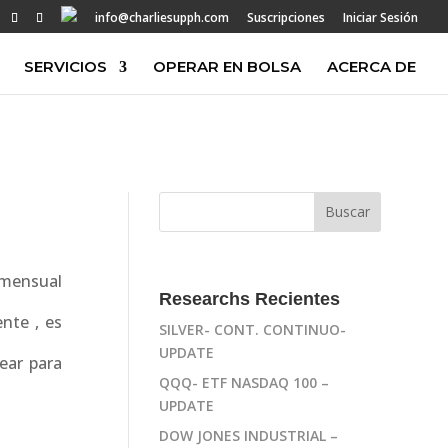
info@charliesupph.com
Suscripciones
Iniciar Sesión
SERVICIOS
OPERAR EN BOLSA
ACERCA DE
 mensual
Researchs Recientes
ente , es
SILVER- CONT. CONTINUO-
UPDATE
kear para
QQQ- ETF NASDAQ 100 –
UPDATE
DOW JONES INDUSTRIAL –