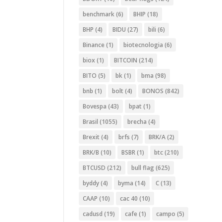
benchmark
(6)
BHIP
(18)
BHP
(4)
BIDU
(27)
bili
(6)
Binance
(1)
biotecnologia
(6)
biox
(1)
BITCOIN
(214)
BITO
(5)
bk
(1)
bma
(98)
bnb
(1)
bolt
(4)
BONOS
(842)
Bovespa
(43)
bpat
(1)
Brasil
(1055)
brecha
(4)
Brexit
(4)
brfs
(7)
BRK/A
(2)
BRK/B
(10)
BSBR
(1)
btc
(210)
BTCUSD
(212)
bull flag
(625)
byddy
(4)
byma
(14)
C
(13)
CAAP
(10)
cac 40
(10)
cadusd
(19)
cafe
(1)
campo
(5)