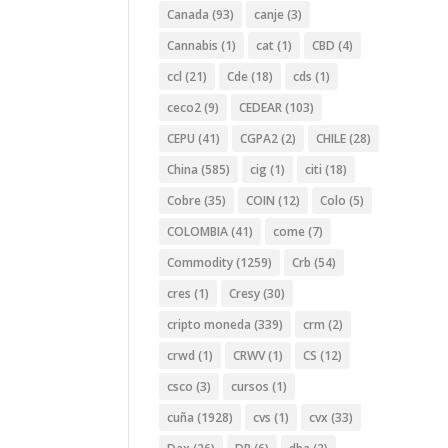
Canada
(93)
canje
(3)
Cannabis
(1)
cat
(1)
CBD
(4)
ccl
(21)
Cde
(18)
cds
(1)
ceco2
(9)
CEDEAR
(103)
CEPU
(41)
CGPA2
(2)
CHILE
(28)
China
(585)
cig
(1)
citi
(18)
Cobre
(35)
COIN
(12)
Colo
(5)
COLOMBIA
(41)
come
(7)
Commodity
(1259)
Crb
(54)
cres
(1)
Cresy
(30)
cripto moneda
(339)
crm
(2)
crwd
(1)
CRWV
(1)
CS
(12)
csco
(3)
cursos
(1)
cuña
(1928)
cvs
(1)
cvx
(33)