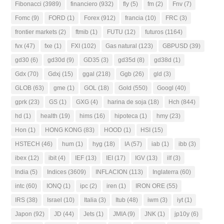
Fibonacci
(3989)
financiero
(932)
fly
(5)
fm
(2)
Fnv
(7)
Fomc
(9)
FORD
(1)
Forex
(912)
francia
(10)
FRC
(3)
frontier markets
(2)
ftmib
(1)
FUTU
(12)
futuros
(1164)
fvx
(47)
fxe
(1)
FXI
(102)
Gas natural
(123)
GBPUSD
(39)
gd30
(6)
gd30d
(9)
GD35
(3)
gd35d
(8)
gd38d
(1)
Gdx
(70)
Gdxj
(15)
ggal
(218)
Ggb
(26)
gld
(3)
GLOB
(63)
gme
(1)
GOL
(18)
Gold
(550)
Googl
(40)
gprk
(23)
GS
(1)
GXG
(4)
harina de soja
(18)
Hch
(844)
hd
(1)
health
(19)
hims
(16)
hipoteca
(1)
hmy
(23)
Hon
(1)
HONG KONG
(83)
HOOD
(1)
HSI
(15)
HSTECH
(46)
hum
(1)
hyg
(18)
IA
(57)
iab
(1)
ibb
(3)
ibex
(12)
ibit
(4)
IEF
(13)
IEI
(17)
IGV
(13)
ilf
(3)
India
(5)
Indices
(3609)
INFLACION
(113)
Inglaterra
(60)
intc
(60)
IONQ
(1)
ipc
(2)
iren
(1)
IRON ORE
(55)
IRS
(38)
Israel
(10)
Italia
(3)
Itub
(48)
iwm
(3)
iyt
(1)
Japon
(92)
JD
(44)
Jets
(1)
JMIA
(9)
JNK
(1)
jp10y
(6)