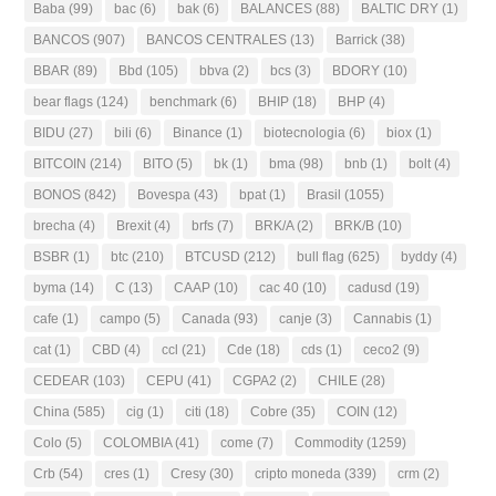
Baba
(99)
bac
(6)
bak
(6)
BALANCES
(88)
BALTIC DRY
(1)
BANCOS
(907)
BANCOS CENTRALES
(13)
Barrick
(38)
BBAR
(89)
Bbd
(105)
bbva
(2)
bcs
(3)
BDORY
(10)
bear flags
(124)
benchmark
(6)
BHIP
(18)
BHP
(4)
BIDU
(27)
bili
(6)
Binance
(1)
biotecnologia
(6)
biox
(1)
BITCOIN
(214)
BITO
(5)
bk
(1)
bma
(98)
bnb
(1)
bolt
(4)
BONOS
(842)
Bovespa
(43)
bpat
(1)
Brasil
(1055)
brecha
(4)
Brexit
(4)
brfs
(7)
BRK/A
(2)
BRK/B
(10)
BSBR
(1)
btc
(210)
BTCUSD
(212)
bull flag
(625)
byddy
(4)
byma
(14)
C
(13)
CAAP
(10)
cac 40
(10)
cadusd
(19)
cafe
(1)
campo
(5)
Canada
(93)
canje
(3)
Cannabis
(1)
cat
(1)
CBD
(4)
ccl
(21)
Cde
(18)
cds
(1)
ceco2
(9)
CEDEAR
(103)
CEPU
(41)
CGPA2
(2)
CHILE
(28)
China
(585)
cig
(1)
citi
(18)
Cobre
(35)
COIN
(12)
Colo
(5)
COLOMBIA
(41)
come
(7)
Commodity
(1259)
Crb
(54)
cres
(1)
Cresy
(30)
cripto moneda
(339)
crm
(2)