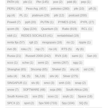
PATH
(4)
pbi
(1)
Pbr
(145)
pce
(2)
pdd
(6)
pep
(1)
PERU
(18)
Peso Arg.
(457)
petroleo
(280)
pfe
(10)
pff
(3)
pg
(4)
PL
(1)
platinum
(28)
pltr
(12)
podcast
(200)
Powell
(7)
pplt
(20)
PUTIN
(1)
PYMES
(234)
PYPL
(27)
qcom
(9)
Qqq
(224)
Quantum
(3)
Ratio
(919)
RCL
(1)
rddt
(1)
REDES SOCIALES
(41)
rentabilidad
(19)
renta fija
(57)
rgti
(2)
riesgopais
(18)
rio
(1)
ripple
(1)
rivn
(9)
roku
(7)
rsp
(7)
rsx
(4)
RTS
(5)
rty
(6)
Rusia
(21)
Russell 2000
(242)
RVX
(18)
sami
(1)
San
(4)
scco
(1)
schw
(1)
semi
(2)
semis
(267)
sgg
(1)
Shanghai
(65)
Shcomp
(65)
Shekel
(5)
shy
(4)
sid
(19)
sidu
(4)
SIL
(5)
SILJ
(6)
silv
(4)
Silver
(275)
SINGAPUR
(1)
slv
(6)
smci
(3)
smh
(10)
snap
(2)
snow
(7)
SOFTWARE
(48)
soja
(99)
South Africa
(28)
South Korea
(2)
sox
(55)
soxx
(1)
soyb
(1)
Space
(18)
SPCX
(2)
spot
(2)
Spx 500
(733)
Spy
(104)
SQ
(5)