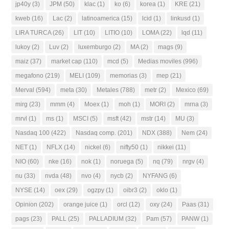
jp40y
(3)
JPM
(50)
klac
(1)
ko
(6)
korea
(1)
KRE
(21)
kweb
(16)
Lac
(2)
latinoamerica
(15)
lcid
(1)
linkusd
(1)
LIRA TURCA
(26)
LIT
(10)
LITIO
(10)
LOMA
(22)
lqd
(11)
lukoy
(2)
Luv
(2)
luxemburgo
(2)
MA
(2)
mags
(9)
maiz
(37)
market cap
(110)
mcd
(5)
Medias moviles
(996)
megafono
(219)
MELI
(109)
memorias
(3)
mep
(21)
Merval
(594)
meta
(30)
Metales
(788)
metr
(2)
Mexico
(69)
mirg
(23)
mmm
(4)
Moex
(1)
moh
(1)
MORI
(2)
mrna
(3)
mrvl
(1)
ms
(1)
MSCI
(5)
msft
(42)
mstr
(14)
MU
(3)
Nasdaq 100
(422)
Nasdaq comp.
(201)
NDX
(388)
Nem
(24)
NET
(1)
NFLX
(14)
nickel
(6)
nifty50
(1)
nikkei
(11)
NIO
(60)
nke
(16)
nok
(1)
noruega
(5)
nq
(79)
nrgv
(4)
nu
(33)
nvda
(48)
nvo
(4)
nycb
(2)
NYFANG
(6)
NYSE
(14)
oex
(29)
ogzpy
(1)
oibr3
(2)
oklo
(1)
Opinion
(202)
orange juice
(1)
orcl
(12)
oxy
(24)
Paas
(31)
pags
(23)
PALL
(25)
PALLADIUM
(32)
Pam
(57)
PANW
(1)