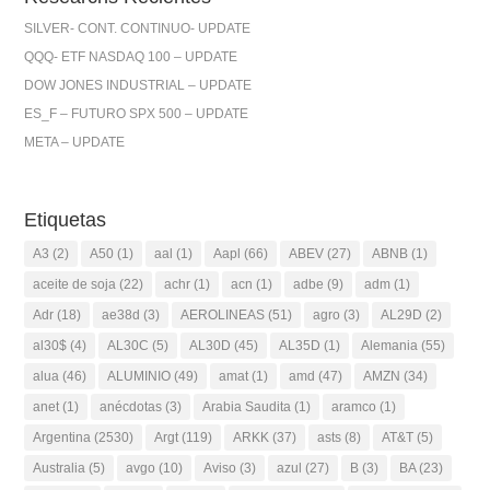
SILVER- CONT. CONTINUO- UPDATE
QQQ- ETF NASDAQ 100 – UPDATE
DOW JONES INDUSTRIAL – UPDATE
ES_F – FUTURO SPX 500 – UPDATE
META – UPDATE
Etiquetas
A3
(2)
A50
(1)
aal
(1)
Aapl
(66)
ABEV
(27)
ABNB
(1)
aceite de soja
(22)
achr
(1)
acn
(1)
adbe
(9)
adm
(1)
Adr
(18)
ae38d
(3)
AEROLINEAS
(51)
agro
(3)
AL29D
(2)
al30$
(4)
AL30C
(5)
AL30D
(45)
AL35D
(1)
Alemania
(55)
alua
(46)
ALUMINIO
(49)
amat
(1)
amd
(47)
AMZN
(34)
anet
(1)
anécdotas
(3)
Arabia Saudita
(1)
aramco
(1)
Argentina
(2530)
Argt
(119)
ARKK
(37)
asts
(8)
AT&T
(5)
Australia
(5)
avgo
(10)
Aviso
(3)
azul
(27)
B
(3)
BA
(23)