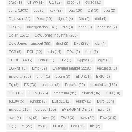
crwd
(1)
CRWV
(1)
CS
(12)
csco
(3)
cursos
(1)
cuña
(1930)
cvs
(1)
cvx
(33)
Dax
(26)
DB
(6)
dba
(2)
Deja vu
(134)
Desp
(10)
dgcu2
(4)
Dia
(2)
didi
(4)
Dis
(19)
divergencias
(141)
dlo
(3)
docn
(1)
dogeusd
(2)
Dolar
(1671)
Dow Jones Industrial
(265)
Dow Jones Transport
(88)
duol
(2)
Dxy
(289)
ebr
(4)
ECB
(5)
ECH
(12)
edn
(14)
EDU
(2)
ee.u
(7)
EE.UU.
(4496)
Eem
(211)
EFA
(1)
Egipto
(1)
egpt
(1)
EGRNF
(1)
Emb
(32)
Emerging market
(2236)
encuesta
(1)
Energia
(377)
enph
(1)
epam
(3)
EPU
(14)
ERIC
(1)
Erj
(3)
ES
(73)
escritos
(3)
España
(20)
estadistica
(158)
ETF
(13)
ETFs
(1725)
ethereum
(95)
ethusd
(96)
ETN
(10)
eu10y
(5)
eurgbp
(1)
EURILS
(2)
eurjpy
(1)
Euro
(104)
Europa
(119)
eurusd
(105)
EVERGRANDE
(1)
Ewg
(1)
ewh
(4)
ewj
(3)
ewp
(2)
EWU
(3)
eww
(28)
Ewz
(319)
F
(1)
fb
(27)
fcx
(2)
FDX
(5)
Fed
(26)
ffie
(2)