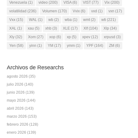
Venezuela
(1)
video
(200)
VISA
(6)
VIST
(77)
Vix
(200)
volatilidad
(236)
Volumen
(170)
Vvix
(6)
vxd
(1)
vxn
(17)
Vxx
(15)
WAL
(1)
wb
(2)
wba
(1)
wmt
(2)
wti
(221)
XAL
(1)
xau
(5)
xhb
(3)
XLE
(17)
Xlf
(104)
Xlp
(34)
Xly
(32)
Xom
(27)
xop
(6)
xp
(5)
xpev
(12)
xrpusd
(3)
Yen
(58)
yinn
(1)
YM
(17)
ymm
(1)
YPF
(164)
ZM
(6)
Archivos de Researchs
agosto 2026
(35)
julio 2026
(140)
junio 2026
(139)
mayo 2026
(144)
abril 2026
(143)
marzo 2026
(153)
febrero 2026
(128)
enero 2026
(139)