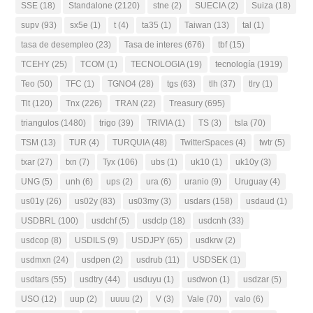
SSE
(18)
Standalone
(2120)
stne
(2)
SUECIA
(2)
Suiza
(18)
supv
(93)
sx5e
(1)
t
(4)
ta35
(1)
Taiwan
(13)
tal
(1)
tasa de desempleo
(23)
Tasa de interes
(676)
tbf
(15)
TCEHY
(25)
TCOM
(1)
TECNOLOGIA
(19)
tecnología
(1919)
Teo
(50)
TFC
(1)
TGNO4
(28)
tgs
(63)
tlh
(37)
tlry
(1)
Tlt
(120)
Tnx
(226)
TRAN
(22)
Treasury
(695)
triangulos
(1480)
trigo
(39)
TRIVIA
(1)
TS
(3)
tsla
(70)
TSM
(13)
TUR
(4)
TURQUIA
(48)
TwitterSpaces
(4)
twtr
(5)
txar
(27)
txn
(7)
Tyx
(106)
ubs
(1)
uk10
(1)
uk10y
(3)
UNG
(5)
unh
(6)
ups
(2)
ura
(6)
uranio
(9)
Uruguay
(4)
us01y
(26)
us02y
(83)
us03my
(3)
usdars
(158)
usdaud
(1)
USDBRL
(100)
usdchf
(5)
usdclp
(18)
usdcnh
(33)
usdcop
(8)
USDILS
(9)
USDJPY
(65)
usdkrw
(2)
usdmxn
(24)
usdpen
(2)
usdrub
(11)
USDSEK
(1)
usdtars
(55)
usdtry
(44)
usduyu
(1)
usdwon
(1)
usdzar
(5)
USO
(12)
uup
(2)
uuuu
(2)
V
(3)
Vale
(70)
valo
(6)