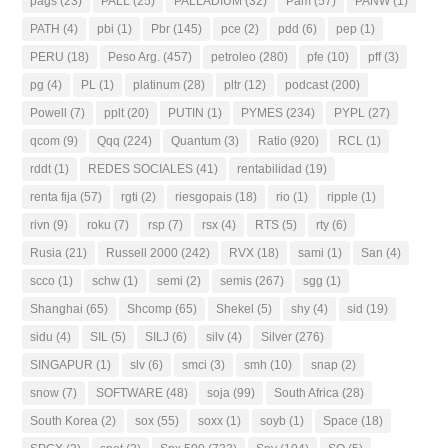
pags
(23)
PALL
(25)
PALLADIUM
(32)
Pam
(57)
PANW
(1)
PATH
(4)
pbi
(1)
Pbr
(145)
pce
(2)
pdd
(6)
pep
(1)
PERU
(18)
Peso Arg.
(457)
petroleo
(280)
pfe
(10)
pff
(3)
pg
(4)
PL
(1)
platinum
(28)
pltr
(12)
podcast
(200)
Powell
(7)
pplt
(20)
PUTIN
(1)
PYMES
(234)
PYPL
(27)
qcom
(9)
Qqq
(224)
Quantum
(3)
Ratio
(920)
RCL
(1)
rddt
(1)
REDES SOCIALES
(41)
rentabilidad
(19)
renta fija
(57)
rgti
(2)
riesgopais
(18)
rio
(1)
ripple
(1)
rivn
(9)
roku
(7)
rsp
(7)
rsx
(4)
RTS
(5)
rty
(6)
Rusia
(21)
Russell 2000
(242)
RVX
(18)
sami
(1)
San
(4)
scco
(1)
schw
(1)
semi
(2)
semis
(267)
sgg
(1)
Shanghai
(65)
Shcomp
(65)
Shekel
(5)
shy
(4)
sid
(19)
sidu
(4)
SIL
(5)
SILJ
(6)
silv
(4)
Silver
(276)
SINGAPUR
(1)
slv
(6)
smci
(3)
smh
(10)
snap
(2)
snow
(7)
SOFTWARE
(48)
soja
(99)
South Africa
(28)
South Korea
(2)
sox
(55)
soxx
(1)
soyb
(1)
Space
(18)