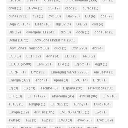
Crb
(54)
cres
(1)
Cresy
(30)
cripto moneda
(339)
crm
(2)
crwd
(1)
CRWV
(1)
CS
(12)
csco
(3)
cursos
(1)
cuña
(1931)
cvs
(1)
cvx
(33)
Dax
(26)
DB
(6)
dba
(2)
Deja vu
(134)
Desp
(10)
dgcu2
(4)
Dia
(2)
didi
(4)
Dis
(19)
divergencias
(141)
dlo
(3)
docn
(1)
dogeusd
(2)
Dolar
(1672)
Dow Jones Industrial
(265)
Dow Jones Transport
(88)
duol
(2)
Dxy
(290)
ebr
(4)
ECB
(5)
ECH
(12)
edn
(14)
EDU
(2)
ee.u
(7)
EE.UU.
(4500)
Eem
(211)
EFA
(1)
Egipto
(1)
egpt
(1)
EGRNF
(1)
Emb
(32)
Emerging market
(2236)
encuesta
(1)
Energia
(377)
enph
(1)
epam
(3)
EPU
(14)
ERIC
(1)
Erj
(3)
ES
(73)
escritos
(3)
España
(20)
estadistica
(158)
ETF
(13)
ETFs
(1727)
ethereum
(95)
ethusd
(96)
ETN
(10)
eu10y
(5)
eurgbp
(1)
EURILS
(2)
eurjpy
(1)
Euro
(104)
Europa
(119)
eurusd
(105)
EVERGRANDE
(1)
Ewg
(1)
ewh
(4)
ewj
(3)
ewp
(2)
EWU
(3)
eww
(28)
Ewz
(319)