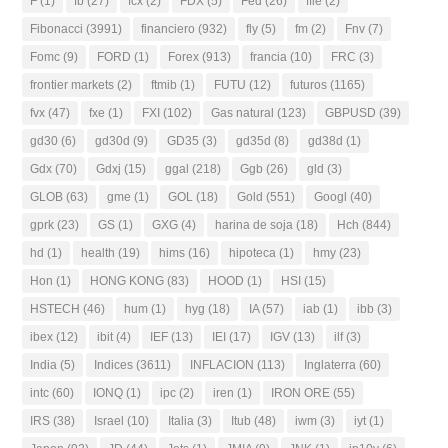
F
(1)
fb
(27)
fcx
(2)
FDX
(5)
Fed
(26)
ffie
(2)
Fibonacci
(3991)
financiero
(932)
fly
(5)
fm
(2)
Fnv
(7)
Fomc
(9)
FORD
(1)
Forex
(913)
francia
(10)
FRC
(3)
frontier markets
(2)
ftmib
(1)
FUTU
(12)
futuros
(1165)
fvx
(47)
fxe
(1)
FXI
(102)
Gas natural
(123)
GBPUSD
(39)
gd30
(6)
gd30d
(9)
GD35
(3)
gd35d
(8)
gd38d
(1)
Gdx
(70)
Gdxj
(15)
ggal
(218)
Ggb
(26)
gld
(3)
GLOB
(63)
gme
(1)
GOL
(18)
Gold
(551)
Googl
(40)
gprk
(23)
GS
(1)
GXG
(4)
harina de soja
(18)
Hch
(844)
hd
(1)
health
(19)
hims
(16)
hipoteca
(1)
hmy
(23)
Hon
(1)
HONG KONG
(83)
HOOD
(1)
HSI
(15)
HSTECH
(46)
hum
(1)
hyg
(18)
IA
(57)
iab
(1)
ibb
(3)
ibex
(12)
ibit
(4)
IEF
(13)
IEI
(17)
IGV
(13)
ilf
(3)
India
(5)
Indices
(3611)
INFLACION
(113)
Inglaterra
(60)
intc
(60)
IONQ
(1)
ipc
(2)
iren
(1)
IRON ORE
(55)
IRS
(38)
Israel
(10)
Italia
(3)
Itub
(48)
iwm
(3)
iyt
(1)