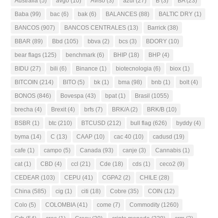
Australia
(5)
avgo
(10)
Aviso
(3)
azul
(27)
B
(3)
BA
(23)
Baba
(99)
bac
(6)
bak
(6)
BALANCES
(88)
BALTIC DRY
(1)
BANCOS
(907)
BANCOS CENTRALES
(13)
Barrick
(38)
BBAR
(89)
Bbd
(105)
bbva
(2)
bcs
(3)
BDORY
(10)
bear flags
(125)
benchmark
(6)
BHIP
(18)
BHP
(4)
BIDU
(27)
bili
(6)
Binance
(1)
biotecnologia
(6)
biox
(1)
BITCOIN
(214)
BITO
(5)
bk
(1)
bma
(98)
bnb
(1)
bolt
(4)
BONOS
(846)
Bovespa
(43)
bpat
(1)
Brasil
(1055)
brecha
(4)
Brexit
(4)
brfs
(7)
BRK/A
(2)
BRK/B
(10)
BSBR
(1)
btc
(210)
BTCUSD
(212)
bull flag
(626)
byddy
(4)
byma
(14)
C
(13)
CAAP
(10)
cac 40
(10)
cadusd
(19)
cafe
(1)
campo
(5)
Canada
(93)
canje
(3)
Cannabis
(1)
cat
(1)
CBD
(4)
ccl
(21)
Cde
(18)
cds
(1)
ceco2
(9)
CEDEAR
(103)
CEPU
(41)
CGPA2
(2)
CHILE
(28)
China
(585)
cig
(1)
citi
(18)
Cobre
(35)
COIN
(12)
Colo
(5)
COLOMBIA
(41)
come
(7)
Commodity
(1260)