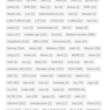
Japon
(92)
JD
(44)
Jets
(1)
JMIA
(9)
JNK
(1)
jp10y
(6)
jp40y
(3)
JPM
(50)
klac
(1)
ko
(6)
korea
(1)
KRE
(21)
kweb
(16)
Lac
(2)
latinoamerica
(15)
lcid
(1)
linkusd
(1)
LIRA TURCA
(26)
LIT
(10)
LITIO
(10)
LOMA
(22)
lqd
(11)
lukoy
(2)
Luv
(2)
luxemburgo
(2)
MA
(2)
mags
(9)
maiz
(37)
market cap
(110)
mcd
(5)
Medias moviles
(996)
megafono
(219)
MELI
(109)
memorias
(3)
mep
(21)
Merval
(594)
meta
(30)
Metales
(789)
metr
(2)
Mexico
(69)
mirg
(23)
mmm
(4)
Moex
(1)
moh
(1)
MORI
(2)
mrna
(3)
mrvl
(1)
ms
(1)
MSCI
(5)
msft
(42)
mstr
(14)
MU
(3)
Nasdaq 100
(422)
Nasdaq comp.
(201)
NDX
(388)
Nem
(24)
NET
(1)
NFLX
(14)
nickel
(6)
nifty50
(1)
nikkei
(11)
NIO
(60)
nke
(16)
nok
(1)
noruega
(5)
nq
(79)
nrgv
(4)
nu
(33)
nvda
(48)
nvo
(4)
nycb
(2)
NYFANG
(6)
NYSE
(14)
oex
(29)
ogzpy
(1)
oibr3
(2)
oklo
(1)
Opinion
(202)
orange juice
(1)
orcl
(12)
oxy
(24)
Paas
(31)