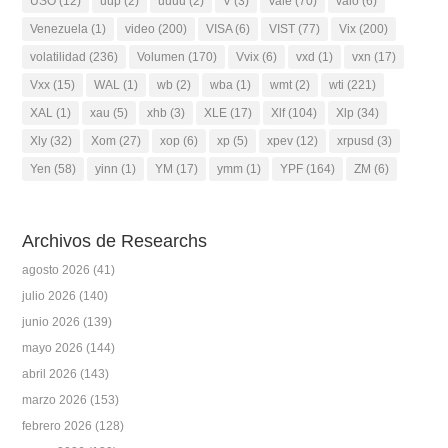
USO
(12)
uup
(2)
uuuu
(2)
V
(3)
Vale
(70)
valo
(6)
Venezuela
(1)
video
(200)
VISA
(6)
VIST
(77)
Vix
(200)
volatilidad
(236)
Volumen
(170)
Vvix
(6)
vxd
(1)
vxn
(17)
Vxx
(15)
WAL
(1)
wb
(2)
wba
(1)
wmt
(2)
wti
(221)
XAL
(1)
xau
(5)
xhb
(3)
XLE
(17)
Xlf
(104)
Xlp
(34)
Xly
(32)
Xom
(27)
xop
(6)
xp
(5)
xpev
(12)
xrpusd
(3)
Yen
(58)
yinn
(1)
YM
(17)
ymm
(1)
YPF
(164)
ZM
(6)
Archivos de Researchs
agosto 2026
(41)
julio 2026
(140)
junio 2026
(139)
mayo 2026
(144)
abril 2026
(143)
marzo 2026
(153)
febrero 2026
(128)