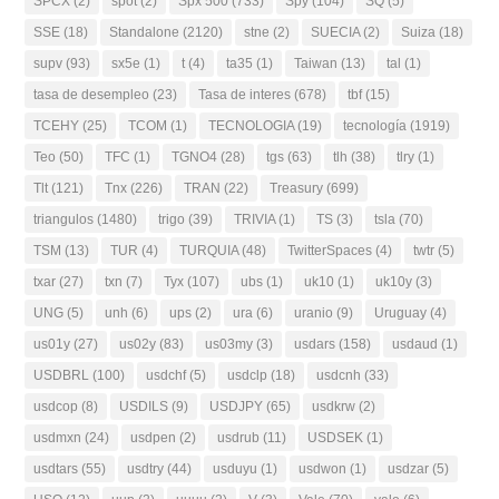
SPCX
(2)
spot
(2)
Spx 500
(733)
Spy
(104)
SQ
(5)
SSE
(18)
Standalone
(2120)
stne
(2)
SUECIA
(2)
Suiza
(18)
supv
(93)
sx5e
(1)
t
(4)
ta35
(1)
Taiwan
(13)
tal
(1)
tasa de desempleo
(23)
Tasa de interes
(678)
tbf
(15)
TCEHY
(25)
TCOM
(1)
TECNOLOGIA
(19)
tecnología
(1919)
Teo
(50)
TFC
(1)
TGNO4
(28)
tgs
(63)
tlh
(38)
tlry
(1)
Tlt
(121)
Tnx
(226)
TRAN
(22)
Treasury
(699)
triangulos
(1480)
trigo
(39)
TRIVIA
(1)
TS
(3)
tsla
(70)
TSM
(13)
TUR
(4)
TURQUIA
(48)
TwitterSpaces
(4)
twtr
(5)
txar
(27)
txn
(7)
Tyx
(107)
ubs
(1)
uk10
(1)
uk10y
(3)
UNG
(5)
unh
(6)
ups
(2)
ura
(6)
uranio
(9)
Uruguay
(4)
us01y
(27)
us02y
(83)
us03my
(3)
usdars
(158)
usdaud
(1)
USDBRL
(100)
usdchf
(5)
usdclp
(18)
usdcnh
(33)
usdcop
(8)
USDILS
(9)
USDJPY
(65)
usdkrw
(2)
usdmxn
(24)
usdpen
(2)
usdrub
(11)
USDSEK
(1)
usdtars
(55)
usdtry
(44)
usduyu
(1)
usdwon
(1)
usdzar
(5)