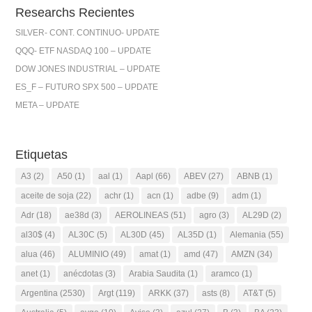
Researchs Recientes
SILVER- CONT. CONTINUO- UPDATE
QQQ- ETF NASDAQ 100 – UPDATE
DOW JONES INDUSTRIAL – UPDATE
ES_F – FUTURO SPX 500 – UPDATE
META – UPDATE
Etiquetas
A3
(2)
A50
(1)
aal
(1)
Aapl
(66)
ABEV
(27)
ABNB
(1)
aceite de soja
(22)
achr
(1)
acn
(1)
adbe
(9)
adm
(1)
Adr
(18)
ae38d
(3)
AEROLINEAS
(51)
agro
(3)
AL29D
(2)
al30$
(4)
AL30C
(5)
AL30D
(45)
AL35D
(1)
Alemania
(55)
alua
(46)
ALUMINIO
(49)
amat
(1)
amd
(47)
AMZN
(34)
anet
(1)
anécdotas
(3)
Arabia Saudita
(1)
aramco
(1)
Argentina
(2530)
Argt
(119)
ARKK
(37)
asts
(8)
AT&T
(5)