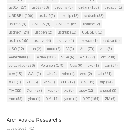
us01y
(27)
us02y
(83)
us03my
(3)
usdars
(158)
usdaud
(1)
USDBRL
(100)
usdchf
(5)
usdclp
(18)
usdcnh
(33)
usdcop
(8)
USDILS
(9)
USDJPY
(65)
usdkrw
(2)
usdmxn
(24)
usdpen
(2)
usdrub
(11)
USDSEK
(1)
usdtars
(55)
usdtry
(44)
usduyu
(1)
usdwon
(1)
usdzar
(5)
USO
(12)
uup
(2)
uuuu
(2)
V
(3)
Vale
(70)
valo
(6)
Venezuela
(1)
video
(200)
VISA
(6)
VIST
(77)
Vix
(200)
volatilidad
(236)
Volumen
(170)
Vvix
(6)
vxd
(1)
vxn
(17)
Vxx
(15)
WAL
(1)
wb
(2)
wba
(1)
wmt
(2)
wti
(221)
XAL
(1)
xau
(5)
xhb
(3)
XLE
(17)
Xlf
(104)
Xlp
(34)
Xly
(32)
Xom
(27)
xop
(6)
xp
(5)
xpev
(12)
xrpusd
(3)
Yen
(58)
yinn
(1)
YM
(17)
ymm
(1)
YPF
(164)
ZM
(6)
Archivos de Researchs
agosto 2026
(41)