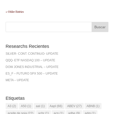
« Older Entries
Researchs Recientes
SILVER- CONT. CONTINUO- UPDATE
QQQ- ETF NASDAQ 100 – UPDATE
DOW JONES INDUSTRIAL – UPDATE
ES_F – FUTURO SPX 500 – UPDATE
META – UPDATE
Etiquetas
A3
(2)
A50
(1)
aal
(1)
Aapl
(66)
ABEV
(27)
ABNB
(1)
aceite de soja
(22)
achr
(1)
acn
(1)
adbe
(9)
adm
(1)