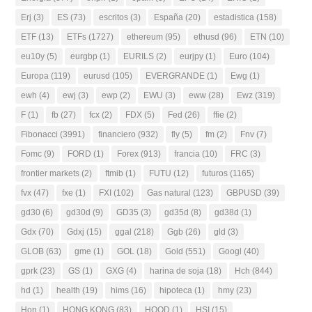
Erj
(3)
ES
(73)
escritos
(3)
España
(20)
estadistica
(158)
ETF
(13)
ETFs
(1727)
ethereum
(95)
ethusd
(96)
ETN
(10)
eu10y
(5)
eurgbp
(1)
EURILS
(2)
eurjpy
(1)
Euro
(104)
Europa
(119)
eurusd
(105)
EVERGRANDE
(1)
Ewg
(1)
ewh
(4)
ewj
(3)
ewp
(2)
EWU
(3)
eww
(28)
Ewz
(319)
F
(1)
fb
(27)
fcx
(2)
FDX
(5)
Fed
(26)
ffie
(2)
Fibonacci
(3991)
financiero
(932)
fly
(5)
fm
(2)
Fnv
(7)
Fomc
(9)
FORD
(1)
Forex
(913)
francia
(10)
FRC
(3)
frontier markets
(2)
ftmib
(1)
FUTU
(12)
futuros
(1165)
fvx
(47)
fxe
(1)
FXI
(102)
Gas natural
(123)
GBPUSD
(39)
gd30
(6)
gd30d
(9)
GD35
(3)
gd35d
(8)
gd38d
(1)
Gdx
(70)
Gdxj
(15)
ggal
(218)
Ggb
(26)
gld
(3)
GLOB
(63)
gme
(1)
GOL
(18)
Gold
(551)
Googl
(40)
gprk
(23)
GS
(1)
GXG
(4)
harina de soja
(18)
Hch
(844)
hd
(1)
health
(19)
hims
(16)
hipoteca
(1)
hmy
(23)
Hon
(1)
HONG KONG
(83)
HOOD
(1)
HSI
(15)