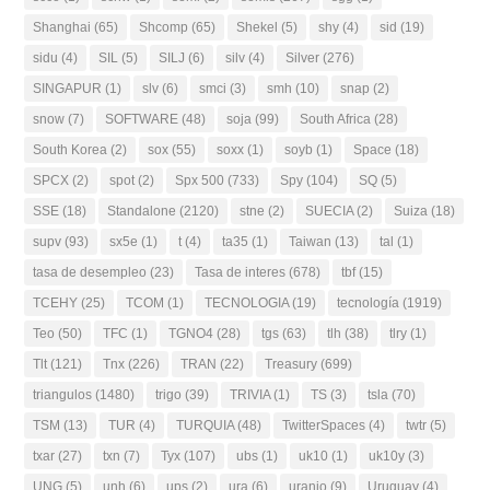
Shanghai
(65)
Shcomp
(65)
Shekel
(5)
shy
(4)
sid
(19)
sidu
(4)
SIL
(5)
SILJ
(6)
silv
(4)
Silver
(276)
SINGAPUR
(1)
slv
(6)
smci
(3)
smh
(10)
snap
(2)
snow
(7)
SOFTWARE
(48)
soja
(99)
South Africa
(28)
South Korea
(2)
sox
(55)
soxx
(1)
soyb
(1)
Space
(18)
SPCX
(2)
spot
(2)
Spx 500
(733)
Spy
(104)
SQ
(5)
SSE
(18)
Standalone
(2120)
stne
(2)
SUECIA
(2)
Suiza
(18)
supv
(93)
sx5e
(1)
t
(4)
ta35
(1)
Taiwan
(13)
tal
(1)
tasa de desempleo
(23)
Tasa de interes
(678)
tbf
(15)
TCEHY
(25)
TCOM
(1)
TECNOLOGIA
(19)
tecnología
(1919)
Teo
(50)
TFC
(1)
TGNO4
(28)
tgs
(63)
tlh
(38)
tlry
(1)
Tlt
(121)
Tnx
(226)
TRAN
(22)
Treasury
(699)
triangulos
(1480)
trigo
(39)
TRIVIA
(1)
TS
(3)
tsla
(70)
TSM
(13)
TUR
(4)
TURQUIA
(48)
TwitterSpaces
(4)
twtr
(5)
txar
(27)
txn
(7)
Tyx
(107)
ubs
(1)
uk10
(1)
uk10y
(3)
UNG
(5)
unh
(6)
ups
(2)
ura
(6)
uranio
(9)
Uruguay
(4)