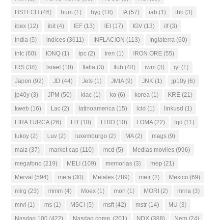
HSTECH
(46)
hum
(1)
hyg
(18)
IA
(57)
iab
(1)
ibb
(3)
ibex
(12)
ibit
(4)
IEF
(13)
IEI
(17)
IGV
(13)
ilf
(3)
India
(5)
Indices
(3611)
INFLACION
(113)
Inglaterra
(60)
intc
(60)
IONQ
(1)
ipc
(2)
iren
(1)
IRON ORE
(55)
IRS
(38)
Israel
(10)
Italia
(3)
Itub
(48)
iwm
(3)
iyt
(1)
Japon
(92)
JD
(44)
Jets
(1)
JMIA
(9)
JNK
(1)
jp10y
(6)
jp40y
(3)
JPM
(50)
klac
(1)
ko
(6)
korea
(1)
KRE
(21)
kweb
(16)
Lac
(2)
latinoamerica
(15)
lcid
(1)
linkusd
(1)
LIRA TURCA
(26)
LIT
(10)
LITIO
(10)
LOMA
(22)
lqd
(11)
lukoy
(2)
Luv
(2)
luxemburgo
(2)
MA
(2)
mags
(9)
maiz
(37)
market cap
(110)
mcd
(5)
Medias moviles
(996)
megafono
(219)
MELI
(109)
memorias
(3)
mep
(21)
Merval
(594)
meta
(30)
Metales
(789)
metr
(2)
Mexico
(69)
mirg
(23)
mmm
(4)
Moex
(1)
moh
(1)
MORI
(2)
mrna
(3)
mrvl
(1)
ms
(1)
MSCI
(5)
msft
(42)
mstr
(14)
MU
(3)
Nasdaq 100
(422)
Nasdaq comp.
(201)
NDX
(388)
Nem
(24)