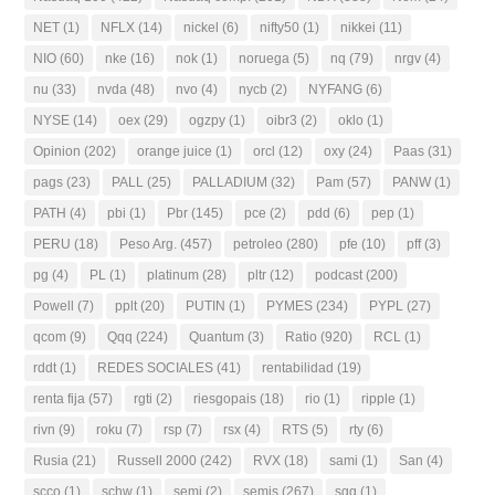
NET
(1)
NFLX
(14)
nickel
(6)
nifty50
(1)
nikkei
(11)
NIO
(60)
nke
(16)
nok
(1)
noruega
(5)
nq
(79)
nrgv
(4)
nu
(33)
nvda
(48)
nvo
(4)
nycb
(2)
NYFANG
(6)
NYSE
(14)
oex
(29)
ogzpy
(1)
oibr3
(2)
oklo
(1)
Opinion
(202)
orange juice
(1)
orcl
(12)
oxy
(24)
Paas
(31)
pags
(23)
PALL
(25)
PALLADIUM
(32)
Pam
(57)
PANW
(1)
PATH
(4)
pbi
(1)
Pbr
(145)
pce
(2)
pdd
(6)
pep
(1)
PERU
(18)
Peso Arg.
(457)
petroleo
(280)
pfe
(10)
pff
(3)
pg
(4)
PL
(1)
platinum
(28)
pltr
(12)
podcast
(200)
Powell
(7)
pplt
(20)
PUTIN
(1)
PYMES
(234)
PYPL
(27)
qcom
(9)
Qqq
(224)
Quantum
(3)
Ratio
(920)
RCL
(1)
rddt
(1)
REDES SOCIALES
(41)
rentabilidad
(19)
renta fija
(57)
rgti
(2)
riesgopais
(18)
rio
(1)
ripple
(1)
rivn
(9)
roku
(7)
rsp
(7)
rsx
(4)
RTS
(5)
rty
(6)
Rusia
(21)
Russell 2000
(242)
RVX
(18)
sami
(1)
San
(4)
scco
(1)
schw
(1)
semi
(2)
semis
(267)
sgg
(1)