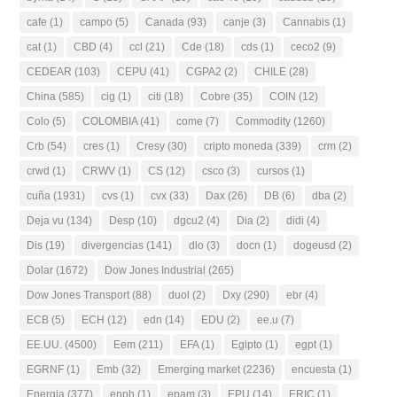
cafe
(1)
campo
(5)
Canada
(93)
canje
(3)
Cannabis
(1)
cat
(1)
CBD
(4)
ccl
(21)
Cde
(18)
cds
(1)
ceco2
(9)
CEDEAR
(103)
CEPU
(41)
CGPA2
(2)
CHILE
(28)
China
(585)
cig
(1)
citi
(18)
Cobre
(35)
COIN
(12)
Colo
(5)
COLOMBIA
(41)
come
(7)
Commodity
(1260)
Crb
(54)
cres
(1)
Cresy
(30)
cripto moneda
(339)
crm
(2)
crwd
(1)
CRWV
(1)
CS
(12)
csco
(3)
cursos
(1)
cuña
(1931)
cvs
(1)
cvx
(33)
Dax
(26)
DB
(6)
dba
(2)
Deja vu
(134)
Desp
(10)
dgcu2
(4)
Dia
(2)
didi
(4)
Dis
(19)
divergencias
(141)
dlo
(3)
docn
(1)
dogeusd
(2)
Dolar
(1672)
Dow Jones Industrial
(265)
Dow Jones Transport
(88)
duol
(2)
Dxy
(290)
ebr
(4)
ECB
(5)
ECH
(12)
edn
(14)
EDU
(2)
ee.u
(7)
EE.UU.
(4500)
Eem
(211)
EFA
(1)
Egipto
(1)
egpt
(1)
EGRNF
(1)
Emb
(32)
Emerging market
(2236)
encuesta
(1)
Energia
(377)
enph
(1)
epam
(3)
EPU
(14)
ERIC
(1)