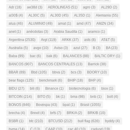
Adr
(18)
ae38d
(3)
AEROLINEAS
(51)
agro
(3)
AL29D
(2)
al30$
(4)
AL30C
(5)
AL30D
(45)
AL35D
(1)
Alemania
(55)
alua
(46)
ALUMINIO
(49)
amat
(1)
amd
(47)
AMZN
(34)
anet
(1)
anécdotas
(3)
Arabia Saudita
(1)
aramco
(1)
Argentina
(2530)
Argt
(119)
ARKK
(37)
asts
(8)
AT&T
(5)
Australia
(5)
avgo
(10)
Aviso
(3)
azul
(27)
B
(3)
BA
(23)
Baba
(99)
bac
(6)
bak
(6)
BALANCES
(88)
BALTIC DRY
(1)
BANCOS
(907)
BANCOS CENTRALES
(13)
Barrick
(38)
BBAR
(89)
Bbd
(105)
bbva
(2)
bcs
(3)
BDORY
(10)
bear flags
(125)
benchmark
(6)
BHIP
(18)
BHP
(4)
BIDU
(27)
bili
(6)
Binance
(1)
biotecnologia
(6)
biox
(1)
BITCOIN
(214)
BITO
(5)
bk
(1)
bma
(98)
bnb
(1)
bolt
(4)
BONOS
(846)
Bovespa
(43)
bpat
(1)
Brasil
(1055)
brecha
(4)
Brexit
(4)
brfs
(7)
BRK/A
(2)
BRK/B
(10)
BSBR
(1)
btc
(210)
BTCUSD
(212)
bull flag
(626)
byddy
(4)
byma
(14)
C
(13)
CAAP
(10)
cac 40
(10)
cadusd
(19)