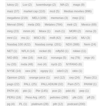
lukoy
(2)
Luv
(2)
luxemburgo
(2)
MA
(2)
mags
(9)
maiz
(37)
market cap
(110)
mcd
(5)
Medias moviles
(996)
megafono
(219)
MELI
(109)
memorias
(3)
mep
(21)
Merval
(594)
meta
(30)
Metales
(784)
metr
(2)
Mexico
(69)
mirg
(23)
mmm
(4)
Moex
(1)
moh
(1)
MORI
(2)
mrna
(3)
mrvl
(1)
ms
(1)
MSCI
(5)
msft
(42)
mstr
(14)
MU
(3)
Nasdaq 100
(422)
Nasdaq comp.
(201)
NDX
(388)
Nem
(24)
NET
(1)
NFLX
(14)
nickel
(6)
nifty50
(1)
nikkei
(11)
NIO
(60)
nke
(16)
nok
(1)
noruega
(5)
nq
(79)
nrgv
(4)
nu
(33)
nvda
(48)
nvo
(4)
nycb
(2)
NYFANG
(6)
NYSE
(14)
oex
(29)
ogzpy
(1)
oibr3
(2)
oklo
(1)
Opinion
(202)
orange juice
(1)
orcl
(12)
oxy
(24)
Paas
(31)
pags
(22)
PALL
(25)
PALLADIUM
(32)
Pam
(57)
PANW
(1)
PATH
(4)
pbi
(1)
Pbr
(145)
pce
(2)
pdd
(6)
pep
(1)
PERU
(18)
Peso Arg.
(457)
petroleo
(280)
pfe
(10)
pff
(3)
pg
(4)
PL
(1)
platinum
(28)
pltr
(12)
podcast
(200)