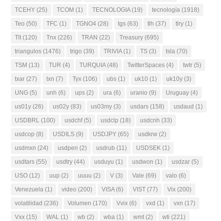
TCEHY
(25)
TCOM
(1)
TECNOLOGIA
(19)
tecnología
(1918)
Teo
(50)
TFC
(1)
TGNO4
(28)
tgs
(63)
tlh
(37)
tlry
(1)
Tlt
(120)
Tnx
(226)
TRAN
(22)
Treasury
(695)
triangulos
(1476)
trigo
(39)
TRIVIA
(1)
TS
(3)
tsla
(70)
TSM
(13)
TUR
(4)
TURQUIA
(48)
TwitterSpaces
(4)
twtr
(5)
txar
(27)
txn
(7)
Tyx
(106)
ubs
(1)
uk10
(1)
uk10y
(3)
UNG
(5)
unh
(6)
ups
(2)
ura
(6)
uranio
(9)
Uruguay
(4)
us01y
(26)
us02y
(83)
us03my
(3)
usdars
(158)
usdaud
(1)
USDBRL
(100)
usdchf
(5)
usdclp
(18)
usdcnh
(33)
usdcop
(8)
USDILS
(9)
USDJPY
(65)
usdkrw
(2)
usdmxn
(24)
usdpen
(2)
usdrub
(11)
USDSEK
(1)
usdtars
(55)
usdtry
(44)
usduyu
(1)
usdwon
(1)
usdzar
(5)
USO
(12)
uup
(2)
uuuu
(2)
V
(3)
Vale
(69)
valo
(6)
Venezuela
(1)
video
(200)
VISA
(6)
VIST
(77)
Vix
(200)
volatilidad
(236)
Volumen
(170)
Vvix
(6)
vxd
(1)
vxn
(17)
Vxx
(15)
WAL
(1)
wb
(2)
wba
(1)
wmt
(2)
wti
(221)