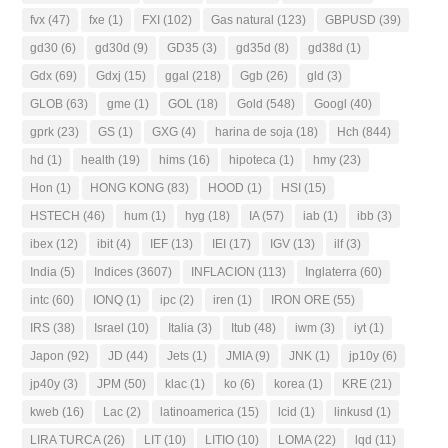
fvx
(47)
fxe
(1)
FXI
(102)
Gas natural
(123)
GBPUSD
(39)
gd30
(6)
gd30d
(9)
GD35
(3)
gd35d
(8)
gd38d
(1)
Gdx
(69)
Gdxj
(15)
ggal
(218)
Ggb
(26)
gld
(3)
GLOB
(63)
gme
(1)
GOL
(18)
Gold
(548)
Googl
(40)
gprk
(23)
GS
(1)
GXG
(4)
harina de soja
(18)
Hch
(844)
hd
(1)
health
(19)
hims
(16)
hipoteca
(1)
hmy
(23)
Hon
(1)
HONG KONG
(83)
HOOD
(1)
HSI
(15)
HSTECH
(46)
hum
(1)
hyg
(18)
IA
(57)
iab
(1)
ibb
(3)
ibex
(12)
ibit
(4)
IEF
(13)
IEI
(17)
IGV
(13)
ilf
(3)
India
(5)
Indices
(3607)
INFLACION
(113)
Inglaterra
(60)
intc
(60)
IONQ
(1)
ipc
(2)
iren
(1)
IRON ORE
(55)
IRS
(38)
Israel
(10)
Italia
(3)
Itub
(48)
iwm
(3)
iyt
(1)
Japon
(92)
JD
(44)
Jets
(1)
JMIA
(9)
JNK
(1)
jp10y
(6)
jp40y
(3)
JPM
(50)
klac
(1)
ko
(6)
korea
(1)
KRE
(21)
kweb
(16)
Lac
(2)
latinoamerica
(15)
lcid
(1)
linkusd
(1)
LIRA TURCA
(26)
LIT
(10)
LITIO
(10)
LOMA
(22)
lqd
(11)