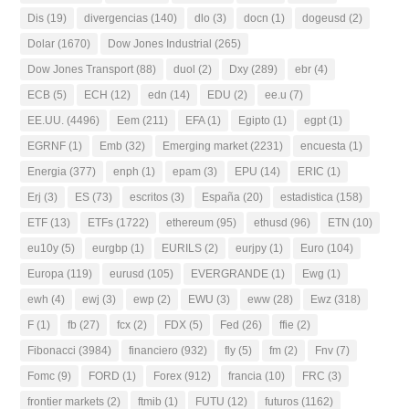
Dis
(19)
divergencias
(140)
dlo
(3)
docn
(1)
dogeusd
(2)
Dolar
(1670)
Dow Jones Industrial
(265)
Dow Jones Transport
(88)
duol
(2)
Dxy
(289)
ebr
(4)
ECB
(5)
ECH
(12)
edn
(14)
EDU
(2)
ee.u
(7)
EE.UU.
(4496)
Eem
(211)
EFA
(1)
Egipto
(1)
egpt
(1)
EGRNF
(1)
Emb
(32)
Emerging market
(2231)
encuesta
(1)
Energia
(377)
enph
(1)
epam
(3)
EPU
(14)
ERIC
(1)
Erj
(3)
ES
(73)
escritos
(3)
España
(20)
estadistica
(158)
ETF
(13)
ETFs
(1722)
ethereum
(95)
ethusd
(96)
ETN
(10)
eu10y
(5)
eurgbp
(1)
EURILS
(2)
eurjpy
(1)
Euro
(104)
Europa
(119)
eurusd
(105)
EVERGRANDE
(1)
Ewg
(1)
ewh
(4)
ewj
(3)
ewp
(2)
EWU
(3)
eww
(28)
Ewz
(318)
F
(1)
fb
(27)
fcx
(2)
FDX
(5)
Fed
(26)
ffie
(2)
Fibonacci
(3984)
financiero
(932)
fly
(5)
fm
(2)
Fnv
(7)
Fomc
(9)
FORD
(1)
Forex
(912)
francia
(10)
FRC
(3)
frontier markets
(2)
ftmib
(1)
FUTU
(12)
futuros
(1162)