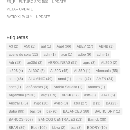
ES_F – FUTURO SPX 500 – UPDATE
META – UPDATE
RATIO XLP/ XLY – UPDATE
Etiquetas
A3
(2)
A50
(1)
aal
(1)
Aapl
(66)
ABEV
(27)
ABNB
(1)
aceite de soja
(22)
achr
(1)
acn
(1)
adbe
(9)
adm
(1)
Adr
(18)
ae38d
(3)
AEROLINEAS
(51)
agro
(3)
AL29D
(2)
al30$
(4)
AL30C
(5)
AL30D
(45)
AL35D
(1)
Alemania
(55)
alua
(46)
ALUMINIO
(49)
amat
(1)
amd
(47)
AMZN
(34)
anet
(1)
anécdotas
(3)
Arabia Saudita
(1)
aramco
(1)
Argentina
(2530)
Argt
(119)
ARKK
(37)
asts
(8)
AT&T
(5)
Australia
(5)
avgo
(10)
Aviso
(3)
azul
(27)
B
(3)
BA
(23)
Baba
(99)
bac
(6)
bak
(6)
BALANCES
(88)
BALTIC DRY
(1)
BANCOS
(907)
BANCOS CENTRALES
(13)
Barrick
(38)
BBAR
(89)
Bbd
(105)
bbva
(2)
bcs
(3)
BDORY
(10)