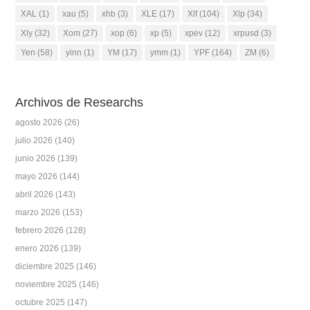
XAL
(1)
xau
(5)
xhb
(3)
XLE
(17)
Xlf
(104)
Xlp
(34)
Xly
(32)
Xom
(27)
xop
(6)
xp
(5)
xpev
(12)
xrpusd
(3)
Yen
(58)
yinn
(1)
YM
(17)
ymm
(1)
YPF
(164)
ZM
(6)
Archivos de Researchs
agosto 2026
(26)
julio 2026
(140)
junio 2026
(139)
mayo 2026
(144)
abril 2026
(143)
marzo 2026
(153)
febrero 2026
(128)
enero 2026
(139)
diciembre 2025
(146)
noviembre 2025
(146)
octubre 2025
(147)