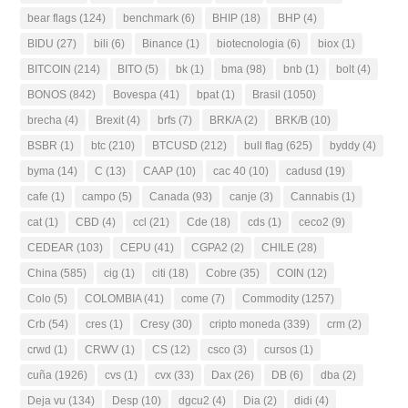
bear flags
(124)
benchmark
(6)
BHIP
(18)
BHP
(4)
BIDU
(27)
bili
(6)
Binance
(1)
biotecnologia
(6)
biox
(1)
BITCOIN
(214)
BITO
(5)
bk
(1)
bma
(98)
bnb
(1)
bolt
(4)
BONOS
(842)
Bovespa
(41)
bpat
(1)
Brasil
(1050)
brecha
(4)
Brexit
(4)
brfs
(7)
BRK/A
(2)
BRK/B
(10)
BSBR
(1)
btc
(210)
BTCUSD
(212)
bull flag
(625)
byddy
(4)
byma
(14)
C
(13)
CAAP
(10)
cac 40
(10)
cadusd
(19)
cafe
(1)
campo
(5)
Canada
(93)
canje
(3)
Cannabis
(1)
cat
(1)
CBD
(4)
ccl
(21)
Cde
(18)
cds
(1)
ceco2
(9)
CEDEAR
(103)
CEPU
(41)
CGPA2
(2)
CHILE
(28)
China
(585)
cig
(1)
citi
(18)
Cobre
(35)
COIN
(12)
Colo
(5)
COLOMBIA
(41)
come
(7)
Commodity
(1257)
Crb
(54)
cres
(1)
Cresy
(30)
cripto moneda
(339)
crm
(2)
crwd
(1)
CRWV
(1)
CS
(12)
csco
(3)
cursos
(1)
cuña
(1926)
cvs
(1)
cvx
(33)
Dax
(26)
DB
(6)
dba
(2)
Deja vu
(134)
Desp
(10)
dgcu2
(4)
Dia
(2)
didi
(4)