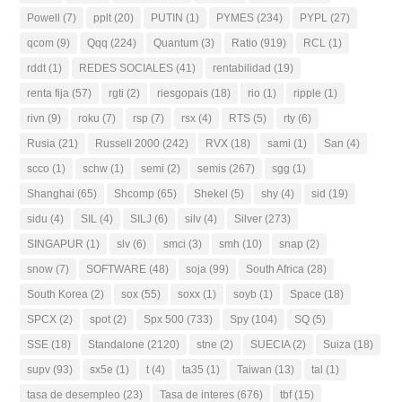
Powell
(7)
pplt
(20)
PUTIN
(1)
PYMES
(234)
PYPL
(27)
qcom
(9)
Qqq
(224)
Quantum
(3)
Ratio
(919)
RCL
(1)
rddt
(1)
REDES SOCIALES
(41)
rentabilidad
(19)
renta fija
(57)
rgti
(2)
riesgopais
(18)
rio
(1)
ripple
(1)
rivn
(9)
roku
(7)
rsp
(7)
rsx
(4)
RTS
(5)
rty
(6)
Rusia
(21)
Russell 2000
(242)
RVX
(18)
sami
(1)
San
(4)
scco
(1)
schw
(1)
semi
(2)
semis
(267)
sgg
(1)
Shanghai
(65)
Shcomp
(65)
Shekel
(5)
shy
(4)
sid
(19)
sidu
(4)
SIL
(4)
SILJ
(6)
silv
(4)
Silver
(273)
SINGAPUR
(1)
slv
(6)
smci
(3)
smh
(10)
snap
(2)
snow
(7)
SOFTWARE
(48)
soja
(99)
South Africa
(28)
South Korea
(2)
sox
(55)
soxx
(1)
soyb
(1)
Space
(18)
SPCX
(2)
spot
(2)
Spx 500
(733)
Spy
(104)
SQ
(5)
SSE
(18)
Standalone
(2120)
stne
(2)
SUECIA
(2)
Suiza
(18)
supv
(93)
sx5e
(1)
t
(4)
ta35
(1)
Taiwan
(13)
tal
(1)
tasa de desempleo
(23)
Tasa de interes
(676)
tbf
(15)