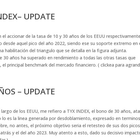
INDEX– UPDATE
n el accionar de la tasa de 10 y 30 años de los EEUU respectivamente
 desde aquel pico del año 2022, siendo ese su soporte extremo en 
 habilitación del triangulo que se detalla en la figura adjunta.
de 30 años ha superado en rendimiento a todas las otras tasas que
, el principal benchmark del mercado financiero. ( clickea para agrand
AÑOS – UPDATE
largo de los EEUU, me refiero a TYX INDEX, el bono de 30 años, at
mo lo es la linea generada por desdoblamiento, expresado en termino
ebre, no antes, el próximo objetivo seria el retesteo de sus dos pico
 atrás y el del año 2023. Muy atento a esto, dado su decisivo impact
dar )