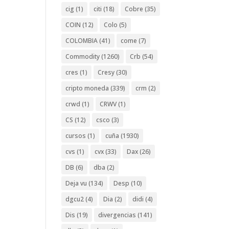
cig
(1)
citi
(18)
Cobre
(35)
COIN
(12)
Colo
(5)
COLOMBIA
(41)
come
(7)
Commodity
(1260)
Crb
(54)
cres
(1)
Cresy
(30)
cripto moneda
(339)
crm
(2)
crwd
(1)
CRWV
(1)
CS
(12)
csco
(3)
cursos
(1)
cuña
(1930)
cvs
(1)
cvx
(33)
Dax
(26)
DB
(6)
dba
(2)
Deja vu
(134)
Desp
(10)
dgcu2
(4)
Dia
(2)
didi
(4)
Dis
(19)
divergencias
(141)