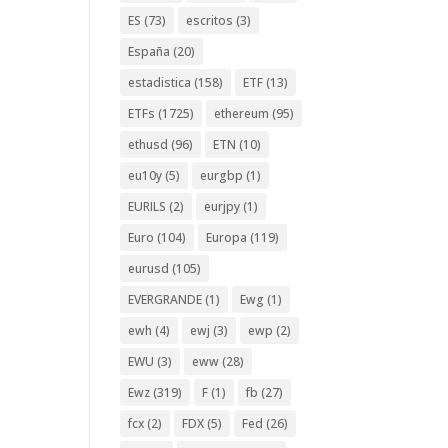
ES
(73)
escritos
(3)
España
(20)
estadistica
(158)
ETF
(13)
ETFs
(1725)
ethereum
(95)
ethusd
(96)
ETN
(10)
eu10y
(5)
eurgbp
(1)
EURILS
(2)
eurjpy
(1)
Euro
(104)
Europa
(119)
eurusd
(105)
EVERGRANDE
(1)
Ewg
(1)
ewh
(4)
ewj
(3)
ewp
(2)
EWU
(3)
eww
(28)
Ewz
(319)
F
(1)
fb
(27)
fcx
(2)
FDX
(5)
Fed
(26)