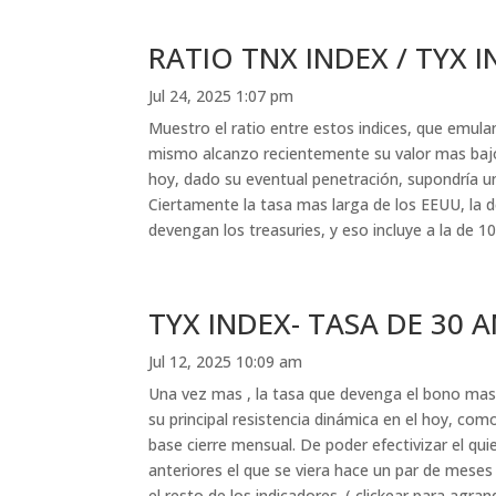
RATIO TNX INDEX / TYX 
Jul 24, 2025 1:07 pm
Muestro el ratio entre estos indices, que emula
mismo alcanzo recientemente su valor mas bajo
hoy, dado su eventual penetración, supondría una
Ciertamente la tasa mas larga de los EEUU, la 
devengan los treasuries, y eso incluye a la de 10
TYX INDEX- TASA DE 30 
Jul 12, 2025 10:09 am
Una vez mas , la tasa que devenga el bono mas 
su principal resistencia dinámica en el hoy, co
base cierre mensual. De poder efectivizar el qui
anteriores el que se viera hace un par de meses
el resto de los indicadores. ( clickear para agran