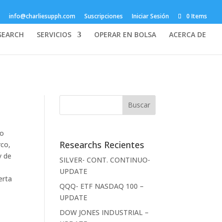
info@charliesupph.com
Suscripciones
Iniciar Sesión
0 Items
SEARCH
SERVICIOS
OPERAR EN BOLSA
ACERCA DE
lo
Researchs Recientes
rco,
y de
SILVER- CONT. CONTINUO-
UPDATE
erta
QQQ- ETF NASDAQ 100 –
UPDATE
DOW JONES INDUSTRIAL –