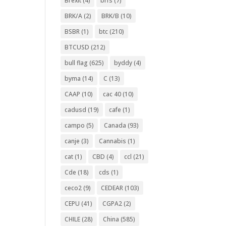
Brexit
(4)
brfs
(7)
BRK/A
(2)
BRK/B
(10)
BSBR
(1)
btc
(210)
BTCUSD
(212)
bull flag
(625)
byddy
(4)
byma
(14)
C
(13)
CAAP
(10)
cac 40
(10)
cadusd
(19)
cafe
(1)
campo
(5)
Canada
(93)
canje
(3)
Cannabis
(1)
cat
(1)
CBD
(4)
ccl
(21)
Cde
(18)
cds
(1)
ceco2
(9)
CEDEAR
(103)
CEPU
(41)
CGPA2
(2)
CHILE
(28)
China
(585)