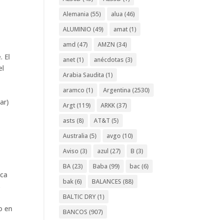
Alemania
(55)
alua
(46)
ALUMINIO
(49)
amat
(1)
amd
(47)
AMZN
(34)
. El
anet
(1)
anécdotas
(3)
el
Arabia Saudita
(1)
aramco
(1)
Argentina
(2530)
ar)
Argt
(119)
ARKK
(37)
asts
(8)
AT&T
(5)
Australia
(5)
avgo
(10)
Aviso
(3)
azul
(27)
B
(3)
BA
(23)
Baba
(99)
bac
(6)
aca
bak
(6)
BALANCES
(88)
s
BALTIC DRY
(1)
s
o en
BANCOS
(907)