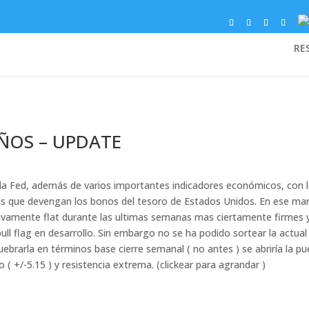
RE
AÑOS – UPDATE
a Fed, además de varios importantes indicadores económicos, con 
sas que devengan los bonos del tesoro de Estados Unidos. En ese ma
ativamente flat durante las ultimas semanas mas ciertamente firmes 
ull flag en desarrollo. Sin embargo no se ha podido sortear la actual
uebrarla en términos base cierre semanal ( no antes ) se abriría la pu
 +/-5.15 ) y resistencia extrema. (clickear para agrandar )