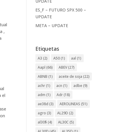
UPDATE
ES_F – FUTURO SPX 500 –
UPDATE
tual
META – UPDATE
a ,
a
Etiquetas
A3
(2)
A50
(1)
aal
(1)
Aapl
(66)
ABEV
(27)
ABNB
(1)
aceite de soja
(22)
achr
(1)
acn
(1)
adbe
(9)
ual
adm
(1)
Adr
(18)
 el
ae38d
(3)
AEROLINEAS
(51)
base
agro
(3)
AL29D
(2)
con
al30$
(4)
AL30C
(5)
AL30D
(45)
AL35D
(1)