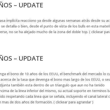
AÑOS – UPDATE
tasa implícita reacciono ya desde algunas semanas atrás desde su ac
e se detalla o bien, desde el punto de vista de los bulls en esta materi
verse, no se ha alejado mucho de la zona del doble top. ( clickear par
AÑOS – UPDATE
nga el bono de 10 años de los EEUU, el benchmark del mercado lo c
acerca de la tasa que devenga el bono mas largo de los EEUU, o sea
a adjunta también esta dentro de un triangulo que aun no ha tenido
ima de la linea inferior del mismo, su actual soporte en terminos 
o respetando cada linea que se señala, incluyendo el canal lateral 
e mas de dos años de formación. ( clickear para agrandar )