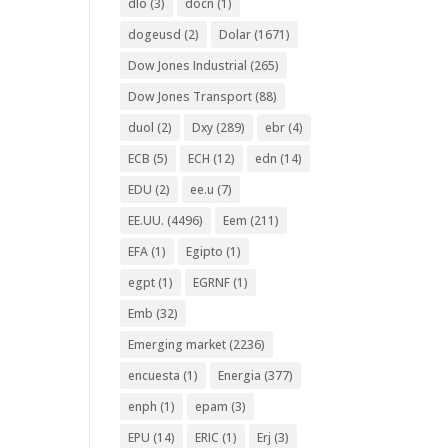
dlo
(3)
docn
(1)
dogeusd
(2)
Dolar
(1671)
Dow Jones Industrial
(265)
Dow Jones Transport
(88)
duol
(2)
Dxy
(289)
ebr
(4)
ECB
(5)
ECH
(12)
edn
(14)
EDU
(2)
ee.u
(7)
EE.UU.
(4496)
Eem
(211)
EFA
(1)
Egipto
(1)
egpt
(1)
EGRNF
(1)
Emb
(32)
Emerging market
(2236)
encuesta
(1)
Energia
(377)
enph
(1)
epam
(3)
EPU
(14)
ERIC
(1)
Erj
(3)