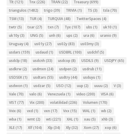
Tlt
(121)
Tnx
(226)
TRAN
(22)
Treasury
(699)
triangulos
(1482)
trigo
(39)
TRIVIA
(1)
TS
(3)
tsla
(70)
TSM
(13)
TUR
(4)
TURQUIA
(48)
TwitterSpaces
(4)
twtr
(5)
txar
(27)
txn
(7)
Tyx
(107)
ubs
(1)
uk10
(1)
uk10y
(3)
UNG
(5)
unh
(6)
ups
(2)
ura
(6)
uranio
(9)
Uruguay
(4)
us01y
(27)
us02y
(83)
us03my
(3)
usdars
(159)
usdaud
(1)
USDBRL
(100)
usdchf
(5)
usdclp
(18)
usdcnh
(33)
usdcop
(8)
USDILS
(9)
USDJPY
(65)
usdkrw
(2)
usdmxn
(24)
usdpen
(2)
usdrub
(11)
USDSEK
(1)
usdtars
(55)
usdtry
(44)
usduyu
(1)
usdwon
(1)
usdzar
(5)
USO
(12)
uup
(2)
uuuu
(2)
V
(3)
Vale
(70)
valo
(6)
Venezuela
(1)
video
(200)
VISA
(6)
VIST
(77)
Vix
(200)
volatilidad
(236)
Volumen
(170)
Vvix
(6)
vxd
(1)
vxn
(17)
Vxx
(15)
WAL
(1)
wb
(2)
wba
(1)
wmt
(2)
wti
(221)
XAL
(1)
xau
(5)
xhb
(3)
XLE
(17)
Xlf
(104)
Xlp
(34)
Xly
(32)
Xom
(27)
xop
(6)