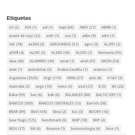
Etiquetas
A3
(2)
A50
(1)
aal
(1)
Aapl
(66)
ABEV
(27)
ABNB
(1)
aceite de soja
(22)
achr
(1)
acn
(1)
adbe
(9)
adm
(1)
Adr
(18)
ae38d
(3)
AEROLINEAS
(51)
agro
(3)
AL29D
(2)
al30$
(4)
AL30C
(5)
AL30D
(45)
AL35D
(1)
Alemania
(55)
alua
(46)
ALUMINIO
(49)
amat
(1)
amd
(47)
AMZN
(34)
anet
(1)
anécdotas
(3)
Arabia Saudita
(1)
aramco
(1)
Argentina
(2535)
Argt
(119)
ARKK
(37)
asts
(8)
AT&T
(5)
Australia
(5)
avgo
(10)
Aviso
(3)
azul
(27)
B
(3)
BA
(23)
Baba
(99)
bac
(6)
bak
(6)
BALANCES
(88)
BALTIC DRY
(1)
BANCOS
(908)
BANCOS CENTRALES
(13)
Barrick
(38)
BBAR
(89)
Bbd
(105)
bbva
(2)
bcs
(3)
BDORY
(10)
bear flags
(125)
benchmark
(6)
BHIP
(18)
BHP
(4)
BIDU
(27)
bili
(6)
Binance
(1)
biotecnologia
(6)
biox
(1)