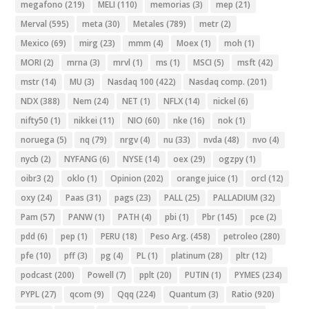
megafono
(219)
MELI
(110)
memorias
(3)
mep
(21)
Merval
(595)
meta
(30)
Metales
(789)
metr
(2)
Mexico
(69)
mirg
(23)
mmm
(4)
Moex
(1)
moh
(1)
MORI
(2)
mrna
(3)
mrvl
(1)
ms
(1)
MSCI
(5)
msft
(42)
mstr
(14)
MU
(3)
Nasdaq 100
(422)
Nasdaq comp.
(201)
NDX
(388)
Nem
(24)
NET
(1)
NFLX
(14)
nickel
(6)
nifty50
(1)
nikkei
(11)
NIO
(60)
nke
(16)
nok
(1)
noruega
(5)
nq
(79)
nrgv
(4)
nu
(33)
nvda
(48)
nvo
(4)
nycb
(2)
NYFANG
(6)
NYSE
(14)
oex
(29)
ogzpy
(1)
oibr3
(2)
oklo
(1)
Opinion
(202)
orange juice
(1)
orcl
(12)
oxy
(24)
Paas
(31)
pags
(23)
PALL
(25)
PALLADIUM
(32)
Pam
(57)
PANW
(1)
PATH
(4)
pbi
(1)
Pbr
(145)
pce
(2)
pdd
(6)
pep
(1)
PERU
(18)
Peso Arg.
(458)
petroleo
(280)
pfe
(10)
pff
(3)
pg
(4)
PL
(1)
platinum
(28)
pltr
(12)
podcast
(200)
Powell
(7)
pplt
(20)
PUTIN
(1)
PYMES
(234)
PYPL
(27)
qcom
(9)
Qqq
(224)
Quantum
(3)
Ratio
(920)