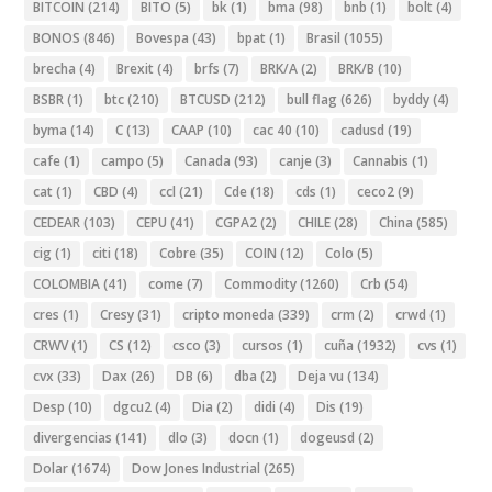
BITCOIN
(214)
BITO
(5)
bk
(1)
bma
(98)
bnb
(1)
bolt
(4)
BONOS
(846)
Bovespa
(43)
bpat
(1)
Brasil
(1055)
brecha
(4)
Brexit
(4)
brfs
(7)
BRK/A
(2)
BRK/B
(10)
BSBR
(1)
btc
(210)
BTCUSD
(212)
bull flag
(626)
byddy
(4)
byma
(14)
C
(13)
CAAP
(10)
cac 40
(10)
cadusd
(19)
cafe
(1)
campo
(5)
Canada
(93)
canje
(3)
Cannabis
(1)
cat
(1)
CBD
(4)
ccl
(21)
Cde
(18)
cds
(1)
ceco2
(9)
CEDEAR
(103)
CEPU
(41)
CGPA2
(2)
CHILE
(28)
China
(585)
cig
(1)
citi
(18)
Cobre
(35)
COIN
(12)
Colo
(5)
COLOMBIA
(41)
come
(7)
Commodity
(1260)
Crb
(54)
cres
(1)
Cresy
(31)
cripto moneda
(339)
crm
(2)
crwd
(1)
CRWV
(1)
CS
(12)
csco
(3)
cursos
(1)
cuña
(1932)
cvs
(1)
cvx
(33)
Dax
(26)
DB
(6)
dba
(2)
Deja vu
(134)
Desp
(10)
dgcu2
(4)
Dia
(2)
didi
(4)
Dis
(19)
divergencias
(141)
dlo
(3)
docn
(1)
dogeusd
(2)
Dolar
(1674)
Dow Jones Industrial
(265)