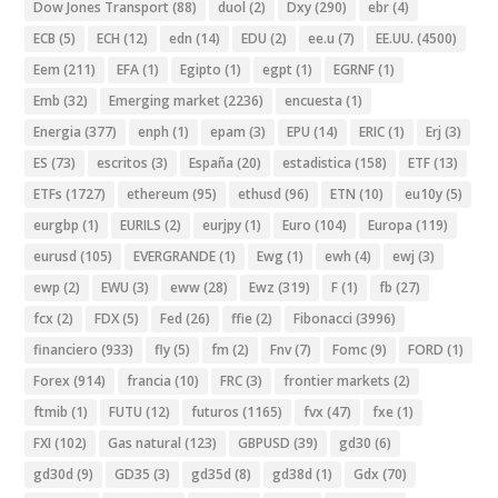
Dow Jones Transport
(88)
duol
(2)
Dxy
(290)
ebr
(4)
ECB
(5)
ECH
(12)
edn
(14)
EDU
(2)
ee.u
(7)
EE.UU.
(4500)
Eem
(211)
EFA
(1)
Egipto
(1)
egpt
(1)
EGRNF
(1)
Emb
(32)
Emerging market
(2236)
encuesta
(1)
Energia
(377)
enph
(1)
epam
(3)
EPU
(14)
ERIC
(1)
Erj
(3)
ES
(73)
escritos
(3)
España
(20)
estadistica
(158)
ETF
(13)
ETFs
(1727)
ethereum
(95)
ethusd
(96)
ETN
(10)
eu10y
(5)
eurgbp
(1)
EURILS
(2)
eurjpy
(1)
Euro
(104)
Europa
(119)
eurusd
(105)
EVERGRANDE
(1)
Ewg
(1)
ewh
(4)
ewj
(3)
ewp
(2)
EWU
(3)
eww
(28)
Ewz
(319)
F
(1)
fb
(27)
fcx
(2)
FDX
(5)
Fed
(26)
ffie
(2)
Fibonacci
(3996)
financiero
(933)
fly
(5)
fm
(2)
Fnv
(7)
Fomc
(9)
FORD
(1)
Forex
(914)
francia
(10)
FRC
(3)
frontier markets
(2)
ftmib
(1)
FUTU
(12)
futuros
(1165)
fvx
(47)
fxe
(1)
FXI
(102)
Gas natural
(123)
GBPUSD
(39)
gd30
(6)
gd30d
(9)
GD35
(3)
gd35d
(8)
gd38d
(1)
Gdx
(70)