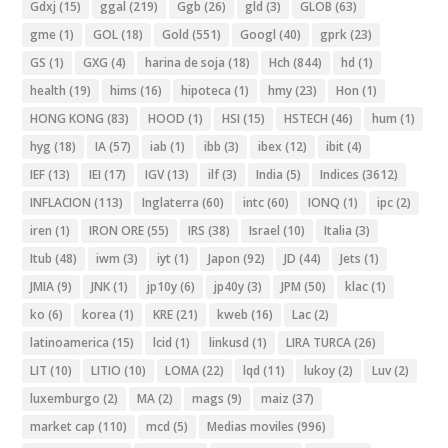
Gdxj
(15)
ggal
(219)
Ggb
(26)
gld
(3)
GLOB
(63)
gme
(1)
GOL
(18)
Gold
(551)
Googl
(40)
gprk
(23)
GS
(1)
GXG
(4)
harina de soja
(18)
Hch
(844)
hd
(1)
health
(19)
hims
(16)
hipoteca
(1)
hmy
(23)
Hon
(1)
HONG KONG
(83)
HOOD
(1)
HSI
(15)
HSTECH
(46)
hum
(1)
hyg
(18)
IA
(57)
iab
(1)
ibb
(3)
ibex
(12)
ibit
(4)
IEF
(13)
IEI
(17)
IGV
(13)
ilf
(3)
India
(5)
Indices
(3612)
INFLACION
(113)
Inglaterra
(60)
intc
(60)
IONQ
(1)
ipc
(2)
iren
(1)
IRON ORE
(55)
IRS
(38)
Israel
(10)
Italia
(3)
Itub
(48)
iwm
(3)
iyt
(1)
Japon
(92)
JD
(44)
Jets
(1)
JMIA
(9)
JNK
(1)
jp10y
(6)
jp40y
(3)
JPM
(50)
klac
(1)
ko
(6)
korea
(1)
KRE
(21)
kweb
(16)
Lac
(2)
latinoamerica
(15)
lcid
(1)
linkusd
(1)
LIRA TURCA
(26)
LIT
(10)
LITIO
(10)
LOMA
(22)
lqd
(11)
lukoy
(2)
Luv
(2)
luxemburgo
(2)
MA
(2)
mags
(9)
maiz
(37)
market cap
(110)
mcd
(5)
Medias moviles
(996)