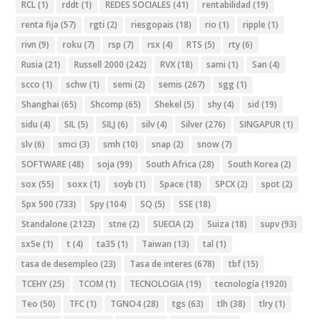
RCL
(1)
rddt
(1)
REDES SOCIALES
(41)
rentabilidad
(19)
renta fija
(57)
rgti
(2)
riesgopais
(18)
rio
(1)
ripple
(1)
rivn
(9)
roku
(7)
rsp
(7)
rsx
(4)
RTS
(5)
rty
(6)
Rusia
(21)
Russell 2000
(242)
RVX
(18)
sami
(1)
San
(4)
scco
(1)
schw
(1)
semi
(2)
semis
(267)
sgg
(1)
Shanghai
(65)
Shcomp
(65)
Shekel
(5)
shy
(4)
sid
(19)
sidu
(4)
SIL
(5)
SILJ
(6)
silv
(4)
Silver
(276)
SINGAPUR
(1)
slv
(6)
smci
(3)
smh
(10)
snap
(2)
snow
(7)
SOFTWARE
(48)
soja
(99)
South Africa
(28)
South Korea
(2)
sox
(55)
soxx
(1)
soyb
(1)
Space
(18)
SPCX
(2)
spot
(2)
Spx 500
(733)
Spy
(104)
SQ
(5)
SSE
(18)
Standalone
(2123)
stne
(2)
SUECIA
(2)
Suiza
(18)
supv
(93)
sx5e
(1)
t
(4)
ta35
(1)
Taiwan
(13)
tal
(1)
tasa de desempleo
(23)
Tasa de interes
(678)
tbf
(15)
TCEHY
(25)
TCOM
(1)
TECNOLOGIA
(19)
tecnología
(1920)
Teo
(50)
TFC
(1)
TGNO4
(28)
tgs
(63)
tlh
(38)
tlry
(1)