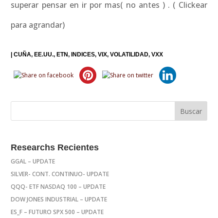
superar pensar en ir por mas( no antes ) . ( Clickear
para agrandar)
|
CUÑA
EE.UU.
ETN
INDICES
VIX
VOLATILIDAD
VXX
Researchs Recientes
GGAL – UPDATE
SILVER- CONT. CONTINUO- UPDATE
QQQ- ETF NASDAQ 100 – UPDATE
DOW JONES INDUSTRIAL – UPDATE
ES_F – FUTURO SPX 500 – UPDATE