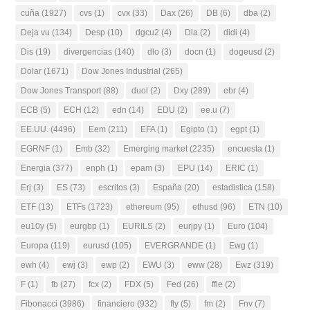
cuña
(1927)
cvs
(1)
cvx
(33)
Dax
(26)
DB
(6)
dba
(2)
Deja vu
(134)
Desp
(10)
dgcu2
(4)
Dia
(2)
didi
(4)
Dis
(19)
divergencias
(140)
dlo
(3)
docn
(1)
dogeusd
(2)
Dolar
(1671)
Dow Jones Industrial
(265)
Dow Jones Transport
(88)
duol
(2)
Dxy
(289)
ebr
(4)
ECB
(5)
ECH
(12)
edn
(14)
EDU
(2)
ee.u
(7)
EE.UU.
(4496)
Eem
(211)
EFA
(1)
Egipto
(1)
egpt
(1)
EGRNF
(1)
Emb
(32)
Emerging market
(2235)
encuesta
(1)
Energia
(377)
enph
(1)
epam
(3)
EPU
(14)
ERIC
(1)
Erj
(3)
ES
(73)
escritos
(3)
España
(20)
estadistica
(158)
ETF
(13)
ETFs
(1723)
ethereum
(95)
ethusd
(96)
ETN
(10)
eu10y
(5)
eurgbp
(1)
EURILS
(2)
eurjpy
(1)
Euro
(104)
Europa
(119)
eurusd
(105)
EVERGRANDE
(1)
Ewg
(1)
ewh
(4)
ewj
(3)
ewp
(2)
EWU
(3)
eww
(28)
Ewz
(319)
F
(1)
fb
(27)
fcx
(2)
FDX
(5)
Fed
(26)
ffie
(2)
Fibonacci
(3986)
financiero
(932)
fly
(5)
fm
(2)
Fnv
(7)