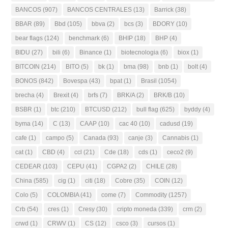
BANCOS
(907)
BANCOS CENTRALES
(13)
Barrick
(38)
BBAR
(89)
Bbd
(105)
bbva
(2)
bcs
(3)
BDORY
(10)
bear flags
(124)
benchmark
(6)
BHIP
(18)
BHP
(4)
BIDU
(27)
bili
(6)
Binance
(1)
biotecnologia
(6)
biox
(1)
BITCOIN
(214)
BITO
(5)
bk
(1)
bma
(98)
bnb
(1)
bolt
(4)
BONOS
(842)
Bovespa
(43)
bpat
(1)
Brasil
(1054)
brecha
(4)
Brexit
(4)
brfs
(7)
BRK/A
(2)
BRK/B
(10)
BSBR
(1)
btc
(210)
BTCUSD
(212)
bull flag
(625)
byddy
(4)
byma
(14)
C
(13)
CAAP
(10)
cac 40
(10)
cadusd
(19)
cafe
(1)
campo
(5)
Canada
(93)
canje
(3)
Cannabis
(1)
cat
(1)
CBD
(4)
ccl
(21)
Cde
(18)
cds
(1)
ceco2
(9)
CEDEAR
(103)
CEPU
(41)
CGPA2
(2)
CHILE
(28)
China
(585)
cig
(1)
citi
(18)
Cobre
(35)
COIN
(12)
Colo
(5)
COLOMBIA
(41)
come
(7)
Commodity
(1257)
Crb
(54)
cres
(1)
Cresy
(30)
cripto moneda
(339)
crm
(2)
crwd
(1)
CRWV
(1)
CS
(12)
csco
(3)
cursos
(1)