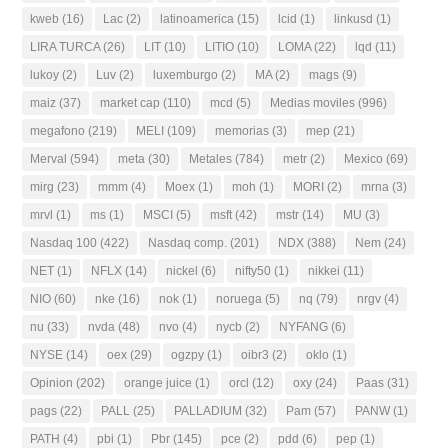
kweb
(16)
Lac
(2)
latinoamerica
(15)
lcid
(1)
linkusd
(1)
LIRA TURCA
(26)
LIT
(10)
LITIO
(10)
LOMA
(22)
lqd
(11)
lukoy
(2)
Luv
(2)
luxemburgo
(2)
MA
(2)
mags
(9)
maiz
(37)
market cap
(110)
mcd
(5)
Medias moviles
(996)
megafono
(219)
MELI
(109)
memorias
(3)
mep
(21)
Merval
(594)
meta
(30)
Metales
(784)
metr
(2)
Mexico
(69)
mirg
(23)
mmm
(4)
Moex
(1)
moh
(1)
MORI
(2)
mrna
(3)
mrvl
(1)
ms
(1)
MSCI
(5)
msft
(42)
mstr
(14)
MU
(3)
Nasdaq 100
(422)
Nasdaq comp.
(201)
NDX
(388)
Nem
(24)
NET
(1)
NFLX
(14)
nickel
(6)
nifty50
(1)
nikkei
(11)
NIO
(60)
nke
(16)
nok
(1)
noruega
(5)
nq
(79)
nrgv
(4)
nu
(33)
nvda
(48)
nvo
(4)
nycb
(2)
NYFANG
(6)
NYSE
(14)
oex
(29)
ogzpy
(1)
oibr3
(2)
oklo
(1)
Opinion
(202)
orange juice
(1)
orcl
(12)
oxy
(24)
Paas
(31)
pags
(22)
PALL
(25)
PALLADIUM
(32)
Pam
(57)
PANW
(1)
PATH
(4)
pbi
(1)
Pbr
(145)
pce
(2)
pdd
(6)
pep
(1)