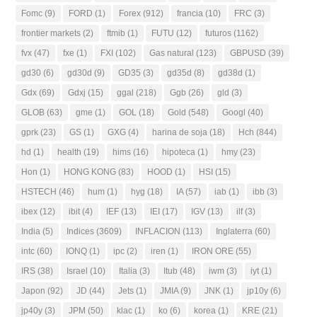
Fomc
(9)
FORD
(1)
Forex
(912)
francia
(10)
FRC
(3)
frontier markets
(2)
ftmib
(1)
FUTU
(12)
futuros
(1162)
fvx
(47)
fxe
(1)
FXI
(102)
Gas natural
(123)
GBPUSD
(39)
gd30
(6)
gd30d
(9)
GD35
(3)
gd35d
(8)
gd38d
(1)
Gdx
(69)
Gdxj
(15)
ggal
(218)
Ggb
(26)
gld
(3)
GLOB
(63)
gme
(1)
GOL
(18)
Gold
(548)
Googl
(40)
gprk
(23)
GS
(1)
GXG
(4)
harina de soja
(18)
Hch
(844)
hd
(1)
health
(19)
hims
(16)
hipoteca
(1)
hmy
(23)
Hon
(1)
HONG KONG
(83)
HOOD
(1)
HSI
(15)
HSTECH
(46)
hum
(1)
hyg
(18)
IA
(57)
iab
(1)
ibb
(3)
ibex
(12)
ibit
(4)
IEF
(13)
IEI
(17)
IGV
(13)
ilf
(3)
India
(5)
Indices
(3609)
INFLACION
(113)
Inglaterra
(60)
intc
(60)
IONQ
(1)
ipc
(2)
iren
(1)
IRON ORE
(55)
IRS
(38)
Israel
(10)
Italia
(3)
Itub
(48)
iwm
(3)
iyt
(1)
Japon
(92)
JD
(44)
Jets
(1)
JMIA
(9)
JNK
(1)
jp10y
(6)
jp40y
(3)
JPM
(50)
klac
(1)
ko
(6)
korea
(1)
KRE
(21)