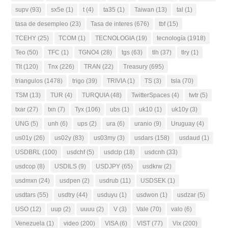
supv
(93)
sx5e
(1)
t
(4)
ta35
(1)
Taiwan
(13)
tal
(1)
tasa de desempleo
(23)
Tasa de interes
(676)
tbf
(15)
TCEHY
(25)
TCOM
(1)
TECNOLOGIA
(19)
tecnología
(1918)
Teo
(50)
TFC
(1)
TGNO4
(28)
tgs
(63)
tlh
(37)
tlry
(1)
Tlt
(120)
Tnx
(226)
TRAN
(22)
Treasury
(695)
triangulos
(1478)
trigo
(39)
TRIVIA
(1)
TS
(3)
tsla
(70)
TSM
(13)
TUR
(4)
TURQUIA
(48)
TwitterSpaces
(4)
twtr
(5)
txar
(27)
txn
(7)
Tyx
(106)
ubs
(1)
uk10
(1)
uk10y
(3)
UNG
(5)
unh
(6)
ups
(2)
ura
(6)
uranio
(9)
Uruguay
(4)
us01y
(26)
us02y
(83)
us03my
(3)
usdars
(158)
usdaud
(1)
USDBRL
(100)
usdchf
(5)
usdclp
(18)
usdcnh
(33)
usdcop
(8)
USDILS
(9)
USDJPY
(65)
usdkrw
(2)
usdmxn
(24)
usdpen
(2)
usdrub
(11)
USDSEK
(1)
usdtars
(55)
usdtry
(44)
usduyu
(1)
usdwon
(1)
usdzar
(5)
USO
(12)
uup
(2)
uuuu
(2)
V
(3)
Vale
(70)
valo
(6)
Venezuela
(1)
video
(200)
VISA
(6)
VIST
(77)
Vix
(200)