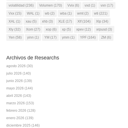
volatilidad
(236)
Volumen
(170)
Vvix
(6)
vxd
(1)
vxn
(17)
Vxx
(15)
WAL
(1)
wb
(2)
wba
(1)
wmt
(2)
wti
(221)
XAL
(1)
xau
(5)
xhb
(3)
XLE
(17)
Xlf
(104)
Xlp
(34)
Xly
(32)
Xom
(27)
xop
(6)
xp
(5)
xpev
(12)
xrpusd
(3)
Yen
(58)
yinn
(1)
YM
(17)
ymm
(1)
YPF
(164)
ZM
(6)
Archivos de Researchs
agosto 2026
(30)
julio 2026
(140)
junio 2026
(139)
mayo 2026
(144)
abril 2026
(143)
marzo 2026
(153)
febrero 2026
(128)
enero 2026
(139)
diciembre 2025
(146)