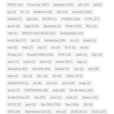
PERU
(18)
Peso Arg.
(457)
petroleo
(280)
pfe
(10)
pff
(3)
pg
(4)
PL
(1)
platinum
(28)
pltr
(12)
podcast
(200)
Powell
(7)
pplt
(20)
PUTIN
(1)
PYMES
(234)
PYPL
(27)
qcom
(9)
Qqq
(224)
Quantum
(3)
Ratio
(919)
RCL
(1)
rddt
(1)
REDES SOCIALES
(41)
rentabilidad
(19)
renta fija
(57)
rgti
(2)
riesgopais
(18)
rio
(1)
ripple
(1)
rivn
(9)
roku
(7)
rsp
(7)
rsx
(4)
RTS
(5)
rty
(6)
Rusia
(21)
Russell 2000
(242)
RVX
(18)
sami
(1)
San
(4)
scco
(1)
schw
(1)
semi
(2)
semis
(267)
sgg
(1)
Shanghai
(65)
Shcomp
(65)
Shekel
(5)
shy
(4)
sid
(19)
sidu
(4)
SIL
(4)
SILJ
(6)
silv
(4)
Silver
(273)
SINGAPUR
(1)
slv
(6)
smci
(3)
smh
(10)
snap
(2)
snow
(7)
SOFTWARE
(48)
soja
(99)
South Africa
(28)
South Korea
(2)
sox
(55)
soxx
(1)
soyb
(1)
Space
(18)
SPCX
(2)
spot
(2)
Spx 500
(733)
Spy
(104)
SQ
(5)
SSE
(18)
Standalone
(2120)
stne
(2)
SUECIA
(2)
Suiza
(18)