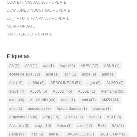
QQQ- ETF NASDAQ 100 – UPDATE
DOW JONES INDUSTRIAL – UPDATE
ES_F – FUTURO SPX 500 – UPDATE
META – UPDATE
RATIO XLP/ XLY – UPDATE
Etiquetas
A3
(2)
A50
(1)
aal
(1)
Aapl
(66)
ABEV
(27)
ABNB
(1)
aceite de soja
(22)
achr
(1)
acn
(1)
adbe
(9)
adm
(1)
Adr
(18)
ae38d
(3)
AEROLINEAS
(51)
agro
(3)
AL29D
(2)
al30$
(4)
AL30C
(5)
AL30D
(45)
AL35D
(1)
Alemania
(55)
alua
(46)
ALUMINIO
(49)
amat
(1)
amd
(47)
AMZN
(34)
anet
(1)
anécdotas
(3)
Arabia Saudita
(1)
aramco
(1)
Argentina
(2530)
Argt
(119)
ARKK
(37)
asts
(8)
AT&T
(5)
Australia
(5)
avgo
(10)
Aviso
(3)
azul
(27)
B
(3)
BA
(23)
Baba
(99)
bac
(6)
bak
(6)
BALANCES
(88)
BALTIC DRY
(1)