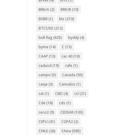
Brexit
(4)
brfs
(7)
BRK/A
(2)
BRK/B
(10)
BSBR
(1)
btc
(210)
BTCUSD
(212)
bull flag
(625)
byddy
(4)
byma
(14)
C
(13)
CAAP
(10)
cac 40
(10)
cadusd
(19)
cafe
(1)
campo
(5)
Canada
(93)
canje
(3)
Cannabis
(1)
cat
(1)
CBD
(4)
ccl
(21)
Cde
(18)
cds
(1)
ceco2
(9)
CEDEAR
(103)
CEPU
(41)
CGPA2
(2)
CHILE
(28)
China
(585)