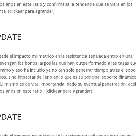
dos años en este ratio
y confirmaría la tendencia que se viera en los
ta. (clickear para agrandar)
PDATE
esde el impacto milimétrico en la resistencia señalada entro en una
devengan los bonos largos las que han outperformado a las tasas qu
amo y eso ha incluido ya no tan solo penetrar tiempo atrás el sopo
s, sino impactar de lleno en lo que es su principal soporte dinámico
l mismo es de vital importancia, dado su eventual penetración, ace
os años en este ratio . (clickear para agrandar)
PDATE
esde el impacto milimétrico en la resistencia señalada entro en una