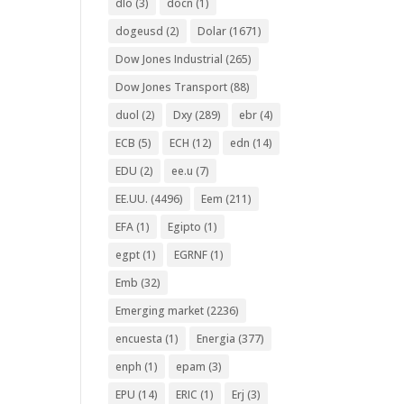
dlo
(3)
docn
(1)
dogeusd
(2)
Dolar
(1671)
Dow Jones Industrial
(265)
Dow Jones Transport
(88)
duol
(2)
Dxy
(289)
ebr
(4)
ECB
(5)
ECH
(12)
edn
(14)
EDU
(2)
ee.u
(7)
EE.UU.
(4496)
Eem
(211)
EFA
(1)
Egipto
(1)
egpt
(1)
EGRNF
(1)
Emb
(32)
Emerging market
(2236)
encuesta
(1)
Energia
(377)
enph
(1)
epam
(3)
EPU
(14)
ERIC
(1)
Erj
(3)