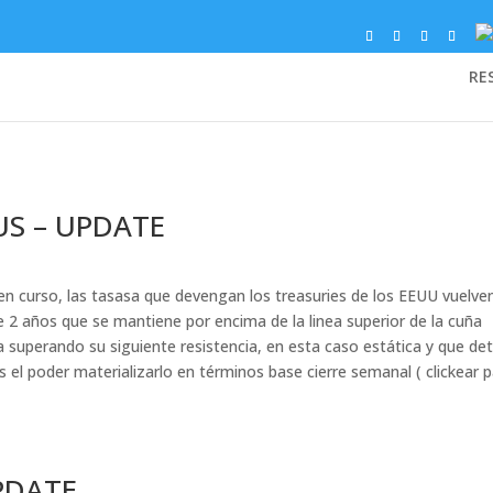
RE
US – UPDATE
 en curso, las tasasa que devengan los treasuries de los EEUU vuelve
de 2 años que se mantiene por encima de la linea superior de la cuña
 superando su siguiente resistencia, en esta caso estática y que det
lls el poder materializarlo en términos base cierre semanal ( clickear 
PDATE