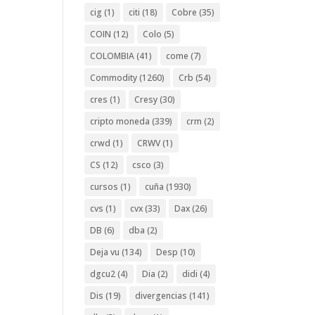
cig
(1)
citi
(18)
Cobre
(35)
COIN
(12)
Colo
(5)
COLOMBIA
(41)
come
(7)
Commodity
(1260)
Crb
(54)
cres
(1)
Cresy
(30)
cripto moneda
(339)
crm
(2)
crwd
(1)
CRWV
(1)
CS
(12)
csco
(3)
cursos
(1)
cuña
(1930)
cvs
(1)
cvx
(33)
Dax
(26)
DB
(6)
dba
(2)
Deja vu
(134)
Desp
(10)
dgcu2
(4)
Dia
(2)
didi
(4)
Dis
(19)
divergencias
(141)