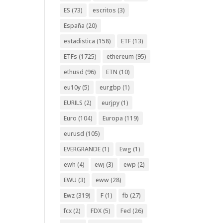
ES
(73)
escritos
(3)
España
(20)
estadistica
(158)
ETF
(13)
ETFs
(1725)
ethereum
(95)
ethusd
(96)
ETN
(10)
eu10y
(5)
eurgbp
(1)
EURILS
(2)
eurjpy
(1)
Euro
(104)
Europa
(119)
eurusd
(105)
EVERGRANDE
(1)
Ewg
(1)
ewh
(4)
ewj
(3)
ewp
(2)
EWU
(3)
eww
(28)
Ewz
(319)
F
(1)
fb
(27)
fcx
(2)
FDX
(5)
Fed
(26)