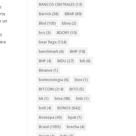
BANCOS CENTRALES
(13)
e
rte
Barrick
(38)
BBAR
(89)
o un
Bbd
(105)
bbva
(2)
bcs
(3)
BDORY
(10)
l
ara
bear flags
(124)
benchmark
(6)
BHIP
(18)
BHP
(4)
BIDU
(27)
bili
(6)
Binance
(1)
biotecnologia
(6)
biox
(1)
BITCOIN
(214)
BITO
(5)
bk
(1)
bma
(98)
bnb
(1)
bolt
(4)
BONOS
(842)
Bovespa
(43)
bpat
(1)
Brasil
(1055)
brecha
(4)