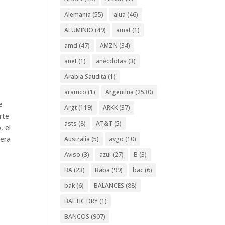
Alemania
(55)
alua
(46)
ALUMINIO
(49)
amat
(1)
amd
(47)
AMZN
(34)
anet
(1)
anécdotas
(3)
Arabia Saudita
(1)
aramco
(1)
Argentina
(2530)
e
Argt
(119)
ARKK
(37)
rte
asts
(8)
AT&T
(5)
, el
lera
Australia
(5)
avgo
(10)
Aviso
(3)
azul
(27)
B
(3)
BA
(23)
Baba
(99)
bac
(6)
bak
(6)
BALANCES
(88)
BALTIC DRY
(1)
BANCOS
(907)