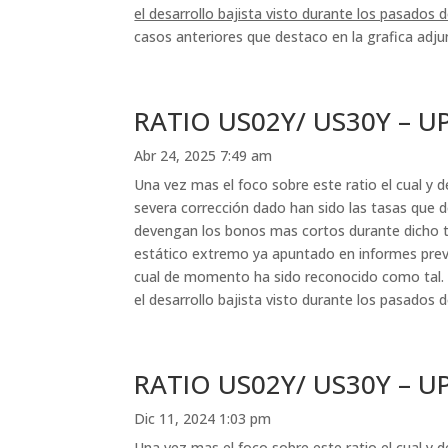
el desarrollo bajista visto durante los pasados 
casos anteriores que destaco en la grafica adjun
RATIO US02Y/ US30Y – U
Abr 24, 2025 7:49 am
Una vez mas el foco sobre este ratio el cual y d
severa corrección dado han sido las tasas que 
devengan los bonos mas cortos durante dicho tr
estático extremo ya apuntado en informes previo
cual de momento ha sido reconocido como tal. E
el desarrollo bajista visto durante los pasados d
RATIO US02Y/ US30Y – U
Dic 11, 2024 1:03 pm
Una vez mas el foco sobre este ratio el cual y d