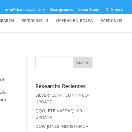
info@charliesupph.com
Suscripciones
Iniciar Sesión
0 Items
SEARCH
SERVICIOS
OPERAR EN BOLSA
ACERCA DE
n a
Researchs Recientes
allo
SILVER- CONT. CONTINUO-
para
UPDATE
QQQ- ETF NASDAQ 100 –
UPDATE
DOW JONES INDUSTRIAL –