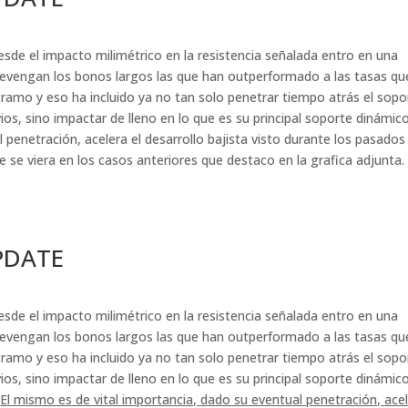
esde el impacto milimétrico en la resistencia señalada entro en una
devengan los bonos largos las que han outperformado a las tasas qu
amo y eso ha incluido ya no tan solo penetrar tiempo atrás el sopo
s, sino impactar de lleno en lo que es su principal soporte dinámico
 penetración, acelera el desarrollo bajista visto durante los pasados
e se viera en los casos anteriores que destaco en la grafica adjunta.
PDATE
esde el impacto milimétrico en la resistencia señalada entro en una
devengan los bonos largos las que han outperformado a las tasas qu
amo y eso ha incluido ya no tan solo penetrar tiempo atrás el sopo
s, sino impactar de lleno en lo que es su principal soporte dinámico
.
El mismo es de vital importancia, dado su eventual penetración, ace