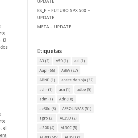
UPDATE
ES_F – FUTURO SPX 500 –
UPDATE
e
META – UPDATE
rte
. El
 dos
Etiquetas
A3
(2)
A50
(1)
aal
(1)
Aapl
(66)
ABEV
(27)
ABNB
(1)
aceite de soja
(22)
achr
(1)
acn
(1)
adbe
(9)
adm
(1)
Adr
(18)
ae38d
(3)
AEROLINEAS
(51)
e
agro
(3)
AL29D
(2)
rte
al30$
(4)
AL30C
(5)
, el
lera
AL30D
(45)
AL35D
(1)