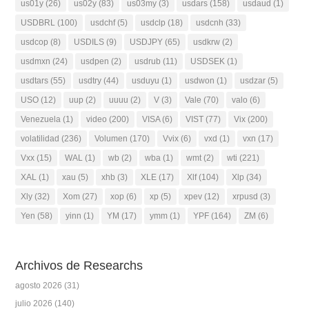
us01y
(26)
us02y
(83)
us03my
(3)
usdars
(158)
usdaud
(1)
USDBRL
(100)
usdchf
(5)
usdclp
(18)
usdcnh
(33)
usdcop
(8)
USDILS
(9)
USDJPY
(65)
usdkrw
(2)
usdmxn
(24)
usdpen
(2)
usdrub
(11)
USDSEK
(1)
usdtars
(55)
usdtry
(44)
usduyu
(1)
usdwon
(1)
usdzar
(5)
USO
(12)
uup
(2)
uuuu
(2)
V
(3)
Vale
(70)
valo
(6)
Venezuela
(1)
video
(200)
VISA
(6)
VIST
(77)
Vix
(200)
volatilidad
(236)
Volumen
(170)
Vvix
(6)
vxd
(1)
vxn
(17)
Vxx
(15)
WAL
(1)
wb
(2)
wba
(1)
wmt
(2)
wti
(221)
XAL
(1)
xau
(5)
xhb
(3)
XLE
(17)
Xlf
(104)
Xlp
(34)
Xly
(32)
Xom
(27)
xop
(6)
xp
(5)
xpev
(12)
xrpusd
(3)
Yen
(58)
yinn
(1)
YM
(17)
ymm
(1)
YPF
(164)
ZM
(6)
Archivos de Researchs
agosto 2026
(31)
julio 2026
(140)