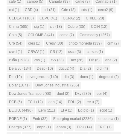
cafe
(1)
campo
(5)
Canada
(93)
canje
(3)
Cannabis
(1)
cat
(1)
CBD
(4)
ccl
(21)
Cde
(18)
cds
(1)
ceco2
(9)
CEDEAR
(103)
CEPU
(41)
CGPA2
(2)
CHILE
(28)
China
(585)
cig
(1)
citi
(18)
Cobre
(35)
COIN
(12)
Colo
(5)
COLOMBIA
(41)
come
(7)
Commodity
(1257)
Crb
(54)
cres
(1)
Cresy
(30)
cripto moneda
(339)
crm
(2)
crwd
(1)
CRWV
(1)
CS
(12)
csco
(3)
cursos
(1)
cuña
(1928)
cvs
(1)
cvx
(33)
Dax
(26)
DB
(6)
dba
(2)
Deja vu
(134)
Desp
(10)
dgcu2
(4)
Dia
(2)
didi
(4)
Dis
(19)
divergencias
(140)
dlo
(3)
docn
(1)
dogeusd
(2)
Dolar
(1671)
Dow Jones Industrial
(265)
Dow Jones Transport
(88)
duol
(2)
Dxy
(289)
ebr
(4)
ECB
(5)
ECH
(12)
edn
(14)
EDU
(2)
ee.u
(7)
EE.UU.
(4496)
Eem
(211)
EFA
(1)
Egipto
(1)
egpt
(1)
EGRNF
(1)
Emb
(32)
Emerging market
(2236)
encuesta
(1)
Energia
(377)
enph
(1)
epam
(3)
EPU
(14)
ERIC
(1)