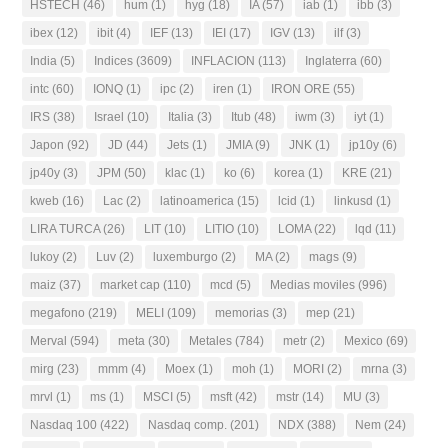
HSTECH
(46)
hum
(1)
hyg
(18)
IA
(57)
iab
(1)
ibb
(3)
ibex
(12)
ibit
(4)
IEF
(13)
IEI
(17)
IGV
(13)
ilf
(3)
India
(5)
Indices
(3609)
INFLACION
(113)
Inglaterra
(60)
intc
(60)
IONQ
(1)
ipc
(2)
iren
(1)
IRON ORE
(55)
IRS
(38)
Israel
(10)
Italia
(3)
Itub
(48)
iwm
(3)
iyt
(1)
Japon
(92)
JD
(44)
Jets
(1)
JMIA
(9)
JNK
(1)
jp10y
(6)
jp40y
(3)
JPM
(50)
klac
(1)
ko
(6)
korea
(1)
KRE
(21)
kweb
(16)
Lac
(2)
latinoamerica
(15)
lcid
(1)
linkusd
(1)
LIRA TURCA
(26)
LIT
(10)
LITIO
(10)
LOMA
(22)
lqd
(11)
lukoy
(2)
Luv
(2)
luxemburgo
(2)
MA
(2)
mags
(9)
maiz
(37)
market cap
(110)
mcd
(5)
Medias moviles
(996)
megafono
(219)
MELI
(109)
memorias
(3)
mep
(21)
Merval
(594)
meta
(30)
Metales
(784)
metr
(2)
Mexico
(69)
mirg
(23)
mmm
(4)
Moex
(1)
moh
(1)
MORI
(2)
mrna
(3)
mrvl
(1)
ms
(1)
MSCI
(5)
msft
(42)
mstr
(14)
MU
(3)
Nasdaq 100
(422)
Nasdaq comp.
(201)
NDX
(388)
Nem
(24)