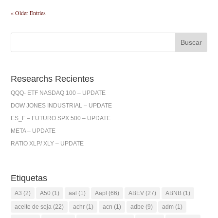
« Older Entries
Researchs Recientes
QQQ- ETF NASDAQ 100 – UPDATE
DOW JONES INDUSTRIAL – UPDATE
ES_F – FUTURO SPX 500 – UPDATE
META – UPDATE
RATIO XLP/ XLY – UPDATE
Etiquetas
A3
(2)
A50
(1)
aal
(1)
Aapl
(66)
ABEV
(27)
ABNB
(1)
aceite de soja
(22)
achr
(1)
acn
(1)
adbe
(9)
adm
(1)