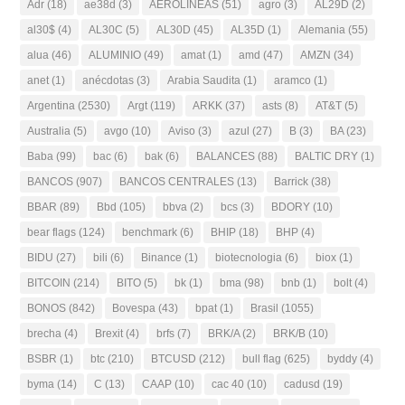
Adr
(18)
ae38d
(3)
AEROLINEAS
(51)
agro
(3)
AL29D
(2)
al30$
(4)
AL30C
(5)
AL30D
(45)
AL35D
(1)
Alemania
(55)
alua
(46)
ALUMINIO
(49)
amat
(1)
amd
(47)
AMZN
(34)
anet
(1)
anécdotas
(3)
Arabia Saudita
(1)
aramco
(1)
Argentina
(2530)
Argt
(119)
ARKK
(37)
asts
(8)
AT&T
(5)
Australia
(5)
avgo
(10)
Aviso
(3)
azul
(27)
B
(3)
BA
(23)
Baba
(99)
bac
(6)
bak
(6)
BALANCES
(88)
BALTIC DRY
(1)
BANCOS
(907)
BANCOS CENTRALES
(13)
Barrick
(38)
BBAR
(89)
Bbd
(105)
bbva
(2)
bcs
(3)
BDORY
(10)
bear flags
(124)
benchmark
(6)
BHIP
(18)
BHP
(4)
BIDU
(27)
bili
(6)
Binance
(1)
biotecnologia
(6)
biox
(1)
BITCOIN
(214)
BITO
(5)
bk
(1)
bma
(98)
bnb
(1)
bolt
(4)
BONOS
(842)
Bovespa
(43)
bpat
(1)
Brasil
(1055)
brecha
(4)
Brexit
(4)
brfs
(7)
BRK/A
(2)
BRK/B
(10)
BSBR
(1)
btc
(210)
BTCUSD
(212)
bull flag
(625)
byddy
(4)
byma
(14)
C
(13)
CAAP
(10)
cac 40
(10)
cadusd
(19)