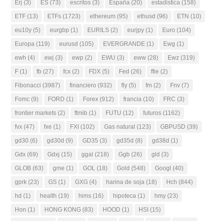
Erj
(3)
ES
(73)
escritos
(3)
España
(20)
estadistica
(158)
ETF
(13)
ETFs
(1723)
ethereum
(95)
ethusd
(96)
ETN
(10)
eu10y
(5)
eurgbp
(1)
EURILS
(2)
eurjpy
(1)
Euro
(104)
Europa
(119)
eurusd
(105)
EVERGRANDE
(1)
Ewg
(1)
ewh
(4)
ewj
(3)
ewp
(2)
EWU
(3)
eww
(28)
Ewz
(319)
F
(1)
fb
(27)
fcx
(2)
FDX
(5)
Fed
(26)
ffie
(2)
Fibonacci
(3987)
financiero
(932)
fly
(5)
fm
(2)
Fnv
(7)
Fomc
(9)
FORD
(1)
Forex
(912)
francia
(10)
FRC
(3)
frontier markets
(2)
ftmib
(1)
FUTU
(12)
futuros
(1162)
fvx
(47)
fxe
(1)
FXI
(102)
Gas natural
(123)
GBPUSD
(39)
gd30
(6)
gd30d
(9)
GD35
(3)
gd35d
(8)
gd38d
(1)
Gdx
(69)
Gdxj
(15)
ggal
(218)
Ggb
(26)
gld
(3)
GLOB
(63)
gme
(1)
GOL
(18)
Gold
(548)
Googl
(40)
gprk
(23)
GS
(1)
GXG
(4)
harina de soja
(18)
Hch
(844)
hd
(1)
health
(19)
hims
(16)
hipoteca
(1)
hmy
(23)
Hon
(1)
HONG KONG
(83)
HOOD
(1)
HSI
(15)