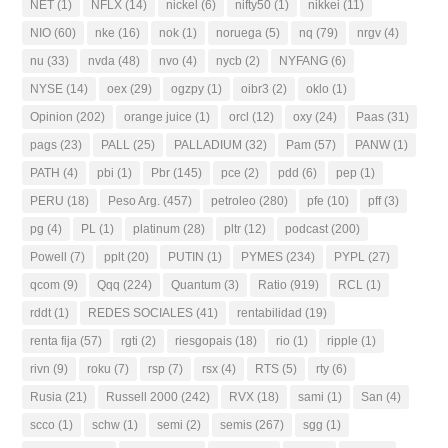
NET
(1)
NFLX
(14)
nickel
(6)
nifty50
(1)
nikkei
(11)
NIO
(60)
nke
(16)
nok
(1)
noruega
(5)
nq
(79)
nrgv
(4)
nu
(33)
nvda
(48)
nvo
(4)
nycb
(2)
NYFANG
(6)
NYSE
(14)
oex
(29)
ogzpy
(1)
oibr3
(2)
oklo
(1)
Opinion
(202)
orange juice
(1)
orcl
(12)
oxy
(24)
Paas
(31)
pags
(23)
PALL
(25)
PALLADIUM
(32)
Pam
(57)
PANW
(1)
PATH
(4)
pbi
(1)
Pbr
(145)
pce
(2)
pdd
(6)
pep
(1)
PERU
(18)
Peso Arg.
(457)
petroleo
(280)
pfe
(10)
pff
(3)
pg
(4)
PL
(1)
platinum
(28)
pltr
(12)
podcast
(200)
Powell
(7)
pplt
(20)
PUTIN
(1)
PYMES
(234)
PYPL
(27)
qcom
(9)
Qqq
(224)
Quantum
(3)
Ratio
(919)
RCL
(1)
rddt
(1)
REDES SOCIALES
(41)
rentabilidad
(19)
renta fija
(57)
rgti
(2)
riesgopais
(18)
rio
(1)
ripple
(1)
rivn
(9)
roku
(7)
rsp
(7)
rsx
(4)
RTS
(5)
rty
(6)
Rusia
(21)
Russell 2000
(242)
RVX
(18)
sami
(1)
San
(4)
scco
(1)
schw
(1)
semi
(2)
semis
(267)
sgg
(1)