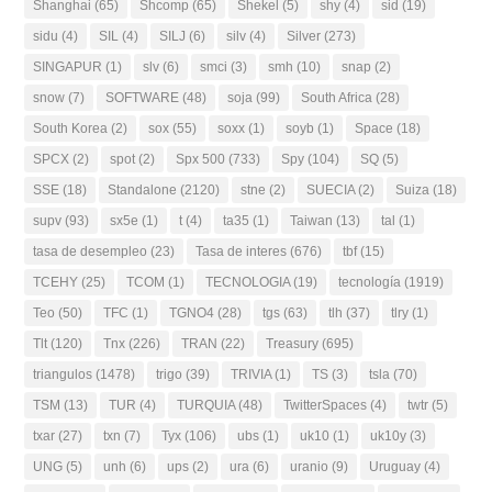
Shanghai
(65)
Shcomp
(65)
Shekel
(5)
shy
(4)
sid
(19)
sidu
(4)
SIL
(4)
SILJ
(6)
silv
(4)
Silver
(273)
SINGAPUR
(1)
slv
(6)
smci
(3)
smh
(10)
snap
(2)
snow
(7)
SOFTWARE
(48)
soja
(99)
South Africa
(28)
South Korea
(2)
sox
(55)
soxx
(1)
soyb
(1)
Space
(18)
SPCX
(2)
spot
(2)
Spx 500
(733)
Spy
(104)
SQ
(5)
SSE
(18)
Standalone
(2120)
stne
(2)
SUECIA
(2)
Suiza
(18)
supv
(93)
sx5e
(1)
t
(4)
ta35
(1)
Taiwan
(13)
tal
(1)
tasa de desempleo
(23)
Tasa de interes
(676)
tbf
(15)
TCEHY
(25)
TCOM
(1)
TECNOLOGIA
(19)
tecnología
(1919)
Teo
(50)
TFC
(1)
TGNO4
(28)
tgs
(63)
tlh
(37)
tlry
(1)
Tlt
(120)
Tnx
(226)
TRAN
(22)
Treasury
(695)
triangulos
(1478)
trigo
(39)
TRIVIA
(1)
TS
(3)
tsla
(70)
TSM
(13)
TUR
(4)
TURQUIA
(48)
TwitterSpaces
(4)
twtr
(5)
txar
(27)
txn
(7)
Tyx
(106)
ubs
(1)
uk10
(1)
uk10y
(3)
UNG
(5)
unh
(6)
ups
(2)
ura
(6)
uranio
(9)
Uruguay
(4)