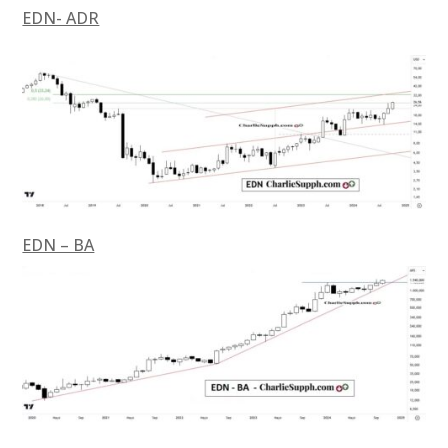
EDN- ADR
EDN – BA