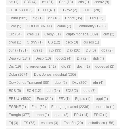
cat
(1)
CBD
(4)
ccl
(21)
Cde
(18)
cds
(1)
ceco2
(9)
CEDEAR
(103)
CEPU
(41)
CGPA2
(2)
CHILE
(28)
China
(585)
cig
(1)
citi
(18)
Cobre
(35)
COIN
(12)
Colo
(5)
COLOMBIA
(41)
come
(7)
Commodity
(1260)
Crb
(54)
cres
(1)
Cresy
(31)
cripto moneda
(339)
crm
(2)
crwd
(1)
CRWV
(1)
CS
(12)
csco
(3)
cursos
(1)
cuña
(1931)
cvs
(1)
cvx
(33)
Dax
(26)
DB
(6)
dba
(2)
Deja vu
(134)
Desp
(10)
dgcu2
(4)
Dia
(2)
didi
(4)
Dis
(19)
divergencias
(141)
dlo
(3)
docn
(1)
dogeusd
(2)
Dolar
(1674)
Dow Jones Industrial
(265)
Dow Jones Transport
(88)
duol
(2)
Dxy
(290)
ebr
(4)
ECB
(5)
ECH
(12)
edn
(14)
EDU
(2)
ee.u
(7)
EE.UU.
(4500)
Eem
(211)
EFA
(1)
Egipto
(1)
egpt
(1)
EGRNF
(1)
Emb
(32)
Emerging market
(2236)
encuesta
(1)
Energia
(377)
enph
(1)
epam
(3)
EPU
(14)
ERIC
(1)
Erj
(3)
ES
(73)
escritos
(3)
España
(20)
estadistica
(158)