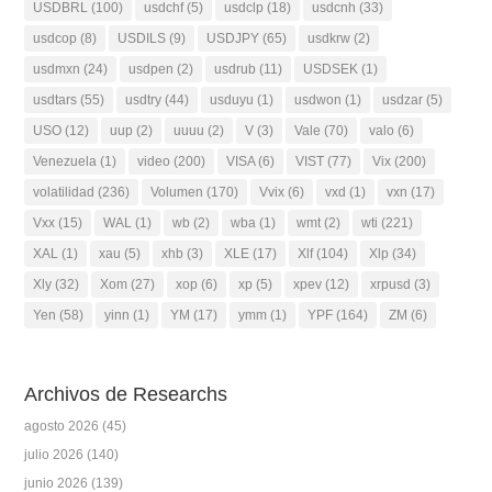
USDBRL
(100)
usdchf
(5)
usdclp
(18)
usdcnh
(33)
usdcop
(8)
USDILS
(9)
USDJPY
(65)
usdkrw
(2)
usdmxn
(24)
usdpen
(2)
usdrub
(11)
USDSEK
(1)
usdtars
(55)
usdtry
(44)
usduyu
(1)
usdwon
(1)
usdzar
(5)
USO
(12)
uup
(2)
uuuu
(2)
V
(3)
Vale
(70)
valo
(6)
Venezuela
(1)
video
(200)
VISA
(6)
VIST
(77)
Vix
(200)
volatilidad
(236)
Volumen
(170)
Vvix
(6)
vxd
(1)
vxn
(17)
Vxx
(15)
WAL
(1)
wb
(2)
wba
(1)
wmt
(2)
wti
(221)
XAL
(1)
xau
(5)
xhb
(3)
XLE
(17)
Xlf
(104)
Xlp
(34)
Xly
(32)
Xom
(27)
xop
(6)
xp
(5)
xpev
(12)
xrpusd
(3)
Yen
(58)
yinn
(1)
YM
(17)
ymm
(1)
YPF
(164)
ZM
(6)
Archivos de Researchs
agosto 2026
(45)
julio 2026
(140)
junio 2026
(139)