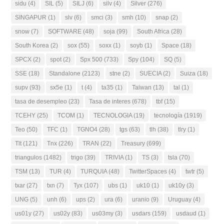
sidu
(4)
SIL
(5)
SILJ
(6)
silv
(4)
Silver
(276)
SINGAPUR
(1)
slv
(6)
smci
(3)
smh
(10)
snap
(2)
snow
(7)
SOFTWARE
(48)
soja
(99)
South Africa
(28)
South Korea
(2)
sox
(55)
soxx
(1)
soyb
(1)
Space
(18)
SPCX
(2)
spot
(2)
Spx 500
(733)
Spy
(104)
SQ
(5)
SSE
(18)
Standalone
(2123)
stne
(2)
SUECIA
(2)
Suiza
(18)
supv
(93)
sx5e
(1)
t
(4)
ta35
(1)
Taiwan
(13)
tal
(1)
tasa de desempleo
(23)
Tasa de interes
(678)
tbf
(15)
TCEHY
(25)
TCOM
(1)
TECNOLOGIA
(19)
tecnología
(1919)
Teo
(50)
TFC
(1)
TGNO4
(28)
tgs
(63)
tlh
(38)
tlry
(1)
Tlt
(121)
Tnx
(226)
TRAN
(22)
Treasury
(699)
triangulos
(1482)
trigo
(39)
TRIVIA
(1)
TS
(3)
tsla
(70)
TSM
(13)
TUR
(4)
TURQUIA
(48)
TwitterSpaces
(4)
twtr
(5)
txar
(27)
txn
(7)
Tyx
(107)
ubs
(1)
uk10
(1)
uk10y
(3)
UNG
(5)
unh
(6)
ups
(2)
ura
(6)
uranio
(9)
Uruguay
(4)
us01y
(27)
us02y
(83)
us03my
(3)
usdars
(159)
usdaud
(1)