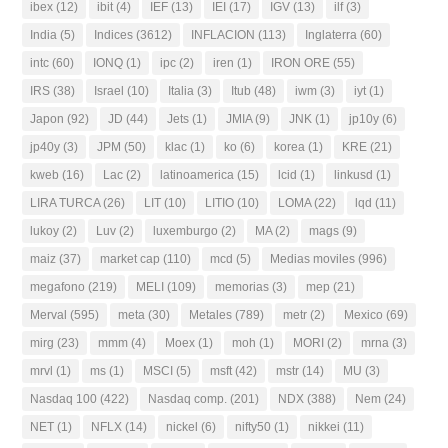
ibex
(12)
ibit
(4)
IEF
(13)
IEI
(17)
IGV
(13)
ilf
(3)
India
(5)
Indices
(3612)
INFLACION
(113)
Inglaterra
(60)
intc
(60)
IONQ
(1)
ipc
(2)
iren
(1)
IRON ORE
(55)
IRS
(38)
Israel
(10)
Italia
(3)
Itub
(48)
iwm
(3)
iyt
(1)
Japon
(92)
JD
(44)
Jets
(1)
JMIA
(9)
JNK
(1)
jp10y
(6)
jp40y
(3)
JPM
(50)
klac
(1)
ko
(6)
korea
(1)
KRE
(21)
kweb
(16)
Lac
(2)
latinoamerica
(15)
lcid
(1)
linkusd
(1)
LIRA TURCA
(26)
LIT
(10)
LITIO
(10)
LOMA
(22)
lqd
(11)
lukoy
(2)
Luv
(2)
luxemburgo
(2)
MA
(2)
mags
(9)
maiz
(37)
market cap
(110)
mcd
(5)
Medias moviles
(996)
megafono
(219)
MELI
(109)
memorias
(3)
mep
(21)
Merval
(595)
meta
(30)
Metales
(789)
metr
(2)
Mexico
(69)
mirg
(23)
mmm
(4)
Moex
(1)
moh
(1)
MORI
(2)
mrna
(3)
mrvl
(1)
ms
(1)
MSCI
(5)
msft
(42)
mstr
(14)
MU
(3)
Nasdaq 100
(422)
Nasdaq comp.
(201)
NDX
(388)
Nem
(24)
NET
(1)
NFLX
(14)
nickel
(6)
nifty50
(1)
nikkei
(11)