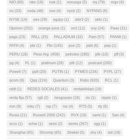
NIO
(60)
nke
(16)
nok
(1)
noruega
(5)
nq
(79)
nrgv
(4)
nu
(33)
nvda
(48)
nvo
(4)
nycb
(2)
NYFANG
(6)
NYSE
(14)
oex
(29)
ogzpy
(1)
oibr3
(2)
oklo
(1)
Opinion
(202)
orange juice
(1)
orcl
(12)
oxy
(24)
Paas
(31)
pags
(23)
PALL
(25)
PALLADIUM
(32)
Pam
(57)
PANW
(1)
PATH
(4)
pbi
(1)
Pbr
(145)
pce
(2)
pdd
(6)
pep
(1)
PERU
(18)
Peso Arg.
(458)
petroleo
(280)
pfe
(10)
pff
(3)
pg
(4)
PL
(1)
platinum
(28)
pltr
(12)
podcast
(200)
Powell
(7)
pplt
(20)
PUTIN
(1)
PYMES
(234)
PYPL
(27)
qcom
(9)
Qqq
(224)
Quantum
(3)
Ratio
(920)
RCL
(1)
rddt
(1)
REDES SOCIALES
(41)
rentabilidad
(19)
renta fija
(57)
rgti
(2)
riesgopais
(18)
rio
(1)
ripple
(1)
rivn
(9)
roku
(7)
rsp
(7)
rsx
(4)
RTS
(5)
rty
(6)
Rusia
(21)
Russell 2000
(242)
RVX
(18)
sami
(1)
San
(4)
scco
(1)
schw
(1)
semi
(2)
semis
(267)
sgg
(1)
Shanghai
(65)
Shcomp
(65)
Shekel
(5)
shy
(4)
sid
(19)