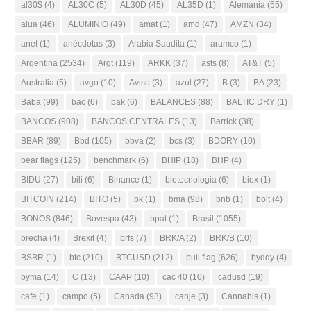
al30$
(4)
AL30C
(5)
AL30D
(45)
AL35D
(1)
Alemania
(55)
alua
(46)
ALUMINIO
(49)
amat
(1)
amd
(47)
AMZN
(34)
anet
(1)
anécdotas
(3)
Arabia Saudita
(1)
aramco
(1)
Argentina
(2534)
Argt
(119)
ARKK
(37)
asts
(8)
AT&T
(5)
Australia
(5)
avgo
(10)
Aviso
(3)
azul
(27)
B
(3)
BA
(23)
Baba
(99)
bac
(6)
bak
(6)
BALANCES
(88)
BALTIC DRY
(1)
BANCOS
(908)
BANCOS CENTRALES
(13)
Barrick
(38)
BBAR
(89)
Bbd
(105)
bbva
(2)
bcs
(3)
BDORY
(10)
bear flags
(125)
benchmark
(6)
BHIP
(18)
BHP
(4)
BIDU
(27)
bili
(6)
Binance
(1)
biotecnologia
(6)
biox
(1)
BITCOIN
(214)
BITO
(5)
bk
(1)
bma
(98)
bnb
(1)
bolt
(4)
BONOS
(846)
Bovespa
(43)
bpat
(1)
Brasil
(1055)
brecha
(4)
Brexit
(4)
brfs
(7)
BRK/A
(2)
BRK/B
(10)
BSBR
(1)
btc
(210)
BTCUSD
(212)
bull flag
(626)
byddy
(4)
byma
(14)
C
(13)
CAAP
(10)
cac 40
(10)
cadusd
(19)
cafe
(1)
campo
(5)
Canada
(93)
canje
(3)
Cannabis
(1)