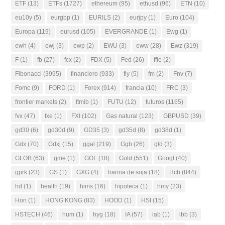
ETF
(13)
ETFs
(1727)
ethereum
(95)
ethusd
(96)
ETN
(10)
eu10y
(5)
eurgbp
(1)
EURILS
(2)
eurjpy
(1)
Euro
(104)
Europa
(119)
eurusd
(105)
EVERGRANDE
(1)
Ewg
(1)
ewh
(4)
ewj
(3)
ewp
(2)
EWU
(3)
eww
(28)
Ewz
(319)
F
(1)
fb
(27)
fcx
(2)
FDX
(5)
Fed
(26)
ffie
(2)
Fibonacci
(3995)
financiero
(933)
fly
(5)
fm
(2)
Fnv
(7)
Fomc
(9)
FORD
(1)
Forex
(914)
francia
(10)
FRC
(3)
frontier markets
(2)
ftmib
(1)
FUTU
(12)
futuros
(1165)
fvx
(47)
fxe
(1)
FXI
(102)
Gas natural
(123)
GBPUSD
(39)
gd30
(6)
gd30d
(9)
GD35
(3)
gd35d
(8)
gd38d
(1)
Gdx
(70)
Gdxj
(15)
ggal
(219)
Ggb
(26)
gld
(3)
GLOB
(63)
gme
(1)
GOL
(18)
Gold
(551)
Googl
(40)
gprk
(23)
GS
(1)
GXG
(4)
harina de soja
(18)
Hch
(844)
hd
(1)
health
(19)
hims
(16)
hipoteca
(1)
hmy
(23)
Hon
(1)
HONG KONG
(83)
HOOD
(1)
HSI
(15)
HSTECH
(46)
hum
(1)
hyg
(18)
IA
(57)
iab
(1)
ibb
(3)