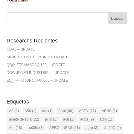
Researchs Recientes
GGAL – UPDATE
SILVER- CONT. CONTINUO- UPDATE
QQQ- ETF NASDAQ 100 – UPDATE
DOW JONES INDUSTRIAL – UPDATE
ES_F – FUTURO SPX 500 – UPDATE
Etiquetas
A3
(2)
A50
(1)
aal
(1)
Aapl
(66)
ABEV
(27)
ABNB
(1)
aceite de soja
(22)
achr
(1)
acn
(1)
adbe
(9)
adm
(1)
Adr
(18)
ae38d
(3)
AEROLINEAS
(51)
agro
(3)
AL29D
(2)