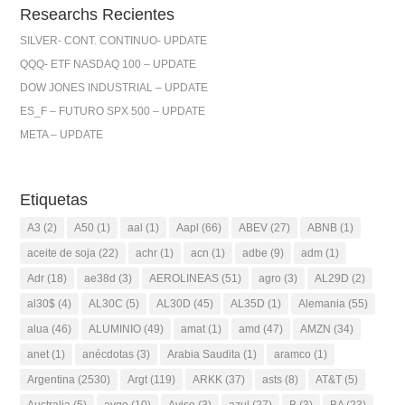
Researchs Recientes
SILVER- CONT. CONTINUO- UPDATE
QQQ- ETF NASDAQ 100 – UPDATE
DOW JONES INDUSTRIAL – UPDATE
ES_F – FUTURO SPX 500 – UPDATE
META – UPDATE
Etiquetas
A3
(2)
A50
(1)
aal
(1)
Aapl
(66)
ABEV
(27)
ABNB
(1)
aceite de soja
(22)
achr
(1)
acn
(1)
adbe
(9)
adm
(1)
Adr
(18)
ae38d
(3)
AEROLINEAS
(51)
agro
(3)
AL29D
(2)
al30$
(4)
AL30C
(5)
AL30D
(45)
AL35D
(1)
Alemania
(55)
alua
(46)
ALUMINIO
(49)
amat
(1)
amd
(47)
AMZN
(34)
anet
(1)
anécdotas
(3)
Arabia Saudita
(1)
aramco
(1)
Argentina
(2530)
Argt
(119)
ARKK
(37)
asts
(8)
AT&T
(5)
Australia
(5)
avgo
(10)
Aviso
(3)
azul
(27)
B
(3)
BA
(23)