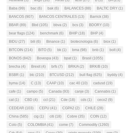
Baba
(99)
bac
(6)
bak
(6)
BALANCES
(88)
BALTIC DRY
(1)
BANCOS
(907)
BANCOS CENTRALES
(13)
Barrick
(38)
BBAR
(89)
Bbd
(105)
bbva
(2)
bcs
(3)
BDORY
(10)
bear flags
(124)
benchmark
(6)
BHIP
(18)
BHP
(4)
BIDU
(27)
bili
(6)
Binance
(1)
biotecnologia
(6)
biox
(1)
BITCOIN
(214)
BITO
(5)
bk
(1)
bma
(98)
bnb
(1)
bolt
(4)
BONOS
(842)
Bovespa
(43)
bpat
(1)
Brasil
(1055)
brecha
(4)
Brexit
(4)
brfs
(7)
BRK/A
(2)
BRK/B
(10)
BSBR
(1)
btc
(210)
BTCUSD
(212)
bull flag
(625)
byddy
(4)
byma
(14)
C
(13)
CAAP
(10)
cac 40
(10)
cadusd
(19)
cafe
(1)
campo
(5)
Canada
(93)
canje
(3)
Cannabis
(1)
cat
(1)
CBD
(4)
ccl
(21)
Cde
(18)
cds
(1)
ceco2
(9)
CEDEAR
(103)
CEPU
(41)
CGPA2
(2)
CHILE
(28)
China
(585)
cig
(1)
citi
(18)
Cobre
(35)
COIN
(12)
Colo
(5)
COLOMBIA
(41)
come
(7)
Commodity
(1260)
Crb
(54)
cres
(1)
Cresy
(30)
cripto moneda
(339)
crm
(2)