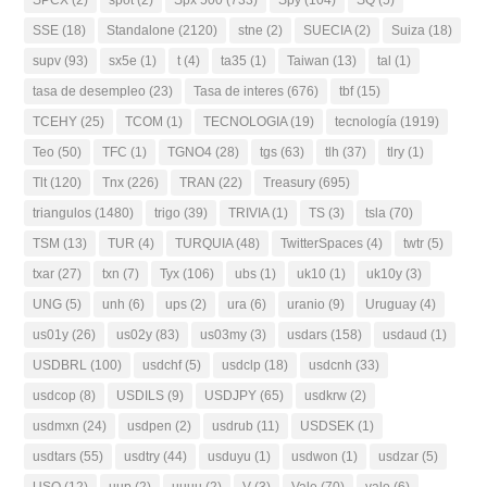
SSE
(18)
Standalone
(2120)
stne
(2)
SUECIA
(2)
Suiza
(18)
supv
(93)
sx5e
(1)
t
(4)
ta35
(1)
Taiwan
(13)
tal
(1)
tasa de desempleo
(23)
Tasa de interes
(676)
tbf
(15)
TCEHY
(25)
TCOM
(1)
TECNOLOGIA
(19)
tecnología
(1919)
Teo
(50)
TFC
(1)
TGNO4
(28)
tgs
(63)
tlh
(37)
tlry
(1)
Tlt
(120)
Tnx
(226)
TRAN
(22)
Treasury
(695)
triangulos
(1480)
trigo
(39)
TRIVIA
(1)
TS
(3)
tsla
(70)
TSM
(13)
TUR
(4)
TURQUIA
(48)
TwitterSpaces
(4)
twtr
(5)
txar
(27)
txn
(7)
Tyx
(106)
ubs
(1)
uk10
(1)
uk10y
(3)
UNG
(5)
unh
(6)
ups
(2)
ura
(6)
uranio
(9)
Uruguay
(4)
us01y
(26)
us02y
(83)
us03my
(3)
usdars
(158)
usdaud
(1)
USDBRL
(100)
usdchf
(5)
usdclp
(18)
usdcnh
(33)
usdcop
(8)
USDILS
(9)
USDJPY
(65)
usdkrw
(2)
usdmxn
(24)
usdpen
(2)
usdrub
(11)
USDSEK
(1)
usdtars
(55)
usdtry
(44)
usduyu
(1)
usdwon
(1)
usdzar
(5)
USO
(12)
uup
(2)
uuuu
(2)
V
(3)
Vale
(70)
valo
(6)