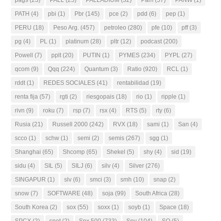
PATH
(4)
pbi
(1)
Pbr
(145)
pce
(2)
pdd
(6)
pep
(1)
PERU
(18)
Peso Arg.
(457)
petroleo
(280)
pfe
(10)
pff
(3)
pg
(4)
PL
(1)
platinum
(28)
pltr
(12)
podcast
(200)
Powell
(7)
pplt
(20)
PUTIN
(1)
PYMES
(234)
PYPL
(27)
qcom
(9)
Qqq
(224)
Quantum
(3)
Ratio
(920)
RCL
(1)
rddt
(1)
REDES SOCIALES
(41)
rentabilidad
(19)
renta fija
(57)
rgti
(2)
riesgopais
(18)
rio
(1)
ripple
(1)
rivn
(9)
roku
(7)
rsp
(7)
rsx
(4)
RTS
(5)
rty
(6)
Rusia
(21)
Russell 2000
(242)
RVX
(18)
sami
(1)
San
(4)
scco
(1)
schw
(1)
semi
(2)
semis
(267)
sgg
(1)
Shanghai
(65)
Shcomp
(65)
Shekel
(5)
shy
(4)
sid
(19)
sidu
(4)
SIL
(5)
SILJ
(6)
silv
(4)
Silver
(276)
SINGAPUR
(1)
slv
(6)
smci
(3)
smh
(10)
snap
(2)
snow
(7)
SOFTWARE
(48)
soja
(99)
South Africa
(28)
South Korea
(2)
sox
(55)
soxx
(1)
soyb
(1)
Space
(18)
SPCX
(2)
spot
(2)
Spx 500
(733)
Spy
(104)
SQ
(5)