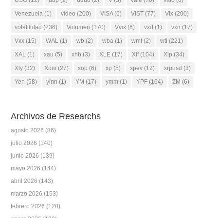
Venezuela
(1)
video
(200)
VISA
(6)
VIST
(77)
Vix
(200)
volatilidad
(236)
Volumen
(170)
Vvix
(6)
vxd
(1)
vxn
(17)
Vxx
(15)
WAL
(1)
wb
(2)
wba
(1)
wmt
(2)
wti
(221)
XAL
(1)
xau
(5)
xhb
(3)
XLE
(17)
Xlf
(104)
Xlp
(34)
Xly
(32)
Xom
(27)
xop
(6)
xp
(5)
xpev
(12)
xrpusd
(3)
Yen
(58)
yinn
(1)
YM
(17)
ymm
(1)
YPF
(164)
ZM
(6)
Archivos de Researchs
agosto 2026
(36)
julio 2026
(140)
junio 2026
(139)
mayo 2026
(144)
abril 2026
(143)
marzo 2026
(153)
febrero 2026
(128)