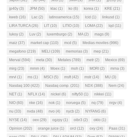
jp40y
(3)
JPM
(50)
klac
(1)
ko
(6)
korea
(1)
KRE
(21)
kweb
(16)
Lac
(2)
latinoamerica
(15)
lcid
(1)
linkusd
(1)
LIRA TURCA
(26)
LIT
(10)
LITIO
(10)
LOMA
(22)
lqd
(11)
lukoy
(2)
Luv
(2)
luxemburgo
(2)
MA
(2)
mags
(9)
maiz
(37)
market cap
(110)
mcd
(5)
Medias moviles
(996)
megafono
(219)
MELI
(109)
memorias
(3)
mep
(21)
Merval
(594)
meta
(30)
Metales
(789)
metr
(2)
Mexico
(69)
mirg
(23)
mmm
(4)
Moex
(1)
moh
(1)
MORI
(2)
mrna
(3)
mrvl
(1)
ms
(1)
MSCI
(5)
msft
(42)
mstr
(14)
MU
(3)
Nasdaq 100
(422)
Nasdaq comp.
(201)
NDX
(388)
Nem
(24)
NET
(1)
NFLX
(14)
nickel
(6)
nifty50
(1)
nikkei
(11)
NIO
(60)
nke
(16)
nok
(1)
noruega
(5)
nq
(79)
nrgv
(4)
nu
(33)
nvda
(48)
nvo
(4)
nycb
(2)
NYFANG
(6)
NYSE
(14)
oex
(29)
ogzpy
(1)
oibr3
(2)
oklo
(1)
Opinion
(202)
orange juice
(1)
orcl
(12)
oxy
(24)
Paas
(31)
pags
(23)
PALL
(25)
PALLADIUM
(32)
Pam
(57)
PANW
(1)