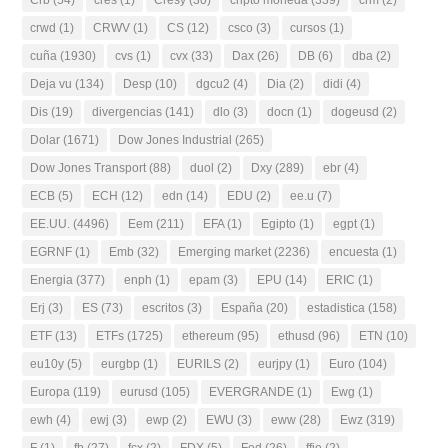
crwd
(1)
CRWV
(1)
CS
(12)
csco
(3)
cursos
(1)
cuña
(1930)
cvs
(1)
cvx
(33)
Dax
(26)
DB
(6)
dba
(2)
Deja vu
(134)
Desp
(10)
dgcu2
(4)
Dia
(2)
didi
(4)
Dis
(19)
divergencias
(141)
dlo
(3)
docn
(1)
dogeusd
(2)
Dolar
(1671)
Dow Jones Industrial
(265)
Dow Jones Transport
(88)
duol
(2)
Dxy
(289)
ebr
(4)
ECB
(5)
ECH
(12)
edn
(14)
EDU
(2)
ee.u
(7)
EE.UU.
(4496)
Eem
(211)
EFA
(1)
Egipto
(1)
egpt
(1)
EGRNF
(1)
Emb
(32)
Emerging market
(2236)
encuesta
(1)
Energia
(377)
enph
(1)
epam
(3)
EPU
(14)
ERIC
(1)
Erj
(3)
ES
(73)
escritos
(3)
España
(20)
estadistica
(158)
ETF
(13)
ETFs
(1725)
ethereum
(95)
ethusd
(96)
ETN
(10)
eu10y
(5)
eurgbp
(1)
EURILS
(2)
eurjpy
(1)
Euro
(104)
Europa
(119)
eurusd
(105)
EVERGRANDE
(1)
Ewg
(1)
ewh
(4)
ewj
(3)
ewp
(2)
EWU
(3)
eww
(28)
Ewz
(319)
F
(1)
fb
(27)
fcx
(2)
FDX
(5)
Fed
(26)
ffie
(2)