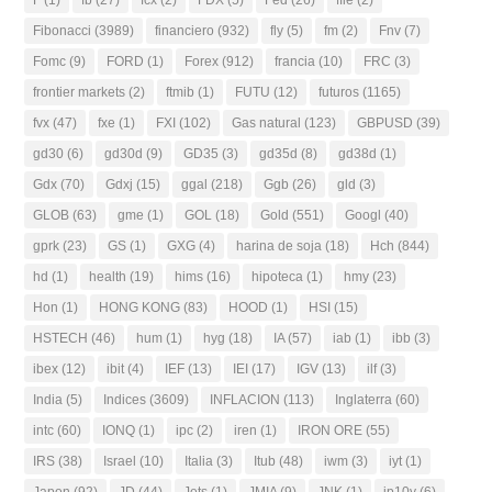
Fibonacci
(3989)
financiero
(932)
fly
(5)
fm
(2)
Fnv
(7)
Fomc
(9)
FORD
(1)
Forex
(912)
francia
(10)
FRC
(3)
frontier markets
(2)
ftmib
(1)
FUTU
(12)
futuros
(1165)
fvx
(47)
fxe
(1)
FXI
(102)
Gas natural
(123)
GBPUSD
(39)
gd30
(6)
gd30d
(9)
GD35
(3)
gd35d
(8)
gd38d
(1)
Gdx
(70)
Gdxj
(15)
ggal
(218)
Ggb
(26)
gld
(3)
GLOB
(63)
gme
(1)
GOL
(18)
Gold
(551)
Googl
(40)
gprk
(23)
GS
(1)
GXG
(4)
harina de soja
(18)
Hch
(844)
hd
(1)
health
(19)
hims
(16)
hipoteca
(1)
hmy
(23)
Hon
(1)
HONG KONG
(83)
HOOD
(1)
HSI
(15)
HSTECH
(46)
hum
(1)
hyg
(18)
IA
(57)
iab
(1)
ibb
(3)
ibex
(12)
ibit
(4)
IEF
(13)
IEI
(17)
IGV
(13)
ilf
(3)
India
(5)
Indices
(3609)
INFLACION
(113)
Inglaterra
(60)
intc
(60)
IONQ
(1)
ipc
(2)
iren
(1)
IRON ORE
(55)
IRS
(38)
Israel
(10)
Italia
(3)
Itub
(48)
iwm
(3)
iyt
(1)
Japon
(92)
JD
(44)
Jets
(1)
JMIA
(9)
JNK
(1)
jp10y
(6)