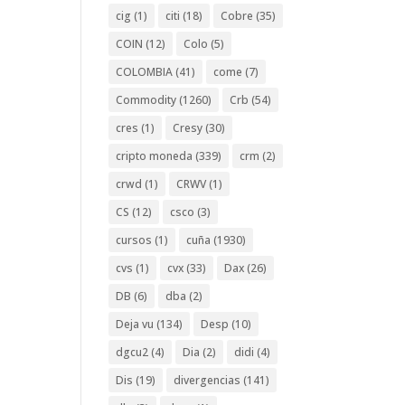
cig
(1)
citi
(18)
Cobre
(35)
COIN
(12)
Colo
(5)
COLOMBIA
(41)
come
(7)
Commodity
(1260)
Crb
(54)
cres
(1)
Cresy
(30)
cripto moneda
(339)
crm
(2)
crwd
(1)
CRWV
(1)
CS
(12)
csco
(3)
cursos
(1)
cuña
(1930)
cvs
(1)
cvx
(33)
Dax
(26)
DB
(6)
dba
(2)
Deja vu
(134)
Desp
(10)
dgcu2
(4)
Dia
(2)
didi
(4)
Dis
(19)
divergencias
(141)