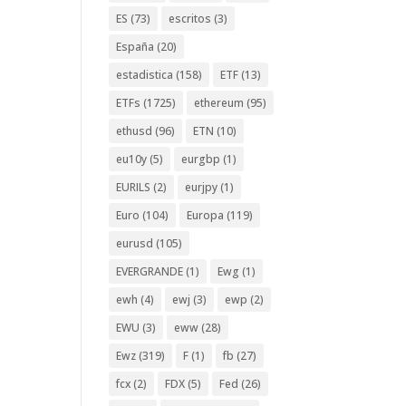
ES
(73)
escritos
(3)
España
(20)
estadistica
(158)
ETF
(13)
ETFs
(1725)
ethereum
(95)
ethusd
(96)
ETN
(10)
eu10y
(5)
eurgbp
(1)
EURILS
(2)
eurjpy
(1)
Euro
(104)
Europa
(119)
eurusd
(105)
EVERGRANDE
(1)
Ewg
(1)
ewh
(4)
ewj
(3)
ewp
(2)
EWU
(3)
eww
(28)
Ewz
(319)
F
(1)
fb
(27)
fcx
(2)
FDX
(5)
Fed
(26)