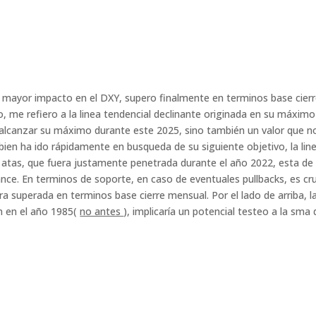
e mayor impacto en el DXY, supero finalmente en terminos base cier
, me refiero a la linea tendencial declinante originada en su máximo 
lo alcanzar su máximo durante este 2025, sino también un valor que n
bien ha ido rápidamente en busqueda de su siguiente objetivo, la lin
 atas, que fuera justamente penetrada durante el año 2022, esta de
e. En terminos de soporte, en caso de eventuales pullbacks, es cru
ra superada en terminos base cierre mensual. Por el lado de arriba, l
n en el año 1985(
no antes
), implicaría un potencial testeo a la sma 