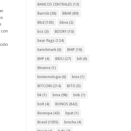
BANCOS CENTRALES
(13)
an
Barrick
(38)
BBAR
(89)
lo
Bbd
(105)
bbva
(2)
e
e con
bcs
(3)
BDORY
(10)
bear flags
(124)
ación
benchmark
(6)
BHIP
(18)
BHP
(4)
BIDU
(27)
bili
(6)
Binance
(1)
biotecnologia
(6)
biox
(1)
BITCOIN
(214)
BITO
(5)
bk
(1)
bma
(98)
bnb
(1)
bolt
(4)
BONOS
(842)
Bovespa
(43)
bpat
(1)
Brasil
(1055)
brecha
(4)