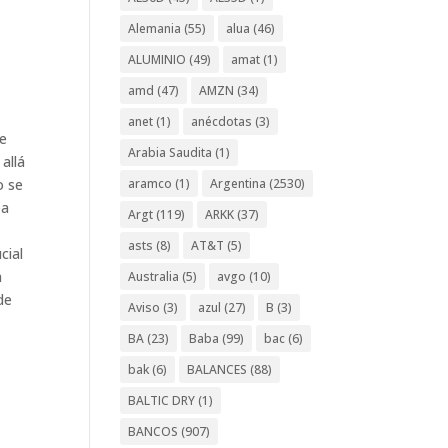
Alemania
(55)
alua
(46)
ALUMINIO
(49)
amat
(1)
amd
(47)
AMZN
(34)
anet
(1)
anécdotas
(3)
re
Arabia Saudita
(1)
allá
aramco
(1)
Argentina
(2530)
o se
ea
Argt
(119)
ARKK
(37)
asts
(8)
AT&T
(5)
cial
a
Australia
(5)
avgo
(10)
de
Aviso
(3)
azul
(27)
B
(3)
BA
(23)
Baba
(99)
bac
(6)
bak
(6)
BALANCES
(88)
BALTIC DRY
(1)
BANCOS
(907)