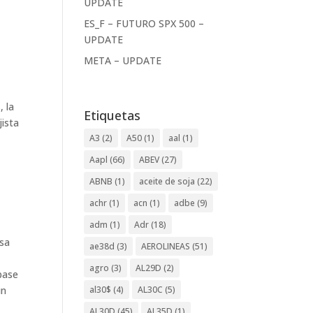
UPDATE
ES_F – FUTURO SPX 500 –
UPDATE
META – UPDATE
, la
Etiquetas
jista
A3
(2)
A50
(1)
aal
(1)
Aapl
(66)
ABEV
(27)
ABNB
(1)
aceite de soja
(22)
achr
(1)
acn
(1)
adbe
(9)
adm
(1)
Adr
(18)
esa
ae38d
(3)
AEROLINEAS
(51)
agro
(3)
AL29D
(2)
 base
al30$
(4)
AL30C
(5)
un
AL30D
(45)
AL35D
(1)