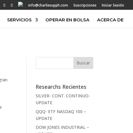
info@charliesupph.com
Suscripciones
Iniciar Sesión
SERVICIOS
OPERAR EN BOLSA
ACERCA DE
gran
Researchs Recientes
SILVER- CONT. CONTINUO-
UPDATE
e
QQQ- ETF NASDAQ 100 –
UPDATE
DOW JONES INDUSTRIAL –