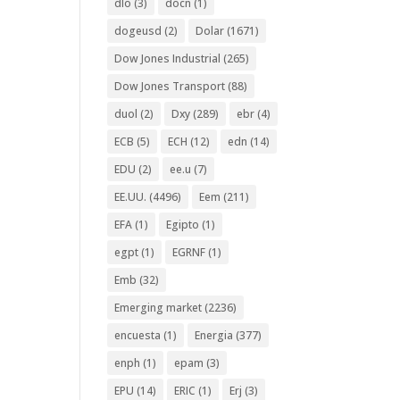
dlo
(3)
docn
(1)
dogeusd
(2)
Dolar
(1671)
Dow Jones Industrial
(265)
Dow Jones Transport
(88)
duol
(2)
Dxy
(289)
ebr
(4)
ECB
(5)
ECH
(12)
edn
(14)
EDU
(2)
ee.u
(7)
EE.UU.
(4496)
Eem
(211)
EFA
(1)
Egipto
(1)
egpt
(1)
EGRNF
(1)
Emb
(32)
Emerging market
(2236)
encuesta
(1)
Energia
(377)
enph
(1)
epam
(3)
EPU
(14)
ERIC
(1)
Erj
(3)