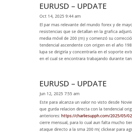
EURUSD – UPDATE
Oct 14, 2025 9:44 am
El par mas relevante del mundo forex y de mayo
resistencias que se detallan en la grafica adjun
media móvil de 200 (m) y comenzó su corrección
tendencial ascendente con origen en el año 1985
lupa se dirigiría y concentraría en el soporte ex
en el cual se encontrara trabajando durante ta
EURUSD – UPDATE
Jun 12, 2025 7:55 am
Este para alcanza un valor no visto desde Novi
que gurda relacion directa con la tendencial or
anteriores:
https://charliesupph.com/2025/05/0
cierre mensual, para lo cual aun falta mucho tiemp
ataque directo a la sma 200 m( clickear para ag