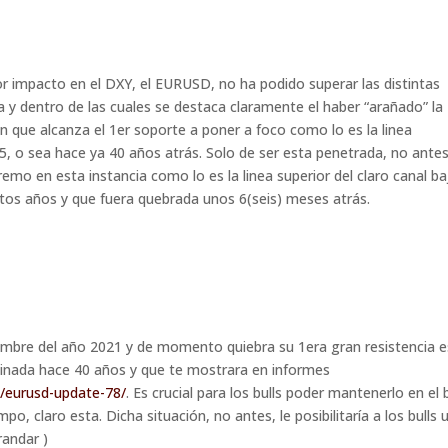
r impacto en el DXY, el EURUSD, no ha podido superar las distintas
ta y dentro de las cuales se destaca claramente el haber “arañado” la
 que alcanza el 1er soporte a poner a foco como lo es la linea
, o sea hace ya 40 años atrás. Solo de ser esta penetrada, no antes
tremo en esta instancia como lo es la linea superior del claro canal ba
ntos años y que fuera quebrada unos 6(seis) meses atrás.
embre del año 2021 y de momento quiebra su 1era gran resistencia 
iginada hace 40 años y que te mostrara en informes
2/eurusd-update-78/
. Es crucial para los bulls poder mantenerlo en el
o, claro esta. Dicha situación, no antes, le posibilitaría a los bulls 
randar )