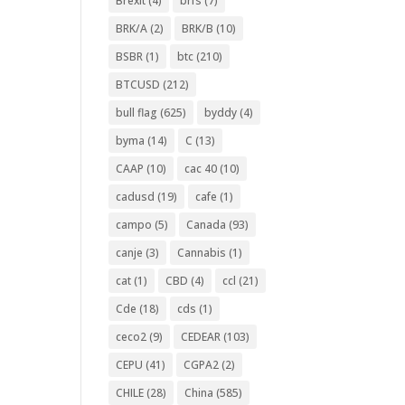
Brexit
(4)
brfs
(7)
BRK/A
(2)
BRK/B
(10)
BSBR
(1)
btc
(210)
BTCUSD
(212)
bull flag
(625)
byddy
(4)
byma
(14)
C
(13)
CAAP
(10)
cac 40
(10)
cadusd
(19)
cafe
(1)
campo
(5)
Canada
(93)
canje
(3)
Cannabis
(1)
cat
(1)
CBD
(4)
ccl
(21)
Cde
(18)
cds
(1)
ceco2
(9)
CEDEAR
(103)
CEPU
(41)
CGPA2
(2)
CHILE
(28)
China
(585)