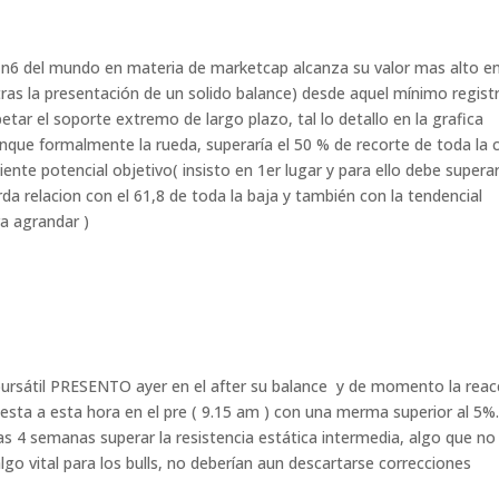
n6 del mundo en materia de marketcap alcanza su valor mas alto en
as la presentación de un solido balance) desde aquel mínimo regist
tar el soporte extremo de largo plazo, tal lo detallo en la grafica
nque formalmente la rueda, superaría el 50 % de recorte de toda la 
iente potencial objetivo( insisto en 1er lugar y para ello debe supera
a relacion con el 61,8 de toda la baja y también con la tendencial
ra agrandar )
bursátil PRESENTO ayer en el after su balance y de momento la reac
 esta a esta hora en el pre ( 9.15 am ) con una merma superior al 5%
as 4 semanas superar la resistencia estática intermedia, algo que no
go vital para los bulls, no deberían aun descartarse correcciones