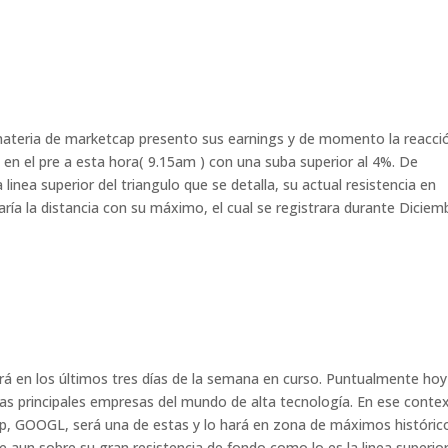
 materia de marketcap presento sus earnings y de momento la reacci
en el pre a esta hora( 9.15am ) con una suba superior al 4%. De
linea superior del triangulo que se detalla, su actual resistencia en
aría la distancia con su máximo, el cual se registrara durante Diciem
á en los últimos tres días de la semana en curso. Puntualmente hoy
 las principales empresas del mundo de alta tecnología. En ese conte
p, GOOGL, será una de estas y lo hará en zona de máximos histórico
te aun sobre su gran resistencia de fondo como lo es la linea superior