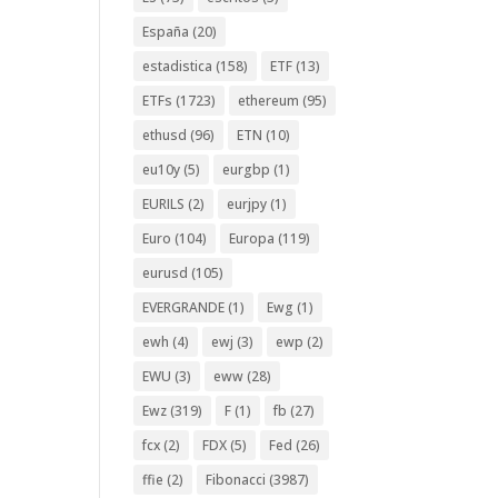
España
(20)
estadistica
(158)
ETF
(13)
ETFs
(1723)
ethereum
(95)
ethusd
(96)
ETN
(10)
eu10y
(5)
eurgbp
(1)
EURILS
(2)
eurjpy
(1)
Euro
(104)
Europa
(119)
eurusd
(105)
EVERGRANDE
(1)
Ewg
(1)
ewh
(4)
ewj
(3)
ewp
(2)
EWU
(3)
eww
(28)
Ewz
(319)
F
(1)
fb
(27)
fcx
(2)
FDX
(5)
Fed
(26)
ffie
(2)
Fibonacci
(3987)