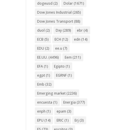
dogeusd
(2)
Dolar
(1671)
Dow Jones Industrial
(265)
Dow Jones Transport
(88)
duol
(2)
Dxy
(289)
ebr
(4)
ECB
(5)
ECH
(12)
edn
(14)
EDU
(2)
ee.u
(7)
EE.UU.
(4496)
Eem
(211)
EFA
(1)
Egipto
(1)
egpt
(1)
EGRNF
(1)
Emb
(32)
Emerging market
(2236)
encuesta
(1)
Energia
(377)
enph
(1)
epam
(3)
EPU
(14)
ERIC
(1)
Erj
(3)
ES
(73)
escritos
(3)