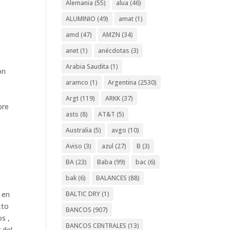
Alemania
(55)
alua
(46)
ALUMINIO
(49)
amat
(1)
amd
(47)
AMZN
(34)
anet
(1)
anécdotas
(3)
Arabia Saudita
(1)
ón
aramco
(1)
Argentina
(2530)
Argt
(119)
ARKK
(37)
bre
asts
(8)
AT&T
(5)
Australia
(5)
avgo
(10)
Aviso
(3)
azul
(27)
B
(3)
BA
(23)
Baba
(99)
bac
(6)
bak
(6)
BALANCES
(88)
BALTIC DRY
(1)
 en
xto
BANCOS
(907)
s ,
BANCOS CENTRALES
(13)
 del