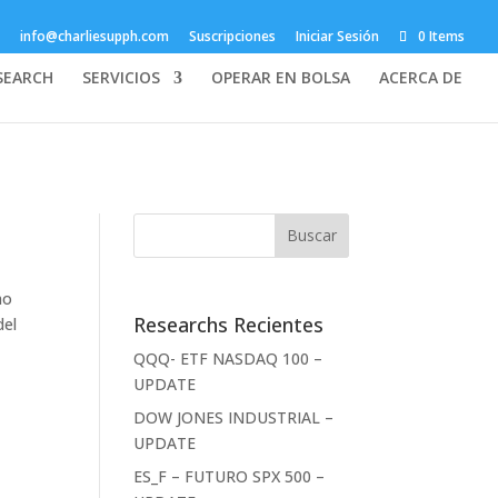
info@charliesupph.com
Suscripciones
Iniciar Sesión
0 Items
SEARCH
SERVICIOS
OPERAR EN BOLSA
ACERCA DE
mo
Researchs Recientes
del
QQQ- ETF NASDAQ 100 –
UPDATE
DOW JONES INDUSTRIAL –
UPDATE
ES_F – FUTURO SPX 500 –