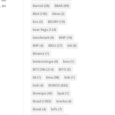
, en
Barrick
(38)
BBAR
(89)
Bbd
(105)
bbva
(2)
bcs
(3)
BDORY
(10)
bear flags
(124)
benchmark
(6)
BHIP
(18)
BHP
(4)
BIDU
(27)
bili
(6)
Binance
(1)
biotecnologia
(6)
biox
(1)
BITCOIN
(214)
BITO
(5)
bk
(1)
bma
(98)
bnb
(1)
bolt
(4)
BONOS
(842)
Bovespa
(43)
bpat
(1)
Brasil
(1055)
brecha
(4)
Brexit
(4)
brfs
(7)