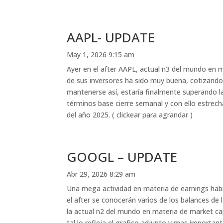
AAPL- UPDATE
May 1, 2026 9:15 am
Ayer en el after AAPL, actual n3 del mundo en
de sus inversores ha sido muy buena, cotizando 
mantenerse así, estaría finalmente superando la 
términos base cierre semanal y con ello estrech
del año 2025. ( clickear para agrandar )
GOOGL – UPDATE
Abr 29, 2026 8:29 am
Una mega actividad en materia de earnings habr
el after se conocerán varios de los balances de
la actual n2 del mundo en materia de market ca
tal lo refleja el grafico adjunto y mas importan