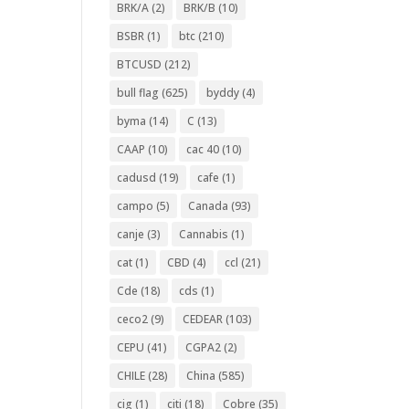
BRK/A
(2)
BRK/B
(10)
BSBR
(1)
btc
(210)
BTCUSD
(212)
bull flag
(625)
byddy
(4)
byma
(14)
C
(13)
CAAP
(10)
cac 40
(10)
cadusd
(19)
cafe
(1)
campo
(5)
Canada
(93)
canje
(3)
Cannabis
(1)
cat
(1)
CBD
(4)
ccl
(21)
Cde
(18)
cds
(1)
ceco2
(9)
CEDEAR
(103)
CEPU
(41)
CGPA2
(2)
CHILE
(28)
China
(585)
cig
(1)
citi
(18)
Cobre
(35)