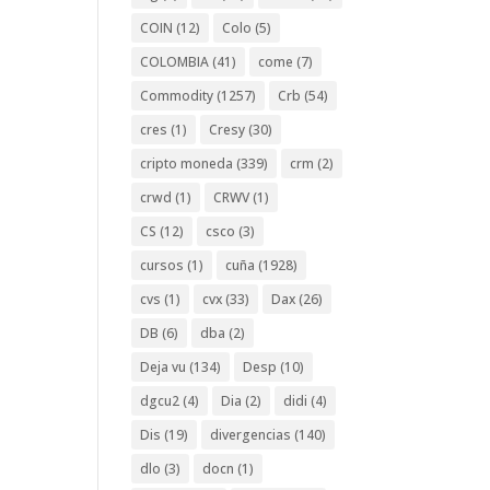
COIN
(12)
Colo
(5)
COLOMBIA
(41)
come
(7)
Commodity
(1257)
Crb
(54)
cres
(1)
Cresy
(30)
cripto moneda
(339)
crm
(2)
crwd
(1)
CRWV
(1)
CS
(12)
csco
(3)
cursos
(1)
cuña
(1928)
cvs
(1)
cvx
(33)
Dax
(26)
DB
(6)
dba
(2)
Deja vu
(134)
Desp
(10)
dgcu2
(4)
Dia
(2)
didi
(4)
Dis
(19)
divergencias
(140)
dlo
(3)
docn
(1)