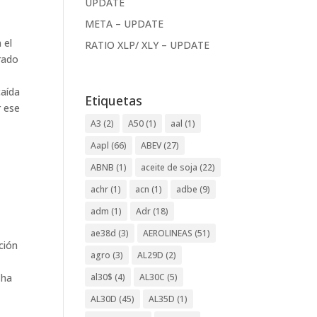
UPDATE
META – UPDATE
 el
RATIO XLP/ XLY – UPDATE
rado
caída
Etiquetas
r ese
A3
(2)
A50
(1)
aal
(1)
Aapl
(66)
ABEV
(27)
ABNB
(1)
aceite de soja
(22)
achr
(1)
acn
(1)
adbe
(9)
adm
(1)
Adr
(18)
ae38d
(3)
AEROLINEAS
(51)
ción
agro
(3)
AL29D
(2)
.
al30$
(4)
AL30C
(5)
 ha
AL30D
(45)
AL35D
(1)