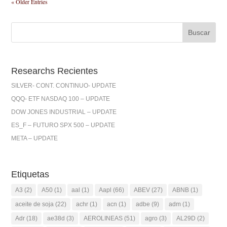
« Older Entries
Researchs Recientes
SILVER- CONT. CONTINUO- UPDATE
QQQ- ETF NASDAQ 100 – UPDATE
DOW JONES INDUSTRIAL – UPDATE
ES_F – FUTURO SPX 500 – UPDATE
META – UPDATE
Etiquetas
A3
(2)
A50
(1)
aal
(1)
Aapl
(66)
ABEV
(27)
ABNB
(1)
aceite de soja
(22)
achr
(1)
acn
(1)
adbe
(9)
adm
(1)
Adr
(18)
ae38d
(3)
AEROLINEAS
(51)
agro
(3)
AL29D
(2)