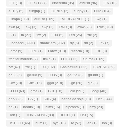
ETF
(13)
ETFs
(1727)
ethereum
(95)
ethusd
(96)
ETN
(10)
eu10y
(5)
eurgbp
(1)
EURILS
(2)
eurjpy
(1)
Euro
(104)
Europa
(119)
eurusd
(105)
EVERGRANDE
(1)
Ewg
(1)
ewh
(4)
ewj
(3)
ewp
(2)
EWU
(3)
eww
(28)
Ewz
(319)
F
(1)
fb
(27)
fcx
(2)
FDX
(5)
Fed
(26)
ffie
(2)
Fibonacci
(3991)
financiero
(932)
fly
(5)
fm
(2)
Fnv
(7)
Fomc
(9)
FORD
(1)
Forex
(913)
francia
(10)
FRC
(3)
frontier markets
(2)
ftmib
(1)
FUTU
(12)
futuros
(1165)
fvx
(47)
fxe
(1)
FXI
(102)
Gas natural
(123)
GBPUSD
(39)
gd30
(6)
gd30d
(9)
GD35
(3)
gd35d
(8)
gd38d
(1)
Gdx
(70)
Gdxj
(15)
ggal
(218)
Ggb
(26)
gld
(3)
GLOB
(63)
gme
(1)
GOL
(18)
Gold
(551)
Googl
(40)
gprk
(23)
GS
(1)
GXG
(4)
harina de soja
(18)
Hch
(844)
hd
(1)
health
(19)
hims
(16)
hipoteca
(1)
hmy
(23)
Hon
(1)
HONG KONG
(83)
HOOD
(1)
HSI
(15)
HSTECH
(46)
hum
(1)
hyg
(18)
IA
(57)
iab
(1)
ibb
(3)