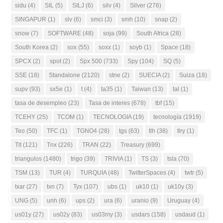
sidu
(4)
SIL
(5)
SILJ
(6)
silv
(4)
Silver
(276)
SINGAPUR
(1)
slv
(6)
smci
(3)
smh
(10)
snap
(2)
snow
(7)
SOFTWARE
(48)
soja
(99)
South Africa
(28)
South Korea
(2)
sox
(55)
soxx
(1)
soyb
(1)
Space
(18)
SPCX
(2)
spot
(2)
Spx 500
(733)
Spy
(104)
SQ
(5)
SSE
(18)
Standalone
(2120)
stne
(2)
SUECIA
(2)
Suiza
(18)
supv
(93)
sx5e
(1)
t
(4)
ta35
(1)
Taiwan
(13)
tal
(1)
tasa de desempleo
(23)
Tasa de interes
(678)
tbf
(15)
TCEHY
(25)
TCOM
(1)
TECNOLOGIA
(19)
tecnología
(1919)
Teo
(50)
TFC
(1)
TGNO4
(28)
tgs
(63)
tlh
(38)
tlry
(1)
Tlt
(121)
Tnx
(226)
TRAN
(22)
Treasury
(699)
triangulos
(1480)
trigo
(39)
TRIVIA
(1)
TS
(3)
tsla
(70)
TSM
(13)
TUR
(4)
TURQUIA
(48)
TwitterSpaces
(4)
twtr
(5)
txar
(27)
txn
(7)
Tyx
(107)
ubs
(1)
uk10
(1)
uk10y
(3)
UNG
(5)
unh
(6)
ups
(2)
ura
(6)
uranio
(9)
Uruguay
(4)
us01y
(27)
us02y
(83)
us03my
(3)
usdars
(158)
usdaud
(1)