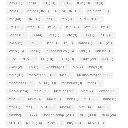
ibex
(12)
ibit
(4)
IEF
(13)
IEI
(17)
IGV
(13)
ilf
(3)
India
(5)
Indices
(3611)
INFLACION
(113)
Inglaterra
(60)
intc
(60)
IONQ
(1)
ipc
(2)
iren
(1)
IRON ORE
(55)
IRS
(38)
Israel
(10)
Italia
(3)
Itub
(48)
iwm
(3)
iyt
(1)
Japon
(92)
JD
(44)
Jets
(1)
JMIA
(9)
JNK
(1)
jp10y
(6)
jp40y
(3)
JPM
(50)
klac
(1)
ko
(6)
korea
(1)
KRE
(21)
kweb
(16)
Lac
(2)
latinoamerica
(15)
lcid
(1)
linkusd
(1)
LIRA TURCA
(26)
LIT
(10)
LITIO
(10)
LOMA
(22)
lqd
(11)
lukoy
(2)
Luv
(2)
luxemburgo
(2)
MA
(2)
mags
(9)
maiz
(37)
market cap
(110)
mcd
(5)
Medias moviles
(996)
megafono
(219)
MELI
(109)
memorias
(3)
mep
(21)
Merval
(594)
meta
(30)
Metales
(789)
metr
(2)
Mexico
(69)
mirg
(23)
mmm
(4)
Moex
(1)
moh
(1)
MORI
(2)
mrna
(3)
mrvl
(1)
ms
(1)
MSCI
(5)
msft
(42)
mstr
(14)
MU
(3)
Nasdaq 100
(422)
Nasdaq comp.
(201)
NDX
(388)
Nem
(24)
NET
(1)
NFLX
(14)
nickel
(6)
nifty50
(1)
nikkei
(11)