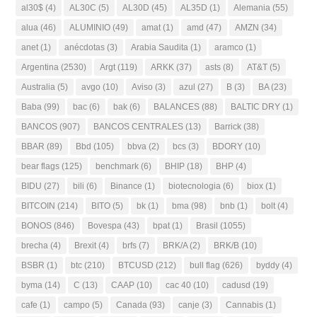
al30$
(4)
AL30C
(5)
AL30D
(45)
AL35D
(1)
Alemania
(55)
alua
(46)
ALUMINIO
(49)
amat
(1)
amd
(47)
AMZN
(34)
anet
(1)
anécdotas
(3)
Arabia Saudita
(1)
aramco
(1)
Argentina
(2530)
Argt
(119)
ARKK
(37)
asts
(8)
AT&T
(5)
Australia
(5)
avgo
(10)
Aviso
(3)
azul
(27)
B
(3)
BA
(23)
Baba
(99)
bac
(6)
bak
(6)
BALANCES
(88)
BALTIC DRY
(1)
BANCOS
(907)
BANCOS CENTRALES
(13)
Barrick
(38)
BBAR
(89)
Bbd
(105)
bbva
(2)
bcs
(3)
BDORY
(10)
bear flags
(125)
benchmark
(6)
BHIP
(18)
BHP
(4)
BIDU
(27)
bili
(6)
Binance
(1)
biotecnologia
(6)
biox
(1)
BITCOIN
(214)
BITO
(5)
bk
(1)
bma
(98)
bnb
(1)
bolt
(4)
BONOS
(846)
Bovespa
(43)
bpat
(1)
Brasil
(1055)
brecha
(4)
Brexit
(4)
brfs
(7)
BRK/A
(2)
BRK/B
(10)
BSBR
(1)
btc
(210)
BTCUSD
(212)
bull flag
(626)
byddy
(4)
byma
(14)
C
(13)
CAAP
(10)
cac 40
(10)
cadusd
(19)
cafe
(1)
campo
(5)
Canada
(93)
canje
(3)
Cannabis
(1)