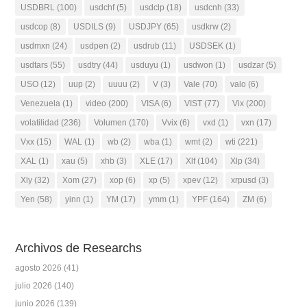
USDBRL
(100)
usdchf
(5)
usdclp
(18)
usdcnh
(33)
usdcop
(8)
USDILS
(9)
USDJPY
(65)
usdkrw
(2)
usdmxn
(24)
usdpen
(2)
usdrub
(11)
USDSEK
(1)
usdtars
(55)
usdtry
(44)
usduyu
(1)
usdwon
(1)
usdzar
(5)
USO
(12)
uup
(2)
uuuu
(2)
V
(3)
Vale
(70)
valo
(6)
Venezuela
(1)
video
(200)
VISA
(6)
VIST
(77)
Vix
(200)
volatilidad
(236)
Volumen
(170)
Vvix
(6)
vxd
(1)
vxn
(17)
Vxx
(15)
WAL
(1)
wb
(2)
wba
(1)
wmt
(2)
wti
(221)
XAL
(1)
xau
(5)
xhb
(3)
XLE
(17)
Xlf
(104)
Xlp
(34)
Xly
(32)
Xom
(27)
xop
(6)
xp
(5)
xpev
(12)
xrpusd
(3)
Yen
(58)
yinn
(1)
YM
(17)
ymm
(1)
YPF
(164)
ZM
(6)
Archivos de Researchs
agosto 2026
(41)
julio 2026
(140)
junio 2026
(139)