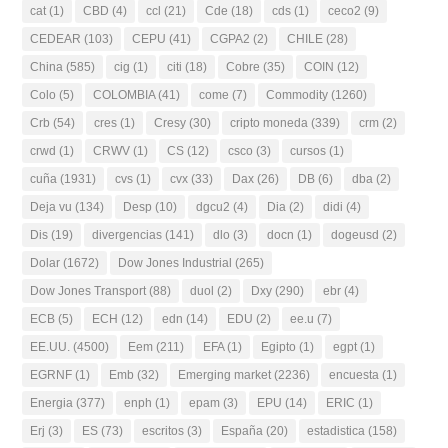
cat
(1)
CBD
(4)
ccl
(21)
Cde
(18)
cds
(1)
ceco2
(9)
CEDEAR
(103)
CEPU
(41)
CGPA2
(2)
CHILE
(28)
China
(585)
cig
(1)
citi
(18)
Cobre
(35)
COIN
(12)
Colo
(5)
COLOMBIA
(41)
come
(7)
Commodity
(1260)
Crb
(54)
cres
(1)
Cresy
(30)
cripto moneda
(339)
crm
(2)
crwd
(1)
CRWV
(1)
CS
(12)
csco
(3)
cursos
(1)
cuña
(1931)
cvs
(1)
cvx
(33)
Dax
(26)
DB
(6)
dba
(2)
Deja vu
(134)
Desp
(10)
dgcu2
(4)
Dia
(2)
didi
(4)
Dis
(19)
divergencias
(141)
dlo
(3)
docn
(1)
dogeusd
(2)
Dolar
(1672)
Dow Jones Industrial
(265)
Dow Jones Transport
(88)
duol
(2)
Dxy
(290)
ebr
(4)
ECB
(5)
ECH
(12)
edn
(14)
EDU
(2)
ee.u
(7)
EE.UU.
(4500)
Eem
(211)
EFA
(1)
Egipto
(1)
egpt
(1)
EGRNF
(1)
Emb
(32)
Emerging market
(2236)
encuesta
(1)
Energia
(377)
enph
(1)
epam
(3)
EPU
(14)
ERIC
(1)
Erj
(3)
ES
(73)
escritos
(3)
España
(20)
estadistica
(158)