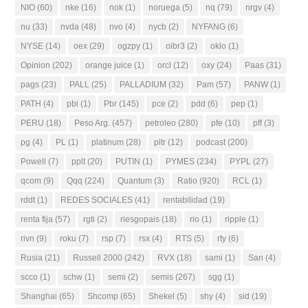
NIO
(60)
nke
(16)
nok
(1)
noruega
(5)
nq
(79)
nrgv
(4)
nu
(33)
nvda
(48)
nvo
(4)
nycb
(2)
NYFANG
(6)
NYSE
(14)
oex
(29)
ogzpy
(1)
oibr3
(2)
oklo
(1)
Opinion
(202)
orange juice
(1)
orcl
(12)
oxy
(24)
Paas
(31)
pags
(23)
PALL
(25)
PALLADIUM
(32)
Pam
(57)
PANW
(1)
PATH
(4)
pbi
(1)
Pbr
(145)
pce
(2)
pdd
(6)
pep
(1)
PERU
(18)
Peso Arg.
(457)
petroleo
(280)
pfe
(10)
pff
(3)
pg
(4)
PL
(1)
platinum
(28)
pltr
(12)
podcast
(200)
Powell
(7)
pplt
(20)
PUTIN
(1)
PYMES
(234)
PYPL
(27)
qcom
(9)
Qqq
(224)
Quantum
(3)
Ratio
(920)
RCL
(1)
rddt
(1)
REDES SOCIALES
(41)
rentabilidad
(19)
renta fija
(57)
rgti
(2)
riesgopais
(18)
rio
(1)
ripple
(1)
rivn
(9)
roku
(7)
rsp
(7)
rsx
(4)
RTS
(5)
rty
(6)
Rusia
(21)
Russell 2000
(242)
RVX
(18)
sami
(1)
San
(4)
scco
(1)
schw
(1)
semi
(2)
semis
(267)
sgg
(1)
Shanghai
(65)
Shcomp
(65)
Shekel
(5)
shy
(4)
sid
(19)