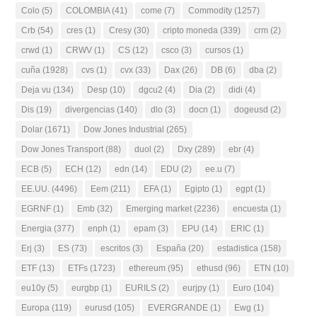
Colo
(5)
COLOMBIA
(41)
come
(7)
Commodity
(1257)
Crb
(54)
cres
(1)
Cresy
(30)
cripto moneda
(339)
crm
(2)
crwd
(1)
CRWV
(1)
CS
(12)
csco
(3)
cursos
(1)
cuña
(1928)
cvs
(1)
cvx
(33)
Dax
(26)
DB
(6)
dba
(2)
Deja vu
(134)
Desp
(10)
dgcu2
(4)
Dia
(2)
didi
(4)
Dis
(19)
divergencias
(140)
dlo
(3)
docn
(1)
dogeusd
(2)
Dolar
(1671)
Dow Jones Industrial
(265)
Dow Jones Transport
(88)
duol
(2)
Dxy
(289)
ebr
(4)
ECB
(5)
ECH
(12)
edn
(14)
EDU
(2)
ee.u
(7)
EE.UU.
(4496)
Eem
(211)
EFA
(1)
Egipto
(1)
egpt
(1)
EGRNF
(1)
Emb
(32)
Emerging market
(2236)
encuesta
(1)
Energia
(377)
enph
(1)
epam
(3)
EPU
(14)
ERIC
(1)
Erj
(3)
ES
(73)
escritos
(3)
España
(20)
estadistica
(158)
ETF
(13)
ETFs
(1723)
ethereum
(95)
ethusd
(96)
ETN
(10)
eu10y
(5)
eurgbp
(1)
EURILS
(2)
eurjpy
(1)
Euro
(104)
Europa
(119)
eurusd
(105)
EVERGRANDE
(1)
Ewg
(1)