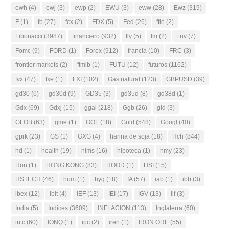
ewh
(4)
ewj
(3)
ewp
(2)
EWU
(3)
eww
(28)
Ewz
(319)
F
(1)
fb
(27)
fcx
(2)
FDX
(5)
Fed
(26)
ffie
(2)
Fibonacci
(3987)
financiero
(932)
fly
(5)
fm
(2)
Fnv
(7)
Fomc
(9)
FORD
(1)
Forex
(912)
francia
(10)
FRC
(3)
frontier markets
(2)
ftmib
(1)
FUTU
(12)
futuros
(1162)
fvx
(47)
fxe
(1)
FXI
(102)
Gas natural
(123)
GBPUSD
(39)
gd30
(6)
gd30d
(9)
GD35
(3)
gd35d
(8)
gd38d
(1)
Gdx
(69)
Gdxj
(15)
ggal
(218)
Ggb
(26)
gld
(3)
GLOB
(63)
gme
(1)
GOL
(18)
Gold
(548)
Googl
(40)
gprk
(23)
GS
(1)
GXG
(4)
harina de soja
(18)
Hch
(844)
hd
(1)
health
(19)
hims
(16)
hipoteca
(1)
hmy
(23)
Hon
(1)
HONG KONG
(83)
HOOD
(1)
HSI
(15)
HSTECH
(46)
hum
(1)
hyg
(18)
IA
(57)
iab
(1)
ibb
(3)
ibex
(12)
ibit
(4)
IEF
(13)
IEI
(17)
IGV
(13)
ilf
(3)
India
(5)
Indices
(3609)
INFLACION
(113)
Inglaterra
(60)
intc
(60)
IONQ
(1)
ipc
(2)
iren
(1)
IRON ORE
(55)