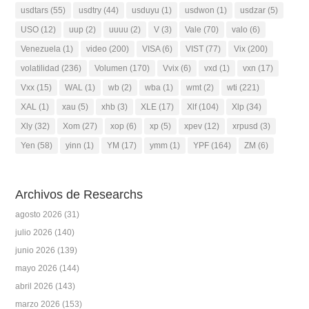
usdtars
(55)
usdtry
(44)
usduyu
(1)
usdwon
(1)
usdzar
(5)
USO
(12)
uup
(2)
uuuu
(2)
V
(3)
Vale
(70)
valo
(6)
Venezuela
(1)
video
(200)
VISA
(6)
VIST
(77)
Vix
(200)
volatilidad
(236)
Volumen
(170)
Vvix
(6)
vxd
(1)
vxn
(17)
Vxx
(15)
WAL
(1)
wb
(2)
wba
(1)
wmt
(2)
wti
(221)
XAL
(1)
xau
(5)
xhb
(3)
XLE
(17)
Xlf
(104)
Xlp
(34)
Xly
(32)
Xom
(27)
xop
(6)
xp
(5)
xpev
(12)
xrpusd
(3)
Yen
(58)
yinn
(1)
YM
(17)
ymm
(1)
YPF
(164)
ZM
(6)
Archivos de Researchs
agosto 2026
(31)
julio 2026
(140)
junio 2026
(139)
mayo 2026
(144)
abril 2026
(143)
marzo 2026
(153)