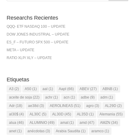
Researchs Recientes
QQQ- ETF NASDAQ 100 – UPDATE
DOW JONES INDUSTRIAL – UPDATE
ES_F – FUTURO SPX 500 – UPDATE
META – UPDATE
RATIO XLP/ XLY – UPDATE
Etiquetas
A3
(2)
A50
(1)
aal
(1)
Aapl
(66)
ABEV
(27)
ABNB
(1)
aceite de soja
(22)
achr
(1)
acn
(1)
adbe
(9)
adm
(1)
Adr
(18)
ae38d
(3)
AEROLINEAS
(51)
agro
(3)
AL29D
(2)
al30$
(4)
AL30C
(5)
AL30D
(45)
AL35D
(1)
Alemania
(55)
alua
(46)
ALUMINIO
(49)
amat
(1)
amd
(47)
AMZN
(34)
anet
(1)
anécdotas
(3)
Arabia Saudita
(1)
aramco
(1)