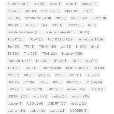
South Korea
(2)
sox
(55)
soxx
(1)
soyb
(1)
Space
(18)
SPCX
(2)
spot
(2)
Spx 500
(733)
Spy
(104)
SQ
(5)
SSE
(18)
Standalone
(2120)
stne
(2)
SUECIA
(2)
Suiza
(18)
supv
(93)
sx5e
(1)
t
(4)
ta35
(1)
Taiwan
(13)
tal
(1)
tasa de desempleo
(23)
Tasa de interes
(676)
tbf
(15)
TCEHY
(25)
TCOM
(1)
TECNOLOGIA
(19)
tecnología
(1919)
Teo
(50)
TFC
(1)
TGNO4
(28)
tgs
(63)
tlh
(37)
tlry
(1)
Tlt
(120)
Tnx
(226)
TRAN
(22)
Treasury
(695)
triangulos
(1478)
trigo
(39)
TRIVIA
(1)
TS
(3)
tsla
(70)
TSM
(13)
TUR
(4)
TURQUIA
(48)
TwitterSpaces
(4)
twtr
(5)
txar
(27)
txn
(7)
Tyx
(106)
ubs
(1)
uk10
(1)
uk10y
(3)
UNG
(5)
unh
(6)
ups
(2)
ura
(6)
uranio
(9)
Uruguay
(4)
us01y
(26)
us02y
(83)
us03my
(3)
usdars
(158)
usdaud
(1)
USDBRL
(100)
usdchf
(5)
usdclp
(18)
usdcnh
(33)
usdcop
(8)
USDILS
(9)
USDJPY
(65)
usdkrw
(2)
usdmxn
(24)
usdpen
(2)
usdrub
(11)
USDSEK
(1)