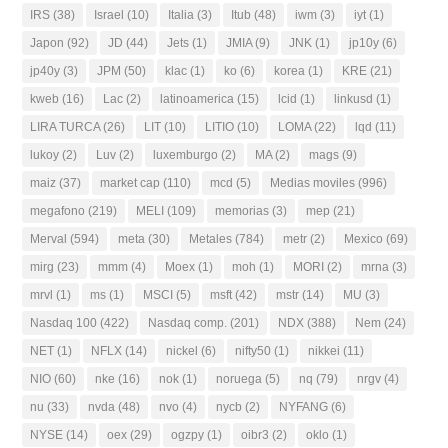
IRS
(38)
Israel
(10)
Italia
(3)
Itub
(48)
iwm
(3)
iyt
(1)
Japon
(92)
JD
(44)
Jets
(1)
JMIA
(9)
JNK
(1)
jp10y
(6)
jp40y
(3)
JPM
(50)
klac
(1)
ko
(6)
korea
(1)
KRE
(21)
kweb
(16)
Lac
(2)
latinoamerica
(15)
lcid
(1)
linkusd
(1)
LIRA TURCA
(26)
LIT
(10)
LITIO
(10)
LOMA
(22)
lqd
(11)
lukoy
(2)
Luv
(2)
luxemburgo
(2)
MA
(2)
mags
(9)
maiz
(37)
market cap
(110)
mcd
(5)
Medias moviles
(996)
megafono
(219)
MELI
(109)
memorias
(3)
mep
(21)
Merval
(594)
meta
(30)
Metales
(784)
metr
(2)
Mexico
(69)
mirg
(23)
mmm
(4)
Moex
(1)
moh
(1)
MORI
(2)
mrna
(3)
mrvl
(1)
ms
(1)
MSCI
(5)
msft
(42)
mstr
(14)
MU
(3)
Nasdaq 100
(422)
Nasdaq comp.
(201)
NDX
(388)
Nem
(24)
NET
(1)
NFLX
(14)
nickel
(6)
nifty50
(1)
nikkei
(11)
NIO
(60)
nke
(16)
nok
(1)
noruega
(5)
nq
(79)
nrgv
(4)
nu
(33)
nvda
(48)
nvo
(4)
nycb
(2)
NYFANG
(6)
NYSE
(14)
oex
(29)
ogzpy
(1)
oibr3
(2)
oklo
(1)