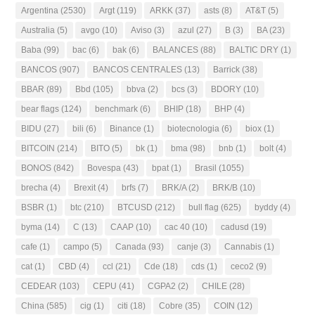
Argentina
(2530)
Argt
(119)
ARKK
(37)
asts
(8)
AT&T
(5)
Australia
(5)
avgo
(10)
Aviso
(3)
azul
(27)
B
(3)
BA
(23)
Baba
(99)
bac
(6)
bak
(6)
BALANCES
(88)
BALTIC DRY
(1)
BANCOS
(907)
BANCOS CENTRALES
(13)
Barrick
(38)
BBAR
(89)
Bbd
(105)
bbva
(2)
bcs
(3)
BDORY
(10)
bear flags
(124)
benchmark
(6)
BHIP
(18)
BHP
(4)
BIDU
(27)
bili
(6)
Binance
(1)
biotecnologia
(6)
biox
(1)
BITCOIN
(214)
BITO
(5)
bk
(1)
bma
(98)
bnb
(1)
bolt
(4)
BONOS
(842)
Bovespa
(43)
bpat
(1)
Brasil
(1055)
brecha
(4)
Brexit
(4)
brfs
(7)
BRK/A
(2)
BRK/B
(10)
BSBR
(1)
btc
(210)
BTCUSD
(212)
bull flag
(625)
byddy
(4)
byma
(14)
C
(13)
CAAP
(10)
cac 40
(10)
cadusd
(19)
cafe
(1)
campo
(5)
Canada
(93)
canje
(3)
Cannabis
(1)
cat
(1)
CBD
(4)
ccl
(21)
Cde
(18)
cds
(1)
ceco2
(9)
CEDEAR
(103)
CEPU
(41)
CGPA2
(2)
CHILE
(28)
China
(585)
cig
(1)
citi
(18)
Cobre
(35)
COIN
(12)