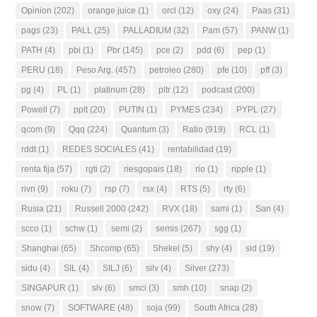
Opinion
(202)
orange juice
(1)
orcl
(12)
oxy
(24)
Paas
(31)
pags
(23)
PALL
(25)
PALLADIUM
(32)
Pam
(57)
PANW
(1)
PATH
(4)
pbi
(1)
Pbr
(145)
pce
(2)
pdd
(6)
pep
(1)
PERU
(18)
Peso Arg.
(457)
petroleo
(280)
pfe
(10)
pff
(3)
pg
(4)
PL
(1)
platinum
(28)
pltr
(12)
podcast
(200)
Powell
(7)
pplt
(20)
PUTIN
(1)
PYMES
(234)
PYPL
(27)
qcom
(9)
Qqq
(224)
Quantum
(3)
Ratio
(919)
RCL
(1)
rddt
(1)
REDES SOCIALES
(41)
rentabilidad
(19)
renta fija
(57)
rgti
(2)
riesgopais
(18)
rio
(1)
ripple
(1)
rivn
(9)
roku
(7)
rsp
(7)
rsx
(4)
RTS
(5)
rty
(6)
Rusia
(21)
Russell 2000
(242)
RVX
(18)
sami
(1)
San
(4)
scco
(1)
schw
(1)
semi
(2)
semis
(267)
sgg
(1)
Shanghai
(65)
Shcomp
(65)
Shekel
(5)
shy
(4)
sid
(19)
sidu
(4)
SIL
(4)
SILJ
(6)
silv
(4)
Silver
(273)
SINGAPUR
(1)
slv
(6)
smci
(3)
smh
(10)
snap
(2)
snow
(7)
SOFTWARE
(48)
soja
(99)
South Africa
(28)