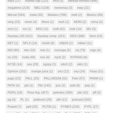
maiz
(37)
market cap
(110)
mcd
(5)
Medias moviles
(996)
megafono
(219)
MELI
(109)
memorias
(3)
mep
(21)
Merval
(594)
meta
(30)
Metales
(789)
metr
(2)
Mexico
(69)
mirg
(23)
mmm
(4)
Moex
(1)
moh
(1)
MORI
(2)
mrna
(3)
mrvl
(1)
ms
(1)
MSCI
(5)
msft
(42)
mstr
(14)
MU
(3)
Nasdaq 100
(422)
Nasdaq comp.
(201)
NDX
(388)
Nem
(24)
NET
(1)
NFLX
(14)
nickel
(6)
nifty50
(1)
nikkei
(11)
NIO
(60)
nke
(16)
nok
(1)
noruega
(5)
nq
(79)
nrgv
(4)
nu
(33)
nvda
(48)
nvo
(4)
nycb
(2)
NYFANG
(6)
NYSE
(14)
oex
(29)
ogzpy
(1)
oibr3
(2)
oklo
(1)
Opinion
(202)
orange juice
(1)
orcl
(12)
oxy
(24)
Paas
(31)
pags
(23)
PALL
(25)
PALLADIUM
(32)
Pam
(57)
PANW
(1)
PATH
(4)
pbi
(1)
Pbr
(145)
pce
(2)
pdd
(6)
pep
(1)
PERU
(18)
Peso Arg.
(457)
petroleo
(280)
pfe
(10)
pff
(3)
pg
(4)
PL
(1)
platinum
(28)
pltr
(12)
podcast
(200)
Powell
(7)
pplt
(20)
PUTIN
(1)
PYMES
(234)
PYPL
(27)