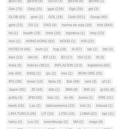
gd30
(6)
gd30d
(9)
GD35
(3)
gd35d
(8)
gd38d
(1)
Gdx
(70)
Gdxj
(15)
ggal
(218)
Ggb
(26)
gld
(3)
GLOB
(63)
gme
(1)
GOL
(18)
Gold
(551)
Googl
(40)
gprk
(23)
GS
(1)
GXG
(4)
harina de soja
(18)
Hch
(844)
hd
(1)
health
(19)
hims
(16)
hipoteca
(1)
hmy
(23)
Hon
(1)
HONG KONG
(83)
HOOD
(1)
HSI
(15)
HSTECH
(46)
hum
(1)
hyg
(18)
IA
(57)
iab
(1)
ibb
(3)
ibex
(12)
ibit
(4)
IEF
(13)
IEI
(17)
IGV
(13)
ilf
(3)
India
(5)
Indices
(3611)
INFLACION
(113)
Inglaterra
(60)
intc
(60)
IONQ
(1)
ipc
(2)
iren
(1)
IRON ORE
(55)
IRS
(38)
Israel
(10)
Italia
(3)
Itub
(48)
iwm
(3)
iyt
(1)
Japon
(92)
JD
(44)
Jets
(1)
JMIA
(9)
JNK
(1)
jp10y
(6)
jp40y
(3)
JPM
(50)
klac
(1)
ko
(6)
korea
(1)
KRE
(21)
kweb
(16)
Lac
(2)
latinoamerica
(15)
lcid
(1)
linkusd
(1)
LIRA TURCA
(26)
LIT
(10)
LITIO
(10)
LOMA
(22)
lqd
(11)
lukoy
(2)
Luv
(2)
luxemburgo
(2)
MA
(2)
mags
(9)