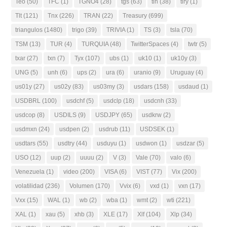
Teo
(50)
TFC
(1)
TGNO4
(28)
tgs
(63)
tlh
(38)
tlry
(1)
Tlt
(121)
Tnx
(226)
TRAN
(22)
Treasury
(699)
triangulos
(1480)
trigo
(39)
TRIVIA
(1)
TS
(3)
tsla
(70)
TSM
(13)
TUR
(4)
TURQUIA
(48)
TwitterSpaces
(4)
twtr
(5)
txar
(27)
txn
(7)
Tyx
(107)
ubs
(1)
uk10
(1)
uk10y
(3)
UNG
(5)
unh
(6)
ups
(2)
ura
(6)
uranio
(9)
Uruguay
(4)
us01y
(27)
us02y
(83)
us03my
(3)
usdars
(158)
usdaud
(1)
USDBRL
(100)
usdchf
(5)
usdclp
(18)
usdcnh
(33)
usdcop
(8)
USDILS
(9)
USDJPY
(65)
usdkrw
(2)
usdmxn
(24)
usdpen
(2)
usdrub
(11)
USDSEK
(1)
usdtars
(55)
usdtry
(44)
usduyu
(1)
usdwon
(1)
usdzar
(5)
USO
(12)
uup
(2)
uuuu
(2)
V
(3)
Vale
(70)
valo
(6)
Venezuela
(1)
video
(200)
VISA
(6)
VIST
(77)
Vix
(200)
volatilidad
(236)
Volumen
(170)
Vvix
(6)
vxd
(1)
vxn
(17)
Vxx
(15)
WAL
(1)
wb
(2)
wba
(1)
wmt
(2)
wti
(221)
XAL
(1)
xau
(5)
xhb
(3)
XLE
(17)
Xlf
(104)
Xlp
(34)