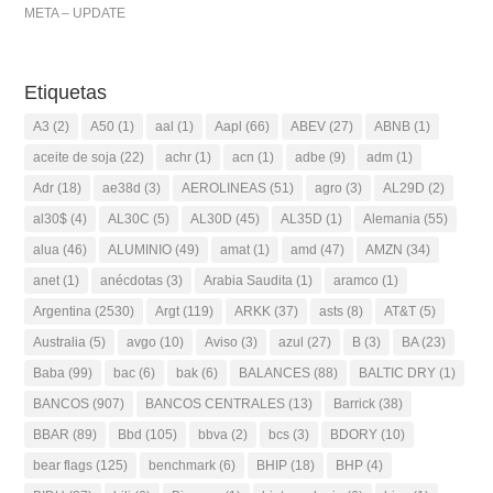
META – UPDATE
Etiquetas
A3
(2)
A50
(1)
aal
(1)
Aapl
(66)
ABEV
(27)
ABNB
(1)
aceite de soja
(22)
achr
(1)
acn
(1)
adbe
(9)
adm
(1)
Adr
(18)
ae38d
(3)
AEROLINEAS
(51)
agro
(3)
AL29D
(2)
al30$
(4)
AL30C
(5)
AL30D
(45)
AL35D
(1)
Alemania
(55)
alua
(46)
ALUMINIO
(49)
amat
(1)
amd
(47)
AMZN
(34)
anet
(1)
anécdotas
(3)
Arabia Saudita
(1)
aramco
(1)
Argentina
(2530)
Argt
(119)
ARKK
(37)
asts
(8)
AT&T
(5)
Australia
(5)
avgo
(10)
Aviso
(3)
azul
(27)
B
(3)
BA
(23)
Baba
(99)
bac
(6)
bak
(6)
BALANCES
(88)
BALTIC DRY
(1)
BANCOS
(907)
BANCOS CENTRALES
(13)
Barrick
(38)
BBAR
(89)
Bbd
(105)
bbva
(2)
bcs
(3)
BDORY
(10)
bear flags
(125)
benchmark
(6)
BHIP
(18)
BHP
(4)