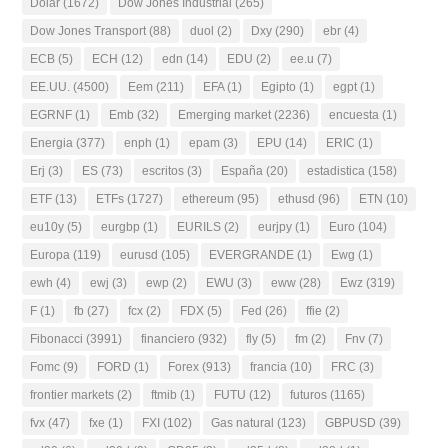
Dolar
(1672)
Dow Jones Industrial
(265)
Dow Jones Transport
(88)
duol
(2)
Dxy
(290)
ebr
(4)
ECB
(5)
ECH
(12)
edn
(14)
EDU
(2)
ee.u
(7)
EE.UU.
(4500)
Eem
(211)
EFA
(1)
Egipto
(1)
egpt
(1)
EGRNF
(1)
Emb
(32)
Emerging market
(2236)
encuesta
(1)
Energia
(377)
enph
(1)
epam
(3)
EPU
(14)
ERIC
(1)
Erj
(3)
ES
(73)
escritos
(3)
España
(20)
estadistica
(158)
ETF
(13)
ETFs
(1727)
ethereum
(95)
ethusd
(96)
ETN
(10)
eu10y
(5)
eurgbp
(1)
EURILS
(2)
eurjpy
(1)
Euro
(104)
Europa
(119)
eurusd
(105)
EVERGRANDE
(1)
Ewg
(1)
ewh
(4)
ewj
(3)
ewp
(2)
EWU
(3)
eww
(28)
Ewz
(319)
F
(1)
fb
(27)
fcx
(2)
FDX
(5)
Fed
(26)
ffie
(2)
Fibonacci
(3991)
financiero
(932)
fly
(5)
fm
(2)
Fnv
(7)
Fomc
(9)
FORD
(1)
Forex
(913)
francia
(10)
FRC
(3)
frontier markets
(2)
ftmib
(1)
FUTU
(12)
futuros
(1165)
fvx
(47)
fxe
(1)
FXI
(102)
Gas natural
(123)
GBPUSD
(39)