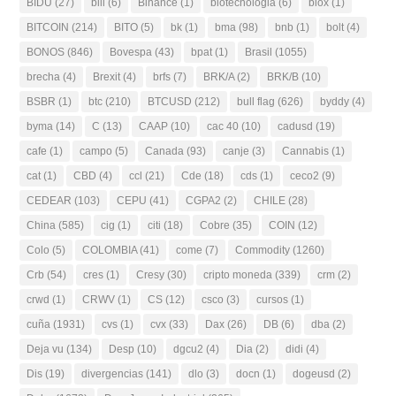
BIDU
(27)
bili
(6)
Binance
(1)
biotecnologia
(6)
biox
(1)
BITCOIN
(214)
BITO
(5)
bk
(1)
bma
(98)
bnb
(1)
bolt
(4)
BONOS
(846)
Bovespa
(43)
bpat
(1)
Brasil
(1055)
brecha
(4)
Brexit
(4)
brfs
(7)
BRK/A
(2)
BRK/B
(10)
BSBR
(1)
btc
(210)
BTCUSD
(212)
bull flag
(626)
byddy
(4)
byma
(14)
C
(13)
CAAP
(10)
cac 40
(10)
cadusd
(19)
cafe
(1)
campo
(5)
Canada
(93)
canje
(3)
Cannabis
(1)
cat
(1)
CBD
(4)
ccl
(21)
Cde
(18)
cds
(1)
ceco2
(9)
CEDEAR
(103)
CEPU
(41)
CGPA2
(2)
CHILE
(28)
China
(585)
cig
(1)
citi
(18)
Cobre
(35)
COIN
(12)
Colo
(5)
COLOMBIA
(41)
come
(7)
Commodity
(1260)
Crb
(54)
cres
(1)
Cresy
(30)
cripto moneda
(339)
crm
(2)
crwd
(1)
CRWV
(1)
CS
(12)
csco
(3)
cursos
(1)
cuña
(1931)
cvs
(1)
cvx
(33)
Dax
(26)
DB
(6)
dba
(2)
Deja vu
(134)
Desp
(10)
dgcu2
(4)
Dia
(2)
didi
(4)
Dis
(19)
divergencias
(141)
dlo
(3)
docn
(1)
dogeusd
(2)