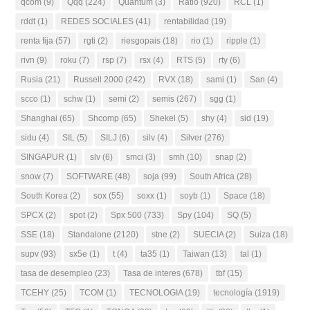
qcom
(9)
Qqq
(224)
Quantum
(3)
Ratio
(920)
RCL
(1)
rddt
(1)
REDES SOCIALES
(41)
rentabilidad
(19)
renta fija
(57)
rgti
(2)
riesgopais
(18)
rio
(1)
ripple
(1)
rivn
(9)
roku
(7)
rsp
(7)
rsx
(4)
RTS
(5)
rty
(6)
Rusia
(21)
Russell 2000
(242)
RVX
(18)
sami
(1)
San
(4)
scco
(1)
schw
(1)
semi
(2)
semis
(267)
sgg
(1)
Shanghai
(65)
Shcomp
(65)
Shekel
(5)
shy
(4)
sid
(19)
sidu
(4)
SIL
(5)
SILJ
(6)
silv
(4)
Silver
(276)
SINGAPUR
(1)
slv
(6)
smci
(3)
smh
(10)
snap
(2)
snow
(7)
SOFTWARE
(48)
soja
(99)
South Africa
(28)
South Korea
(2)
sox
(55)
soxx
(1)
soyb
(1)
Space
(18)
SPCX
(2)
spot
(2)
Spx 500
(733)
Spy
(104)
SQ
(5)
SSE
(18)
Standalone
(2120)
stne
(2)
SUECIA
(2)
Suiza
(18)
supv
(93)
sx5e
(1)
t
(4)
ta35
(1)
Taiwan
(13)
tal
(1)
tasa de desempleo
(23)
Tasa de interes
(678)
tbf
(15)
TCEHY
(25)
TCOM
(1)
TECNOLOGIA
(19)
tecnología
(1919)