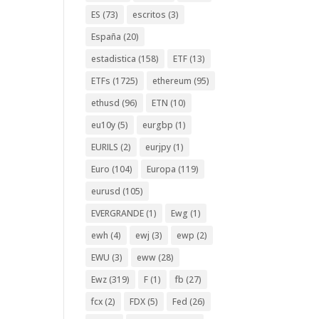
ES
(73)
escritos
(3)
España
(20)
estadistica
(158)
ETF
(13)
ETFs
(1725)
ethereum
(95)
ethusd
(96)
ETN
(10)
eu10y
(5)
eurgbp
(1)
EURILS
(2)
eurjpy
(1)
Euro
(104)
Europa
(119)
eurusd
(105)
EVERGRANDE
(1)
Ewg
(1)
ewh
(4)
ewj
(3)
ewp
(2)
EWU
(3)
eww
(28)
Ewz
(319)
F
(1)
fb
(27)
fcx
(2)
FDX
(5)
Fed
(26)