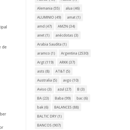
Alemania
(55)
alua
(46)
ALUMINIO
(49)
amat
(1)
amd
(47)
AMZN
(34)
ipal
anet
(1)
anécdotas
(3)
Arabia Saudita
(1)
e de
aramco
(1)
Argentina
(2530)
Argt
(119)
ARKK
(37)
asts
(8)
AT&T
(5)
Australia
(5)
avgo
(10)
Aviso
(3)
azul
(27)
B
(3)
BA
(23)
Baba
(99)
bac
(6)
bak
(6)
BALANCES
(88)
aber
BALTIC DRY
(1)
BANCOS
(907)
or