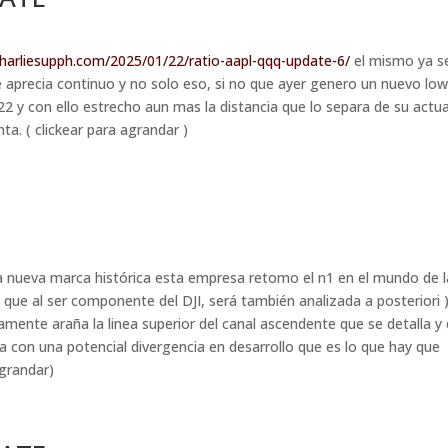
charliesupph.com/2025/01/22/ratio-aapl-qqq-update-6/
el mismo ya s
e aprecia continuo y no solo eso, si no que ayer genero un nuevo lo
2 y con ello estrecho aun mas la distancia que lo separa de su actua
ta. ( clickear para agrandar )
una nueva marca histórica esta empresa retomo el n1 en el mundo de 
e al ser componente del DJI, será también analizada a posteriori )
mente araña la linea superior del canal ascendente que se detalla y
ta con una potencial divergencia en desarrollo que es lo que hay que
agrandar)