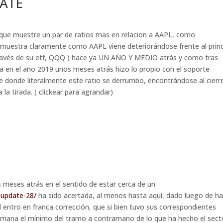
DATE
 ) que muestre un par de ratios mas en relacion a AAPL, como
demuestra claramente como AAPL viene deteriorándose frente al princ
 través de su etf, QQQ ) hace ya UN AÑO Y MEDIO atrás y como tras
da en el año 2019 unos meses atrás hizo lo propio con el soporte
sde donde literalmente este ratio se derrumbo, encontrándose al cierr
la tirada. ( clickear para agrandar)
 meses atrás en el sentido de estar cerca de un
-update-28/
ha sido acertada, al menos hasta aquí, dado luego de h
l entro en franca corrección, que si bien tuvo sus correspondientes
emana el mínimo del tramo a contramano de lo que ha hecho el sect