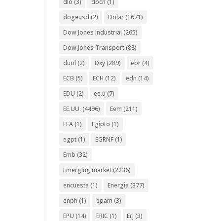
dlo
(3)
docn
(1)
dogeusd
(2)
Dolar
(1671)
Dow Jones Industrial
(265)
Dow Jones Transport
(88)
duol
(2)
Dxy
(289)
ebr
(4)
ECB
(5)
ECH
(12)
edn
(14)
EDU
(2)
ee.u
(7)
EE.UU.
(4496)
Eem
(211)
EFA
(1)
Egipto
(1)
egpt
(1)
EGRNF
(1)
Emb
(32)
Emerging market
(2236)
encuesta
(1)
Energia
(377)
enph
(1)
epam
(3)
EPU
(14)
ERIC
(1)
Erj
(3)