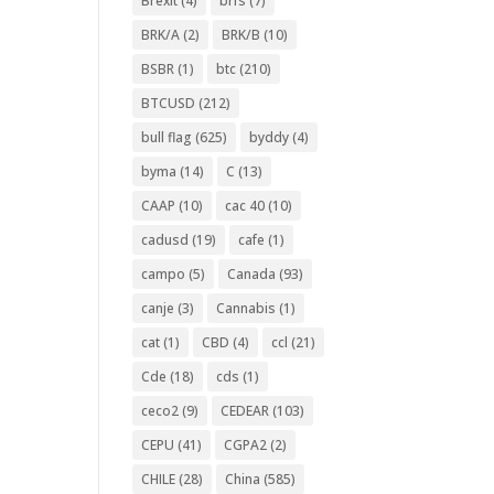
Brexit
(4)
brfs
(7)
BRK/A
(2)
BRK/B
(10)
BSBR
(1)
btc
(210)
BTCUSD
(212)
bull flag
(625)
byddy
(4)
byma
(14)
C
(13)
CAAP
(10)
cac 40
(10)
cadusd
(19)
cafe
(1)
campo
(5)
Canada
(93)
canje
(3)
Cannabis
(1)
cat
(1)
CBD
(4)
ccl
(21)
Cde
(18)
cds
(1)
ceco2
(9)
CEDEAR
(103)
CEPU
(41)
CGPA2
(2)
CHILE
(28)
China
(585)