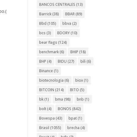
BANCOS CENTRALES
(13)
po.(
Barrick
(38)
BBAR
(89)
Bbd
(105)
bbva
(2)
bcs
(3)
BDORY
(10)
bear flags
(124)
benchmark
(6)
BHIP
(18)
BHP
(4)
BIDU
(27)
bili
(6)
Binance
(1)
biotecnologia
(6)
biox
(1)
BITCOIN
(214)
BITO
(5)
bk
(1)
bma
(98)
bnb
(1)
bolt
(4)
BONOS
(842)
Bovespa
(43)
bpat
(1)
Brasil
(1055)
brecha
(4)