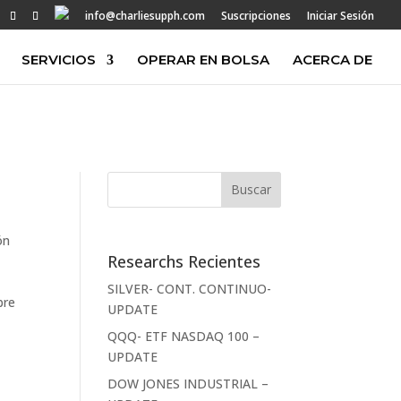
info@charliesupph.com
Suscripciones
Iniciar Sesión
SERVICIOS
OPERAR EN BOLSA
ACERCA DE
ón
Researchs Recientes
SILVER- CONT. CONTINUO-
bre
UPDATE
QQQ- ETF NASDAQ 100 –
UPDATE
DOW JONES INDUSTRIAL –