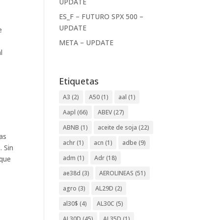
UPDATE
ES_F – FUTURO SPX 500 –
UPDATE
e
w
META – UPDATE
l
Etiquetas
A3
(2)
A50
(1)
aal
(1)
Aapl
(66)
ABEV
(27)
ABNB
(1)
aceite de soja
(22)
las
achr
(1)
acn
(1)
adbe
(9)
. Sin
adm
(1)
Adr
(18)
 que
ae38d
(3)
AEROLINEAS
(51)
agro
(3)
AL29D
(2)
al30$
(4)
AL30C
(5)
AL30D
(45)
AL35D
(1)