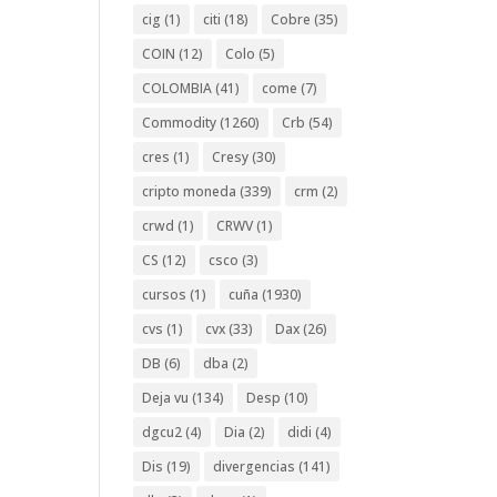
cig
(1)
citi
(18)
Cobre
(35)
COIN
(12)
Colo
(5)
COLOMBIA
(41)
come
(7)
Commodity
(1260)
Crb
(54)
cres
(1)
Cresy
(30)
cripto moneda
(339)
crm
(2)
crwd
(1)
CRWV
(1)
CS
(12)
csco
(3)
cursos
(1)
cuña
(1930)
cvs
(1)
cvx
(33)
Dax
(26)
DB
(6)
dba
(2)
Deja vu
(134)
Desp
(10)
dgcu2
(4)
Dia
(2)
didi
(4)
Dis
(19)
divergencias
(141)