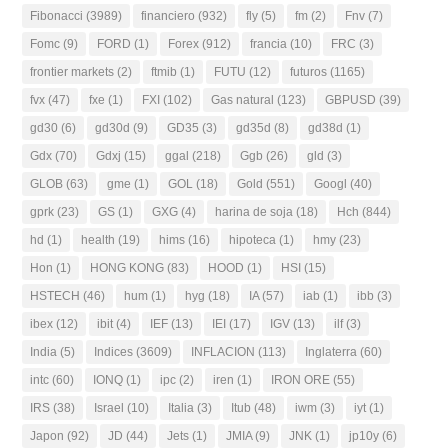
Fibonacci
(3989)
financiero
(932)
fly
(5)
fm
(2)
Fnv
(7)
Fomc
(9)
FORD
(1)
Forex
(912)
francia
(10)
FRC
(3)
frontier markets
(2)
ftmib
(1)
FUTU
(12)
futuros
(1165)
fvx
(47)
fxe
(1)
FXI
(102)
Gas natural
(123)
GBPUSD
(39)
gd30
(6)
gd30d
(9)
GD35
(3)
gd35d
(8)
gd38d
(1)
Gdx
(70)
Gdxj
(15)
ggal
(218)
Ggb
(26)
gld
(3)
GLOB
(63)
gme
(1)
GOL
(18)
Gold
(551)
Googl
(40)
gprk
(23)
GS
(1)
GXG
(4)
harina de soja
(18)
Hch
(844)
hd
(1)
health
(19)
hims
(16)
hipoteca
(1)
hmy
(23)
Hon
(1)
HONG KONG
(83)
HOOD
(1)
HSI
(15)
HSTECH
(46)
hum
(1)
hyg
(18)
IA
(57)
iab
(1)
ibb
(3)
ibex
(12)
ibit
(4)
IEF
(13)
IEI
(17)
IGV
(13)
ilf
(3)
India
(5)
Indices
(3609)
INFLACION
(113)
Inglaterra
(60)
intc
(60)
IONQ
(1)
ipc
(2)
iren
(1)
IRON ORE
(55)
IRS
(38)
Israel
(10)
Italia
(3)
Itub
(48)
iwm
(3)
iyt
(1)
Japon
(92)
JD
(44)
Jets
(1)
JMIA
(9)
JNK
(1)
jp10y
(6)