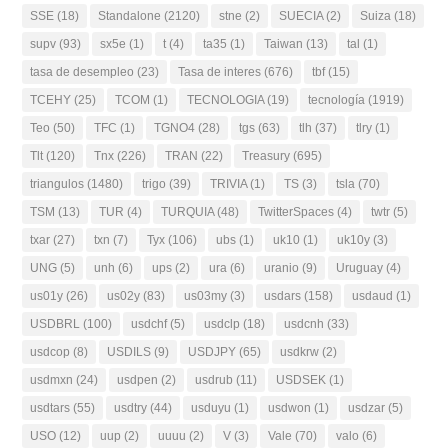
SSE
(18)
Standalone
(2120)
stne
(2)
SUECIA
(2)
Suiza
(18)
supv
(93)
sx5e
(1)
t
(4)
ta35
(1)
Taiwan
(13)
tal
(1)
tasa de desempleo
(23)
Tasa de interes
(676)
tbf
(15)
TCEHY
(25)
TCOM
(1)
TECNOLOGIA
(19)
tecnología
(1919)
Teo
(50)
TFC
(1)
TGNO4
(28)
tgs
(63)
tlh
(37)
tlry
(1)
Tlt
(120)
Tnx
(226)
TRAN
(22)
Treasury
(695)
triangulos
(1480)
trigo
(39)
TRIVIA
(1)
TS
(3)
tsla
(70)
TSM
(13)
TUR
(4)
TURQUIA
(48)
TwitterSpaces
(4)
twtr
(5)
txar
(27)
txn
(7)
Tyx
(106)
ubs
(1)
uk10
(1)
uk10y
(3)
UNG
(5)
unh
(6)
ups
(2)
ura
(6)
uranio
(9)
Uruguay
(4)
us01y
(26)
us02y
(83)
us03my
(3)
usdars
(158)
usdaud
(1)
USDBRL
(100)
usdchf
(5)
usdclp
(18)
usdcnh
(33)
usdcop
(8)
USDILS
(9)
USDJPY
(65)
usdkrw
(2)
usdmxn
(24)
usdpen
(2)
usdrub
(11)
USDSEK
(1)
usdtars
(55)
usdtry
(44)
usduyu
(1)
usdwon
(1)
usdzar
(5)
USO
(12)
uup
(2)
uuuu
(2)
V
(3)
Vale
(70)
valo
(6)