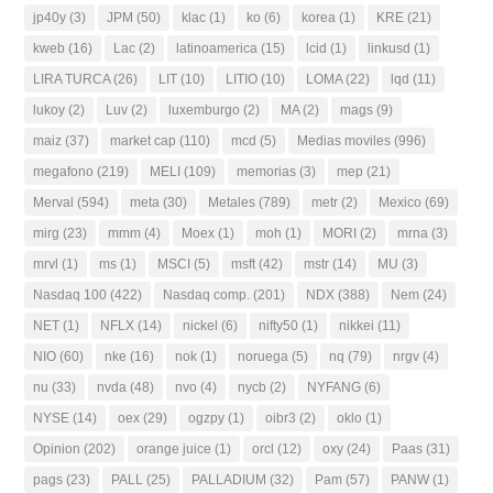
jp40y
(3)
JPM
(50)
klac
(1)
ko
(6)
korea
(1)
KRE
(21)
kweb
(16)
Lac
(2)
latinoamerica
(15)
lcid
(1)
linkusd
(1)
LIRA TURCA
(26)
LIT
(10)
LITIO
(10)
LOMA
(22)
lqd
(11)
lukoy
(2)
Luv
(2)
luxemburgo
(2)
MA
(2)
mags
(9)
maiz
(37)
market cap
(110)
mcd
(5)
Medias moviles
(996)
megafono
(219)
MELI
(109)
memorias
(3)
mep
(21)
Merval
(594)
meta
(30)
Metales
(789)
metr
(2)
Mexico
(69)
mirg
(23)
mmm
(4)
Moex
(1)
moh
(1)
MORI
(2)
mrna
(3)
mrvl
(1)
ms
(1)
MSCI
(5)
msft
(42)
mstr
(14)
MU
(3)
Nasdaq 100
(422)
Nasdaq comp.
(201)
NDX
(388)
Nem
(24)
NET
(1)
NFLX
(14)
nickel
(6)
nifty50
(1)
nikkei
(11)
NIO
(60)
nke
(16)
nok
(1)
noruega
(5)
nq
(79)
nrgv
(4)
nu
(33)
nvda
(48)
nvo
(4)
nycb
(2)
NYFANG
(6)
NYSE
(14)
oex
(29)
ogzpy
(1)
oibr3
(2)
oklo
(1)
Opinion
(202)
orange juice
(1)
orcl
(12)
oxy
(24)
Paas
(31)
pags
(23)
PALL
(25)
PALLADIUM
(32)
Pam
(57)
PANW
(1)