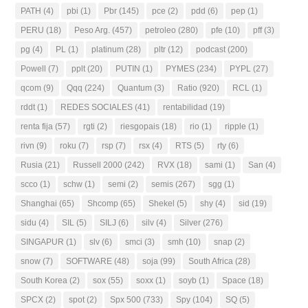
PATH
(4)
pbi
(1)
Pbr
(145)
pce
(2)
pdd
(6)
pep
(1)
PERU
(18)
Peso Arg.
(457)
petroleo
(280)
pfe
(10)
pff
(3)
pg
(4)
PL
(1)
platinum
(28)
pltr
(12)
podcast
(200)
Powell
(7)
pplt
(20)
PUTIN
(1)
PYMES
(234)
PYPL
(27)
qcom
(9)
Qqq
(224)
Quantum
(3)
Ratio
(920)
RCL
(1)
rddt
(1)
REDES SOCIALES
(41)
rentabilidad
(19)
renta fija
(57)
rgti
(2)
riesgopais
(18)
rio
(1)
ripple
(1)
rivn
(9)
roku
(7)
rsp
(7)
rsx
(4)
RTS
(5)
rty
(6)
Rusia
(21)
Russell 2000
(242)
RVX
(18)
sami
(1)
San
(4)
scco
(1)
schw
(1)
semi
(2)
semis
(267)
sgg
(1)
Shanghai
(65)
Shcomp
(65)
Shekel
(5)
shy
(4)
sid
(19)
sidu
(4)
SIL
(5)
SILJ
(6)
silv
(4)
Silver
(276)
SINGAPUR
(1)
slv
(6)
smci
(3)
smh
(10)
snap
(2)
snow
(7)
SOFTWARE
(48)
soja
(99)
South Africa
(28)
South Korea
(2)
sox
(55)
soxx
(1)
soyb
(1)
Space
(18)
SPCX
(2)
spot
(2)
Spx 500
(733)
Spy
(104)
SQ
(5)