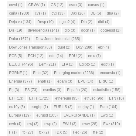
crwd
(1)
CRWV
(1)
CS
(12)
csco
(3)
cursos
(1)
cuña
(1930)
cvs
(1)
cvx
(33)
Dax
(26)
DB
(6)
dba
(2)
Deja vu
(134)
Desp
(10)
dgcu2
(4)
Dia
(2)
didi
(4)
Dis
(19)
divergencias
(141)
dlo
(3)
docn
(1)
dogeusd
(2)
Dolar
(1671)
Dow Jones Industrial
(265)
Dow Jones Transport
(88)
duol
(2)
Dxy
(289)
ebr
(4)
ECB
(5)
ECH
(12)
edn
(14)
EDU
(2)
ee.u
(7)
EE.UU.
(4496)
Eem
(211)
EFA
(1)
Egipto
(1)
egpt
(1)
EGRNF
(1)
Emb
(32)
Emerging market
(2236)
encuesta
(1)
Energia
(377)
enph
(1)
epam
(3)
EPU
(14)
ERIC
(1)
Erj
(3)
ES
(73)
escritos
(3)
España
(20)
estadistica
(158)
ETF
(13)
ETFs
(1725)
ethereum
(95)
ethusd
(96)
ETN
(10)
eu10y
(5)
eurgbp
(1)
EURILS
(2)
eurjpy
(1)
Euro
(104)
Europa
(119)
eurusd
(105)
EVERGRANDE
(1)
Ewg
(1)
ewh
(4)
ewj
(3)
ewp
(2)
EWU
(3)
eww
(28)
Ewz
(319)
F
(1)
fb
(27)
fcx
(2)
FDX
(5)
Fed
(26)
ffie
(2)