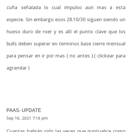
cuña señalada lo cual impulso aun mas a esta
especie. Sin embargo esos 28.10/30 siguen siendo un
hueso duro de roer y es allí el punto clave que los
bulls deben superar en terminos base cierre mensual
para pensar en ir por mas ( no antes ).( clickear para
agrandar )
PAAS- UPDATE
Sep 16, 2021 7:16 pm
Cuantas habrán sido las veces que puntualice como