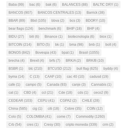
Baba
(99)
bac
(6)
bak
(6)
BALANCES
(88)
BALTIC DRY
(1)
BANCOS
(907)
BANCOS CENTRALES
(13)
Barrick
(38)
BBAR
(89)
Bbd
(105)
bbva
(2)
bcs
(3)
BDORY
(10)
bear flags
(124)
benchmark
(6)
BHIP
(18)
BHP
(4)
BIDU
(27)
bili
(6)
Binance
(1)
biotecnologia
(6)
biox
(1)
BITCOIN
(214)
BITO
(5)
bk
(1)
bma
(98)
bnb
(1)
bolt
(4)
BONOS
(842)
Bovespa
(43)
bpat
(1)
Brasil
(1055)
brecha
(4)
Brexit
(4)
brfs
(7)
BRK/A
(2)
BRK/B
(10)
BSBR
(1)
btc
(210)
BTCUSD
(212)
bull flag
(625)
byddy
(4)
byma
(14)
C
(13)
CAAP
(10)
cac 40
(10)
cadusd
(19)
cafe
(1)
campo
(5)
Canada
(93)
canje
(3)
Cannabis
(1)
cat
(1)
CBD
(4)
ccl
(21)
Cde
(18)
cds
(1)
ceco2
(9)
CEDEAR
(103)
CEPU
(41)
CGPA2
(2)
CHILE
(28)
China
(585)
cig
(1)
citi
(18)
Cobre
(35)
COIN
(12)
Colo
(5)
COLOMBIA
(41)
come
(7)
Commodity
(1260)
Crb
(54)
cres
(1)
Cresy
(30)
cripto moneda
(339)
crm
(2)