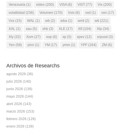
Venezuela
(1)
video
(200)
VISA
(6)
VIST
(77)
Vix
(200)
volatilidad
(236)
Volumen
(170)
Vvix
(6)
vxd
(1)
vxn
(17)
Vxx
(15)
WAL
(1)
wb
(2)
wba
(1)
wmt
(2)
wti
(221)
XAL
(1)
xau
(5)
xhb
(3)
XLE
(17)
Xlf
(104)
Xlp
(34)
Xly
(32)
Xom
(27)
xop
(6)
xp
(5)
xpev
(12)
xrpusd
(3)
Yen
(58)
yinn
(1)
YM
(17)
ymm
(1)
YPF
(164)
ZM
(6)
Archivos de Researchs
agosto 2026
(36)
julio 2026
(140)
junio 2026
(139)
mayo 2026
(144)
abril 2026
(143)
marzo 2026
(153)
febrero 2026
(128)
enero 2026
(139)