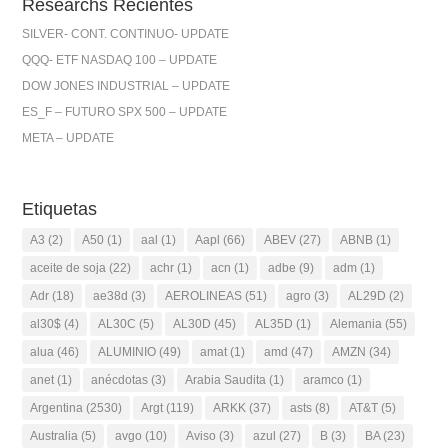
Researchs Recientes
SILVER- CONT. CONTINUO- UPDATE
QQQ- ETF NASDAQ 100 – UPDATE
DOW JONES INDUSTRIAL – UPDATE
ES_F – FUTURO SPX 500 – UPDATE
META – UPDATE
Etiquetas
A3
(2)
A50
(1)
aal
(1)
Aapl
(66)
ABEV
(27)
ABNB
(1)
aceite de soja
(22)
achr
(1)
acn
(1)
adbe
(9)
adm
(1)
Adr
(18)
ae38d
(3)
AEROLINEAS
(51)
agro
(3)
AL29D
(2)
al30$
(4)
AL30C
(5)
AL30D
(45)
AL35D
(1)
Alemania
(55)
alua
(46)
ALUMINIO
(49)
amat
(1)
amd
(47)
AMZN
(34)
anet
(1)
anécdotas
(3)
Arabia Saudita
(1)
aramco
(1)
Argentina
(2530)
Argt
(119)
ARKK
(37)
asts
(8)
AT&T
(5)
Australia
(5)
avgo
(10)
Aviso
(3)
azul
(27)
B
(3)
BA
(23)