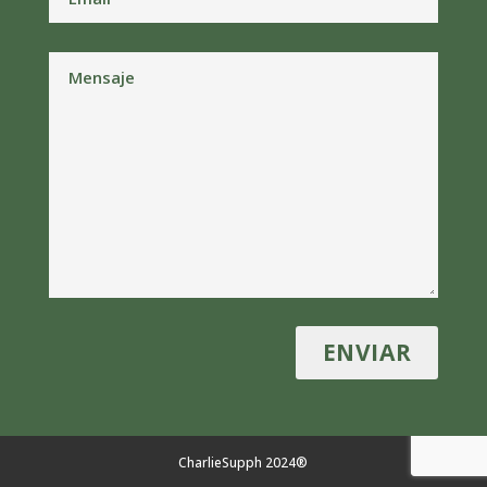
CharlieSupph 2024®