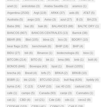
anet
(1)
anécdotas
(3)
Arabia Saudita
(1)
aramco
(1)
Argentina
(2530)
Argt
(119)
ARKK
(37)
asts
(8)
AT&T
(5)
Australia
(5)
avgo
(10)
Aviso
(3)
azul
(27)
B
(3)
BA
(23)
Baba
(99)
bac
(6)
bak
(6)
BALANCES
(88)
BALTIC DRY
(1)
BANCOS
(907)
BANCOS CENTRALES
(13)
Barrick
(38)
BBAR
(89)
Bbd
(105)
bbva
(2)
bcs
(3)
BDORY
(10)
bear flags
(125)
benchmark
(6)
BHIP
(18)
BHP
(4)
BIDU
(27)
bili
(6)
Binance
(1)
biotecnologia
(6)
biox
(1)
BITCOIN
(214)
BITO
(5)
bk
(1)
bma
(98)
bnb
(1)
bolt
(4)
BONOS
(846)
Bovespa
(43)
bpat
(1)
Brasil
(1055)
brecha
(4)
Brexit
(4)
brfs
(7)
BRK/A
(2)
BRK/B
(10)
BSBR
(1)
btc
(210)
BTCUSD
(212)
bull flag
(626)
byddy
(4)
byma
(14)
C
(13)
CAAP
(10)
cac 40
(10)
cadusd
(19)
cafe
(1)
campo
(5)
Canada
(93)
canje
(3)
Cannabis
(1)
cat
(1)
CBD
(4)
ccl
(21)
Cde
(18)
cds
(1)
ceco2
(9)
CEDEAR
(103)
CEPU
(41)
CGPA2
(2)
CHILE
(28)