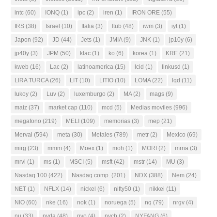
intc
(60)
IONQ
(1)
ipc
(2)
iren
(1)
IRON ORE
(55)
IRS
(38)
Israel
(10)
Italia
(3)
Itub
(48)
iwm
(3)
iyt
(1)
Japon
(92)
JD
(44)
Jets
(1)
JMIA
(9)
JNK
(1)
jp10y
(6)
jp40y
(3)
JPM
(50)
klac
(1)
ko
(6)
korea
(1)
KRE
(21)
kweb
(16)
Lac
(2)
latinoamerica
(15)
lcid
(1)
linkusd
(1)
LIRA TURCA
(26)
LIT
(10)
LITIO
(10)
LOMA
(22)
lqd
(11)
lukoy
(2)
Luv
(2)
luxemburgo
(2)
MA
(2)
mags
(9)
maiz
(37)
market cap
(110)
mcd
(5)
Medias moviles
(996)
megafono
(219)
MELI
(109)
memorias
(3)
mep
(21)
Merval
(594)
meta
(30)
Metales
(789)
metr
(2)
Mexico
(69)
mirg
(23)
mmm
(4)
Moex
(1)
moh
(1)
MORI
(2)
mrna
(3)
mrvl
(1)
ms
(1)
MSCI
(5)
msft
(42)
mstr
(14)
MU
(3)
Nasdaq 100
(422)
Nasdaq comp.
(201)
NDX
(388)
Nem
(24)
NET
(1)
NFLX
(14)
nickel
(6)
nifty50
(1)
nikkei
(11)
NIO
(60)
nke
(16)
nok
(1)
noruega
(5)
nq
(79)
nrgv
(4)
nu
(33)
nvda
(48)
nvo
(4)
nycb
(2)
NYFANG
(6)