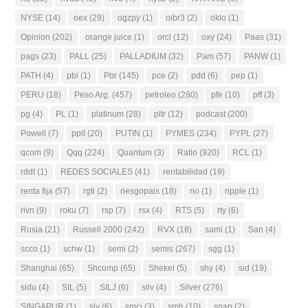
NYSE
(14)
oex
(29)
ogzpy
(1)
oibr3
(2)
oklo
(1)
Opinion
(202)
orange juice
(1)
orcl
(12)
oxy
(24)
Paas
(31)
pags
(23)
PALL
(25)
PALLADIUM
(32)
Pam
(57)
PANW
(1)
PATH
(4)
pbi
(1)
Pbr
(145)
pce
(2)
pdd
(6)
pep
(1)
PERU
(18)
Peso Arg.
(457)
petroleo
(280)
pfe
(10)
pff
(3)
pg
(4)
PL
(1)
platinum
(28)
pltr
(12)
podcast
(200)
Powell
(7)
pplt
(20)
PUTIN
(1)
PYMES
(234)
PYPL
(27)
qcom
(9)
Qqq
(224)
Quantum
(3)
Ratio
(920)
RCL
(1)
rddt
(1)
REDES SOCIALES
(41)
rentabilidad
(19)
renta fija
(57)
rgti
(2)
riesgopais
(18)
rio
(1)
ripple
(1)
rivn
(9)
roku
(7)
rsp
(7)
rsx
(4)
RTS
(5)
rty
(6)
Rusia
(21)
Russell 2000
(242)
RVX
(18)
sami
(1)
San
(4)
scco
(1)
schw
(1)
semi
(2)
semis
(267)
sgg
(1)
Shanghai
(65)
Shcomp
(65)
Shekel
(5)
shy
(4)
sid
(19)
sidu
(4)
SIL
(5)
SILJ
(6)
silv
(4)
Silver
(276)
SINGAPUR
(1)
slv
(6)
smci
(3)
smh
(10)
snap
(2)