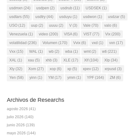
usdmxn
(24)
usdpen
(2)
usdrub
(11)
USDSEK
(1)
usdtars
(55)
usdtry
(44)
usduyu
(1)
usdwon
(1)
usdzar
(5)
USO
(12)
uup
(2)
uuuu
(2)
V
(3)
Vale
(70)
valo
(6)
Venezuela
(1)
video
(200)
VISA
(6)
VIST
(77)
Vix
(200)
volatilidad
(236)
Volumen
(170)
Vvix
(6)
vxd
(1)
vxn
(17)
Vxx
(15)
WAL
(1)
wb
(2)
wba
(1)
wmt
(2)
wti
(221)
XAL
(1)
xau
(5)
xhb
(3)
XLE
(17)
Xlf
(104)
Xlp
(34)
Xly
(32)
Xom
(27)
xop
(6)
xp
(5)
xpev
(12)
xrpusd
(3)
Yen
(58)
yinn
(1)
YM
(17)
ymm
(1)
YPF
(164)
ZM
(6)
Archivos de Researchs
agosto 2026
(41)
julio 2026
(140)
junio 2026
(139)
mayo 2026
(144)