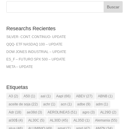
Researchs Recientes
SILVER- CONT. CONTINUO- UPDATE
QQQ- ETF NASDAQ 100 – UPDATE
DOW JONES INDUSTRIAL – UPDATE
ES_F – FUTURO SPX 500 – UPDATE
META – UPDATE
Etiquetas
A3
(2)
A50
(1)
aal
(1)
Aapl
(66)
ABEV
(27)
ABNB
(1)
aceite de soja
(22)
achr
(1)
acn
(1)
adbe
(9)
adm
(1)
Adr
(18)
ae38d
(3)
AEROLINEAS
(51)
agro
(3)
AL29D
(2)
al30$
(4)
AL30C
(5)
AL30D
(45)
AL35D
(1)
Alemania
(55)
alua
(46)
ALUMINIO
(49)
amat
(1)
amd
(47)
AMZN
(34)