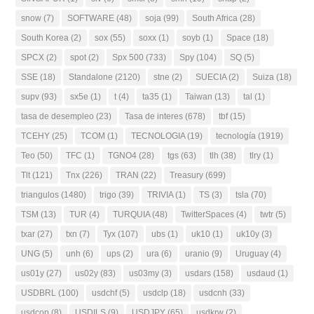
snow
(7)
SOFTWARE
(48)
soja
(99)
South Africa
(28)
South Korea
(2)
sox
(55)
soxx
(1)
soyb
(1)
Space
(18)
SPCX
(2)
spot
(2)
Spx 500
(733)
Spy
(104)
SQ
(5)
SSE
(18)
Standalone
(2120)
stne
(2)
SUECIA
(2)
Suiza
(18)
supv
(93)
sx5e
(1)
t
(4)
ta35
(1)
Taiwan
(13)
tal
(1)
tasa de desempleo
(23)
Tasa de interes
(678)
tbf
(15)
TCEHY
(25)
TCOM
(1)
TECNOLOGIA
(19)
tecnología
(1919)
Teo
(50)
TFC
(1)
TGNO4
(28)
tgs
(63)
tlh
(38)
tlry
(1)
Tlt
(121)
Tnx
(226)
TRAN
(22)
Treasury
(699)
triangulos
(1480)
trigo
(39)
TRIVIA
(1)
TS
(3)
tsla
(70)
TSM
(13)
TUR
(4)
TURQUIA
(48)
TwitterSpaces
(4)
twtr
(5)
txar
(27)
txn
(7)
Tyx
(107)
ubs
(1)
uk10
(1)
uk10y
(3)
UNG
(5)
unh
(6)
ups
(2)
ura
(6)
uranio
(9)
Uruguay
(4)
us01y
(27)
us02y
(83)
us03my
(3)
usdars
(158)
usdaud
(1)
USDBRL
(100)
usdchf
(5)
usdclp
(18)
usdcnh
(33)
usdcop
(8)
USDILS
(9)
USDJPY
(65)
usdkrw
(2)