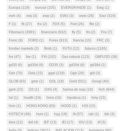
Europa
(119)
eurusd
(105)
EVERGRANDE
(1)
Ewg
(1)
ewh
(4)
ewj
(3)
ewp
(2)
EWU
(3)
eww
(28)
Ewz
(319)
F
(1)
fb
(27)
fcx
(2)
FDX
(5)
Fed
(26)
ffie
(2)
Fibonacci
(3991)
financiero
(932)
fly
(5)
fm
(2)
Fnv
(7)
Fomc
(9)
FORD
(1)
Forex
(913)
francia
(10)
FRC
(3)
frontier markets
(2)
ftmib
(1)
FUTU
(12)
futuros
(1165)
fvx
(47)
fxe
(1)
FXI
(102)
Gas natural
(123)
GBPUSD
(39)
gd30
(6)
gd30d
(9)
GD35
(3)
gd35d
(8)
gd38d
(1)
Gdx
(70)
Gdxj
(15)
ggal
(218)
Ggb
(26)
gld
(3)
GLOB
(63)
gme
(1)
GOL
(18)
Gold
(551)
Googl
(40)
gprk
(23)
GS
(1)
GXG
(4)
harina de soja
(18)
Hch
(844)
hd
(1)
health
(19)
hims
(16)
hipoteca
(1)
hmy
(23)
Hon
(1)
HONG KONG
(83)
HOOD
(1)
HSI
(15)
HSTECH
(46)
hum
(1)
hyg
(18)
IA
(57)
iab
(1)
ibb
(3)
ibex
(12)
ibit
(4)
IEF
(13)
IEI
(17)
IGV
(13)
ilf
(3)
India
(5)
Indices
(3611)
INFLACION
(113)
Inglaterra
(60)