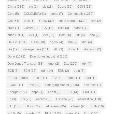
China
(585)
cig
(1)
citi
(18)
Cobre
(35)
COIN
(12)
Colo
(5)
COLOMBIA
(41)
come
(7)
Commodity
(1260)
Crb
(54)
cres
(1)
Cresy
(30)
cripto moneda
(339)
crm
(2)
crwd
(1)
CRWV
(1)
CS
(12)
csco
(3)
cursos
(1)
cuña
(1931)
cvs
(1)
cvx
(33)
Dax
(26)
DB
(6)
dba
(2)
Deja vu
(134)
Desp
(10)
dgcu2
(4)
Dia
(2)
didi
(4)
Dis
(19)
divergencias
(141)
dlo
(3)
docn
(1)
dogeusd
(2)
Dolar
(1672)
Dow Jones Industrial
(265)
Dow Jones Transport
(88)
duol
(2)
Dxy
(290)
ebr
(4)
ECB
(5)
ECH
(12)
edn
(14)
EDU
(2)
ee.u
(7)
EE.UU.
(4500)
Eem
(211)
EFA
(1)
Egipto
(1)
egpt
(1)
EGRNF
(1)
Emb
(32)
Emerging market
(2236)
encuesta
(1)
Energia
(377)
enph
(1)
epam
(3)
EPU
(14)
ERIC
(1)
Erj
(3)
ES
(73)
escritos
(3)
España
(20)
estadistica
(158)
ETF
(13)
ETFs
(1727)
ethereum
(95)
ethusd
(96)
ETN
(10)
eu10y
(5)
eurgbp
(1)
EURILS
(2)
eurjpy
(1)
Euro
(104)