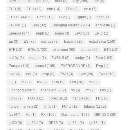
Dow Jones Transport
(88)
duol
(2)
Dxy
(289)
ebr
(4)
ECB
(5)
ECH
(12)
edn
(14)
EDU
(2)
ee.u
(7)
EE.UU.
(4496)
Eem
(211)
EFA
(1)
Egipto
(1)
egpt
(1)
EGRNF
(1)
Emb
(32)
Emerging market
(2236)
encuesta
(1)
Energia
(377)
enph
(1)
epam
(3)
EPU
(14)
ERIC
(1)
Erj
(3)
ES
(73)
escritos
(3)
España
(20)
estadistica
(158)
ETF
(13)
ETFs
(1723)
ethereum
(95)
ethusd
(96)
ETN
(10)
eu10y
(5)
eurgbp
(1)
EURILS
(2)
eurjpy
(1)
Euro
(104)
Europa
(119)
eurusd
(105)
EVERGRANDE
(1)
Ewg
(1)
ewh
(4)
ewj
(3)
ewp
(2)
EWU
(3)
eww
(28)
Ewz
(319)
F
(1)
fb
(27)
fcx
(2)
FDX
(5)
Fed
(26)
ffie
(2)
Fibonacci
(3987)
financiero
(932)
fly
(5)
fm
(2)
Fnv
(7)
Fomc
(9)
FORD
(1)
Forex
(912)
francia
(10)
FRC
(3)
frontier markets
(2)
ftmib
(1)
FUTU
(12)
futuros
(1162)
fvx
(47)
fxe
(1)
FXI
(102)
Gas natural
(123)
GBPUSD
(39)
gd30
(6)
gd30d
(9)
GD35
(3)
gd35d
(8)
gd38d
(1)