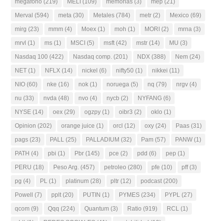
megafono
(219)
MELI
(109)
memorias
(3)
mep
(21)
Merval
(594)
meta
(30)
Metales
(784)
metr
(2)
Mexico
(69)
mirg
(23)
mmm
(4)
Moex
(1)
moh
(1)
MORI
(2)
mrna
(3)
mrvl
(1)
ms
(1)
MSCI
(5)
msft
(42)
mstr
(14)
MU
(3)
Nasdaq 100
(422)
Nasdaq comp.
(201)
NDX
(388)
Nem
(24)
NET
(1)
NFLX
(14)
nickel
(6)
nifty50
(1)
nikkei
(11)
NIO
(60)
nke
(16)
nok
(1)
noruega
(5)
nq
(79)
nrgv
(4)
nu
(33)
nvda
(48)
nvo
(4)
nycb
(2)
NYFANG
(6)
NYSE
(14)
oex
(29)
ogzpy
(1)
oibr3
(2)
oklo
(1)
Opinion
(202)
orange juice
(1)
orcl
(12)
oxy
(24)
Paas
(31)
pags
(23)
PALL
(25)
PALLADIUM
(32)
Pam
(57)
PANW
(1)
PATH
(4)
pbi
(1)
Pbr
(145)
pce
(2)
pdd
(6)
pep
(1)
PERU
(18)
Peso Arg.
(457)
petroleo
(280)
pfe
(10)
pff
(3)
pg
(4)
PL
(1)
platinum
(28)
pltr
(12)
podcast
(200)
Powell
(7)
pplt
(20)
PUTIN
(1)
PYMES
(234)
PYPL
(27)
qcom
(9)
Qqq
(224)
Quantum
(3)
Ratio
(919)
RCL
(1)