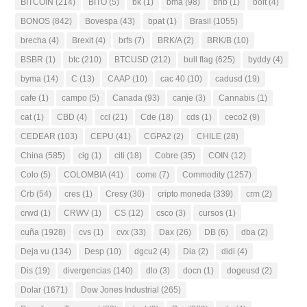
BITCOIN
(214)
BITO
(5)
bk
(1)
bma
(98)
bnb
(1)
bolt
(4)
BONOS
(842)
Bovespa
(43)
bpat
(1)
Brasil
(1055)
brecha
(4)
Brexit
(4)
brfs
(7)
BRK/A
(2)
BRK/B
(10)
BSBR
(1)
btc
(210)
BTCUSD
(212)
bull flag
(625)
byddy
(4)
byma
(14)
C
(13)
CAAP
(10)
cac 40
(10)
cadusd
(19)
cafe
(1)
campo
(5)
Canada
(93)
canje
(3)
Cannabis
(1)
cat
(1)
CBD
(4)
ccl
(21)
Cde
(18)
cds
(1)
ceco2
(9)
CEDEAR
(103)
CEPU
(41)
CGPA2
(2)
CHILE
(28)
China
(585)
cig
(1)
citi
(18)
Cobre
(35)
COIN
(12)
Colo
(5)
COLOMBIA
(41)
come
(7)
Commodity
(1257)
Crb
(54)
cres
(1)
Cresy
(30)
cripto moneda
(339)
crm
(2)
crwd
(1)
CRWV
(1)
CS
(12)
csco
(3)
cursos
(1)
cuña
(1928)
cvs
(1)
cvx
(33)
Dax
(26)
DB
(6)
dba
(2)
Deja vu
(134)
Desp
(10)
dgcu2
(4)
Dia
(2)
didi
(4)
Dis
(19)
divergencias
(140)
dlo
(3)
docn
(1)
dogeusd
(2)
Dolar
(1671)
Dow Jones Industrial
(265)