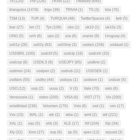
Tlt
(120)
Tnx
(226)
TRAN
(22)
Treasury
(695)
triangulos
(1478)
trigo
(39)
TRIVIA
(1)
TS
(3)
tsla
(70)
TSM
(13)
TUR
(4)
TURQUIA
(48)
TwitterSpaces
(4)
twtr
(5)
txar
(27)
txn
(7)
Tyx
(106)
ubs
(1)
uk10
(1)
uk10y
(3)
UNG
(5)
unh
(6)
ups
(2)
ura
(6)
uranio
(9)
Uruguay
(4)
us01y
(26)
us02y
(83)
us03my
(3)
usdars
(158)
usdaud
(1)
USDBRL
(100)
usdchf
(5)
usdclp
(18)
usdcnh
(33)
usdcop
(8)
USDILS
(9)
USDJPY
(65)
usdkrw
(2)
usdmxn
(24)
usdpen
(2)
usdrub
(11)
USDSEK
(1)
usdtars
(55)
usdtry
(44)
usduyu
(1)
usdwon
(1)
usdzar
(5)
USO
(12)
uup
(2)
uuuu
(2)
V
(3)
Vale
(70)
valo
(6)
Venezuela
(1)
video
(200)
VISA
(6)
VIST
(77)
Vix
(200)
volatilidad
(236)
Volumen
(170)
Vvix
(6)
vxd
(1)
vxn
(17)
Vxx
(15)
WAL
(1)
wb
(2)
wba
(1)
wmt
(2)
wti
(221)
XAL
(1)
xau
(5)
xhb
(3)
XLE
(17)
Xlf
(104)
Xlp
(34)
Xly
(32)
Xom
(27)
xop
(6)
xp
(5)
xpev
(12)
xrpusd
(3)