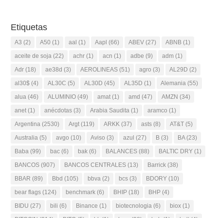
Etiquetas
A3
(2)
A50
(1)
aal
(1)
Aapl
(66)
ABEV
(27)
ABNB
(1)
aceite de soja
(22)
achr
(1)
acn
(1)
adbe
(9)
adm
(1)
Adr
(18)
ae38d
(3)
AEROLINEAS
(51)
agro
(3)
AL29D
(2)
al30$
(4)
AL30C
(5)
AL30D
(45)
AL35D
(1)
Alemania
(55)
alua
(46)
ALUMINIO
(49)
amat
(1)
amd
(47)
AMZN
(34)
anet
(1)
anécdotas
(3)
Arabia Saudita
(1)
aramco
(1)
Argentina
(2530)
Argt
(119)
ARKK
(37)
asts
(8)
AT&T
(5)
Australia
(5)
avgo
(10)
Aviso
(3)
azul
(27)
B
(3)
BA
(23)
Baba
(99)
bac
(6)
bak
(6)
BALANCES
(88)
BALTIC DRY
(1)
BANCOS
(907)
BANCOS CENTRALES
(13)
Barrick
(38)
BBAR
(89)
Bbd
(105)
bbva
(2)
bcs
(3)
BDORY
(10)
bear flags
(124)
benchmark
(6)
BHIP
(18)
BHP
(4)
BIDU
(27)
bili
(6)
Binance
(1)
biotecnologia
(6)
biox
(1)