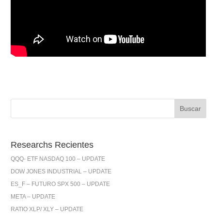
Researchs Recientes
QQQ- ETF NASDAQ 100 – UPDATE
DOW JONES INDUSTRIAL – UPDATE
ES_F – FUTURO SPX 500 – UPDATE
META – UPDATE
RATIO XLP/ XLY – UPDATE