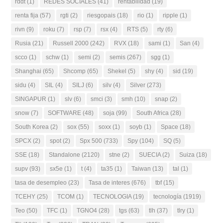
rddt
(1)
REDES SOCIALES
(41)
rentabilidad
(19)
renta fija
(57)
rgti
(2)
riesgopais
(18)
rio
(1)
ripple
(1)
rivn
(9)
roku
(7)
rsp
(7)
rsx
(4)
RTS
(5)
rty
(6)
Rusia
(21)
Russell 2000
(242)
RVX
(18)
sami
(1)
San
(4)
scco
(1)
schw
(1)
semi
(2)
semis
(267)
sgg
(1)
Shanghai
(65)
Shcomp
(65)
Shekel
(5)
shy
(4)
sid
(19)
sidu
(4)
SIL
(4)
SILJ
(6)
silv
(4)
Silver
(273)
SINGAPUR
(1)
slv
(6)
smci
(3)
smh
(10)
snap
(2)
snow
(7)
SOFTWARE
(48)
soja
(99)
South Africa
(28)
South Korea
(2)
sox
(55)
soxx
(1)
soyb
(1)
Space
(18)
SPCX
(2)
spot
(2)
Spx 500
(733)
Spy
(104)
SQ
(5)
SSE
(18)
Standalone
(2120)
stne
(2)
SUECIA
(2)
Suiza
(18)
supv
(93)
sx5e
(1)
t
(4)
ta35
(1)
Taiwan
(13)
tal
(1)
tasa de desempleo
(23)
Tasa de interes
(676)
tbf
(15)
TCEHY
(25)
TCOM
(1)
TECNOLOGIA
(19)
tecnología
(1919)
Teo
(50)
TFC
(1)
TGNO4
(28)
tgs
(63)
tlh
(37)
tlry
(1)