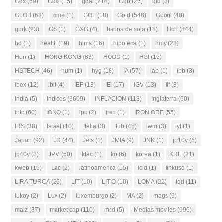
Gdx
(69)
Gdxj
(15)
ggal
(218)
Ggb
(26)
gld
(3)
GLOB
(63)
gme
(1)
GOL
(18)
Gold
(548)
Googl
(40)
gprk
(23)
GS
(1)
GXG
(4)
harina de soja
(18)
Hch
(844)
hd
(1)
health
(19)
hims
(16)
hipoteca
(1)
hmy
(23)
Hon
(1)
HONG KONG
(83)
HOOD
(1)
HSI
(15)
HSTECH
(46)
hum
(1)
hyg
(18)
IA
(57)
iab
(1)
ibb
(3)
ibex
(12)
ibit
(4)
IEF
(13)
IEI
(17)
IGV
(13)
ilf
(3)
India
(5)
Indices
(3609)
INFLACION
(113)
Inglaterra
(60)
intc
(60)
IONQ
(1)
ipc
(2)
iren
(1)
IRON ORE
(55)
IRS
(38)
Israel
(10)
Italia
(3)
Itub
(48)
iwm
(3)
iyt
(1)
Japon
(92)
JD
(44)
Jets
(1)
JMIA
(9)
JNK
(1)
jp10y
(6)
jp40y
(3)
JPM
(50)
klac
(1)
ko
(6)
korea
(1)
KRE
(21)
kweb
(16)
Lac
(2)
latinoamerica
(15)
lcid
(1)
linkusd
(1)
LIRA TURCA
(26)
LIT
(10)
LITIO
(10)
LOMA
(22)
lqd
(11)
lukoy
(2)
Luv
(2)
luxemburgo
(2)
MA
(2)
mags
(9)
maiz
(37)
market cap
(110)
mcd
(5)
Medias moviles
(996)