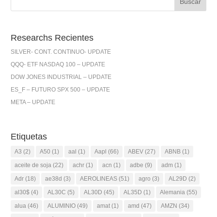
Researchs Recientes
SILVER- CONT. CONTINUO- UPDATE
QQQ- ETF NASDAQ 100 – UPDATE
DOW JONES INDUSTRIAL – UPDATE
ES_F – FUTURO SPX 500 – UPDATE
META – UPDATE
Etiquetas
A3
(2)
A50
(1)
aal
(1)
Aapl
(66)
ABEV
(27)
ABNB
(1)
aceite de soja
(22)
achr
(1)
acn
(1)
adbe
(9)
adm
(1)
Adr
(18)
ae38d
(3)
AEROLINEAS
(51)
agro
(3)
AL29D
(2)
al30$
(4)
AL30C
(5)
AL30D
(45)
AL35D
(1)
Alemania
(55)
alua
(46)
ALUMINIO
(49)
amat
(1)
amd
(47)
AMZN
(34)