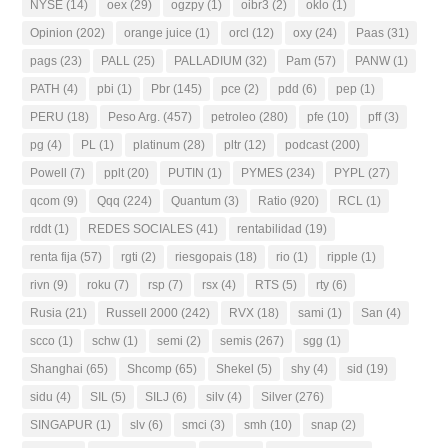
NYSE
(14)
oex
(29)
ogzpy
(1)
oibr3
(2)
oklo
(1)
Opinion
(202)
orange juice
(1)
orcl
(12)
oxy
(24)
Paas
(31)
pags
(23)
PALL
(25)
PALLADIUM
(32)
Pam
(57)
PANW
(1)
PATH
(4)
pbi
(1)
Pbr
(145)
pce
(2)
pdd
(6)
pep
(1)
PERU
(18)
Peso Arg.
(457)
petroleo
(280)
pfe
(10)
pff
(3)
pg
(4)
PL
(1)
platinum
(28)
pltr
(12)
podcast
(200)
Powell
(7)
pplt
(20)
PUTIN
(1)
PYMES
(234)
PYPL
(27)
qcom
(9)
Qqq
(224)
Quantum
(3)
Ratio
(920)
RCL
(1)
rddt
(1)
REDES SOCIALES
(41)
rentabilidad
(19)
renta fija
(57)
rgti
(2)
riesgopais
(18)
rio
(1)
ripple
(1)
rivn
(9)
roku
(7)
rsp
(7)
rsx
(4)
RTS
(5)
rty
(6)
Rusia
(21)
Russell 2000
(242)
RVX
(18)
sami
(1)
San
(4)
scco
(1)
schw
(1)
semi
(2)
semis
(267)
sgg
(1)
Shanghai
(65)
Shcomp
(65)
Shekel
(5)
shy
(4)
sid
(19)
sidu
(4)
SIL
(5)
SILJ
(6)
silv
(4)
Silver
(276)
SINGAPUR
(1)
slv
(6)
smci
(3)
smh
(10)
snap
(2)