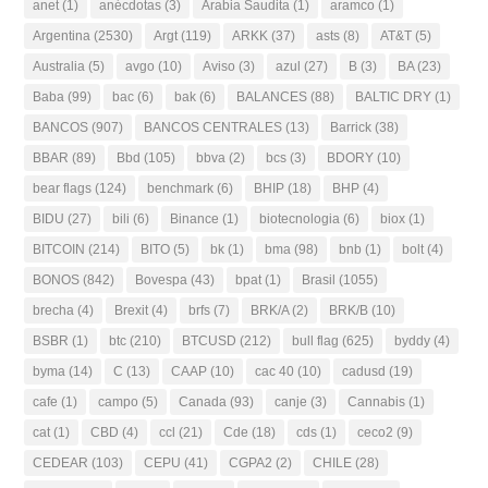
anet
(1)
anécdotas
(3)
Arabia Saudita
(1)
aramco
(1)
Argentina
(2530)
Argt
(119)
ARKK
(37)
asts
(8)
AT&T
(5)
Australia
(5)
avgo
(10)
Aviso
(3)
azul
(27)
B
(3)
BA
(23)
Baba
(99)
bac
(6)
bak
(6)
BALANCES
(88)
BALTIC DRY
(1)
BANCOS
(907)
BANCOS CENTRALES
(13)
Barrick
(38)
BBAR
(89)
Bbd
(105)
bbva
(2)
bcs
(3)
BDORY
(10)
bear flags
(124)
benchmark
(6)
BHIP
(18)
BHP
(4)
BIDU
(27)
bili
(6)
Binance
(1)
biotecnologia
(6)
biox
(1)
BITCOIN
(214)
BITO
(5)
bk
(1)
bma
(98)
bnb
(1)
bolt
(4)
BONOS
(842)
Bovespa
(43)
bpat
(1)
Brasil
(1055)
brecha
(4)
Brexit
(4)
brfs
(7)
BRK/A
(2)
BRK/B
(10)
BSBR
(1)
btc
(210)
BTCUSD
(212)
bull flag
(625)
byddy
(4)
byma
(14)
C
(13)
CAAP
(10)
cac 40
(10)
cadusd
(19)
cafe
(1)
campo
(5)
Canada
(93)
canje
(3)
Cannabis
(1)
cat
(1)
CBD
(4)
ccl
(21)
Cde
(18)
cds
(1)
ceco2
(9)
CEDEAR
(103)
CEPU
(41)
CGPA2
(2)
CHILE
(28)