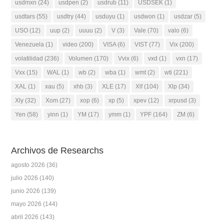
usdmxn
(24)
usdpen
(2)
usdrub
(11)
USDSEK
(1)
usdtars
(55)
usdtry
(44)
usduyu
(1)
usdwon
(1)
usdzar
(5)
USO
(12)
uup
(2)
uuuu
(2)
V
(3)
Vale
(70)
valo
(6)
Venezuela
(1)
video
(200)
VISA
(6)
VIST
(77)
Vix
(200)
volatilidad
(236)
Volumen
(170)
Vvix
(6)
vxd
(1)
vxn
(17)
Vxx
(15)
WAL
(1)
wb
(2)
wba
(1)
wmt
(2)
wti
(221)
XAL
(1)
xau
(5)
xhb
(3)
XLE
(17)
Xlf
(104)
Xlp
(34)
Xly
(32)
Xom
(27)
xop
(6)
xp
(5)
xpev
(12)
xrpusd
(3)
Yen
(58)
yinn
(1)
YM
(17)
ymm
(1)
YPF
(164)
ZM
(6)
Archivos de Researchs
agosto 2026
(36)
julio 2026
(140)
junio 2026
(139)
mayo 2026
(144)
abril 2026
(143)