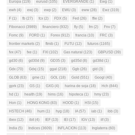
Europa
(119)
eurusd
(105)
EVERGRANDE
(1)
Ewg
(1)
ewh
(4)
ewj
(3)
ewp
(2)
EWU
(3)
eww
(28)
Ewz
(319)
F
(1)
fb
(27)
fcx
(2)
FDX
(5)
Fed
(26)
ffie
(2)
Fibonacci
(3989)
financiero
(932)
fly
(5)
fm
(2)
Fnv
(7)
Fomc
(9)
FORD
(1)
Forex
(912)
francia
(10)
FRC
(3)
frontier markets
(2)
ftmib
(1)
FUTU
(12)
futuros
(1165)
fvx
(47)
fxe
(1)
FXI
(102)
Gas natural
(123)
GBPUSD
(39)
gd30
(6)
gd30d
(9)
GD35
(3)
gd35d
(8)
gd38d
(1)
Gdx
(70)
Gdxj
(15)
ggal
(218)
Ggb
(26)
gld
(3)
GLOB
(63)
gme
(1)
GOL
(18)
Gold
(551)
Googl
(40)
gprk
(23)
GS
(1)
GXG
(4)
harina de soja
(18)
Hch
(844)
hd
(1)
health
(19)
hims
(16)
hipoteca
(1)
hmy
(23)
Hon
(1)
HONG KONG
(83)
HOOD
(1)
HSI
(15)
HSTECH
(46)
hum
(1)
hyg
(18)
IA
(57)
iab
(1)
ibb
(3)
ibex
(12)
ibit
(4)
IEF
(13)
IEI
(17)
IGV
(13)
ilf
(3)
India
(5)
Indices
(3609)
INFLACION
(113)
Inglaterra
(60)