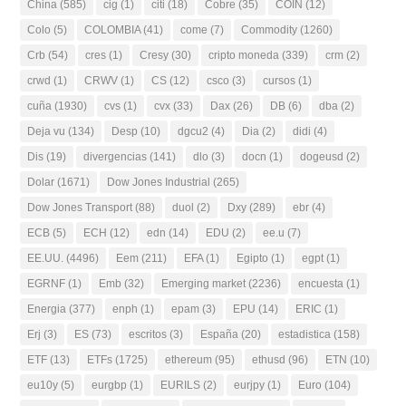
China
(585)
cig
(1)
citi
(18)
Cobre
(35)
COIN
(12)
Colo
(5)
COLOMBIA
(41)
come
(7)
Commodity
(1260)
Crb
(54)
cres
(1)
Cresy
(30)
cripto moneda
(339)
crm
(2)
crwd
(1)
CRWV
(1)
CS
(12)
csco
(3)
cursos
(1)
cuña
(1930)
cvs
(1)
cvx
(33)
Dax
(26)
DB
(6)
dba
(2)
Deja vu
(134)
Desp
(10)
dgcu2
(4)
Dia
(2)
didi
(4)
Dis
(19)
divergencias
(141)
dlo
(3)
docn
(1)
dogeusd
(2)
Dolar
(1671)
Dow Jones Industrial
(265)
Dow Jones Transport
(88)
duol
(2)
Dxy
(289)
ebr
(4)
ECB
(5)
ECH
(12)
edn
(14)
EDU
(2)
ee.u
(7)
EE.UU.
(4496)
Eem
(211)
EFA
(1)
Egipto
(1)
egpt
(1)
EGRNF
(1)
Emb
(32)
Emerging market
(2236)
encuesta
(1)
Energia
(377)
enph
(1)
epam
(3)
EPU
(14)
ERIC
(1)
Erj
(3)
ES
(73)
escritos
(3)
España
(20)
estadistica
(158)
ETF
(13)
ETFs
(1725)
ethereum
(95)
ethusd
(96)
ETN
(10)
eu10y
(5)
eurgbp
(1)
EURILS
(2)
eurjpy
(1)
Euro
(104)