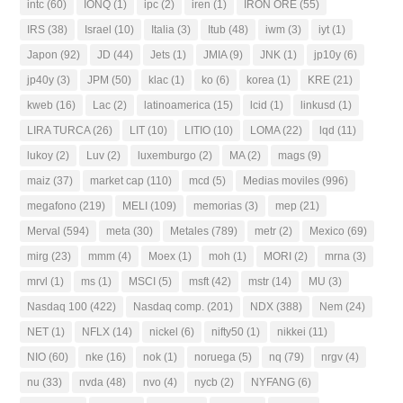
intc
(60)
IONQ
(1)
ipc
(2)
iren
(1)
IRON ORE
(55)
IRS
(38)
Israel
(10)
Italia
(3)
Itub
(48)
iwm
(3)
iyt
(1)
Japon
(92)
JD
(44)
Jets
(1)
JMIA
(9)
JNK
(1)
jp10y
(6)
jp40y
(3)
JPM
(50)
klac
(1)
ko
(6)
korea
(1)
KRE
(21)
kweb
(16)
Lac
(2)
latinoamerica
(15)
lcid
(1)
linkusd
(1)
LIRA TURCA
(26)
LIT
(10)
LITIO
(10)
LOMA
(22)
lqd
(11)
lukoy
(2)
Luv
(2)
luxemburgo
(2)
MA
(2)
mags
(9)
maiz
(37)
market cap
(110)
mcd
(5)
Medias moviles
(996)
megafono
(219)
MELI
(109)
memorias
(3)
mep
(21)
Merval
(594)
meta
(30)
Metales
(789)
metr
(2)
Mexico
(69)
mirg
(23)
mmm
(4)
Moex
(1)
moh
(1)
MORI
(2)
mrna
(3)
mrvl
(1)
ms
(1)
MSCI
(5)
msft
(42)
mstr
(14)
MU
(3)
Nasdaq 100
(422)
Nasdaq comp.
(201)
NDX
(388)
Nem
(24)
NET
(1)
NFLX
(14)
nickel
(6)
nifty50
(1)
nikkei
(11)
NIO
(60)
nke
(16)
nok
(1)
noruega
(5)
nq
(79)
nrgv
(4)
nu
(33)
nvda
(48)
nvo
(4)
nycb
(2)
NYFANG
(6)