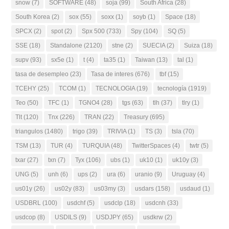
snow
(7)
SOFTWARE
(48)
soja
(99)
South Africa
(28)
South Korea
(2)
sox
(55)
soxx
(1)
soyb
(1)
Space
(18)
SPCX
(2)
spot
(2)
Spx 500
(733)
Spy
(104)
SQ
(5)
SSE
(18)
Standalone
(2120)
stne
(2)
SUECIA
(2)
Suiza
(18)
supv
(93)
sx5e
(1)
t
(4)
ta35
(1)
Taiwan
(13)
tal
(1)
tasa de desempleo
(23)
Tasa de interes
(676)
tbf
(15)
TCEHY
(25)
TCOM
(1)
TECNOLOGIA
(19)
tecnología
(1919)
Teo
(50)
TFC
(1)
TGNO4
(28)
tgs
(63)
tlh
(37)
tlry
(1)
Tlt
(120)
Tnx
(226)
TRAN
(22)
Treasury
(695)
triangulos
(1480)
trigo
(39)
TRIVIA
(1)
TS
(3)
tsla
(70)
TSM
(13)
TUR
(4)
TURQUIA
(48)
TwitterSpaces
(4)
twtr
(5)
txar
(27)
txn
(7)
Tyx
(106)
ubs
(1)
uk10
(1)
uk10y
(3)
UNG
(5)
unh
(6)
ups
(2)
ura
(6)
uranio
(9)
Uruguay
(4)
us01y
(26)
us02y
(83)
us03my
(3)
usdars
(158)
usdaud
(1)
USDBRL
(100)
usdchf
(5)
usdclp
(18)
usdcnh
(33)
usdcop
(8)
USDILS
(9)
USDJPY
(65)
usdkrw
(2)