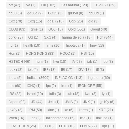
fvx
(47)
fxe
(1)
FXI
(102)
Gas natural
(123)
GBPUSD
(39)
gd30
(6)
gd30d
(9)
GD35
(3)
gd35d
(8)
gd38d
(1)
Gdx
(70)
Gdxj
(15)
ggal
(218)
Ggb
(26)
gld
(3)
GLOB
(63)
gme
(1)
GOL
(18)
Gold
(551)
Googl
(40)
gprk
(23)
GS
(1)
GXG
(4)
harina de soja
(18)
Hch
(844)
hd
(1)
health
(19)
hims
(16)
hipoteca
(1)
hmy
(23)
Hon
(1)
HONG KONG
(83)
HOOD
(1)
HSI
(15)
HSTECH
(46)
hum
(1)
hyg
(18)
IA
(57)
iab
(1)
ibb
(3)
ibex
(12)
ibit
(4)
IEF
(13)
IEI
(17)
IGV
(13)
ilf
(3)
India
(5)
Indices
(3609)
INFLACION
(113)
Inglaterra
(60)
intc
(60)
IONQ
(1)
ipc
(2)
iren
(1)
IRON ORE
(55)
IRS
(38)
Israel
(10)
Italia
(3)
Itub
(48)
iwm
(3)
iyt
(1)
Japon
(92)
JD
(44)
Jets
(1)
JMIA
(9)
JNK
(1)
jp10y
(6)
jp40y
(3)
JPM
(50)
klac
(1)
ko
(6)
korea
(1)
KRE
(21)
kweb
(16)
Lac
(2)
latinoamerica
(15)
lcid
(1)
linkusd
(1)
LIRA TURCA
(26)
LIT
(10)
LITIO
(10)
LOMA
(22)
lqd
(11)