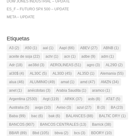
DOW JONES INDUSTRIAL – UPDATE
ES_F – FUTURO SPX 500 – UPDATE
META – UPDATE
Etiquetas
A3
(2)
A50
(1)
aal
(1)
Aapl
(66)
ABEV
(27)
ABNB
(1)
aceite de soja
(22)
achr
(1)
acn
(1)
adbe
(9)
adm
(1)
Adr
(18)
ae38d
(3)
AEROLINEAS
(51)
agro
(3)
AL29D
(2)
al30$
(4)
AL30C
(5)
AL30D
(45)
AL35D
(1)
Alemania
(55)
alua
(46)
ALUMINIO
(49)
amat
(1)
amd
(47)
AMZN
(34)
anet
(1)
anécdotas
(3)
Arabia Saudita
(1)
aramco
(1)
Argentina
(2530)
Argt
(119)
ARKK
(37)
asts
(8)
AT&T
(5)
Australia
(5)
avgo
(10)
Aviso
(3)
azul
(27)
B
(3)
BA
(23)
Baba
(99)
bac
(6)
bak
(6)
BALANCES
(88)
BALTIC DRY
(1)
BANCOS
(907)
BANCOS CENTRALES
(13)
Barrick
(38)
BBAR
(89)
Bbd
(105)
bbva
(2)
bcs
(3)
BDORY
(10)