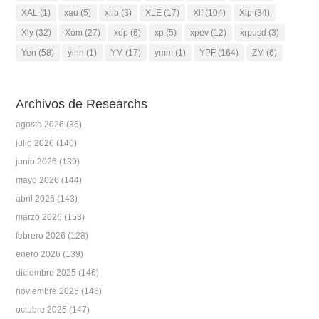
XAL
(1)
xau
(5)
xhb
(3)
XLE
(17)
Xlf
(104)
Xlp
(34)
Xly
(32)
Xom
(27)
xop
(6)
xp
(5)
xpev
(12)
xrpusd
(3)
Yen
(58)
yinn
(1)
YM
(17)
ymm
(1)
YPF
(164)
ZM
(6)
Archivos de Researchs
agosto 2026
(36)
julio 2026
(140)
junio 2026
(139)
mayo 2026
(144)
abril 2026
(143)
marzo 2026
(153)
febrero 2026
(128)
enero 2026
(139)
diciembre 2025
(146)
noviembre 2025
(146)
octubre 2025
(147)