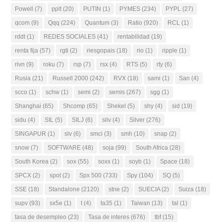
Powell
(7)
pplt
(20)
PUTIN
(1)
PYMES
(234)
PYPL
(27)
qcom
(9)
Qqq
(224)
Quantum
(3)
Ratio
(920)
RCL
(1)
rddt
(1)
REDES SOCIALES
(41)
rentabilidad
(19)
renta fija
(57)
rgti
(2)
riesgopais
(18)
rio
(1)
ripple
(1)
rivn
(9)
roku
(7)
rsp
(7)
rsx
(4)
RTS
(5)
rty
(6)
Rusia
(21)
Russell 2000
(242)
RVX
(18)
sami
(1)
San
(4)
scco
(1)
schw
(1)
semi
(2)
semis
(267)
sgg
(1)
Shanghai
(65)
Shcomp
(65)
Shekel
(5)
shy
(4)
sid
(19)
sidu
(4)
SIL
(5)
SILJ
(6)
silv
(4)
Silver
(276)
SINGAPUR
(1)
slv
(6)
smci
(3)
smh
(10)
snap
(2)
snow
(7)
SOFTWARE
(48)
soja
(99)
South Africa
(28)
South Korea
(2)
sox
(55)
soxx
(1)
soyb
(1)
Space
(18)
SPCX
(2)
spot
(2)
Spx 500
(733)
Spy
(104)
SQ
(5)
SSE
(18)
Standalone
(2120)
stne
(2)
SUECIA
(2)
Suiza
(18)
supv
(93)
sx5e
(1)
t
(4)
ta35
(1)
Taiwan
(13)
tal
(1)
tasa de desempleo
(23)
Tasa de interes
(676)
tbf
(15)