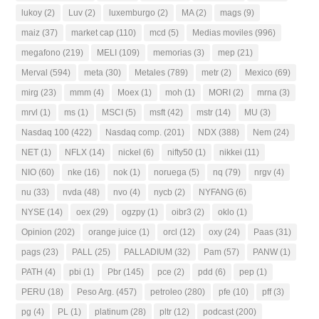
lukoy
(2)
Luv
(2)
luxemburgo
(2)
MA
(2)
mags
(9)
maiz
(37)
market cap
(110)
mcd
(5)
Medias moviles
(996)
megafono
(219)
MELI
(109)
memorias
(3)
mep
(21)
Merval
(594)
meta
(30)
Metales
(789)
metr
(2)
Mexico
(69)
mirg
(23)
mmm
(4)
Moex
(1)
moh
(1)
MORI
(2)
mrna
(3)
mrvl
(1)
ms
(1)
MSCI
(5)
msft
(42)
mstr
(14)
MU
(3)
Nasdaq 100
(422)
Nasdaq comp.
(201)
NDX
(388)
Nem
(24)
NET
(1)
NFLX
(14)
nickel
(6)
nifty50
(1)
nikkei
(11)
NIO
(60)
nke
(16)
nok
(1)
noruega
(5)
nq
(79)
nrgv
(4)
nu
(33)
nvda
(48)
nvo
(4)
nycb
(2)
NYFANG
(6)
NYSE
(14)
oex
(29)
ogzpy
(1)
oibr3
(2)
oklo
(1)
Opinion
(202)
orange juice
(1)
orcl
(12)
oxy
(24)
Paas
(31)
pags
(23)
PALL
(25)
PALLADIUM
(32)
Pam
(57)
PANW
(1)
PATH
(4)
pbi
(1)
Pbr
(145)
pce
(2)
pdd
(6)
pep
(1)
PERU
(18)
Peso Arg.
(457)
petroleo
(280)
pfe
(10)
pff
(3)
pg
(4)
PL
(1)
platinum
(28)
pltr
(12)
podcast
(200)