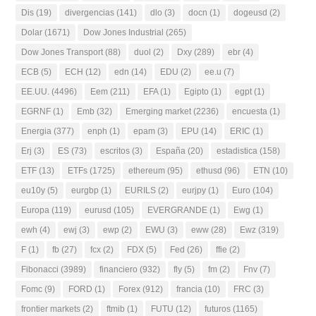
Dis
(19)
divergencias
(141)
dlo
(3)
docn
(1)
dogeusd
(2)
Dolar
(1671)
Dow Jones Industrial
(265)
Dow Jones Transport
(88)
duol
(2)
Dxy
(289)
ebr
(4)
ECB
(5)
ECH
(12)
edn
(14)
EDU
(2)
ee.u
(7)
EE.UU.
(4496)
Eem
(211)
EFA
(1)
Egipto
(1)
egpt
(1)
EGRNF
(1)
Emb
(32)
Emerging market
(2236)
encuesta
(1)
Energia
(377)
enph
(1)
epam
(3)
EPU
(14)
ERIC
(1)
Erj
(3)
ES
(73)
escritos
(3)
España
(20)
estadistica
(158)
ETF
(13)
ETFs
(1725)
ethereum
(95)
ethusd
(96)
ETN
(10)
eu10y
(5)
eurgbp
(1)
EURILS
(2)
eurjpy
(1)
Euro
(104)
Europa
(119)
eurusd
(105)
EVERGRANDE
(1)
Ewg
(1)
ewh
(4)
ewj
(3)
ewp
(2)
EWU
(3)
eww
(28)
Ewz
(319)
F
(1)
fb
(27)
fcx
(2)
FDX
(5)
Fed
(26)
ffie
(2)
Fibonacci
(3989)
financiero
(932)
fly
(5)
fm
(2)
Fnv
(7)
Fomc
(9)
FORD
(1)
Forex
(912)
francia
(10)
FRC
(3)
frontier markets
(2)
ftmib
(1)
FUTU
(12)
futuros
(1165)