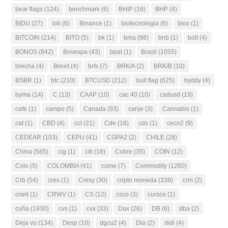
bear flags
(124)
benchmark
(6)
BHIP
(18)
BHP
(4)
BIDU
(27)
bili
(6)
Binance
(1)
biotecnologia
(6)
biox
(1)
BITCOIN
(214)
BITO
(5)
bk
(1)
bma
(98)
bnb
(1)
bolt
(4)
BONOS
(842)
Bovespa
(43)
bpat
(1)
Brasil
(1055)
brecha
(4)
Brexit
(4)
brfs
(7)
BRK/A
(2)
BRK/B
(10)
BSBR
(1)
btc
(210)
BTCUSD
(212)
bull flag
(625)
byddy
(4)
byma
(14)
C
(13)
CAAP
(10)
cac 40
(10)
cadusd
(19)
cafe
(1)
campo
(5)
Canada
(93)
canje
(3)
Cannabis
(1)
cat
(1)
CBD
(4)
ccl
(21)
Cde
(18)
cds
(1)
ceco2
(9)
CEDEAR
(103)
CEPU
(41)
CGPA2
(2)
CHILE
(28)
China
(585)
cig
(1)
citi
(18)
Cobre
(35)
COIN
(12)
Colo
(5)
COLOMBIA
(41)
come
(7)
Commodity
(1260)
Crb
(54)
cres
(1)
Cresy
(30)
cripto moneda
(339)
crm
(2)
crwd
(1)
CRWV
(1)
CS
(12)
csco
(3)
cursos
(1)
cuña
(1930)
cvs
(1)
cvx
(33)
Dax
(26)
DB
(6)
dba
(2)
Deja vu
(134)
Desp
(10)
dgcu2
(4)
Dia
(2)
didi
(4)