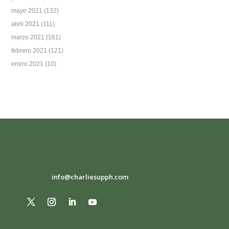
mayo 2021
(132)
abril 2021
(111)
marzo 2021
(161)
febrero 2021
(121)
enero 2021
(10)
info@charliesupph.com