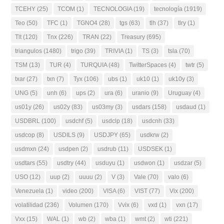
TCEHY
(25)
TCOM
(1)
TECNOLOGIA
(19)
tecnología
(1919)
Teo
(50)
TFC
(1)
TGNO4
(28)
tgs
(63)
tlh
(37)
tlry
(1)
Tlt
(120)
Tnx
(226)
TRAN
(22)
Treasury
(695)
triangulos
(1480)
trigo
(39)
TRIVIA
(1)
TS
(3)
tsla
(70)
TSM
(13)
TUR
(4)
TURQUIA
(48)
TwitterSpaces
(4)
twtr
(5)
txar
(27)
txn
(7)
Tyx
(106)
ubs
(1)
uk10
(1)
uk10y
(3)
UNG
(5)
unh
(6)
ups
(2)
ura
(6)
uranio
(9)
Uruguay
(4)
us01y
(26)
us02y
(83)
us03my
(3)
usdars
(158)
usdaud
(1)
USDBRL
(100)
usdchf
(5)
usdclp
(18)
usdcnh
(33)
usdcop
(8)
USDILS
(9)
USDJPY
(65)
usdkrw
(2)
usdmxn
(24)
usdpen
(2)
usdrub
(11)
USDSEK
(1)
usdtars
(55)
usdtry
(44)
usduyu
(1)
usdwon
(1)
usdzar
(5)
USO
(12)
uup
(2)
uuuu
(2)
V
(3)
Vale
(70)
valo
(6)
Venezuela
(1)
video
(200)
VISA
(6)
VIST
(77)
Vix
(200)
volatilidad
(236)
Volumen
(170)
Vvix
(6)
vxd
(1)
vxn
(17)
Vxx
(15)
WAL
(1)
wb
(2)
wba
(1)
wmt
(2)
wti
(221)