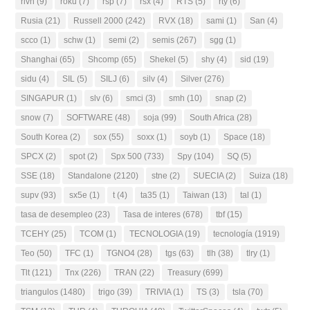
rivn
(9)
roku
(7)
rsp
(7)
rsx
(4)
RTS
(5)
rty
(6)
Rusia
(21)
Russell 2000
(242)
RVX
(18)
sami
(1)
San
(4)
scco
(1)
schw
(1)
semi
(2)
semis
(267)
sgg
(1)
Shanghai
(65)
Shcomp
(65)
Shekel
(5)
shy
(4)
sid
(19)
sidu
(4)
SIL
(5)
SILJ
(6)
silv
(4)
Silver
(276)
SINGAPUR
(1)
slv
(6)
smci
(3)
smh
(10)
snap
(2)
snow
(7)
SOFTWARE
(48)
soja
(99)
South Africa
(28)
South Korea
(2)
sox
(55)
soxx
(1)
soyb
(1)
Space
(18)
SPCX
(2)
spot
(2)
Spx 500
(733)
Spy
(104)
SQ
(5)
SSE
(18)
Standalone
(2120)
stne
(2)
SUECIA
(2)
Suiza
(18)
supv
(93)
sx5e
(1)
t
(4)
ta35
(1)
Taiwan
(13)
tal
(1)
tasa de desempleo
(23)
Tasa de interes
(678)
tbf
(15)
TCEHY
(25)
TCOM
(1)
TECNOLOGIA
(19)
tecnología
(1919)
Teo
(50)
TFC
(1)
TGNO4
(28)
tgs
(63)
tlh
(38)
tlry
(1)
Tlt
(121)
Tnx
(226)
TRAN
(22)
Treasury
(699)
triangulos
(1480)
trigo
(39)
TRIVIA
(1)
TS
(3)
tsla
(70)