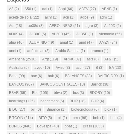
A3
(2)
A50
(1)
aal
(1)
Aapl
(66)
ABEV
(27)
ABNB
(1)
aceite de soja
(22)
achr
(1)
acn
(1)
adbe
(9)
adm
(1)
Adr
(18)
ae38d
(3)
AEROLINEAS
(51)
agro
(3)
AL29D
(2)
al30$
(4)
AL30C
(5)
AL30D
(45)
AL35D
(1)
Alemania
(55)
alua
(46)
ALUMINIO
(49)
amat
(1)
amd
(47)
AMZN
(34)
anet
(1)
anécdotas
(3)
Arabia Saudita
(1)
aramco
(1)
Argentina
(2530)
Argt
(119)
ARKK
(37)
asts
(8)
AT&T
(5)
Australia
(5)
avgo
(10)
Aviso
(3)
azul
(27)
B
(3)
BA
(23)
Baba
(99)
bac
(6)
bak
(6)
BALANCES
(88)
BALTIC DRY
(1)
BANCOS
(907)
BANCOS CENTRALES
(13)
Barrick
(38)
BBAR
(89)
Bbd
(105)
bbva
(2)
bcs
(3)
BDORY
(10)
bear flags
(125)
benchmark
(6)
BHIP
(18)
BHP
(4)
BIDU
(27)
bili
(6)
Binance
(1)
biotecnologia
(6)
biox
(1)
BITCOIN
(214)
BITO
(5)
bk
(1)
bma
(98)
bnb
(1)
bolt
(4)
BONOS
(846)
Bovespa
(43)
bpat
(1)
Brasil
(1055)