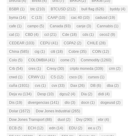
brecha
(4)
Brexit
(4)
brfs
(7)
BRK/A
(2)
BRK/B
(10)
BSBR
(1)
btc
(210)
BTCUSD
(212)
bull flag
(626)
byddy
(4)
byma
(14)
C
(13)
CAAP
(10)
cac 40
(10)
cadusd
(19)
cafe
(1)
campo
(5)
Canada
(93)
canje
(3)
Cannabis
(1)
cat
(1)
CBD
(4)
ccl
(21)
Cde
(18)
cds
(1)
ceco2
(9)
CEDEAR
(103)
CEPU
(41)
CGPA2
(2)
CHILE
(28)
China
(585)
cig
(1)
citi
(18)
Cobre
(35)
COIN
(12)
Colo
(5)
COLOMBIA
(41)
come
(7)
Commodity
(1260)
Crb
(54)
cres
(1)
Cresy
(30)
cripto moneda
(339)
crm
(2)
crwd
(1)
CRWV
(1)
CS
(12)
csco
(3)
cursos
(1)
cuña
(1931)
cvs
(1)
cvx
(33)
Dax
(26)
DB
(6)
dba
(2)
Deja vu
(134)
Desp
(10)
dgcu2
(4)
Dia
(2)
didi
(4)
Dis
(19)
divergencias
(141)
dlo
(3)
docn
(1)
dogeusd
(2)
Dolar
(1672)
Dow Jones Industrial
(265)
Dow Jones Transport
(88)
duol
(2)
Dxy
(290)
ebr
(4)
ECB
(5)
ECH
(12)
edn
(14)
EDU
(2)
ee.u
(7)