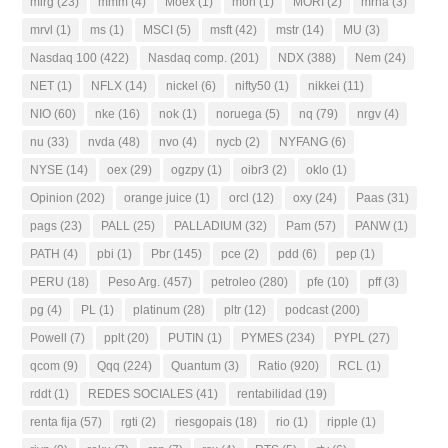
mirg
(23)
mmm
(4)
Moex
(1)
moh
(1)
MORI
(2)
mrna
(3)
mrvl
(1)
ms
(1)
MSCI
(5)
msft
(42)
mstr
(14)
MU
(3)
Nasdaq 100
(422)
Nasdaq comp.
(201)
NDX
(388)
Nem
(24)
NET
(1)
NFLX
(14)
nickel
(6)
nifty50
(1)
nikkei
(11)
NIO
(60)
nke
(16)
nok
(1)
noruega
(5)
nq
(79)
nrgv
(4)
nu
(33)
nvda
(48)
nvo
(4)
nycb
(2)
NYFANG
(6)
NYSE
(14)
oex
(29)
ogzpy
(1)
oibr3
(2)
oklo
(1)
Opinion
(202)
orange juice
(1)
orcl
(12)
oxy
(24)
Paas
(31)
pags
(23)
PALL
(25)
PALLADIUM
(32)
Pam
(57)
PANW
(1)
PATH
(4)
pbi
(1)
Pbr
(145)
pce
(2)
pdd
(6)
pep
(1)
PERU
(18)
Peso Arg.
(457)
petroleo
(280)
pfe
(10)
pff
(3)
pg
(4)
PL
(1)
platinum
(28)
pltr
(12)
podcast
(200)
Powell
(7)
pplt
(20)
PUTIN
(1)
PYMES
(234)
PYPL
(27)
qcom
(9)
Qqq
(224)
Quantum
(3)
Ratio
(920)
RCL
(1)
rddt
(1)
REDES SOCIALES
(41)
rentabilidad
(19)
renta fija
(57)
rgti
(2)
riesgopais
(18)
rio
(1)
ripple
(1)