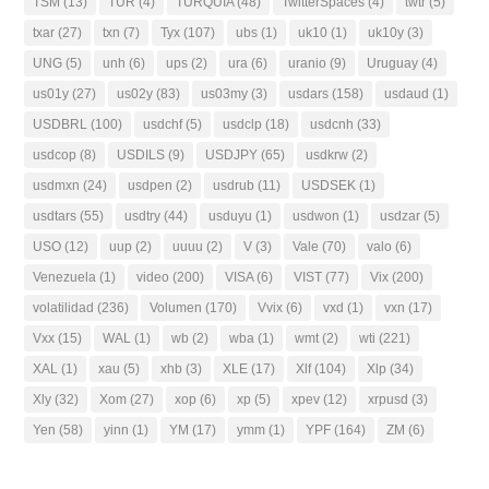
TSM
(13)
TUR
(4)
TURQUIA
(48)
TwitterSpaces
(4)
twtr
(5)
txar
(27)
txn
(7)
Tyx
(107)
ubs
(1)
uk10
(1)
uk10y
(3)
UNG
(5)
unh
(6)
ups
(2)
ura
(6)
uranio
(9)
Uruguay
(4)
us01y
(27)
us02y
(83)
us03my
(3)
usdars
(158)
usdaud
(1)
USDBRL
(100)
usdchf
(5)
usdclp
(18)
usdcnh
(33)
usdcop
(8)
USDILS
(9)
USDJPY
(65)
usdkrw
(2)
usdmxn
(24)
usdpen
(2)
usdrub
(11)
USDSEK
(1)
usdtars
(55)
usdtry
(44)
usduyu
(1)
usdwon
(1)
usdzar
(5)
USO
(12)
uup
(2)
uuuu
(2)
V
(3)
Vale
(70)
valo
(6)
Venezuela
(1)
video
(200)
VISA
(6)
VIST
(77)
Vix
(200)
volatilidad
(236)
Volumen
(170)
Vvix
(6)
vxd
(1)
vxn
(17)
Vxx
(15)
WAL
(1)
wb
(2)
wba
(1)
wmt
(2)
wti
(221)
XAL
(1)
xau
(5)
xhb
(3)
XLE
(17)
Xlf
(104)
Xlp
(34)
Xly
(32)
Xom
(27)
xop
(6)
xp
(5)
xpev
(12)
xrpusd
(3)
Yen
(58)
yinn
(1)
YM
(17)
ymm
(1)
YPF
(164)
ZM
(6)