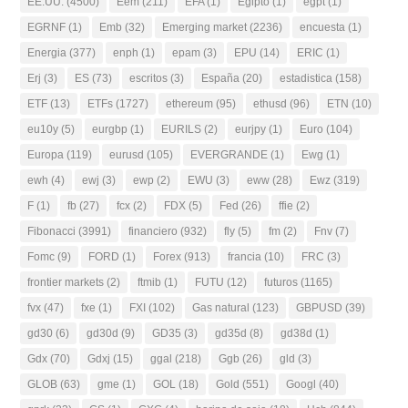
EE.UU.
(4500)
Eem
(211)
EFA
(1)
Egipto
(1)
egpt
(1)
EGRNF
(1)
Emb
(32)
Emerging market
(2236)
encuesta
(1)
Energia
(377)
enph
(1)
epam
(3)
EPU
(14)
ERIC
(1)
Erj
(3)
ES
(73)
escritos
(3)
España
(20)
estadistica
(158)
ETF
(13)
ETFs
(1727)
ethereum
(95)
ethusd
(96)
ETN
(10)
eu10y
(5)
eurgbp
(1)
EURILS
(2)
eurjpy
(1)
Euro
(104)
Europa
(119)
eurusd
(105)
EVERGRANDE
(1)
Ewg
(1)
ewh
(4)
ewj
(3)
ewp
(2)
EWU
(3)
eww
(28)
Ewz
(319)
F
(1)
fb
(27)
fcx
(2)
FDX
(5)
Fed
(26)
ffie
(2)
Fibonacci
(3991)
financiero
(932)
fly
(5)
fm
(2)
Fnv
(7)
Fomc
(9)
FORD
(1)
Forex
(913)
francia
(10)
FRC
(3)
frontier markets
(2)
ftmib
(1)
FUTU
(12)
futuros
(1165)
fvx
(47)
fxe
(1)
FXI
(102)
Gas natural
(123)
GBPUSD
(39)
gd30
(6)
gd30d
(9)
GD35
(3)
gd35d
(8)
gd38d
(1)
Gdx
(70)
Gdxj
(15)
ggal
(218)
Ggb
(26)
gld
(3)
GLOB
(63)
gme
(1)
GOL
(18)
Gold
(551)
Googl
(40)