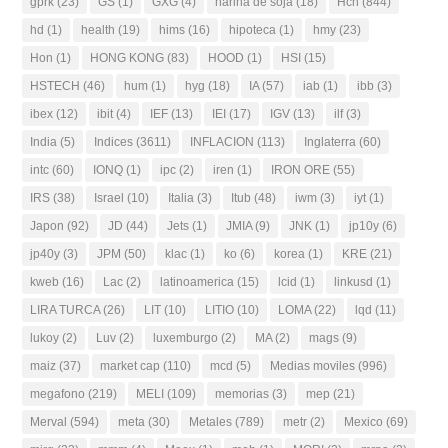
gprk
(23)
GS
(1)
GXG
(4)
harina de soja
(18)
Hch
(844)
hd
(1)
health
(19)
hims
(16)
hipoteca
(1)
hmy
(23)
Hon
(1)
HONG KONG
(83)
HOOD
(1)
HSI
(15)
HSTECH
(46)
hum
(1)
hyg
(18)
IA
(57)
iab
(1)
ibb
(3)
ibex
(12)
ibit
(4)
IEF
(13)
IEI
(17)
IGV
(13)
ilf
(3)
India
(5)
Indices
(3611)
INFLACION
(113)
Inglaterra
(60)
intc
(60)
IONQ
(1)
ipc
(2)
iren
(1)
IRON ORE
(55)
IRS
(38)
Israel
(10)
Italia
(3)
Itub
(48)
iwm
(3)
iyt
(1)
Japon
(92)
JD
(44)
Jets
(1)
JMIA
(9)
JNK
(1)
jp10y
(6)
jp40y
(3)
JPM
(50)
klac
(1)
ko
(6)
korea
(1)
KRE
(21)
kweb
(16)
Lac
(2)
latinoamerica
(15)
lcid
(1)
linkusd
(1)
LIRA TURCA
(26)
LIT
(10)
LITIO
(10)
LOMA
(22)
lqd
(11)
lukoy
(2)
Luv
(2)
luxemburgo
(2)
MA
(2)
mags
(9)
maiz
(37)
market cap
(110)
mcd
(5)
Medias moviles
(996)
megafono
(219)
MELI
(109)
memorias
(3)
mep
(21)
Merval
(594)
meta
(30)
Metales
(789)
metr
(2)
Mexico
(69)