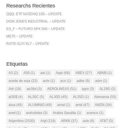
Researchs Recientes
QQQ- ETF NASDAQ 100 – UPDATE
DOW JONES INDUSTRIAL – UPDATE
ES_F – FUTURO SPX 500 – UPDATE
META – UPDATE
RATIO XLP/ XLY – UPDATE
Etiquetas
A3
(2)
A50
(1)
aal
(1)
Aapl
(66)
ABEV
(27)
ABNB
(1)
aceite de soja
(22)
achr
(1)
acn
(1)
adbe
(9)
adm
(1)
Adr
(18)
ae38d
(3)
AEROLINEAS
(51)
agro
(3)
AL29D
(2)
al30$
(4)
AL30C
(5)
AL30D
(45)
AL35D
(1)
Alemania
(55)
alua
(46)
ALUMINIO
(49)
amat
(1)
amd
(47)
AMZN
(34)
anet
(1)
anécdotas
(3)
Arabia Saudita
(1)
aramco
(1)
Argentina
(2530)
Argt
(119)
ARKK
(37)
asts
(8)
AT&T
(5)