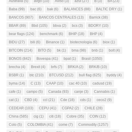
Australia
(5)
avgo
(10)
Aviso
(3)
azul
(27)
B
(3)
BA
(23)
Baba
(99)
bac
(6)
bak
(6)
BALANCES
(88)
BALTIC DRY
(1)
BANCOS
(907)
BANCOS CENTRALES
(13)
Barrick
(38)
BBAR
(89)
Bbd
(105)
bbva
(2)
bcs
(3)
BDORY
(10)
bear flags
(124)
benchmark
(6)
BHIP
(18)
BHP
(4)
BIDU
(27)
bili
(6)
Binance
(1)
biotecnologia
(6)
biox
(1)
BITCOIN
(214)
BITO
(5)
bk
(1)
bma
(98)
bnb
(1)
bolt
(4)
BONOS
(842)
Bovespa
(41)
bpat
(1)
Brasil
(1050)
brecha
(4)
Brexit
(4)
brfs
(7)
BRK/A
(2)
BRK/B
(10)
BSBR
(1)
btc
(210)
BTCUSD
(212)
bull flag
(625)
byddy
(4)
byma
(14)
C
(13)
CAAP
(10)
cac 40
(10)
cadusd
(19)
cafe
(1)
campo
(5)
Canada
(93)
canje
(3)
Cannabis
(1)
cat
(1)
CBD
(4)
ccl
(21)
Cde
(18)
cds
(1)
ceco2
(9)
CEDEAR
(103)
CEPU
(41)
CGPA2
(2)
CHILE
(28)
China
(585)
cig
(1)
citi
(18)
Cobre
(35)
COIN
(12)
Colo
(5)
COLOMBIA
(41)
come
(7)
Commodity
(1257)