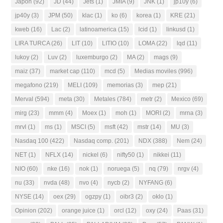
Japon
(92)
JD
(44)
Jets
(1)
JMIA
(9)
JNK
(1)
jp10y
(6)
jp40y
(3)
JPM
(50)
klac
(1)
ko
(6)
korea
(1)
KRE
(21)
kweb
(16)
Lac
(2)
latinoamerica
(15)
lcid
(1)
linkusd
(1)
LIRA TURCA
(26)
LIT
(10)
LITIO
(10)
LOMA
(22)
lqd
(11)
lukoy
(2)
Luv
(2)
luxemburgo
(2)
MA
(2)
mags
(9)
maiz
(37)
market cap
(110)
mcd
(5)
Medias moviles
(996)
megafono
(219)
MELI
(109)
memorias
(3)
mep
(21)
Merval
(594)
meta
(30)
Metales
(784)
metr
(2)
Mexico
(69)
mirg
(23)
mmm
(4)
Moex
(1)
moh
(1)
MORI
(2)
mrna
(3)
mrvl
(1)
ms
(1)
MSCI
(5)
msft
(42)
mstr
(14)
MU
(3)
Nasdaq 100
(422)
Nasdaq comp.
(201)
NDX
(388)
Nem
(24)
NET
(1)
NFLX
(14)
nickel
(6)
nifty50
(1)
nikkei
(11)
NIO
(60)
nke
(16)
nok
(1)
noruega
(5)
nq
(79)
nrgv
(4)
nu
(33)
nvda
(48)
nvo
(4)
nycb
(2)
NYFANG
(6)
NYSE
(14)
oex
(29)
ogzpy
(1)
oibr3
(2)
oklo
(1)
Opinion
(202)
orange juice
(1)
orcl
(12)
oxy
(24)
Paas
(31)