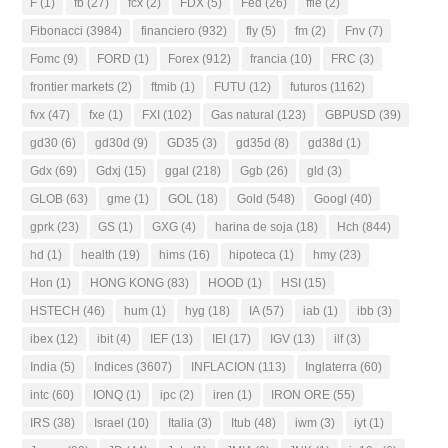
F
(1)
fb
(27)
fcx
(2)
FDX
(5)
Fed
(26)
ffie
(2)
Fibonacci
(3984)
financiero
(932)
fly
(5)
fm
(2)
Fnv
(7)
Fomc
(9)
FORD
(1)
Forex
(912)
francia
(10)
FRC
(3)
frontier markets
(2)
ftmib
(1)
FUTU
(12)
futuros
(1162)
fvx
(47)
fxe
(1)
FXI
(102)
Gas natural
(123)
GBPUSD
(39)
gd30
(6)
gd30d
(9)
GD35
(3)
gd35d
(8)
gd38d
(1)
Gdx
(69)
Gdxj
(15)
ggal
(218)
Ggb
(26)
gld
(3)
GLOB
(63)
gme
(1)
GOL
(18)
Gold
(548)
Googl
(40)
gprk
(23)
GS
(1)
GXG
(4)
harina de soja
(18)
Hch
(844)
hd
(1)
health
(19)
hims
(16)
hipoteca
(1)
hmy
(23)
Hon
(1)
HONG KONG
(83)
HOOD
(1)
HSI
(15)
HSTECH
(46)
hum
(1)
hyg
(18)
IA
(57)
iab
(1)
ibb
(3)
ibex
(12)
ibit
(4)
IEF
(13)
IEI
(17)
IGV
(13)
ilf
(3)
India
(5)
Indices
(3607)
INFLACION
(113)
Inglaterra
(60)
intc
(60)
IONQ
(1)
ipc
(2)
iren
(1)
IRON ORE
(55)
IRS
(38)
Israel
(10)
Italia
(3)
Itub
(48)
iwm
(3)
iyt
(1)