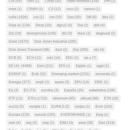
Crb
(54)
cres
(1)
Cresy
(30)
cripto moneda
(339)
crm
(2)
crwd
(1)
CRWV
(1)
CS
(12)
csco
(3)
cursos
(1)
cuña
(1926)
cvs
(1)
cvx
(33)
Dax
(26)
DB
(6)
dba
(2)
Deja vu
(134)
Desp
(10)
dgcu2
(4)
Dia
(2)
didi
(4)
Dis
(19)
divergencias
(140)
dlo
(3)
docn
(1)
dogeusd
(2)
Dolar
(1670)
Dow Jones Industrial
(265)
Dow Jones Transport
(88)
duol
(2)
Dxy
(289)
ebr
(4)
ECB
(5)
ECH
(12)
edn
(14)
EDU
(2)
ee.u
(7)
EE.UU.
(4496)
Eem
(211)
EFA
(1)
Egipto
(1)
egpt
(1)
EGRNF
(1)
Emb
(32)
Emerging market
(2231)
encuesta
(1)
Energia
(377)
enph
(1)
epam
(3)
EPU
(14)
ERIC
(1)
Erj
(3)
ES
(73)
escritos
(3)
España
(20)
estadistica
(158)
ETF
(13)
ETFs
(1722)
ethereum
(95)
ethusd
(96)
ETN
(10)
eu10y
(5)
eurgbp
(1)
EURILS
(2)
eurjpy
(1)
Euro
(104)
Europa
(119)
eurusd
(105)
EVERGRANDE
(1)
Ewg
(1)
ewh
(4)
ewj
(3)
ewp
(2)
EWU
(3)
eww
(28)
Ewz
(318)