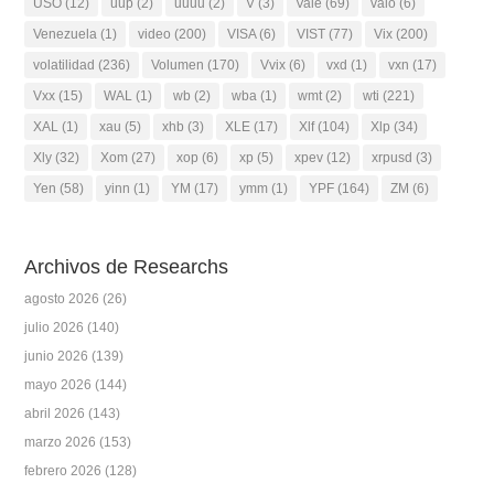
USO
(12)
uup
(2)
uuuu
(2)
V
(3)
Vale
(69)
valo
(6)
Venezuela
(1)
video
(200)
VISA
(6)
VIST
(77)
Vix
(200)
volatilidad
(236)
Volumen
(170)
Vvix
(6)
vxd
(1)
vxn
(17)
Vxx
(15)
WAL
(1)
wb
(2)
wba
(1)
wmt
(2)
wti
(221)
XAL
(1)
xau
(5)
xhb
(3)
XLE
(17)
Xlf
(104)
Xlp
(34)
Xly
(32)
Xom
(27)
xop
(6)
xp
(5)
xpev
(12)
xrpusd
(3)
Yen
(58)
yinn
(1)
YM
(17)
ymm
(1)
YPF
(164)
ZM
(6)
Archivos de Researchs
agosto 2026
(26)
julio 2026
(140)
junio 2026
(139)
mayo 2026
(144)
abril 2026
(143)
marzo 2026
(153)
febrero 2026
(128)