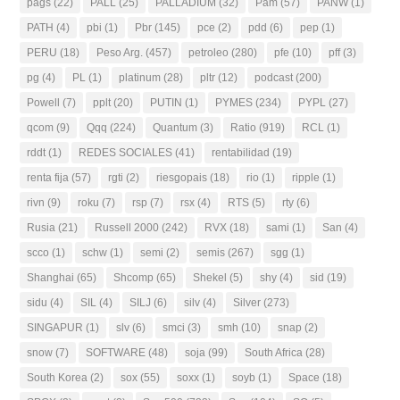
pags
(22)
PALL
(25)
PALLADIUM
(32)
Pam
(57)
PANW
(1)
PATH
(4)
pbi
(1)
Pbr
(145)
pce
(2)
pdd
(6)
pep
(1)
PERU
(18)
Peso Arg.
(457)
petroleo
(280)
pfe
(10)
pff
(3)
pg
(4)
PL
(1)
platinum
(28)
pltr
(12)
podcast
(200)
Powell
(7)
pplt
(20)
PUTIN
(1)
PYMES
(234)
PYPL
(27)
qcom
(9)
Qqq
(224)
Quantum
(3)
Ratio
(919)
RCL
(1)
rddt
(1)
REDES SOCIALES
(41)
rentabilidad
(19)
renta fija
(57)
rgti
(2)
riesgopais
(18)
rio
(1)
ripple
(1)
rivn
(9)
roku
(7)
rsp
(7)
rsx
(4)
RTS
(5)
rty
(6)
Rusia
(21)
Russell 2000
(242)
RVX
(18)
sami
(1)
San
(4)
scco
(1)
schw
(1)
semi
(2)
semis
(267)
sgg
(1)
Shanghai
(65)
Shcomp
(65)
Shekel
(5)
shy
(4)
sid
(19)
sidu
(4)
SIL
(4)
SILJ
(6)
silv
(4)
Silver
(273)
SINGAPUR
(1)
slv
(6)
smci
(3)
smh
(10)
snap
(2)
snow
(7)
SOFTWARE
(48)
soja
(99)
South Africa
(28)
South Korea
(2)
sox
(55)
soxx
(1)
soyb
(1)
Space
(18)