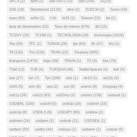
SPCX
(2)
spot
(2)
Spx 500
(733)
Spy
(104)
SQ
(5)
SSE
(18)
Standalone
(2120)
stne
(2)
SUECIA
(2)
Suiza
(18)
supv
(93)
sx5e
(1)
t
(4)
ta35
(1)
Taiwan
(13)
tal
(1)
tasa de desempleo
(23)
Tasa de interes
(676)
tbf
(15)
TCEHY
(25)
TCOM
(1)
TECNOLOGIA
(19)
tecnología
(1918)
Teo
(50)
TFC
(1)
TGNO4
(28)
tgs
(63)
tlh
(37)
tlry
(1)
Tlt
(120)
Tnx
(226)
TRAN
(22)
Treasury
(695)
triangulos
(1476)
trigo
(39)
TRIVIA
(1)
TS
(3)
tsla
(70)
TSM
(13)
TUR
(4)
TURQUIA
(48)
TwitterSpaces
(4)
twtr
(5)
txar
(27)
txn
(7)
Tyx
(106)
ubs
(1)
uk10
(1)
uk10y
(3)
UNG
(5)
unh
(6)
ups
(2)
ura
(6)
uranio
(9)
Uruguay
(4)
us01y
(26)
us02y
(83)
us03my
(3)
usdars
(158)
usdaud
(1)
USDBRL
(100)
usdchf
(5)
usdclp
(18)
usdcnh
(33)
usdcop
(8)
USDILS
(9)
USDJPY
(65)
usdkrw
(2)
usdmxn
(24)
usdpen
(2)
usdrub
(11)
USDSEK
(1)
usdtars
(55)
usdtry
(44)
usduyu
(1)
usdwon
(1)
usdzar
(5)