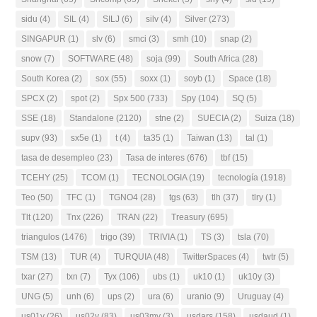
sidu
(4)
SIL
(4)
SILJ
(6)
silv
(4)
Silver
(273)
SINGAPUR
(1)
slv
(6)
smci
(3)
smh
(10)
snap
(2)
snow
(7)
SOFTWARE
(48)
soja
(99)
South Africa
(28)
South Korea
(2)
sox
(55)
soxx
(1)
soyb
(1)
Space
(18)
SPCX
(2)
spot
(2)
Spx 500
(733)
Spy
(104)
SQ
(5)
SSE
(18)
Standalone
(2120)
stne
(2)
SUECIA
(2)
Suiza
(18)
supv
(93)
sx5e
(1)
t
(4)
ta35
(1)
Taiwan
(13)
tal
(1)
tasa de desempleo
(23)
Tasa de interes
(676)
tbf
(15)
TCEHY
(25)
TCOM
(1)
TECNOLOGIA
(19)
tecnología
(1918)
Teo
(50)
TFC
(1)
TGNO4
(28)
tgs
(63)
tlh
(37)
tlry
(1)
Tlt
(120)
Tnx
(226)
TRAN
(22)
Treasury
(695)
triangulos
(1476)
trigo
(39)
TRIVIA
(1)
TS
(3)
tsla
(70)
TSM
(13)
TUR
(4)
TURQUIA
(48)
TwitterSpaces
(4)
twtr
(5)
txar
(27)
txn
(7)
Tyx
(106)
ubs
(1)
uk10
(1)
uk10y
(3)
UNG
(5)
unh
(6)
ups
(2)
ura
(6)
uranio
(9)
Uruguay
(4)
us01y
(26)
us02y
(83)
us03my
(3)
usdars
(158)
usdaud
(1)