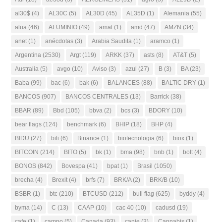
al30$
(4)
AL30C
(5)
AL30D
(45)
AL35D
(1)
Alemania
(55)
alua
(46)
ALUMINIO
(49)
amat
(1)
amd
(47)
AMZN
(34)
anet
(1)
anécdotas
(3)
Arabia Saudita
(1)
aramco
(1)
Argentina
(2530)
Argt
(119)
ARKK
(37)
asts
(8)
AT&T
(5)
Australia
(5)
avgo
(10)
Aviso
(3)
azul
(27)
B
(3)
BA
(23)
Baba
(99)
bac
(6)
bak
(6)
BALANCES
(88)
BALTIC DRY
(1)
BANCOS
(907)
BANCOS CENTRALES
(13)
Barrick
(38)
BBAR
(89)
Bbd
(105)
bbva
(2)
bcs
(3)
BDORY
(10)
bear flags
(124)
benchmark
(6)
BHIP
(18)
BHP
(4)
BIDU
(27)
bili
(6)
Binance
(1)
biotecnologia
(6)
biox
(1)
BITCOIN
(214)
BITO
(5)
bk
(1)
bma
(98)
bnb
(1)
bolt
(4)
BONOS
(842)
Bovespa
(41)
bpat
(1)
Brasil
(1050)
brecha
(4)
Brexit
(4)
brfs
(7)
BRK/A
(2)
BRK/B
(10)
BSBR
(1)
btc
(210)
BTCUSD
(212)
bull flag
(625)
byddy
(4)
byma
(14)
C
(13)
CAAP
(10)
cac 40
(10)
cadusd
(19)
cafe
(1)
campo
(5)
Canada
(93)
canje
(3)
Cannabis
(1)