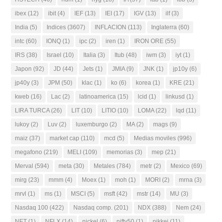
ibex
(12)
ibit
(4)
IEF
(13)
IEI
(17)
IGV
(13)
ilf
(3)
India
(5)
Indices
(3607)
INFLACION
(113)
Inglaterra
(60)
intc
(60)
IONQ
(1)
ipc
(2)
iren
(1)
IRON ORE
(55)
IRS
(38)
Israel
(10)
Italia
(3)
Itub
(48)
iwm
(3)
iyt
(1)
Japon
(92)
JD
(44)
Jets
(1)
JMIA
(9)
JNK
(1)
jp10y
(6)
jp40y
(3)
JPM
(50)
klac
(1)
ko
(6)
korea
(1)
KRE
(21)
kweb
(16)
Lac
(2)
latinoamerica
(15)
lcid
(1)
linkusd
(1)
LIRA TURCA
(26)
LIT
(10)
LITIO
(10)
LOMA
(22)
lqd
(11)
lukoy
(2)
Luv
(2)
luxemburgo
(2)
MA
(2)
mags
(9)
maiz
(37)
market cap
(110)
mcd
(5)
Medias moviles
(996)
megafono
(219)
MELI
(109)
memorias
(3)
mep
(21)
Merval
(594)
meta
(30)
Metales
(784)
metr
(2)
Mexico
(69)
mirg
(23)
mmm
(4)
Moex
(1)
moh
(1)
MORI
(2)
mrna
(3)
mrvl
(1)
ms
(1)
MSCI
(5)
msft
(42)
mstr
(14)
MU
(3)
Nasdaq 100
(422)
Nasdaq comp.
(201)
NDX
(388)
Nem
(24)
NET
(1)
NFLX
(14)
nickel
(6)
nifty50
(1)
nikkei
(11)