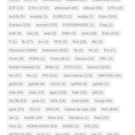
ETF
(13)
ETFs
(1722)
ethereum
(95)
ethusd
(96)
ETN
(10)
eu10y
(5)
eurgbp
(1)
EURILS
(2)
eurjpy
(1)
Euro
(104)
Europa
(119)
eurusd
(105)
EVERGRANDE
(1)
Ewg
(1)
ewh
(4)
ewj
(3)
ewp
(2)
EWU
(3)
eww
(28)
Ewz
(318)
F
(1)
fb
(27)
fcx
(2)
FDX
(5)
Fed
(26)
ffie
(2)
Fibonacci
(3984)
financiero
(932)
fly
(5)
fm
(2)
Fnv
(7)
Fomc
(9)
FORD
(1)
Forex
(912)
francia
(10)
FRC
(3)
frontier markets
(2)
ftmib
(1)
FUTU
(12)
futuros
(1162)
fvx
(47)
fxe
(1)
FXI
(102)
Gas natural
(123)
GBPUSD
(39)
gd30
(6)
gd30d
(9)
GD35
(3)
gd35d
(8)
gd38d
(1)
Gdx
(69)
Gdxj
(15)
ggal
(218)
Ggb
(26)
gld
(3)
GLOB
(63)
gme
(1)
GOL
(18)
Gold
(548)
Googl
(40)
gprk
(23)
GS
(1)
GXG
(4)
harina de soja
(18)
Hch
(844)
hd
(1)
health
(19)
hims
(16)
hipoteca
(1)
hmy
(23)
Hon
(1)
HONG KONG
(83)
HOOD
(1)
HSI
(15)
HSTECH
(46)
hum
(1)
hyg
(18)
IA
(57)
iab
(1)
ibb
(3)