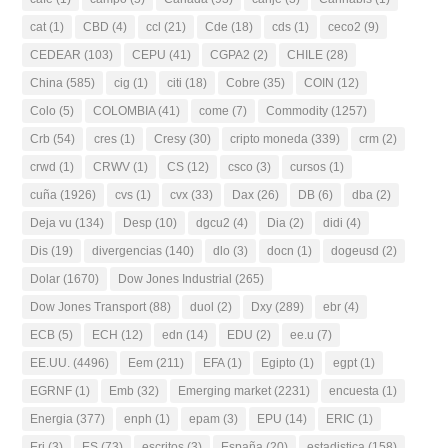
cat
(1)
CBD
(4)
ccl
(21)
Cde
(18)
cds
(1)
ceco2
(9)
CEDEAR
(103)
CEPU
(41)
CGPA2
(2)
CHILE
(28)
China
(585)
cig
(1)
citi
(18)
Cobre
(35)
COIN
(12)
Colo
(5)
COLOMBIA
(41)
come
(7)
Commodity
(1257)
Crb
(54)
cres
(1)
Cresy
(30)
cripto moneda
(339)
crm
(2)
crwd
(1)
CRWV
(1)
CS
(12)
csco
(3)
cursos
(1)
cuña
(1926)
cvs
(1)
cvx
(33)
Dax
(26)
DB
(6)
dba
(2)
Deja vu
(134)
Desp
(10)
dgcu2
(4)
Dia
(2)
didi
(4)
Dis
(19)
divergencias
(140)
dlo
(3)
docn
(1)
dogeusd
(2)
Dolar
(1670)
Dow Jones Industrial
(265)
Dow Jones Transport
(88)
duol
(2)
Dxy
(289)
ebr
(4)
ECB
(5)
ECH
(12)
edn
(14)
EDU
(2)
ee.u
(7)
EE.UU.
(4496)
Eem
(211)
EFA
(1)
Egipto
(1)
egpt
(1)
EGRNF
(1)
Emb
(32)
Emerging market
(2231)
encuesta
(1)
Energia
(377)
enph
(1)
epam
(3)
EPU
(14)
ERIC
(1)
Erj
(3)
ES
(73)
escritos
(3)
España
(20)
estadistica
(158)