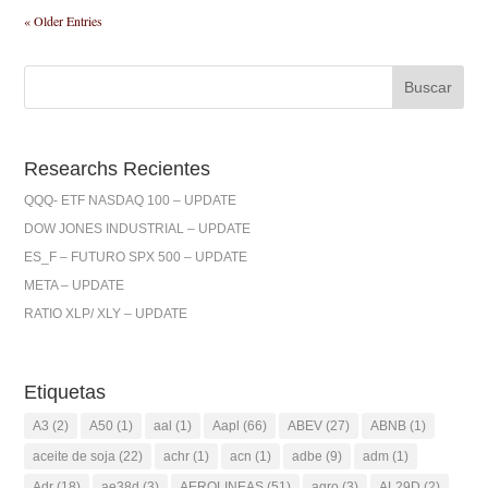
« Older Entries
Researchs Recientes
QQQ- ETF NASDAQ 100 – UPDATE
DOW JONES INDUSTRIAL – UPDATE
ES_F – FUTURO SPX 500 – UPDATE
META – UPDATE
RATIO XLP/ XLY – UPDATE
Etiquetas
A3
(2)
A50
(1)
aal
(1)
Aapl
(66)
ABEV
(27)
ABNB
(1)
aceite de soja
(22)
achr
(1)
acn
(1)
adbe
(9)
adm
(1)
Adr
(18)
ae38d
(3)
AEROLINEAS
(51)
agro
(3)
AL29D
(2)