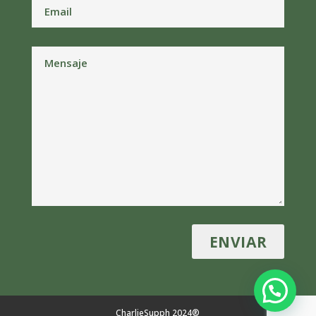
CharlieSupph 2024®