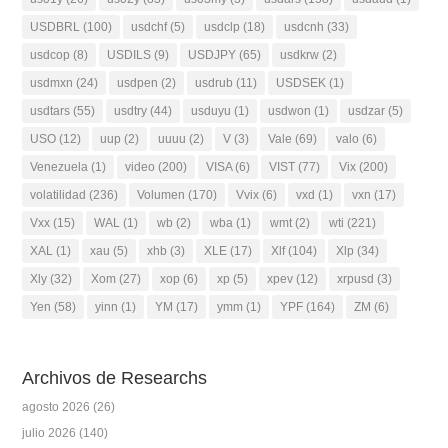
USDBRL
(100)
usdchf
(5)
usdclp
(18)
usdcnh
(33)
usdcop
(8)
USDILS
(9)
USDJPY
(65)
usdkrw
(2)
usdmxn
(24)
usdpen
(2)
usdrub
(11)
USDSEK
(1)
usdtars
(55)
usdtry
(44)
usduyu
(1)
usdwon
(1)
usdzar
(5)
USO
(12)
uup
(2)
uuuu
(2)
V
(3)
Vale
(69)
valo
(6)
Venezuela
(1)
video
(200)
VISA
(6)
VIST
(77)
Vix
(200)
volatilidad
(236)
Volumen
(170)
Vvix
(6)
vxd
(1)
vxn
(17)
Vxx
(15)
WAL
(1)
wb
(2)
wba
(1)
wmt
(2)
wti
(221)
XAL
(1)
xau
(5)
xhb
(3)
XLE
(17)
Xlf
(104)
Xlp
(34)
Xly
(32)
Xom
(27)
xop
(6)
xp
(5)
xpev
(12)
xrpusd
(3)
Yen
(58)
yinn
(1)
YM
(17)
ymm
(1)
YPF
(164)
ZM
(6)
Archivos de Researchs
agosto 2026
(26)
julio 2026
(140)