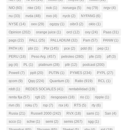
NIO
(60)
nke
(16)
nok
(1)
noruega
(5)
nq
(79)
nrgv
(4)
nu
(33)
nvda
(48)
nvo
(4)
nycb
(2)
NYFANG
(6)
NYSE
(14)
oex
(29)
ogzpy
(1)
oibr3
(2)
oklo
(1)
Opinion
(202)
orange juice
(1)
orcl
(12)
oxy
(24)
Paas
(31)
pags
(22)
PALL
(25)
PALLADIUM
(32)
Pam
(57)
PANW
(1)
PATH
(4)
pbi
(1)
Pbr
(145)
pce
(2)
pdd
(6)
pep
(1)
PERU
(18)
Peso Arg.
(457)
petroleo
(280)
pfe
(10)
pff
(3)
pg
(4)
PL
(1)
platinum
(28)
pltr
(12)
podcast
(200)
Powell
(7)
pplt
(20)
PUTIN
(1)
PYMES
(234)
PYPL
(27)
qcom
(9)
Qqq
(224)
Quantum
(3)
Ratio
(919)
RCL
(1)
rddt
(1)
REDES SOCIALES
(41)
rentabilidad
(19)
renta fija
(57)
rgti
(2)
riesgopais
(18)
rio
(1)
ripple
(1)
rivn
(9)
roku
(7)
rsp
(7)
rsx
(4)
RTS
(5)
rty
(6)
Rusia
(21)
Russell 2000
(242)
RVX
(18)
sami
(1)
San
(4)
scco
(1)
schw
(1)
semi
(2)
semis
(267)
sgg
(1)
Shanghai
(65)
Shcomp
(65)
Shekel
(5)
shy
(4)
sid
(19)