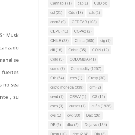
Cannabis
(1)
cat
(1)
CBD
(4)
ccl
(21)
Cde
(18)
cds
(1)
ceco2
(9)
CEDEAR
(103)
CEPU
(41)
CGPA2
(2)
 Sr Musk
CHILE
(28)
China
(585)
cig
(1)
lcanzado
citi
(18)
Cobre
(35)
COIN
(12)
emanal se
Colo
(5)
COLOMBIA
(41)
come
(7)
Commodity
(1257)
 fuertes
Crb
(54)
cres
(1)
Cresy
(30)
s no sea
cripto moneda
(339)
crm
(2)
nte , su
crwd
(1)
CRWV
(1)
CS
(12)
csco
(3)
cursos
(1)
cuña
(1928)
cvs
(1)
cvx
(33)
Dax
(26)
DB
(6)
dba
(2)
Deja vu
(134)
Desp
(10)
dgcu2
(4)
Dia
(2)