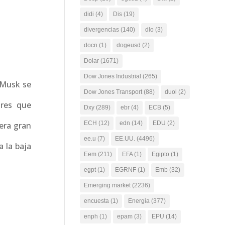
didi
(4)
Dis
(19)
divergencias
(140)
dlo
(3)
docn
(1)
dogeusd
(2)
Dolar
(1671)
Dow Jones Industrial
(265)
 Musk se
Dow Jones Transport
(88)
duol
(2)
ores que
Dxy
(289)
ebr
(4)
ECB
(5)
ECH
(12)
edn
(14)
EDU
(2)
1era gran
ee.u
(7)
EE.UU.
(4496)
 la baja
Eem
(211)
EFA
(1)
Egipto
(1)
egpt
(1)
EGRNF
(1)
Emb
(32)
Emerging market
(2236)
encuesta
(1)
Energia
(377)
enph
(1)
epam
(3)
EPU
(14)