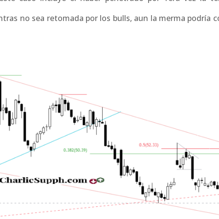
tras no sea retomada por los bulls, aun la merma podría c