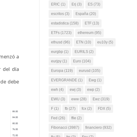
ERIC
(1)
Erj
(3)
ES
(73)
escritos
(3)
España
(20)
estadistica
(158)
ETF
(13)
ETFs
(1723)
ethereum
(95)
ethusd
(96)
ETN
(10)
eu10y
(5)
eurgbp
(1)
EURILS
(2)
omenzó a
eurjpy
(1)
Euro
(104)
 del día
Europa
(119)
eurusd
(105)
EVERGRANDE
(1)
Ewg
(1)
onde debe
ewh
(4)
ewj
(3)
ewp
(2)
EWU
(3)
eww
(28)
Ewz
(319)
F
(1)
fb
(27)
fcx
(2)
FDX
(5)
Fed
(26)
ffie
(2)
Fibonacci
(3987)
financiero
(932)