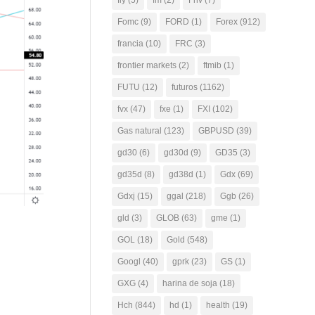
fly
(5)
fm
(2)
Fnv
(7)
Fomc
(9)
FORD
(1)
Forex
(912)
francia
(10)
FRC
(3)
frontier markets
(2)
ftmib
(1)
FUTU
(12)
futuros
(1162)
fvx
(47)
fxe
(1)
FXI
(102)
Gas natural
(123)
GBPUSD
(39)
gd30
(6)
gd30d
(9)
GD35
(3)
gd35d
(8)
gd38d
(1)
Gdx
(69)
Gdxj
(15)
ggal
(218)
Ggb
(26)
gld
(3)
GLOB
(63)
gme
(1)
GOL
(18)
Gold
(548)
Googl
(40)
gprk
(23)
GS
(1)
GXG
(4)
harina de soja
(18)
Hch
(844)
hd
(1)
health
(19)