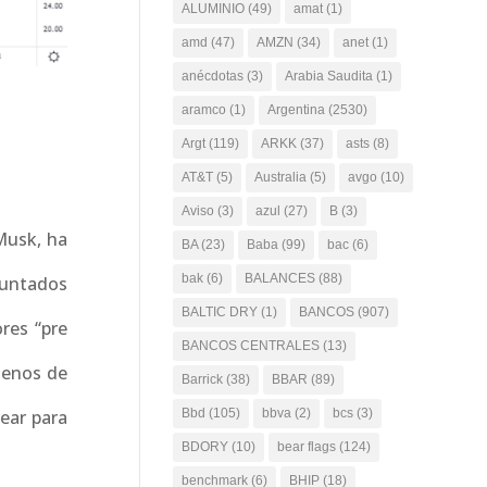
ALUMINIO
(49)
amat
(1)
amd
(47)
AMZN
(34)
anet
(1)
anécdotas
(3)
Arabia Saudita
(1)
aramco
(1)
Argentina
(2530)
Argt
(119)
ARKK
(37)
asts
(8)
AT&T
(5)
Australia
(5)
avgo
(10)
Aviso
(3)
azul
(27)
B
(3)
Musk, ha
BA
(23)
Baba
(99)
bac
(6)
bak
(6)
BALANCES
(88)
puntados
BALTIC DRY
(1)
BANCOS
(907)
ores “pre
BANCOS CENTRALES
(13)
 menos de
Barrick
(38)
BBAR
(89)
ear para
Bbd
(105)
bbva
(2)
bcs
(3)
BDORY
(10)
bear flags
(124)
benchmark
(6)
BHIP
(18)