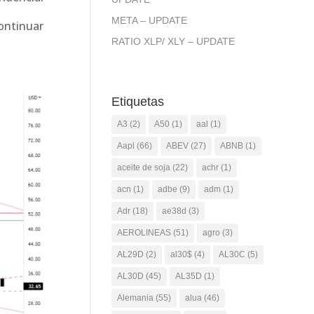
META – UPDATE
ontinuar
RATIO XLP/ XLY – UPDATE
Etiquetas
A3
(2)
A50
(1)
aal
(1)
Aapl
(66)
ABEV
(27)
ABNB
(1)
aceite de soja
(22)
achr
(1)
acn
(1)
adbe
(9)
adm
(1)
Adr
(18)
ae38d
(3)
AEROLINEAS
(51)
agro
(3)
AL29D
(2)
al30$
(4)
AL30C
(5)
AL30D
(45)
AL35D
(1)
Alemania
(55)
alua
(46)