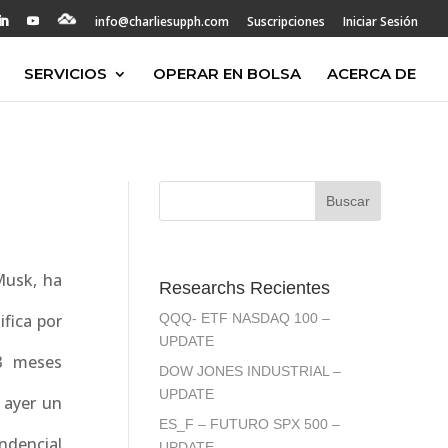
info@charliesupph.com
Suscripciones
Iniciar Sesión
SERVICIOS
OPERAR EN BOLSA
ACERCA DE
Musk, ha
Researchs Recientes
fica por
QQQ- ETF NASDAQ 100 –
UPDATE
 3 meses
DOW JONES INDUSTRIAL –
UPDATE
 ayer un
ES_F – FUTURO SPX 500 –
ndencial
UPDATE