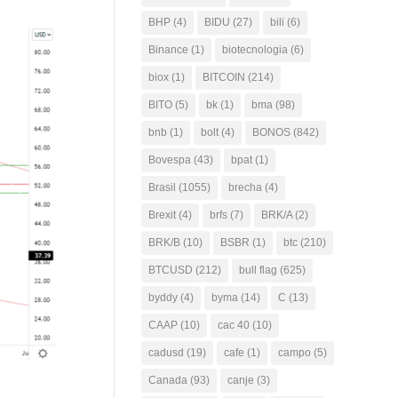
BHP
(4)
BIDU
(27)
bili
(6)
Binance
(1)
biotecnologia
(6)
biox
(1)
BITCOIN
(214)
BITO
(5)
bk
(1)
bma
(98)
bnb
(1)
bolt
(4)
BONOS
(842)
Bovespa
(43)
bpat
(1)
Brasil
(1055)
brecha
(4)
Brexit
(4)
brfs
(7)
BRK/A
(2)
BRK/B
(10)
BSBR
(1)
btc
(210)
BTCUSD
(212)
bull flag
(625)
byddy
(4)
byma
(14)
C
(13)
CAAP
(10)
cac 40
(10)
cadusd
(19)
cafe
(1)
campo
(5)
Canada
(93)
canje
(3)