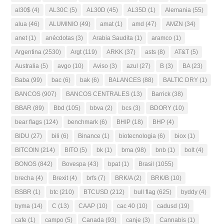
al30$
(4)
AL30C
(5)
AL30D
(45)
AL35D
(1)
Alemania
(55)
alua
(46)
ALUMINIO
(49)
amat
(1)
amd
(47)
AMZN
(34)
anet
(1)
anécdotas
(3)
Arabia Saudita
(1)
aramco
(1)
Argentina
(2530)
Argt
(119)
ARKK
(37)
asts
(8)
AT&T
(5)
Australia
(5)
avgo
(10)
Aviso
(3)
azul
(27)
B
(3)
BA
(23)
Baba
(99)
bac
(6)
bak
(6)
BALANCES
(88)
BALTIC DRY
(1)
BANCOS
(907)
BANCOS CENTRALES
(13)
Barrick
(38)
BBAR
(89)
Bbd
(105)
bbva
(2)
bcs
(3)
BDORY
(10)
bear flags
(124)
benchmark
(6)
BHIP
(18)
BHP
(4)
BIDU
(27)
bili
(6)
Binance
(1)
biotecnologia
(6)
biox
(1)
BITCOIN
(214)
BITO
(5)
bk
(1)
bma
(98)
bnb
(1)
bolt
(4)
BONOS
(842)
Bovespa
(43)
bpat
(1)
Brasil
(1055)
brecha
(4)
Brexit
(4)
brfs
(7)
BRK/A
(2)
BRK/B
(10)
BSBR
(1)
btc
(210)
BTCUSD
(212)
bull flag
(625)
byddy
(4)
byma
(14)
C
(13)
CAAP
(10)
cac 40
(10)
cadusd
(19)
cafe
(1)
campo
(5)
Canada
(93)
canje
(3)
Cannabis
(1)