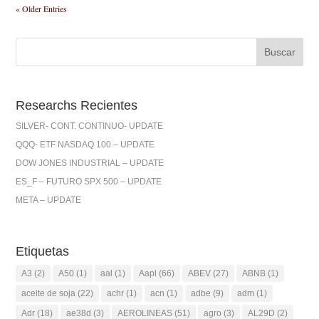
« Older Entries
Researchs Recientes
SILVER- CONT. CONTINUO- UPDATE
QQQ- ETF NASDAQ 100 – UPDATE
DOW JONES INDUSTRIAL – UPDATE
ES_F – FUTURO SPX 500 – UPDATE
META – UPDATE
Etiquetas
A3
(2)
A50
(1)
aal
(1)
Aapl
(66)
ABEV
(27)
ABNB
(1)
aceite de soja
(22)
achr
(1)
acn
(1)
adbe
(9)
adm
(1)
Adr
(18)
ae38d
(3)
AEROLINEAS
(51)
agro
(3)
AL29D
(2)