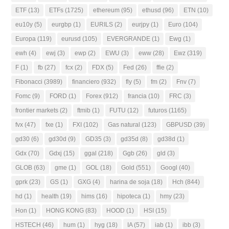
ETF
(13)
ETFs
(1725)
ethereum
(95)
ethusd
(96)
ETN
(10)
eu10y
(5)
eurgbp
(1)
EURILS
(2)
eurjpy
(1)
Euro
(104)
Europa
(119)
eurusd
(105)
EVERGRANDE
(1)
Ewg
(1)
ewh
(4)
ewj
(3)
ewp
(2)
EWU
(3)
eww
(28)
Ewz
(319)
F
(1)
fb
(27)
fcx
(2)
FDX
(5)
Fed
(26)
ffie
(2)
Fibonacci
(3989)
financiero
(932)
fly
(5)
fm
(2)
Fnv
(7)
Fomc
(9)
FORD
(1)
Forex
(912)
francia
(10)
FRC
(3)
frontier markets
(2)
ftmib
(1)
FUTU
(12)
futuros
(1165)
fvx
(47)
fxe
(1)
FXI
(102)
Gas natural
(123)
GBPUSD
(39)
gd30
(6)
gd30d
(9)
GD35
(3)
gd35d
(8)
gd38d
(1)
Gdx
(70)
Gdxj
(15)
ggal
(218)
Ggb
(26)
gld
(3)
GLOB
(63)
gme
(1)
GOL
(18)
Gold
(551)
Googl
(40)
gprk
(23)
GS
(1)
GXG
(4)
harina de soja
(18)
Hch
(844)
hd
(1)
health
(19)
hims
(16)
hipoteca
(1)
hmy
(23)
Hon
(1)
HONG KONG
(83)
HOOD
(1)
HSI
(15)
HSTECH
(46)
hum
(1)
hyg
(18)
IA
(57)
iab
(1)
ibb
(3)