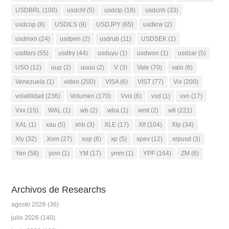
USDBRL
(100)
usdchf
(5)
usdclp
(18)
usdcnh
(33)
usdcop
(8)
USDILS
(9)
USDJPY
(65)
usdkrw
(2)
usdmxn
(24)
usdpen
(2)
usdrub
(11)
USDSEK
(1)
usdtars
(55)
usdtry
(44)
usduyu
(1)
usdwon
(1)
usdzar
(5)
USO
(12)
uup
(2)
uuuu
(2)
V
(3)
Vale
(70)
valo
(6)
Venezuela
(1)
video
(200)
VISA
(6)
VIST
(77)
Vix
(200)
volatilidad
(236)
Volumen
(170)
Vvix
(6)
vxd
(1)
vxn
(17)
Vxx
(15)
WAL
(1)
wb
(2)
wba
(1)
wmt
(2)
wti
(221)
XAL
(1)
xau
(5)
xhb
(3)
XLE
(17)
Xlf
(104)
Xlp
(34)
Xly
(32)
Xom
(27)
xop
(6)
xp
(5)
xpev
(12)
xrpusd
(3)
Yen
(58)
yinn
(1)
YM
(17)
ymm
(1)
YPF
(164)
ZM
(6)
Archivos de Researchs
agosto 2026
(36)
julio 2026
(140)