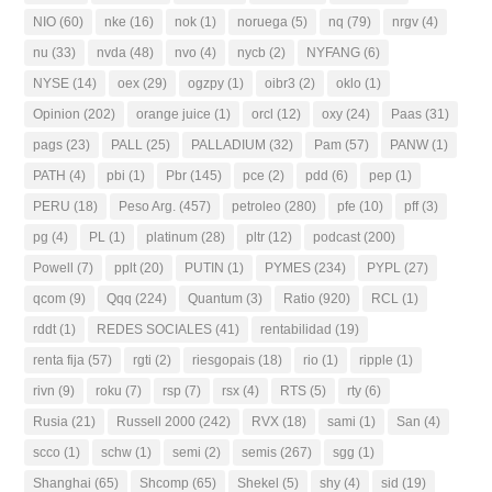
NIO
(60)
nke
(16)
nok
(1)
noruega
(5)
nq
(79)
nrgv
(4)
nu
(33)
nvda
(48)
nvo
(4)
nycb
(2)
NYFANG
(6)
NYSE
(14)
oex
(29)
ogzpy
(1)
oibr3
(2)
oklo
(1)
Opinion
(202)
orange juice
(1)
orcl
(12)
oxy
(24)
Paas
(31)
pags
(23)
PALL
(25)
PALLADIUM
(32)
Pam
(57)
PANW
(1)
PATH
(4)
pbi
(1)
Pbr
(145)
pce
(2)
pdd
(6)
pep
(1)
PERU
(18)
Peso Arg.
(457)
petroleo
(280)
pfe
(10)
pff
(3)
pg
(4)
PL
(1)
platinum
(28)
pltr
(12)
podcast
(200)
Powell
(7)
pplt
(20)
PUTIN
(1)
PYMES
(234)
PYPL
(27)
qcom
(9)
Qqq
(224)
Quantum
(3)
Ratio
(920)
RCL
(1)
rddt
(1)
REDES SOCIALES
(41)
rentabilidad
(19)
renta fija
(57)
rgti
(2)
riesgopais
(18)
rio
(1)
ripple
(1)
rivn
(9)
roku
(7)
rsp
(7)
rsx
(4)
RTS
(5)
rty
(6)
Rusia
(21)
Russell 2000
(242)
RVX
(18)
sami
(1)
San
(4)
scco
(1)
schw
(1)
semi
(2)
semis
(267)
sgg
(1)
Shanghai
(65)
Shcomp
(65)
Shekel
(5)
shy
(4)
sid
(19)