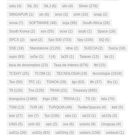
sidu
(4)
SIL
(5)
SILJ
(6)
silv
(4)
Silver
(276)
SINGAPUR
(1)
slv
(6)
smci
(3)
smh
(10)
snap
(2)
snow
(7)
SOFTWARE
(48)
soja
(99)
South Africa
(28)
South Korea
(2)
sox
(55)
soxx
(1)
soyb
(1)
Space
(18)
SPCX
(2)
spot
(2)
Spx 500
(733)
Spy
(104)
SQ
(5)
SSE
(18)
Standalone
(2120)
stne
(2)
SUECIA
(2)
Suiza
(18)
supv
(93)
sx5e
(1)
t
(4)
ta35
(1)
Taiwan
(13)
tal
(1)
tasa de desempleo
(23)
Tasa de interes
(676)
tbf
(15)
TCEHY
(25)
TCOM
(1)
TECNOLOGIA
(19)
tecnología
(1919)
Teo
(50)
TFC
(1)
TGNO4
(28)
tgs
(63)
tlh
(37)
tlry
(1)
Tlt
(120)
Tnx
(226)
TRAN
(22)
Treasury
(695)
triangulos
(1480)
trigo
(39)
TRIVIA
(1)
TS
(3)
tsla
(70)
TSM
(13)
TUR
(4)
TURQUIA
(48)
TwitterSpaces
(4)
twtr
(5)
txar
(27)
txn
(7)
Tyx
(106)
ubs
(1)
uk10
(1)
uk10y
(3)
UNG
(5)
unh
(6)
ups
(2)
ura
(6)
uranio
(9)
Uruguay
(4)
us01y
(26)
us02y
(83)
us03my
(3)
usdars
(158)
usdaud
(1)