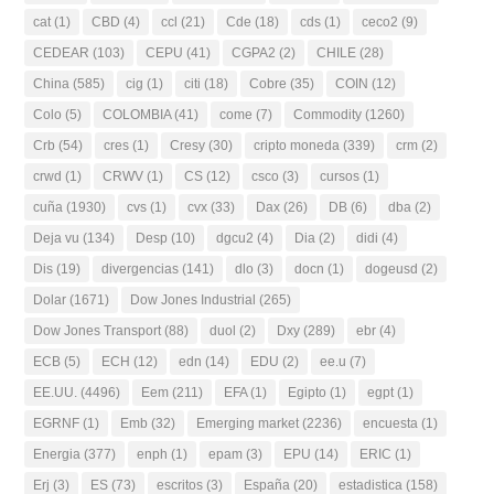
cat
(1)
CBD
(4)
ccl
(21)
Cde
(18)
cds
(1)
ceco2
(9)
CEDEAR
(103)
CEPU
(41)
CGPA2
(2)
CHILE
(28)
China
(585)
cig
(1)
citi
(18)
Cobre
(35)
COIN
(12)
Colo
(5)
COLOMBIA
(41)
come
(7)
Commodity
(1260)
Crb
(54)
cres
(1)
Cresy
(30)
cripto moneda
(339)
crm
(2)
crwd
(1)
CRWV
(1)
CS
(12)
csco
(3)
cursos
(1)
cuña
(1930)
cvs
(1)
cvx
(33)
Dax
(26)
DB
(6)
dba
(2)
Deja vu
(134)
Desp
(10)
dgcu2
(4)
Dia
(2)
didi
(4)
Dis
(19)
divergencias
(141)
dlo
(3)
docn
(1)
dogeusd
(2)
Dolar
(1671)
Dow Jones Industrial
(265)
Dow Jones Transport
(88)
duol
(2)
Dxy
(289)
ebr
(4)
ECB
(5)
ECH
(12)
edn
(14)
EDU
(2)
ee.u
(7)
EE.UU.
(4496)
Eem
(211)
EFA
(1)
Egipto
(1)
egpt
(1)
EGRNF
(1)
Emb
(32)
Emerging market
(2236)
encuesta
(1)
Energia
(377)
enph
(1)
epam
(3)
EPU
(14)
ERIC
(1)
Erj
(3)
ES
(73)
escritos
(3)
España
(20)
estadistica
(158)