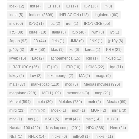
ibex
(12)
ibit
(4)
IEF
(13)
IEI
(17)
IGV
(13)
ilf
(3)
India
(5)
Indices
(3609)
INFLACION
(113)
Inglaterra
(60)
intc
(60)
IONQ
(1)
ipc
(2)
iren
(1)
IRON ORE
(55)
IRS
(38)
Israel
(10)
Italia
(3)
Itub
(48)
iwm
(3)
iyt
(1)
Japon
(92)
JD
(44)
Jets
(1)
JMIA
(9)
JNK
(1)
jp10y
(6)
jp40y
(3)
JPM
(50)
klac
(1)
ko
(6)
korea
(1)
KRE
(21)
kweb
(16)
Lac
(2)
latinoamerica
(15)
lcid
(1)
linkusd
(1)
LIRA TURCA
(26)
LIT
(10)
LITIO
(10)
LOMA
(22)
lqd
(11)
lukoy
(2)
Luv
(2)
luxemburgo
(2)
MA
(2)
mags
(9)
maiz
(37)
market cap
(110)
mcd
(5)
Medias moviles
(996)
megafono
(219)
MELI
(109)
memorias
(3)
mep
(21)
Merval
(594)
meta
(30)
Metales
(789)
metr
(2)
Mexico
(69)
mirg
(23)
mmm
(4)
Moex
(1)
moh
(1)
MORI
(2)
mrna
(3)
mrvl
(1)
ms
(1)
MSCI
(5)
msft
(42)
mstr
(14)
MU
(3)
Nasdaq 100
(422)
Nasdaq comp.
(201)
NDX
(388)
Nem
(24)
NET
(1)
NFLX
(14)
nickel
(6)
nifty50
(1)
nikkei
(11)