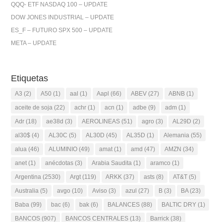
QQQ- ETF NASDAQ 100 – UPDATE
DOW JONES INDUSTRIAL – UPDATE
ES_F – FUTURO SPX 500 – UPDATE
META – UPDATE
Etiquetas
A3
(2)
A50
(1)
aal
(1)
Aapl
(66)
ABEV
(27)
ABNB
(1)
aceite de soja
(22)
achr
(1)
acn
(1)
adbe
(9)
adm
(1)
Adr
(18)
ae38d
(3)
AEROLINEAS
(51)
agro
(3)
AL29D
(2)
al30$
(4)
AL30C
(5)
AL30D
(45)
AL35D
(1)
Alemania
(55)
alua
(46)
ALUMINIO
(49)
amat
(1)
amd
(47)
AMZN
(34)
anet
(1)
anécdotas
(3)
Arabia Saudita
(1)
aramco
(1)
Argentina
(2530)
Argt
(119)
ARKK
(37)
asts
(8)
AT&T
(5)
Australia
(5)
avgo
(10)
Aviso
(3)
azul
(27)
B
(3)
BA
(23)
Baba
(99)
bac
(6)
bak
(6)
BALANCES
(88)
BALTIC DRY
(1)
BANCOS
(907)
BANCOS CENTRALES
(13)
Barrick
(38)