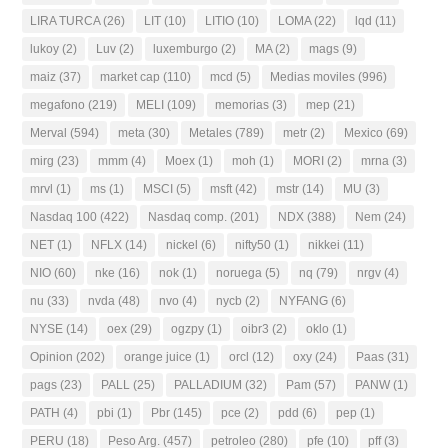
LIRA TURCA
(26)
LIT
(10)
LITIO
(10)
LOMA
(22)
lqd
(11)
lukoy
(2)
Luv
(2)
luxemburgo
(2)
MA
(2)
mags
(9)
maiz
(37)
market cap
(110)
mcd
(5)
Medias moviles
(996)
megafono
(219)
MELI
(109)
memorias
(3)
mep
(21)
Merval
(594)
meta
(30)
Metales
(789)
metr
(2)
Mexico
(69)
mirg
(23)
mmm
(4)
Moex
(1)
moh
(1)
MORI
(2)
mrna
(3)
mrvl
(1)
ms
(1)
MSCI
(5)
msft
(42)
mstr
(14)
MU
(3)
Nasdaq 100
(422)
Nasdaq comp.
(201)
NDX
(388)
Nem
(24)
NET
(1)
NFLX
(14)
nickel
(6)
nifty50
(1)
nikkei
(11)
NIO
(60)
nke
(16)
nok
(1)
noruega
(5)
nq
(79)
nrgv
(4)
nu
(33)
nvda
(48)
nvo
(4)
nycb
(2)
NYFANG
(6)
NYSE
(14)
oex
(29)
ogzpy
(1)
oibr3
(2)
oklo
(1)
Opinion
(202)
orange juice
(1)
orcl
(12)
oxy
(24)
Paas
(31)
pags
(23)
PALL
(25)
PALLADIUM
(32)
Pam
(57)
PANW
(1)
PATH
(4)
pbi
(1)
Pbr
(145)
pce
(2)
pdd
(6)
pep
(1)
PERU
(18)
Peso Arg.
(457)
petroleo
(280)
pfe
(10)
pff
(3)