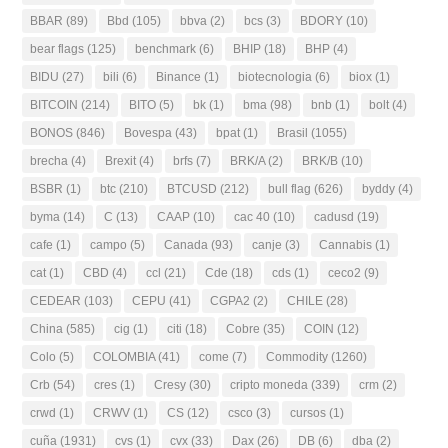
BBAR
(89)
Bbd
(105)
bbva
(2)
bcs
(3)
BDORY
(10)
bear flags
(125)
benchmark
(6)
BHIP
(18)
BHP
(4)
BIDU
(27)
bili
(6)
Binance
(1)
biotecnologia
(6)
biox
(1)
BITCOIN
(214)
BITO
(5)
bk
(1)
bma
(98)
bnb
(1)
bolt
(4)
BONOS
(846)
Bovespa
(43)
bpat
(1)
Brasil
(1055)
brecha
(4)
Brexit
(4)
brfs
(7)
BRK/A
(2)
BRK/B
(10)
BSBR
(1)
btc
(210)
BTCUSD
(212)
bull flag
(626)
byddy
(4)
byma
(14)
C
(13)
CAAP
(10)
cac 40
(10)
cadusd
(19)
cafe
(1)
campo
(5)
Canada
(93)
canje
(3)
Cannabis
(1)
cat
(1)
CBD
(4)
ccl
(21)
Cde
(18)
cds
(1)
ceco2
(9)
CEDEAR
(103)
CEPU
(41)
CGPA2
(2)
CHILE
(28)
China
(585)
cig
(1)
citi
(18)
Cobre
(35)
COIN
(12)
Colo
(5)
COLOMBIA
(41)
come
(7)
Commodity
(1260)
Crb
(54)
cres
(1)
Cresy
(30)
cripto moneda
(339)
crm
(2)
crwd
(1)
CRWV
(1)
CS
(12)
csco
(3)
cursos
(1)
cuña
(1931)
cvs
(1)
cvx
(33)
Dax
(26)
DB
(6)
dba
(2)