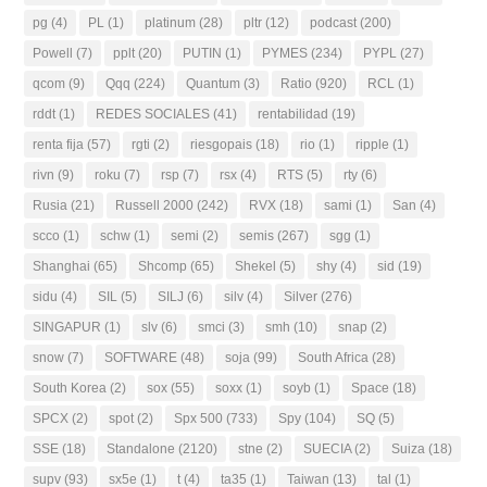
pg
(4)
PL
(1)
platinum
(28)
pltr
(12)
podcast
(200)
Powell
(7)
pplt
(20)
PUTIN
(1)
PYMES
(234)
PYPL
(27)
qcom
(9)
Qqq
(224)
Quantum
(3)
Ratio
(920)
RCL
(1)
rddt
(1)
REDES SOCIALES
(41)
rentabilidad
(19)
renta fija
(57)
rgti
(2)
riesgopais
(18)
rio
(1)
ripple
(1)
rivn
(9)
roku
(7)
rsp
(7)
rsx
(4)
RTS
(5)
rty
(6)
Rusia
(21)
Russell 2000
(242)
RVX
(18)
sami
(1)
San
(4)
scco
(1)
schw
(1)
semi
(2)
semis
(267)
sgg
(1)
Shanghai
(65)
Shcomp
(65)
Shekel
(5)
shy
(4)
sid
(19)
sidu
(4)
SIL
(5)
SILJ
(6)
silv
(4)
Silver
(276)
SINGAPUR
(1)
slv
(6)
smci
(3)
smh
(10)
snap
(2)
snow
(7)
SOFTWARE
(48)
soja
(99)
South Africa
(28)
South Korea
(2)
sox
(55)
soxx
(1)
soyb
(1)
Space
(18)
SPCX
(2)
spot
(2)
Spx 500
(733)
Spy
(104)
SQ
(5)
SSE
(18)
Standalone
(2120)
stne
(2)
SUECIA
(2)
Suiza
(18)
supv
(93)
sx5e
(1)
t
(4)
ta35
(1)
Taiwan
(13)
tal
(1)