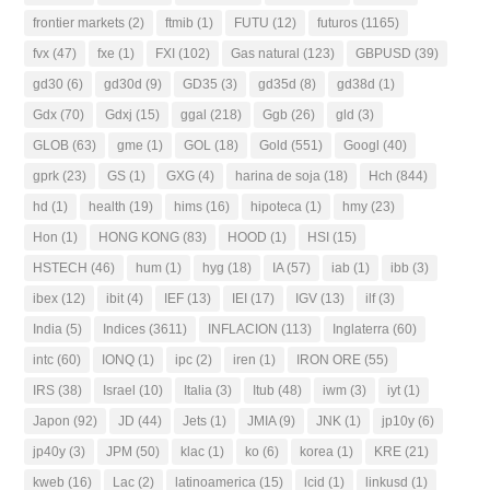
frontier markets
(2)
ftmib
(1)
FUTU
(12)
futuros
(1165)
fvx
(47)
fxe
(1)
FXI
(102)
Gas natural
(123)
GBPUSD
(39)
gd30
(6)
gd30d
(9)
GD35
(3)
gd35d
(8)
gd38d
(1)
Gdx
(70)
Gdxj
(15)
ggal
(218)
Ggb
(26)
gld
(3)
GLOB
(63)
gme
(1)
GOL
(18)
Gold
(551)
Googl
(40)
gprk
(23)
GS
(1)
GXG
(4)
harina de soja
(18)
Hch
(844)
hd
(1)
health
(19)
hims
(16)
hipoteca
(1)
hmy
(23)
Hon
(1)
HONG KONG
(83)
HOOD
(1)
HSI
(15)
HSTECH
(46)
hum
(1)
hyg
(18)
IA
(57)
iab
(1)
ibb
(3)
ibex
(12)
ibit
(4)
IEF
(13)
IEI
(17)
IGV
(13)
ilf
(3)
India
(5)
Indices
(3611)
INFLACION
(113)
Inglaterra
(60)
intc
(60)
IONQ
(1)
ipc
(2)
iren
(1)
IRON ORE
(55)
IRS
(38)
Israel
(10)
Italia
(3)
Itub
(48)
iwm
(3)
iyt
(1)
Japon
(92)
JD
(44)
Jets
(1)
JMIA
(9)
JNK
(1)
jp10y
(6)
jp40y
(3)
JPM
(50)
klac
(1)
ko
(6)
korea
(1)
KRE
(21)
kweb
(16)
Lac
(2)
latinoamerica
(15)
lcid
(1)
linkusd
(1)