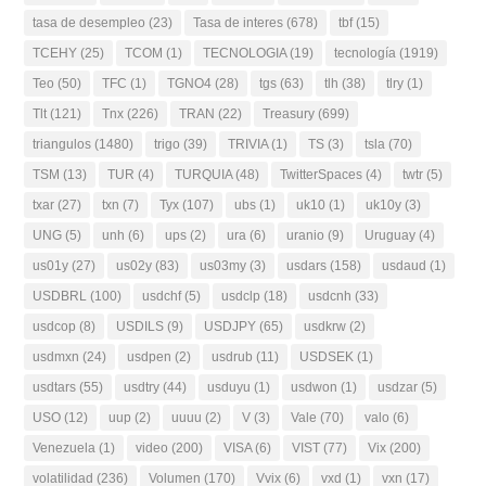
tasa de desempleo
(23)
Tasa de interes
(678)
tbf
(15)
TCEHY
(25)
TCOM
(1)
TECNOLOGIA
(19)
tecnología
(1919)
Teo
(50)
TFC
(1)
TGNO4
(28)
tgs
(63)
tlh
(38)
tlry
(1)
Tlt
(121)
Tnx
(226)
TRAN
(22)
Treasury
(699)
triangulos
(1480)
trigo
(39)
TRIVIA
(1)
TS
(3)
tsla
(70)
TSM
(13)
TUR
(4)
TURQUIA
(48)
TwitterSpaces
(4)
twtr
(5)
txar
(27)
txn
(7)
Tyx
(107)
ubs
(1)
uk10
(1)
uk10y
(3)
UNG
(5)
unh
(6)
ups
(2)
ura
(6)
uranio
(9)
Uruguay
(4)
us01y
(27)
us02y
(83)
us03my
(3)
usdars
(158)
usdaud
(1)
USDBRL
(100)
usdchf
(5)
usdclp
(18)
usdcnh
(33)
usdcop
(8)
USDILS
(9)
USDJPY
(65)
usdkrw
(2)
usdmxn
(24)
usdpen
(2)
usdrub
(11)
USDSEK
(1)
usdtars
(55)
usdtry
(44)
usduyu
(1)
usdwon
(1)
usdzar
(5)
USO
(12)
uup
(2)
uuuu
(2)
V
(3)
Vale
(70)
valo
(6)
Venezuela
(1)
video
(200)
VISA
(6)
VIST
(77)
Vix
(200)
volatilidad
(236)
Volumen
(170)
Vvix
(6)
vxd
(1)
vxn
(17)