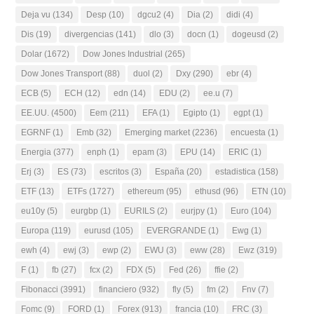
Deja vu
(134)
Desp
(10)
dgcu2
(4)
Dia
(2)
didi
(4)
Dis
(19)
divergencias
(141)
dlo
(3)
docn
(1)
dogeusd
(2)
Dolar
(1672)
Dow Jones Industrial
(265)
Dow Jones Transport
(88)
duol
(2)
Dxy
(290)
ebr
(4)
ECB
(5)
ECH
(12)
edn
(14)
EDU
(2)
ee.u
(7)
EE.UU.
(4500)
Eem
(211)
EFA
(1)
Egipto
(1)
egpt
(1)
EGRNF
(1)
Emb
(32)
Emerging market
(2236)
encuesta
(1)
Energia
(377)
enph
(1)
epam
(3)
EPU
(14)
ERIC
(1)
Erj
(3)
ES
(73)
escritos
(3)
España
(20)
estadistica
(158)
ETF
(13)
ETFs
(1727)
ethereum
(95)
ethusd
(96)
ETN
(10)
eu10y
(5)
eurgbp
(1)
EURILS
(2)
eurjpy
(1)
Euro
(104)
Europa
(119)
eurusd
(105)
EVERGRANDE
(1)
Ewg
(1)
ewh
(4)
ewj
(3)
ewp
(2)
EWU
(3)
eww
(28)
Ewz
(319)
F
(1)
fb
(27)
fcx
(2)
FDX
(5)
Fed
(26)
ffie
(2)
Fibonacci
(3991)
financiero
(932)
fly
(5)
fm
(2)
Fnv
(7)
Fomc
(9)
FORD
(1)
Forex
(913)
francia
(10)
FRC
(3)