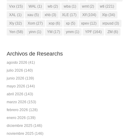
Vxx
(15)
WAL
(1)
wb
(2)
wba
(1)
wmt
(2)
wti
(221)
XAL
(1)
xau
(5)
xhb
(3)
XLE
(17)
Xlf
(104)
Xlp
(34)
Xly
(32)
Xom
(27)
xop
(6)
xp
(5)
xpev
(12)
xrpusd
(3)
Yen
(58)
yinn
(1)
YM
(17)
ymm
(1)
YPF
(164)
ZM
(6)
Archivos de Researchs
agosto 2026
(41)
julio 2026
(140)
junio 2026
(139)
mayo 2026
(144)
abril 2026
(143)
marzo 2026
(153)
febrero 2026
(128)
enero 2026
(139)
diciembre 2025
(146)
noviembre 2025
(146)