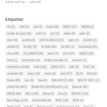
RATIO XLP/ XLY – UPDATE
Etiquetas
A3
(2)
A50
(1)
aal
(1)
Aapl
(66)
ABEV
(27)
ABNB
(1)
aceite de soja
(22)
achr
(1)
acn
(1)
adbe
(9)
adm
(1)
Adr
(18)
ae38d
(3)
AEROLINEAS
(51)
agro
(3)
AL29D
(2)
al30$
(4)
AL30C
(5)
AL30D
(45)
AL35D
(1)
Alemania
(55)
alua
(46)
ALUMINIO
(49)
amat
(1)
amd
(47)
AMZN
(34)
anet
(1)
anécdotas
(3)
Arabia Saudita
(1)
aramco
(1)
Argentina
(2530)
Argt
(119)
ARKK
(37)
asts
(8)
AT&T
(5)
Australia
(5)
avgo
(10)
Aviso
(3)
azul
(27)
B
(3)
BA
(23)
Baba
(99)
bac
(6)
bak
(6)
BALANCES
(88)
BALTIC DRY
(1)
BANCOS
(907)
BANCOS CENTRALES
(13)
Barrick
(38)
BBAR
(89)
Bbd
(105)
bbva
(2)
bcs
(3)
BDORY
(10)
bear flags
(124)
benchmark
(6)
BHIP
(18)
BHP
(4)
BIDU
(27)
bili
(6)
Binance
(1)
biotecnologia
(6)
biox
(1)