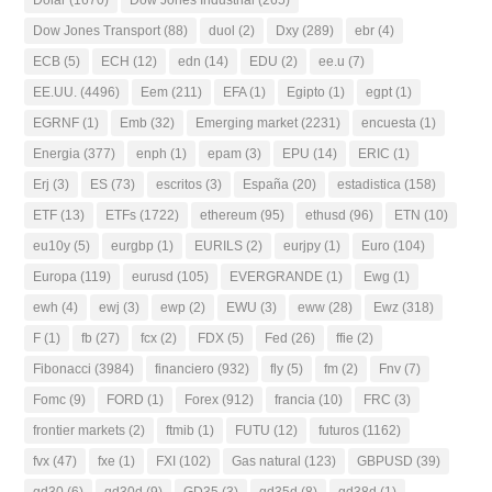
Dow Jones Transport
(88)
duol
(2)
Dxy
(289)
ebr
(4)
ECB
(5)
ECH
(12)
edn
(14)
EDU
(2)
ee.u
(7)
EE.UU.
(4496)
Eem
(211)
EFA
(1)
Egipto
(1)
egpt
(1)
EGRNF
(1)
Emb
(32)
Emerging market
(2231)
encuesta
(1)
Energia
(377)
enph
(1)
epam
(3)
EPU
(14)
ERIC
(1)
Erj
(3)
ES
(73)
escritos
(3)
España
(20)
estadistica
(158)
ETF
(13)
ETFs
(1722)
ethereum
(95)
ethusd
(96)
ETN
(10)
eu10y
(5)
eurgbp
(1)
EURILS
(2)
eurjpy
(1)
Euro
(104)
Europa
(119)
eurusd
(105)
EVERGRANDE
(1)
Ewg
(1)
ewh
(4)
ewj
(3)
ewp
(2)
EWU
(3)
eww
(28)
Ewz
(318)
F
(1)
fb
(27)
fcx
(2)
FDX
(5)
Fed
(26)
ffie
(2)
Fibonacci
(3984)
financiero
(932)
fly
(5)
fm
(2)
Fnv
(7)
Fomc
(9)
FORD
(1)
Forex
(912)
francia
(10)
FRC
(3)
frontier markets
(2)
ftmib
(1)
FUTU
(12)
futuros
(1162)
fvx
(47)
fxe
(1)
FXI
(102)
Gas natural
(123)
GBPUSD
(39)
gd30
(6)
gd30d
(9)
GD35
(3)
gd35d
(8)
gd38d
(1)