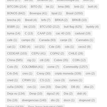
BITCOIN
(214)
BITO
(5)
bk
(1)
bma
(98)
bnb
(1)
bolt
(4)
BONOS
(842)
Bovespa
(41)
bpat
(1)
Brasil
(1050)
brecha
(4)
Brexit
(4)
brfs
(7)
BRK/A
(2)
BRK/B
(10)
BSBR
(1)
btc
(210)
BTCUSD
(212)
bull flag
(625)
byddy
(4)
byma
(14)
C
(13)
CAAP
(10)
cac 40
(10)
cadusd
(19)
cafe
(1)
campo
(5)
Canada
(93)
canje
(3)
Cannabis
(1)
cat
(1)
CBD
(4)
ccl
(21)
Cde
(18)
cds
(1)
ceco2
(9)
CEDEAR
(103)
CEPU
(41)
CGPA2
(2)
CHILE
(28)
China
(585)
cig
(1)
citi
(18)
Cobre
(35)
COIN
(12)
Colo
(5)
COLOMBIA
(41)
come
(7)
Commodity
(1257)
Crb
(54)
cres
(1)
Cresy
(30)
cripto moneda
(339)
crm
(2)
crwd
(1)
CRWV
(1)
CS
(12)
csco
(3)
cursos
(1)
cuña
(1926)
cvs
(1)
cvx
(33)
Dax
(26)
DB
(6)
dba
(2)
Deja vu
(134)
Desp
(10)
dgcu2
(4)
Dia
(2)
didi
(4)
Dis
(19)
divergencias
(140)
dlo
(3)
docn
(1)
dogeusd
(2)
Dolar
(1670)
Dow Jones Industrial
(265)