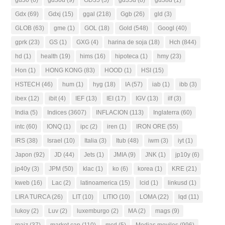
Gdx
(69)
Gdxj
(15)
ggal
(218)
Ggb
(26)
gld
(3)
GLOB
(63)
gme
(1)
GOL
(18)
Gold
(548)
Googl
(40)
gprk
(23)
GS
(1)
GXG
(4)
harina de soja
(18)
Hch
(844)
hd
(1)
health
(19)
hims
(16)
hipoteca
(1)
hmy
(23)
Hon
(1)
HONG KONG
(83)
HOOD
(1)
HSI
(15)
HSTECH
(46)
hum
(1)
hyg
(18)
IA
(57)
iab
(1)
ibb
(3)
ibex
(12)
ibit
(4)
IEF
(13)
IEI
(17)
IGV
(13)
ilf
(3)
India
(5)
Indices
(3607)
INFLACION
(113)
Inglaterra
(60)
intc
(60)
IONQ
(1)
ipc
(2)
iren
(1)
IRON ORE
(55)
IRS
(38)
Israel
(10)
Italia
(3)
Itub
(48)
iwm
(3)
iyt
(1)
Japon
(92)
JD
(44)
Jets
(1)
JMIA
(9)
JNK
(1)
jp10y
(6)
jp40y
(3)
JPM
(50)
klac
(1)
ko
(6)
korea
(1)
KRE
(21)
kweb
(16)
Lac
(2)
latinoamerica
(15)
lcid
(1)
linkusd
(1)
LIRA TURCA
(26)
LIT
(10)
LITIO
(10)
LOMA
(22)
lqd
(11)
lukoy
(2)
Luv
(2)
luxemburgo
(2)
MA
(2)
mags
(9)
maiz
(37)
market cap
(110)
mcd
(5)
Medias moviles
(996)