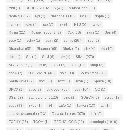
rddt
(1)
REDES SOCIALES
(41)
rentabilidad
(19)
renta fija
(57)
rgti
(2)
riesgopais
(18)
rio
(1)
ripple
(1)
rivn
(9)
roku
(7)
rsp
(7)
rsx
(4)
RTS
(5)
rty
(6)
Rusia
(21)
Russell 2000
(242)
RVX
(18)
sami
(1)
San
(4)
scco
(1)
schw
(1)
semi
(2)
semis
(267)
sgg
(1)
Shanghai
(65)
Shcomp
(65)
Shekel
(5)
shy
(4)
sid
(19)
sidu
(4)
SIL
(4)
SILJ
(6)
silv
(4)
Silver
(273)
SINGAPUR
(1)
slv
(6)
smci
(3)
smh
(10)
snap
(2)
snow
(7)
SOFTWARE
(48)
soja
(99)
South Africa
(28)
South Korea
(2)
sox
(55)
soxx
(1)
soyb
(1)
Space
(18)
SPCX
(2)
spot
(2)
Spx 500
(733)
Spy
(104)
SQ
(5)
SSE
(18)
Standalone
(2120)
stne
(2)
SUECIA
(2)
Suiza
(18)
supv
(93)
sx5e
(1)
t
(4)
ta35
(1)
Taiwan
(13)
tal
(1)
tasa de desempleo
(23)
Tasa de interes
(676)
tbf
(15)
TCEHY
(25)
TCOM
(1)
TECNOLOGIA
(19)
tecnología
(1918)
Teo
(50)
TFC
(1)
TGNO4
(28)
tgs
(63)
tlh
(37)
tlry
(1)