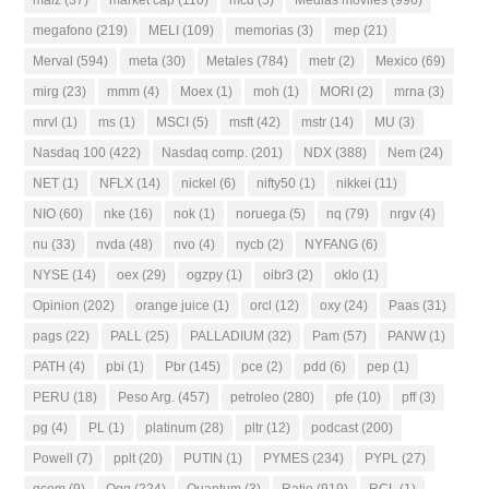
megafono
(219)
MELI
(109)
memorias
(3)
mep
(21)
Merval
(594)
meta
(30)
Metales
(784)
metr
(2)
Mexico
(69)
mirg
(23)
mmm
(4)
Moex
(1)
moh
(1)
MORI
(2)
mrna
(3)
mrvl
(1)
ms
(1)
MSCI
(5)
msft
(42)
mstr
(14)
MU
(3)
Nasdaq 100
(422)
Nasdaq comp.
(201)
NDX
(388)
Nem
(24)
NET
(1)
NFLX
(14)
nickel
(6)
nifty50
(1)
nikkei
(11)
NIO
(60)
nke
(16)
nok
(1)
noruega
(5)
nq
(79)
nrgv
(4)
nu
(33)
nvda
(48)
nvo
(4)
nycb
(2)
NYFANG
(6)
NYSE
(14)
oex
(29)
ogzpy
(1)
oibr3
(2)
oklo
(1)
Opinion
(202)
orange juice
(1)
orcl
(12)
oxy
(24)
Paas
(31)
pags
(22)
PALL
(25)
PALLADIUM
(32)
Pam
(57)
PANW
(1)
PATH
(4)
pbi
(1)
Pbr
(145)
pce
(2)
pdd
(6)
pep
(1)
PERU
(18)
Peso Arg.
(457)
petroleo
(280)
pfe
(10)
pff
(3)
pg
(4)
PL
(1)
platinum
(28)
pltr
(12)
podcast
(200)
Powell
(7)
pplt
(20)
PUTIN
(1)
PYMES
(234)
PYPL
(27)
qcom
(9)
Qqq
(224)
Quantum
(3)
Ratio
(919)
RCL
(1)