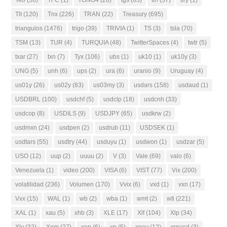
Tlt
(120)
Tnx
(226)
TRAN
(22)
Treasury
(695)
triangulos
(1476)
trigo
(39)
TRIVIA
(1)
TS
(3)
tsla
(70)
TSM
(13)
TUR
(4)
TURQUIA
(48)
TwitterSpaces
(4)
twtr
(5)
txar
(27)
txn
(7)
Tyx
(106)
ubs
(1)
uk10
(1)
uk10y
(3)
UNG
(5)
unh
(6)
ups
(2)
ura
(6)
uranio
(9)
Uruguay
(4)
us01y
(26)
us02y
(83)
us03my
(3)
usdars
(158)
usdaud
(1)
USDBRL
(100)
usdchf
(5)
usdclp
(18)
usdcnh
(33)
usdcop
(8)
USDILS
(9)
USDJPY
(65)
usdkrw
(2)
usdmxn
(24)
usdpen
(2)
usdrub
(11)
USDSEK
(1)
usdtars
(55)
usdtry
(44)
usduyu
(1)
usdwon
(1)
usdzar
(5)
USO
(12)
uup
(2)
uuuu
(2)
V
(3)
Vale
(69)
valo
(6)
Venezuela
(1)
video
(200)
VISA
(6)
VIST
(77)
Vix
(200)
volatilidad
(236)
Volumen
(170)
Vvix
(6)
vxd
(1)
vxn
(17)
Vxx
(15)
WAL
(1)
wb
(2)
wba
(1)
wmt
(2)
wti
(221)
XAL
(1)
xau
(5)
xhb
(3)
XLE
(17)
Xlf
(104)
Xlp
(34)
Xly
(32)
Xom
(27)
xop
(6)
xp
(5)
xpev
(12)
xrpusd
(3)