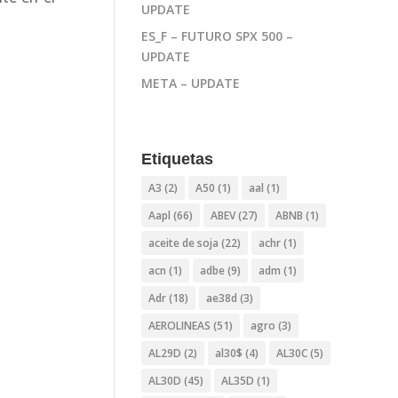
UPDATE
ES_F – FUTURO SPX 500 –
UPDATE
META – UPDATE
Etiquetas
A3
(2)
A50
(1)
aal
(1)
Aapl
(66)
ABEV
(27)
ABNB
(1)
aceite de soja
(22)
achr
(1)
acn
(1)
adbe
(9)
adm
(1)
Adr
(18)
ae38d
(3)
AEROLINEAS
(51)
agro
(3)
AL29D
(2)
al30$
(4)
AL30C
(5)
AL30D
(45)
AL35D
(1)