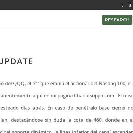
RESEARCH
 UPDATE
 del QQQ, el etf que emula el accionar del Nasdaq 100, el 
anentemente aquí en mi pagina CharlieSupph.com . El mis
esteado días atrás. En caso de penétralo base cierre( no
allan, destacándose sin duda la cota de 460, donde en e
ipal soporte dinámico, la linea inferior del canal ascende