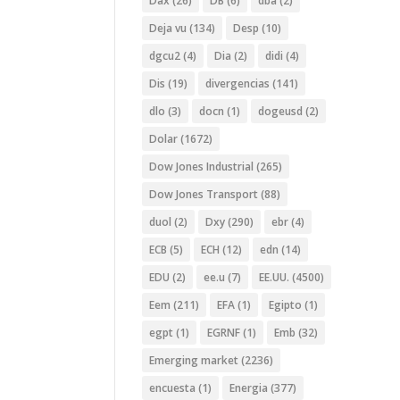
Dax
(26)
DB
(6)
dba
(2)
Deja vu
(134)
Desp
(10)
dgcu2
(4)
Dia
(2)
didi
(4)
Dis
(19)
divergencias
(141)
dlo
(3)
docn
(1)
dogeusd
(2)
Dolar
(1672)
Dow Jones Industrial
(265)
Dow Jones Transport
(88)
duol
(2)
Dxy
(290)
ebr
(4)
ECB
(5)
ECH
(12)
edn
(14)
EDU
(2)
ee.u
(7)
EE.UU.
(4500)
Eem
(211)
EFA
(1)
Egipto
(1)
egpt
(1)
EGRNF
(1)
Emb
(32)
Emerging market
(2236)
encuesta
(1)
Energia
(377)