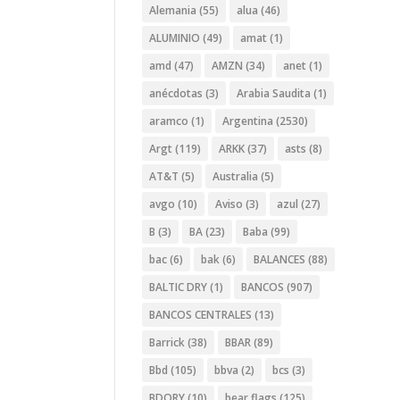
Alemania
(55)
alua
(46)
ALUMINIO
(49)
amat
(1)
amd
(47)
AMZN
(34)
anet
(1)
anécdotas
(3)
Arabia Saudita
(1)
aramco
(1)
Argentina
(2530)
Argt
(119)
ARKK
(37)
asts
(8)
AT&T
(5)
Australia
(5)
avgo
(10)
Aviso
(3)
azul
(27)
B
(3)
BA
(23)
Baba
(99)
bac
(6)
bak
(6)
BALANCES
(88)
BALTIC DRY
(1)
BANCOS
(907)
BANCOS CENTRALES
(13)
Barrick
(38)
BBAR
(89)
Bbd
(105)
bbva
(2)
bcs
(3)
BDORY
(10)
bear flags
(125)