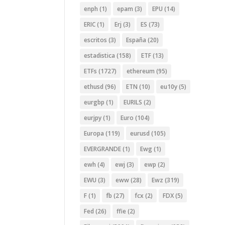
enph
(1)
epam
(3)
EPU
(14)
ERIC
(1)
Erj
(3)
ES
(73)
escritos
(3)
España
(20)
estadistica
(158)
ETF
(13)
ETFs
(1727)
ethereum
(95)
ethusd
(96)
ETN
(10)
eu10y
(5)
eurgbp
(1)
EURILS
(2)
eurjpy
(1)
Euro
(104)
Europa
(119)
eurusd
(105)
EVERGRANDE
(1)
Ewg
(1)
ewh
(4)
ewj
(3)
ewp
(2)
EWU
(3)
eww
(28)
Ewz
(319)
F
(1)
fb
(27)
fcx
(2)
FDX
(5)
Fed
(26)
ffie
(2)