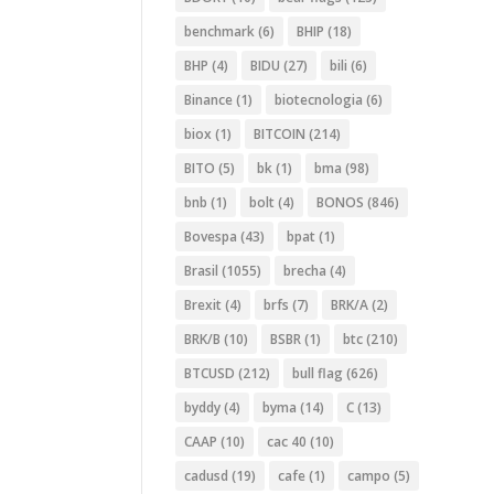
benchmark
(6)
BHIP
(18)
BHP
(4)
BIDU
(27)
bili
(6)
Binance
(1)
biotecnologia
(6)
biox
(1)
BITCOIN
(214)
BITO
(5)
bk
(1)
bma
(98)
bnb
(1)
bolt
(4)
BONOS
(846)
Bovespa
(43)
bpat
(1)
Brasil
(1055)
brecha
(4)
Brexit
(4)
brfs
(7)
BRK/A
(2)
BRK/B
(10)
BSBR
(1)
btc
(210)
BTCUSD
(212)
bull flag
(626)
byddy
(4)
byma
(14)
C
(13)
CAAP
(10)
cac 40
(10)
cadusd
(19)
cafe
(1)
campo
(5)