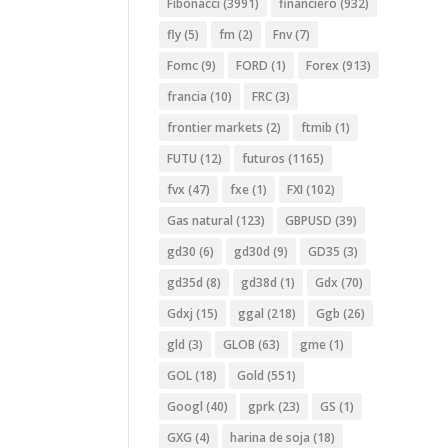
Fibonacci
(3991)
financiero
(932)
fly
(5)
fm
(2)
Fnv
(7)
Fomc
(9)
FORD
(1)
Forex
(913)
francia
(10)
FRC
(3)
frontier markets
(2)
ftmib
(1)
FUTU
(12)
futuros
(1165)
fvx
(47)
fxe
(1)
FXI
(102)
Gas natural
(123)
GBPUSD
(39)
gd30
(6)
gd30d
(9)
GD35
(3)
gd35d
(8)
gd38d
(1)
Gdx
(70)
Gdxj
(15)
ggal
(218)
Ggb
(26)
gld
(3)
GLOB
(63)
gme
(1)
GOL
(18)
Gold
(551)
Googl
(40)
gprk
(23)
GS
(1)
GXG
(4)
harina de soja
(18)