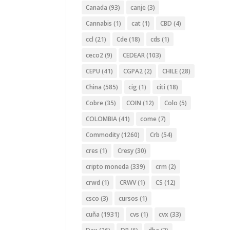
Canada
(93)
canje
(3)
Cannabis
(1)
cat
(1)
CBD
(4)
ccl
(21)
Cde
(18)
cds
(1)
ceco2
(9)
CEDEAR
(103)
CEPU
(41)
CGPA2
(2)
CHILE
(28)
China
(585)
cig
(1)
citi
(18)
Cobre
(35)
COIN
(12)
Colo
(5)
COLOMBIA
(41)
come
(7)
Commodity
(1260)
Crb
(54)
cres
(1)
Cresy
(30)
cripto moneda
(339)
crm
(2)
crwd
(1)
CRWV
(1)
CS
(12)
csco
(3)
cursos
(1)
cuña
(1931)
cvs
(1)
cvx
(33)