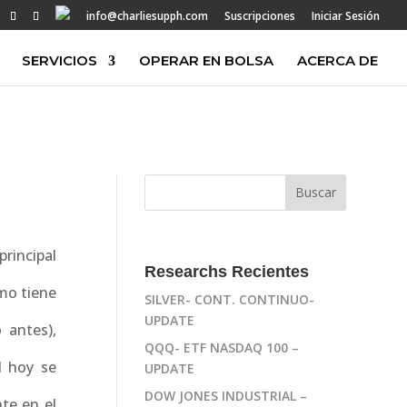
info@charliesupph.com
Suscripciones
Iniciar Sesión
SERVICIOS
OPERAR EN BOLSA
ACERCA DE
principal
Researchs Recientes
mo tiene
SILVER- CONT. CONTINUO-
UPDATE
 antes),
QQQ- ETF NASDAQ 100 –
l hoy se
UPDATE
DOW JONES INDUSTRIAL –
nte en el