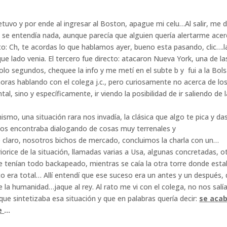
uvo y por ende al ingresar al Boston, apague mi celu…Al salir, me d
o se entendía nada, aunque parecía que alguien quería alertarme ace
to: Ch, te acordas lo que hablamos ayer, bueno esta pasando, clic….l
ue lado venia. El tercero fue directo: atacaron Nueva York, una de la
lo segundos, chequee la info y me metí en el subte b y fui a la Bolsa
oras hablando con el colega j.c., pero curiosamente no acerca de lo
sino y específicamente, ir viendo la posibilidad de ir saliendo de l
smo, una situación rara nos invadía, la clásica que algo te pica y da
nos encontraba dialogando de cosas muy terrenales y
 claro, nosotros bichos de mercado, concluimos la charla con un…
eriorice de la situación, llamadas varias a Usa, algunas concretadas, o
 tenían todo backapeado, mientras se caía la otra torre donde esta
to era total… Allí entendí que ese suceso era un antes y un después,
e la humanidad…jaque al rey. Al rato me vi con el colega, no nos salí
que sintetizaba esa situación y que en palabras quería decir:
se acab
le
…