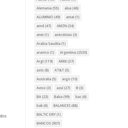
Alemania
(55)
alua
(46)
ALUMINIO
(49)
amat
(1)
amd
(47)
AMZN
(34)
anet
(1)
anécdotas
(3)
Arabia Saudita
(1)
aramco
(1)
Argentina
(2530)
Argt
(119)
ARKK
(37)
asts
(8)
AT&T
(5)
Australia
(5)
avgo
(10)
Aviso
(3)
azul
(27)
B
(3)
BA
(23)
Baba
(99)
bac
(6)
bak
(6)
BALANCES
(88)
BALTIC DRY
(1)
ados
BANCOS
(907)