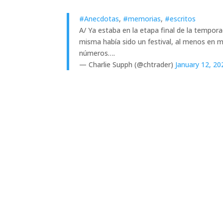
#Anecdotas
,
#memorias
,
#escritos
A/ Ya estaba en la etapa final de la tempor
misma había sido un festival, al menos en m
números….
— Charlie Supph (@chtrader)
January 12, 20