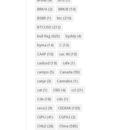
Brexit
(4)
brfs
(7)
BRK/A
(2)
BRK/B
(10)
BSBR
(1)
btc
(210)
BTCUSD
(212)
bull flag
(625)
byddy
(4)
byma
(14)
C
(13)
CAAP
(10)
cac 40
(10)
cadusd
(19)
cafe
(1)
campo
(5)
Canada
(93)
canje
(3)
Cannabis
(1)
cat
(1)
CBD
(4)
ccl
(21)
Cde
(18)
cds
(1)
ceco2
(9)
CEDEAR
(103)
CEPU
(41)
CGPA2
(2)
CHILE
(28)
China
(585)