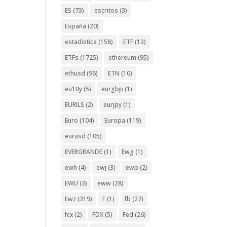
ES
(73)
escritos
(3)
España
(20)
estadistica
(158)
ETF
(13)
ETFs
(1725)
ethereum
(95)
ethusd
(96)
ETN
(10)
eu10y
(5)
eurgbp
(1)
EURILS
(2)
eurjpy
(1)
Euro
(104)
Europa
(119)
eurusd
(105)
EVERGRANDE
(1)
Ewg
(1)
ewh
(4)
ewj
(3)
ewp
(2)
EWU
(3)
eww
(28)
Ewz
(319)
F
(1)
fb
(27)
fcx
(2)
FDX
(5)
Fed
(26)