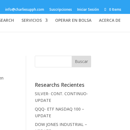
info@charliesupph.com
Suscripciones
Iniciar Sesión
0 Items
SEARCH
SERVICIOS
OPERAR EN BOLSA
ACERCA DE
en
Researchs Recientes
SILVER- CONT. CONTINUO-
UPDATE
QQQ- ETF NASDAQ 100 –
UPDATE
DOW JONES INDUSTRIAL –