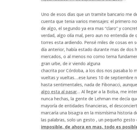
Uno de esos días que un tramite bancario me det
cuenta que tenia varios mensajes: el primero n
de algo, el segundo ya era mas “claro” y concre
verdad, algo olía mal, pero aun no entendía de q
torres esta ardiendo. Pensé miles de cosas en so
día anterior, había estado durante mas de dos h
mercados, o al menos no como tema fundamental, 
gran urbe, de ir viendo alguna
chacrita por Córdoba, a los dos nos pasaba lo mi
vueltas y vueltas….ese lunes 10 de septiembre 
hasta sentimentales, nada de Fibonacci, aunque
algo esta al pasar
… Al llegar a la Bolsa, me int
nunca hechas, la gente de Lehman me decía que
mayoría de entidades financieras, el desconcier
marcaría una bisagra en la mismísima historia d
las palabras, solo un gesto , un pequeño gesto 
imposible, de ahora en mas, todo es posib