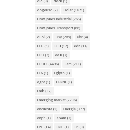
dlo
(3)
docn
(1)
dogeusd
(2)
Dolar
(1671)
Dow Jones Industrial
(265)
Dow Jones Transport
(88)
duol
(2)
Dxy
(289)
ebr
(4)
ECB
(5)
ECH
(12)
edn
(14)
EDU
(2)
ee.u
(7)
EE.UU.
(4496)
Eem
(211)
EFA
(1)
Egipto
(1)
egpt
(1)
EGRNF
(1)
Emb
(32)
Emerging market
(2236)
encuesta
(1)
Energia
(377)
enph
(1)
epam
(3)
EPU
(14)
ERIC
(1)
Erj
(3)