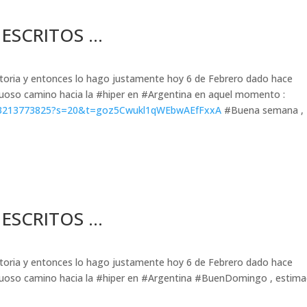
 ESCRITOS …
istoria y entonces lo hago justamente hoy 6 de Febrero dado hace
uoso camino hacia la #hiper en #Argentina en aquel momento :
55813213773825?s=20&t=goz5Cwukl1qWEbwAEfFxxA
#Buena semana ,
 ESCRITOS …
istoria y entonces lo hago justamente hoy 6 de Febrero dado hace
nuoso camino hacia la #hiper en #Argentina #BuenDomingo , estim