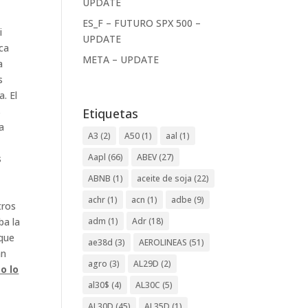
UPDATE
ES_F – FUTURO SPX 500 –
i
UPDATE
rca
META – UPDATE
a
s
. El
s
Etiquetas
a
A3
(2)
A50
(1)
aal
(1)
Aapl
(66)
ABEV
(27)
s
ABNB
(1)
aceite de soja
(22)
achr
(1)
acn
(1)
adbe
(9)
tros
adm
(1)
Adr
(18)
ba la
 que
ae38d
(3)
AEROLINEAS
(51)
an
agro
(3)
AL29D
(2)
o lo
al30$
(4)
AL30C
(5)
AL30D
(45)
AL35D
(1)