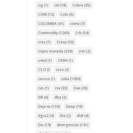
cig
(1)
citi
(18)
Cobre
(35)
COIN
(12)
Colo
(5)
COLOMBIA
(41)
come
(7)
Commodity
(1260)
Crb
(54)
cres
(1)
Cresy
(30)
cripto moneda
(339)
crm
(2)
crwd
(1)
CRWV
(1)
CS
(12)
csco
(3)
cursos
(1)
cuña
(1930)
cvs
(1)
cvx
(33)
Dax
(26)
DB
(6)
dba
(2)
Deja vu
(134)
Desp
(10)
dgcu2
(4)
Dia
(2)
didi
(4)
Dis
(19)
divergencias
(141)