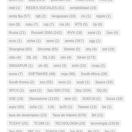
rddt
(1)
REDES SOCIALES
(41)
rentabilidad
(19)
renta fija
(57)
rgti
(2)
riesgopais
(18)
rio
(1)
ripple
(1)
rivn
(9)
roku
(7)
rsp
(7)
rsx
(4)
RTS
(5)
rty
(6)
Rusia
(21)
Russell 2000
(242)
RVX
(18)
sami
(1)
San
(4)
scco
(1)
schw
(1)
semi
(2)
semis
(267)
sgg
(1)
Shanghai
(65)
Shcomp
(65)
Shekel
(5)
shy
(4)
sid
(19)
sidu
(4)
SIL
(4)
SILJ
(6)
silv
(4)
Silver
(273)
SINGAPUR
(1)
slv
(6)
smci
(3)
smh
(10)
snap
(2)
snow
(7)
SOFTWARE
(48)
soja
(99)
South Africa
(28)
South Korea
(2)
sox
(55)
soxx
(1)
soyb
(1)
Space
(18)
SPCX
(2)
spot
(2)
Spx 500
(733)
Spy
(104)
SQ
(5)
SSE
(18)
Standalone
(2120)
stne
(2)
SUECIA
(2)
Suiza
(18)
supv
(93)
sx5e
(1)
t
(4)
ta35
(1)
Taiwan
(13)
tal
(1)
tasa de desempleo
(23)
Tasa de interes
(676)
tbf
(15)
TCEHY
(25)
TCOM
(1)
TECNOLOGIA
(19)
tecnología
(1919)
Teo
(50)
TFC
(1)
TGNO4
(28)
tgs
(63)
tlh
(37)
tlry
(1)