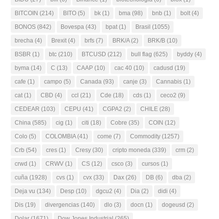
BITCOIN
(214)
BITO
(5)
bk
(1)
bma
(98)
bnb
(1)
bolt
(4)
BONOS
(842)
Bovespa
(43)
bpat
(1)
Brasil
(1055)
brecha
(4)
Brexit
(4)
brfs
(7)
BRK/A
(2)
BRK/B
(10)
BSBR
(1)
btc
(210)
BTCUSD
(212)
bull flag
(625)
byddy
(4)
byma
(14)
C
(13)
CAAP
(10)
cac 40
(10)
cadusd
(19)
cafe
(1)
campo
(5)
Canada
(93)
canje
(3)
Cannabis
(1)
cat
(1)
CBD
(4)
ccl
(21)
Cde
(18)
cds
(1)
ceco2
(9)
CEDEAR
(103)
CEPU
(41)
CGPA2
(2)
CHILE
(28)
China
(585)
cig
(1)
citi
(18)
Cobre
(35)
COIN
(12)
Colo
(5)
COLOMBIA
(41)
come
(7)
Commodity
(1257)
Crb
(54)
cres
(1)
Cresy
(30)
cripto moneda
(339)
crm
(2)
crwd
(1)
CRWV
(1)
CS
(12)
csco
(3)
cursos
(1)
cuña
(1928)
cvs
(1)
cvx
(33)
Dax
(26)
DB
(6)
dba
(2)
Deja vu
(134)
Desp
(10)
dgcu2
(4)
Dia
(2)
didi
(4)
Dis
(19)
divergencias
(140)
dlo
(3)
docn
(1)
dogeusd
(2)
Dolar
(1671)
Dow Jones Industrial
(265)