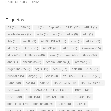
RATIO XLP/ XLY – UPDATE
Etiquetas
A3
(2)
A50
(1)
aal
(1)
Aapl
(66)
ABEV
(27)
ABNB
(1)
aceite de soja
(22)
achr
(1)
acn
(1)
adbe
(9)
adm
(1)
Adr
(18)
ae38d
(3)
AEROLINEAS
(51)
agro
(3)
AL29D
(2)
al30$
(4)
AL30C
(5)
AL30D
(45)
AL35D
(1)
Alemania
(55)
alua
(46)
ALUMINIO
(49)
amat
(1)
amd
(47)
AMZN
(34)
anet
(1)
anécdotas
(3)
Arabia Saudita
(1)
aramco
(1)
Argentina
(2530)
Argt
(119)
ARKK
(37)
asts
(8)
AT&T
(5)
Australia
(5)
avgo
(10)
Aviso
(3)
azul
(27)
B
(3)
BA
(23)
Baba
(99)
bac
(6)
bak
(6)
BALANCES
(88)
BALTIC DRY
(1)
BANCOS
(907)
BANCOS CENTRALES
(13)
Barrick
(38)
BBAR
(89)
Bbd
(105)
bbva
(2)
bcs
(3)
BDORY
(10)
bear flags
(124)
benchmark
(6)
BHIP
(18)
BHP
(4)
BIDU
(27)
bili
(6)
Binance
(1)
biotecnologia
(6)
biox
(1)