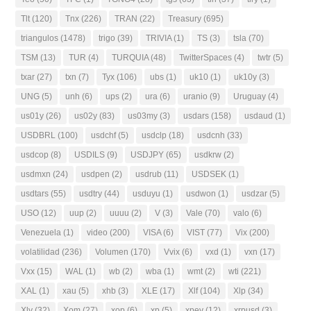
Tlt
(120)
Tnx
(226)
TRAN
(22)
Treasury
(695)
triangulos
(1478)
trigo
(39)
TRIVIA
(1)
TS
(3)
tsla
(70)
TSM
(13)
TUR
(4)
TURQUIA
(48)
TwitterSpaces
(4)
twtr
(5)
txar
(27)
txn
(7)
Tyx
(106)
ubs
(1)
uk10
(1)
uk10y
(3)
UNG
(5)
unh
(6)
ups
(2)
ura
(6)
uranio
(9)
Uruguay
(4)
us01y
(26)
us02y
(83)
us03my
(3)
usdars
(158)
usdaud
(1)
USDBRL
(100)
usdchf
(5)
usdclp
(18)
usdcnh
(33)
usdcop
(8)
USDILS
(9)
USDJPY
(65)
usdkrw
(2)
usdmxn
(24)
usdpen
(2)
usdrub
(11)
USDSEK
(1)
usdtars
(55)
usdtry
(44)
usduyu
(1)
usdwon
(1)
usdzar
(5)
USO
(12)
uup
(2)
uuuu
(2)
V
(3)
Vale
(70)
valo
(6)
Venezuela
(1)
video
(200)
VISA
(6)
VIST
(77)
Vix
(200)
volatilidad
(236)
Volumen
(170)
Vvix
(6)
vxd
(1)
vxn
(17)
Vxx
(15)
WAL
(1)
wb
(2)
wba
(1)
wmt
(2)
wti
(221)
XAL
(1)
xau
(5)
xhb
(3)
XLE
(17)
Xlf
(104)
Xlp
(34)
Xly
(32)
Xom
(27)
xop
(6)
xp
(5)
xpev
(12)
xrpusd
(3)