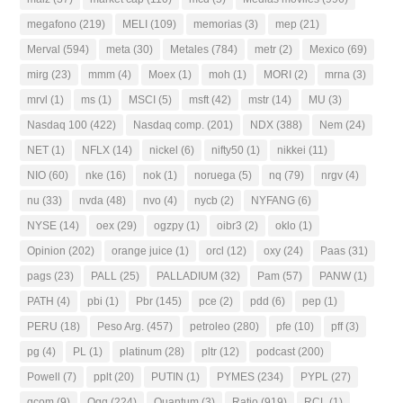
megafono
(219)
MELI
(109)
memorias
(3)
mep
(21)
Merval
(594)
meta
(30)
Metales
(784)
metr
(2)
Mexico
(69)
mirg
(23)
mmm
(4)
Moex
(1)
moh
(1)
MORI
(2)
mrna
(3)
mrvl
(1)
ms
(1)
MSCI
(5)
msft
(42)
mstr
(14)
MU
(3)
Nasdaq 100
(422)
Nasdaq comp.
(201)
NDX
(388)
Nem
(24)
NET
(1)
NFLX
(14)
nickel
(6)
nifty50
(1)
nikkei
(11)
NIO
(60)
nke
(16)
nok
(1)
noruega
(5)
nq
(79)
nrgv
(4)
nu
(33)
nvda
(48)
nvo
(4)
nycb
(2)
NYFANG
(6)
NYSE
(14)
oex
(29)
ogzpy
(1)
oibr3
(2)
oklo
(1)
Opinion
(202)
orange juice
(1)
orcl
(12)
oxy
(24)
Paas
(31)
pags
(23)
PALL
(25)
PALLADIUM
(32)
Pam
(57)
PANW
(1)
PATH
(4)
pbi
(1)
Pbr
(145)
pce
(2)
pdd
(6)
pep
(1)
PERU
(18)
Peso Arg.
(457)
petroleo
(280)
pfe
(10)
pff
(3)
pg
(4)
PL
(1)
platinum
(28)
pltr
(12)
podcast
(200)
Powell
(7)
pplt
(20)
PUTIN
(1)
PYMES
(234)
PYPL
(27)
qcom
(9)
Qqq
(224)
Quantum
(3)
Ratio
(919)
RCL
(1)