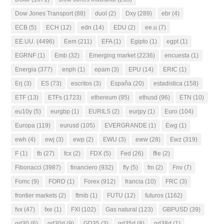
Dow Jones Transport
(88)
duol
(2)
Dxy
(289)
ebr
(4)
ECB
(5)
ECH
(12)
edn
(14)
EDU
(2)
ee.u
(7)
EE.UU.
(4496)
Eem
(211)
EFA
(1)
Egipto
(1)
egpt
(1)
EGRNF
(1)
Emb
(32)
Emerging market
(2236)
encuesta
(1)
Energia
(377)
enph
(1)
epam
(3)
EPU
(14)
ERIC
(1)
Erj
(3)
ES
(73)
escritos
(3)
España
(20)
estadistica
(158)
ETF
(13)
ETFs
(1723)
ethereum
(95)
ethusd
(96)
ETN
(10)
eu10y
(5)
eurgbp
(1)
EURILS
(2)
eurjpy
(1)
Euro
(104)
Europa
(119)
eurusd
(105)
EVERGRANDE
(1)
Ewg
(1)
ewh
(4)
ewj
(3)
ewp
(2)
EWU
(3)
eww
(28)
Ewz
(319)
F
(1)
fb
(27)
fcx
(2)
FDX
(5)
Fed
(26)
ffie
(2)
Fibonacci
(3987)
financiero
(932)
fly
(5)
fm
(2)
Fnv
(7)
Fomc
(9)
FORD
(1)
Forex
(912)
francia
(10)
FRC
(3)
frontier markets
(2)
ftmib
(1)
FUTU
(12)
futuros
(1162)
fvx
(47)
fxe
(1)
FXI
(102)
Gas natural
(123)
GBPUSD
(39)
gd30
(6)
gd30d
(9)
GD35
(3)
gd35d
(8)
gd38d
(1)