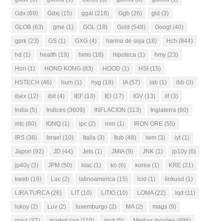
Gdx
(69)
Gdxj
(15)
ggal
(218)
Ggb
(26)
gld
(3)
GLOB
(63)
gme
(1)
GOL
(18)
Gold
(548)
Googl
(40)
gprk
(23)
GS
(1)
GXG
(4)
harina de soja
(18)
Hch
(844)
hd
(1)
health
(19)
hims
(16)
hipoteca
(1)
hmy
(23)
Hon
(1)
HONG KONG
(83)
HOOD
(1)
HSI
(15)
HSTECH
(46)
hum
(1)
hyg
(18)
IA
(57)
iab
(1)
ibb
(3)
ibex
(12)
ibit
(4)
IEF
(13)
IEI
(17)
IGV
(13)
ilf
(3)
India
(5)
Indices
(3609)
INFLACION
(113)
Inglaterra
(60)
intc
(60)
IONQ
(1)
ipc
(2)
iren
(1)
IRON ORE
(55)
IRS
(38)
Israel
(10)
Italia
(3)
Itub
(48)
iwm
(3)
iyt
(1)
Japon
(92)
JD
(44)
Jets
(1)
JMIA
(9)
JNK
(1)
jp10y
(6)
jp40y
(3)
JPM
(50)
klac
(1)
ko
(6)
korea
(1)
KRE
(21)
kweb
(16)
Lac
(2)
latinoamerica
(15)
lcid
(1)
linkusd
(1)
LIRA TURCA
(26)
LIT
(10)
LITIO
(10)
LOMA
(22)
lqd
(11)
lukoy
(2)
Luv
(2)
luxemburgo
(2)
MA
(2)
mags
(9)
maiz
(37)
market cap
(110)
mcd
(5)
Medias moviles
(996)