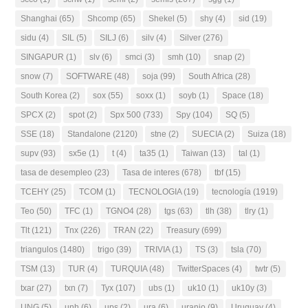
Shanghai
(65)
Shcomp
(65)
Shekel
(5)
shy
(4)
sid
(19)
sidu
(4)
SIL
(5)
SILJ
(6)
silv
(4)
Silver
(276)
SINGAPUR
(1)
slv
(6)
smci
(3)
smh
(10)
snap
(2)
snow
(7)
SOFTWARE
(48)
soja
(99)
South Africa
(28)
South Korea
(2)
sox
(55)
soxx
(1)
soyb
(1)
Space
(18)
SPCX
(2)
spot
(2)
Spx 500
(733)
Spy
(104)
SQ
(5)
SSE
(18)
Standalone
(2120)
stne
(2)
SUECIA
(2)
Suiza
(18)
supv
(93)
sx5e
(1)
t
(4)
ta35
(1)
Taiwan
(13)
tal
(1)
tasa de desempleo
(23)
Tasa de interes
(678)
tbf
(15)
TCEHY
(25)
TCOM
(1)
TECNOLOGIA
(19)
tecnología
(1919)
Teo
(50)
TFC
(1)
TGNO4
(28)
tgs
(63)
tlh
(38)
tlry
(1)
Tlt
(121)
Tnx
(226)
TRAN
(22)
Treasury
(699)
triangulos
(1480)
trigo
(39)
TRIVIA
(1)
TS
(3)
tsla
(70)
TSM
(13)
TUR
(4)
TURQUIA
(48)
TwitterSpaces
(4)
twtr
(5)
txar
(27)
txn
(7)
Tyx
(107)
ubs
(1)
uk10
(1)
uk10y
(3)
UNG
(5)
unh
(6)
ups
(2)
ura
(6)
uranio
(9)
Uruguay
(4)