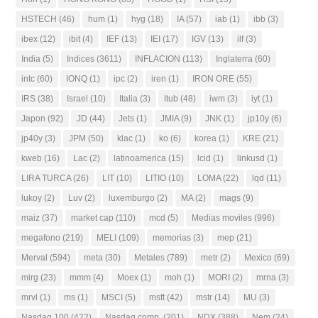
HSTECH
(46)
hum
(1)
hyg
(18)
IA
(57)
iab
(1)
ibb
(3)
ibex
(12)
ibit
(4)
IEF
(13)
IEI
(17)
IGV
(13)
ilf
(3)
India
(5)
Indices
(3611)
INFLACION
(113)
Inglaterra
(60)
intc
(60)
IONQ
(1)
ipc
(2)
iren
(1)
IRON ORE
(55)
IRS
(38)
Israel
(10)
Italia
(3)
Itub
(48)
iwm
(3)
iyt
(1)
Japon
(92)
JD
(44)
Jets
(1)
JMIA
(9)
JNK
(1)
jp10y
(6)
jp40y
(3)
JPM
(50)
klac
(1)
ko
(6)
korea
(1)
KRE
(21)
kweb
(16)
Lac
(2)
latinoamerica
(15)
lcid
(1)
linkusd
(1)
LIRA TURCA
(26)
LIT
(10)
LITIO
(10)
LOMA
(22)
lqd
(11)
lukoy
(2)
Luv
(2)
luxemburgo
(2)
MA
(2)
mags
(9)
maiz
(37)
market cap
(110)
mcd
(5)
Medias moviles
(996)
megafono
(219)
MELI
(109)
memorias
(3)
mep
(21)
Merval
(594)
meta
(30)
Metales
(789)
metr
(2)
Mexico
(69)
mirg
(23)
mmm
(4)
Moex
(1)
moh
(1)
MORI
(2)
mrna
(3)
mrvl
(1)
ms
(1)
MSCI
(5)
msft
(42)
mstr
(14)
MU
(3)
Nasdaq 100
(422)
Nasdaq comp.
(201)
NDX
(388)
Nem
(24)