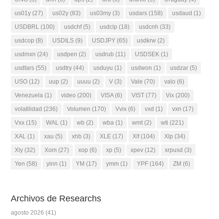
us01y
(27)
us02y
(83)
us03my
(3)
usdars
(158)
usdaud
(1)
USDBRL
(100)
usdchf
(5)
usdclp
(18)
usdcnh
(33)
usdcop
(8)
USDILS
(9)
USDJPY
(65)
usdkrw
(2)
usdmxn
(24)
usdpen
(2)
usdrub
(11)
USDSEK
(1)
usdtars
(55)
usdtry
(44)
usduyu
(1)
usdwon
(1)
usdzar
(5)
USO
(12)
uup
(2)
uuuu
(2)
V
(3)
Vale
(70)
valo
(6)
Venezuela
(1)
video
(200)
VISA
(6)
VIST
(77)
Vix
(200)
volatilidad
(236)
Volumen
(170)
Vvix
(6)
vxd
(1)
vxn
(17)
Vxx
(15)
WAL
(1)
wb
(2)
wba
(1)
wmt
(2)
wti
(221)
XAL
(1)
xau
(5)
xhb
(3)
XLE
(17)
Xlf
(104)
Xlp
(34)
Xly
(32)
Xom
(27)
xop
(6)
xp
(5)
xpev
(12)
xrpusd
(3)
Yen
(58)
yinn
(1)
YM
(17)
ymm
(1)
YPF
(164)
ZM
(6)
Archivos de Researchs
agosto 2026
(41)