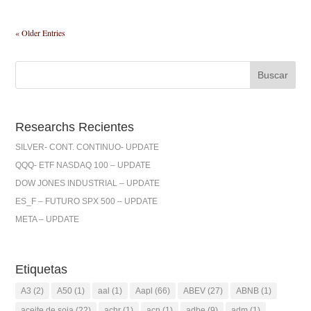
« Older Entries
Researchs Recientes
SILVER- CONT. CONTINUO- UPDATE
QQQ- ETF NASDAQ 100 – UPDATE
DOW JONES INDUSTRIAL – UPDATE
ES_F – FUTURO SPX 500 – UPDATE
META – UPDATE
Etiquetas
A3
(2)
A50
(1)
aal
(1)
Aapl
(66)
ABEV
(27)
ABNB
(1)
aceite de soja
(22)
achr
(1)
acn
(1)
adbe
(9)
adm
(1)