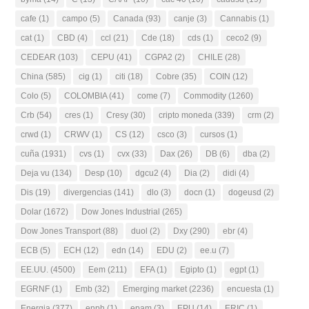
cafe
(1)
campo
(5)
Canada
(93)
canje
(3)
Cannabis
(1)
cat
(1)
CBD
(4)
ccl
(21)
Cde
(18)
cds
(1)
ceco2
(9)
CEDEAR
(103)
CEPU
(41)
CGPA2
(2)
CHILE
(28)
China
(585)
cig
(1)
citi
(18)
Cobre
(35)
COIN
(12)
Colo
(5)
COLOMBIA
(41)
come
(7)
Commodity
(1260)
Crb
(54)
cres
(1)
Cresy
(30)
cripto moneda
(339)
crm
(2)
crwd
(1)
CRWV
(1)
CS
(12)
csco
(3)
cursos
(1)
cuña
(1931)
cvs
(1)
cvx
(33)
Dax
(26)
DB
(6)
dba
(2)
Deja vu
(134)
Desp
(10)
dgcu2
(4)
Dia
(2)
didi
(4)
Dis
(19)
divergencias
(141)
dlo
(3)
docn
(1)
dogeusd
(2)
Dolar
(1672)
Dow Jones Industrial
(265)
Dow Jones Transport
(88)
duol
(2)
Dxy
(290)
ebr
(4)
ECB
(5)
ECH
(12)
edn
(14)
EDU
(2)
ee.u
(7)
EE.UU.
(4500)
Eem
(211)
EFA
(1)
Egipto
(1)
egpt
(1)
EGRNF
(1)
Emb
(32)
Emerging market
(2236)
encuesta
(1)
Energia
(377)
enph
(1)
epam
(3)
EPU
(14)
ERIC
(1)