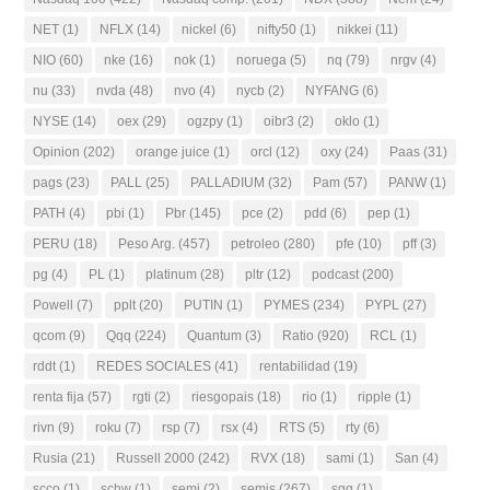
NET
(1)
NFLX
(14)
nickel
(6)
nifty50
(1)
nikkei
(11)
NIO
(60)
nke
(16)
nok
(1)
noruega
(5)
nq
(79)
nrgv
(4)
nu
(33)
nvda
(48)
nvo
(4)
nycb
(2)
NYFANG
(6)
NYSE
(14)
oex
(29)
ogzpy
(1)
oibr3
(2)
oklo
(1)
Opinion
(202)
orange juice
(1)
orcl
(12)
oxy
(24)
Paas
(31)
pags
(23)
PALL
(25)
PALLADIUM
(32)
Pam
(57)
PANW
(1)
PATH
(4)
pbi
(1)
Pbr
(145)
pce
(2)
pdd
(6)
pep
(1)
PERU
(18)
Peso Arg.
(457)
petroleo
(280)
pfe
(10)
pff
(3)
pg
(4)
PL
(1)
platinum
(28)
pltr
(12)
podcast
(200)
Powell
(7)
pplt
(20)
PUTIN
(1)
PYMES
(234)
PYPL
(27)
qcom
(9)
Qqq
(224)
Quantum
(3)
Ratio
(920)
RCL
(1)
rddt
(1)
REDES SOCIALES
(41)
rentabilidad
(19)
renta fija
(57)
rgti
(2)
riesgopais
(18)
rio
(1)
ripple
(1)
rivn
(9)
roku
(7)
rsp
(7)
rsx
(4)
RTS
(5)
rty
(6)
Rusia
(21)
Russell 2000
(242)
RVX
(18)
sami
(1)
San
(4)
scco
(1)
schw
(1)
semi
(2)
semis
(267)
sgg
(1)