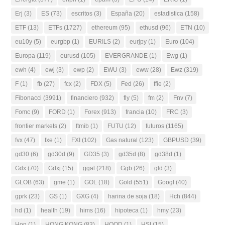
Erj
(3)
ES
(73)
escritos
(3)
España
(20)
estadistica
(158)
ETF
(13)
ETFs
(1727)
ethereum
(95)
ethusd
(96)
ETN
(10)
eu10y
(5)
eurgbp
(1)
EURILS
(2)
eurjpy
(1)
Euro
(104)
Europa
(119)
eurusd
(105)
EVERGRANDE
(1)
Ewg
(1)
ewh
(4)
ewj
(3)
ewp
(2)
EWU
(3)
eww
(28)
Ewz
(319)
F
(1)
fb
(27)
fcx
(2)
FDX
(5)
Fed
(26)
ffie
(2)
Fibonacci
(3991)
financiero
(932)
fly
(5)
fm
(2)
Fnv
(7)
Fomc
(9)
FORD
(1)
Forex
(913)
francia
(10)
FRC
(3)
frontier markets
(2)
ftmib
(1)
FUTU
(12)
futuros
(1165)
fvx
(47)
fxe
(1)
FXI
(102)
Gas natural
(123)
GBPUSD
(39)
gd30
(6)
gd30d
(9)
GD35
(3)
gd35d
(8)
gd38d
(1)
Gdx
(70)
Gdxj
(15)
ggal
(218)
Ggb
(26)
gld
(3)
GLOB
(63)
gme
(1)
GOL
(18)
Gold
(551)
Googl
(40)
gprk
(23)
GS
(1)
GXG
(4)
harina de soja
(18)
Hch
(844)
hd
(1)
health
(19)
hims
(16)
hipoteca
(1)
hmy
(23)
Hon
(1)
HONG KONG
(83)
HOOD
(1)
HSI
(15)