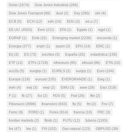
Dolar
(1674)
Dow Jones Industrial
(266)
Dow Jones Transport
(88)
duol
(2)
Dxy
(290)
ebr
(4)
ECB
(5)
ECH
(12)
edn
(14)
EDU
(2)
ee.u
(7)
EE.UU.
(4503)
Eem
(211)
EFA
(1)
Egipto
(1)
egpt
(1)
EGRNF
(1)
Emb
(32)
Emerging market
(2236)
encuesta
(1)
Energia
(377)
enph
(1)
epam
(3)
EPU
(14)
ERIC
(1)
Erj
(3)
ES
(73)
escritos
(3)
España
(20)
estadistica
(158)
ETF
(13)
ETFs
(1728)
ethereum
(95)
ethusd
(96)
ETN
(10)
eu10y
(5)
eurgbp
(1)
EURILS
(2)
eurjpy
(1)
Euro
(104)
Europa
(119)
eurusd
(105)
EVERGRANDE
(1)
Ewg
(1)
ewh
(4)
ewj
(3)
ewp
(2)
EWU
(3)
eww
(28)
Ewz
(319)
F
(1)
fb
(27)
fcx
(2)
FDX
(5)
Fed
(26)
ffie
(2)
Fibonacci
(3998)
financiero
(933)
fly
(5)
fm
(2)
Fnv
(7)
Fomc
(9)
FORD
(1)
Forex
(914)
francia
(10)
FRC
(3)
frontier markets
(2)
ftmib
(1)
FUTU
(12)
futuros
(1165)
fvx
(47)
fxe
(1)
FXI
(102)
Gas natural
(123)
GBPUSD
(39)