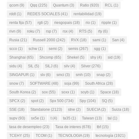
qcom
(9)
Qqq
(225)
Quantum
(3)
Ratio
(920)
RCL
(1)
rddt
(1)
REDES SOCIALES
(41)
rentabilidad
(19)
renta fija
(57)
rgti
(2)
riesgopais
(18)
rio
(1)
ripple
(1)
rivn
(9)
roku
(7)
rsp
(7)
rsx
(4)
RTS
(5)
rty
(6)
Rusia
(21)
Russell 2000
(242)
RVX
(18)
sami
(1)
San
(4)
scco
(1)
schw
(1)
semi
(2)
semis
(267)
sgg
(1)
Shanghai
(65)
Shcomp
(65)
Shekel
(5)
shy
(4)
sid
(19)
sidu
(4)
SIL
(5)
SILJ
(6)
silv
(4)
Silver
(276)
SINGAPUR
(1)
slv
(6)
smci
(3)
smh
(10)
snap
(2)
snow
(7)
SOFTWARE
(48)
soja
(99)
South Africa
(28)
South Korea
(2)
sox
(55)
soxx
(1)
soyb
(1)
Space
(18)
SPCX
(2)
spot
(2)
Spx 500
(734)
Spy
(104)
SQ
(5)
SSE
(18)
Standalone
(2123)
stne
(2)
SUECIA
(2)
Suiza
(18)
supv
(93)
sx5e
(1)
t
(4)
ta35
(1)
Taiwan
(13)
tal
(1)
tasa de desempleo
(23)
Tasa de interes
(678)
tbf
(15)
TCEHY
(25)
TCOM
(1)
TECNOLOGIA
(19)
tecnología
(1921)