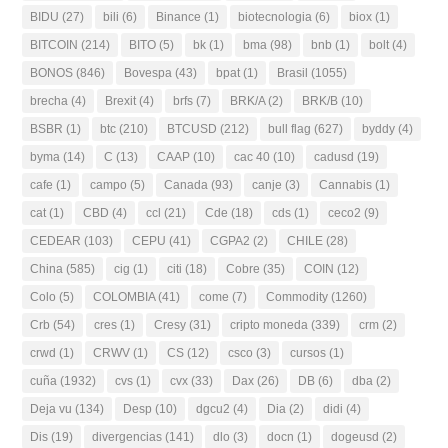
BIDU
(27)
bili
(6)
Binance
(1)
biotecnologia
(6)
biox
(1)
BITCOIN
(214)
BITO
(5)
bk
(1)
bma
(98)
bnb
(1)
bolt
(4)
BONOS
(846)
Bovespa
(43)
bpat
(1)
Brasil
(1055)
brecha
(4)
Brexit
(4)
brfs
(7)
BRK/A
(2)
BRK/B
(10)
BSBR
(1)
btc
(210)
BTCUSD
(212)
bull flag
(627)
byddy
(4)
byma
(14)
C
(13)
CAAP
(10)
cac 40
(10)
cadusd
(19)
cafe
(1)
campo
(5)
Canada
(93)
canje
(3)
Cannabis
(1)
cat
(1)
CBD
(4)
ccl
(21)
Cde
(18)
cds
(1)
ceco2
(9)
CEDEAR
(103)
CEPU
(41)
CGPA2
(2)
CHILE
(28)
China
(585)
cig
(1)
citi
(18)
Cobre
(35)
COIN
(12)
Colo
(5)
COLOMBIA
(41)
come
(7)
Commodity
(1260)
Crb
(54)
cres
(1)
Cresy
(31)
cripto moneda
(339)
crm
(2)
crwd
(1)
CRWV
(1)
CS
(12)
csco
(3)
cursos
(1)
cuña
(1932)
cvs
(1)
cvx
(33)
Dax
(26)
DB
(6)
dba
(2)
Deja vu
(134)
Desp
(10)
dgcu2
(4)
Dia
(2)
didi
(4)
Dis
(19)
divergencias
(141)
dlo
(3)
docn
(1)
dogeusd
(2)