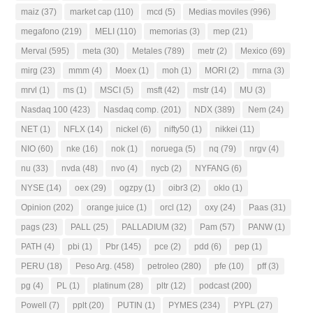
maiz
(37)
market cap
(110)
mcd
(5)
Medias moviles
(996)
megafono
(219)
MELI
(110)
memorias
(3)
mep
(21)
Merval
(595)
meta
(30)
Metales
(789)
metr
(2)
Mexico
(69)
mirg
(23)
mmm
(4)
Moex
(1)
moh
(1)
MORI
(2)
mrna
(3)
mrvl
(1)
ms
(1)
MSCI
(5)
msft
(42)
mstr
(14)
MU
(3)
Nasdaq 100
(423)
Nasdaq comp.
(201)
NDX
(389)
Nem
(24)
NET
(1)
NFLX
(14)
nickel
(6)
nifty50
(1)
nikkei
(11)
NIO
(60)
nke
(16)
nok
(1)
noruega
(5)
nq
(79)
nrgv
(4)
nu
(33)
nvda
(48)
nvo
(4)
nycb
(2)
NYFANG
(6)
NYSE
(14)
oex
(29)
ogzpy
(1)
oibr3
(2)
oklo
(1)
Opinion
(202)
orange juice
(1)
orcl
(12)
oxy
(24)
Paas
(31)
pags
(23)
PALL
(25)
PALLADIUM
(32)
Pam
(57)
PANW
(1)
PATH
(4)
pbi
(1)
Pbr
(145)
pce
(2)
pdd
(6)
pep
(1)
PERU
(18)
Peso Arg.
(458)
petroleo
(280)
pfe
(10)
pff
(3)
pg
(4)
PL
(1)
platinum
(28)
pltr
(12)
podcast
(200)
Powell
(7)
pplt
(20)
PUTIN
(1)
PYMES
(234)
PYPL
(27)