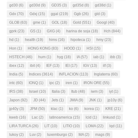
gd30
(6)
gd30d
(9)
GD35
(3)
gd35d
(8)
gd38d
(1)
Gdx
(70)
Gdxj
(15)
ggal
(219)
Ggb
(26)
gld
(3)
GLOB
(63)
gme
(1)
GOL
(18)
Gold
(551)
Googl
(40)
gprk
(23)
GS
(1)
GXG
(4)
harina de soja
(18)
Hch
(844)
hd
(1)
health
(19)
hims
(16)
hipoteca
(1)
hmy
(23)
Hon
(1)
HONG KONG
(83)
HOOD
(1)
HSI
(15)
HSTECH
(46)
hum
(1)
hyg
(18)
IA
(57)
iab
(1)
ibb
(3)
ibex
(12)
ibit
(4)
IEF
(13)
IEI
(17)
IGV
(13)
ilf
(3)
India
(5)
Indices
(3614)
INFLACION
(113)
Inglaterra
(60)
intc
(60)
IONQ
(1)
ipc
(2)
iren
(1)
IRON ORE
(55)
IRS
(38)
Israel
(10)
Italia
(3)
Itub
(48)
iwm
(3)
iyt
(1)
Japon
(92)
JD
(44)
Jets
(1)
JMIA
(9)
JNK
(1)
jp10y
(6)
jp40y
(3)
JPM
(50)
klac
(1)
ko
(6)
korea
(1)
KRE
(21)
kweb
(16)
Lac
(2)
latinoamerica
(15)
lcid
(1)
linkusd
(1)
LIRA TURCA
(26)
LIT
(10)
LITIO
(10)
LOMA
(22)
lqd
(11)
lukoy
(2)
Luv
(2)
luxemburgo
(2)
MA
(2)
mags
(9)