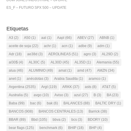
DOW JONES INDUSTRIAL – UPDATE
ES_F – FUTURO SPX 500 – UPDATE
Etiquetas
A3
(2)
A50
(1)
aal
(1)
Aapl
(66)
ABEV
(27)
ABNB
(1)
aceite de soja
(22)
achr
(1)
acn
(1)
adbe
(9)
adm
(1)
Adr
(18)
ae38d
(3)
AEROLINEAS
(51)
agro
(3)
AL29D
(2)
al30$
(4)
AL30C
(5)
AL30D
(45)
AL35D
(1)
Alemania
(55)
alua
(46)
ALUMINIO
(49)
amat
(1)
amd
(47)
AMZN
(34)
anet
(1)
anécdotas
(3)
Arabia Saudita
(1)
aramco
(1)
Argentina
(2535)
Argt
(119)
ARKK
(37)
asts
(8)
AT&T
(5)
Australia
(5)
avgo
(10)
Aviso
(3)
azul
(27)
B
(3)
BA
(23)
Baba
(99)
bac
(6)
bak
(6)
BALANCES
(88)
BALTIC DRY
(1)
BANCOS
(908)
BANCOS CENTRALES
(13)
Barrick
(38)
BBAR
(89)
Bbd
(105)
bbva
(2)
bcs
(3)
BDORY
(10)
bear flags
(125)
benchmark
(6)
BHIP
(18)
BHP
(4)