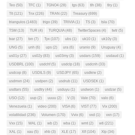
Teo
(50)
TFC
(1)
TGNO4
(28)
tgs
(63)
tlh
(38)
tlry
(1)
Tlt
(121)
Tnx
(226)
TRAN
(22)
Treasury
(699)
triangulos
(1483)
trigo
(39)
TRIVIA
(1)
TS
(3)
tsla
(70)
TSM
(13)
TUR
(4)
TURQUIA
(48)
TwitterSpaces
(4)
twtr
(5)
txar
(27)
txn
(7)
Tyx
(107)
ubs
(1)
uk10
(1)
uk10y
(3)
UNG
(5)
unh
(6)
ups
(2)
ura
(6)
uranio
(9)
Uruguay
(4)
us01y
(27)
us02y
(83)
us03my
(3)
usdars
(159)
usdaud
(1)
USDBRL
(100)
usdchf
(5)
usdclp
(18)
usdcnh
(33)
usdcop
(8)
USDILS
(9)
USDJPY
(65)
usdkrw
(2)
usdmxn
(24)
usdpen
(2)
usdrub
(11)
USDSEK
(1)
usdtars
(55)
usdtry
(44)
usduyu
(1)
usdwon
(1)
usdzar
(5)
USO
(12)
uup
(2)
uuuu
(2)
V
(3)
Vale
(70)
valo
(6)
Venezuela
(1)
video
(200)
VISA
(6)
VIST
(77)
Vix
(200)
volatilidad
(236)
Volumen
(170)
Vvix
(6)
vxd
(1)
vxn
(17)
Vxx
(15)
WAL
(1)
wb
(2)
wba
(1)
wmt
(2)
wti
(221)
XAL
(1)
xau
(5)
xhb
(3)
XLE
(17)
Xlf
(104)
Xlp
(34)