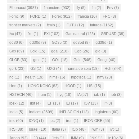
Fibonacci
(3987)
financiero
(932)
fly
(5)
fm
(2)
Fnv
(7)
Fomc
(9)
FORD
(1)
Forex
(912)
francia
(10)
FRC
(3)
frontier markets
(2)
ftmib
(1)
FUTU
(12)
futuros
(1162)
fvx
(47)
fxe
(1)
FXI
(102)
Gas natural
(123)
GBPUSD
(39)
gd30
(6)
gd30d
(9)
GD35
(3)
gd35d
(8)
gd38d
(1)
Gdx
(69)
Gdxj
(15)
ggal
(218)
Ggb
(26)
gld
(3)
GLOB
(63)
gme
(1)
GOL
(18)
Gold
(548)
Googl
(40)
gprk
(23)
GS
(1)
GXG
(4)
harina de soja
(18)
Hch
(844)
hd
(1)
health
(19)
hims
(16)
hipoteca
(1)
hmy
(23)
Hon
(1)
HONG KONG
(83)
HOOD
(1)
HSI
(15)
HSTECH
(46)
hum
(1)
hyg
(18)
IA
(57)
iab
(1)
ibb
(3)
ibex
(12)
ibit
(4)
IEF
(13)
IEI
(17)
IGV
(13)
ilf
(3)
India
(5)
Indices
(3609)
INFLACION
(113)
Inglaterra
(60)
intc
(60)
IONQ
(1)
ipc
(2)
iren
(1)
IRON ORE
(55)
IRS
(38)
Israel
(10)
Italia
(3)
Itub
(48)
iwm
(3)
iyt
(1)
Japon
(92)
JD
(44)
Jets
(1)
JMIA
(9)
JNK
(1)
jp10y
(6)