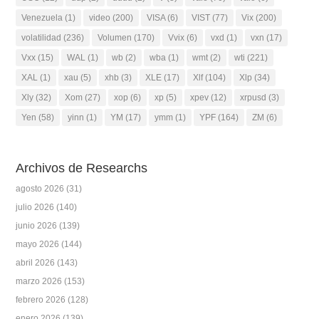
Venezuela
(1)
video
(200)
VISA
(6)
VIST
(77)
Vix
(200)
volatilidad
(236)
Volumen
(170)
Vvix
(6)
vxd
(1)
vxn
(17)
Vxx
(15)
WAL
(1)
wb
(2)
wba
(1)
wmt
(2)
wti
(221)
XAL
(1)
xau
(5)
xhb
(3)
XLE
(17)
Xlf
(104)
Xlp
(34)
Xly
(32)
Xom
(27)
xop
(6)
xp
(5)
xpev
(12)
xrpusd
(3)
Yen
(58)
yinn
(1)
YM
(17)
ymm
(1)
YPF
(164)
ZM
(6)
Archivos de Researchs
agosto 2026
(31)
julio 2026
(140)
junio 2026
(139)
mayo 2026
(144)
abril 2026
(143)
marzo 2026
(153)
febrero 2026
(128)
enero 2026
(139)