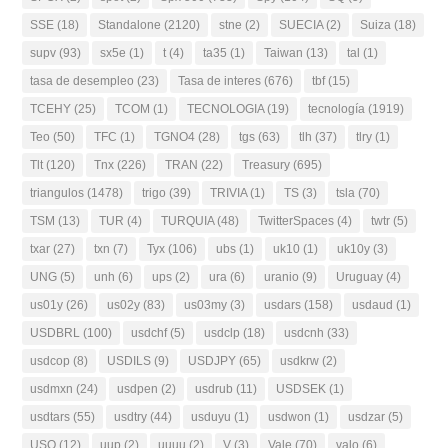
SSE
(18)
Standalone
(2120)
stne
(2)
SUECIA
(2)
Suiza
(18)
supv
(93)
sx5e
(1)
t
(4)
ta35
(1)
Taiwan
(13)
tal
(1)
tasa de desempleo
(23)
Tasa de interes
(676)
tbf
(15)
TCEHY
(25)
TCOM
(1)
TECNOLOGIA
(19)
tecnología
(1919)
Teo
(50)
TFC
(1)
TGNO4
(28)
tgs
(63)
tlh
(37)
tlry
(1)
Tlt
(120)
Tnx
(226)
TRAN
(22)
Treasury
(695)
triangulos
(1478)
trigo
(39)
TRIVIA
(1)
TS
(3)
tsla
(70)
TSM
(13)
TUR
(4)
TURQUIA
(48)
TwitterSpaces
(4)
twtr
(5)
txar
(27)
txn
(7)
Tyx
(106)
ubs
(1)
uk10
(1)
uk10y
(3)
UNG
(5)
unh
(6)
ups
(2)
ura
(6)
uranio
(9)
Uruguay
(4)
us01y
(26)
us02y
(83)
us03my
(3)
usdars
(158)
usdaud
(1)
USDBRL
(100)
usdchf
(5)
usdclp
(18)
usdcnh
(33)
usdcop
(8)
USDILS
(9)
USDJPY
(65)
usdkrw
(2)
usdmxn
(24)
usdpen
(2)
usdrub
(11)
USDSEK
(1)
usdtars
(55)
usdtry
(44)
usduyu
(1)
usdwon
(1)
usdzar
(5)
USO
(12)
uup
(2)
uuuu
(2)
V
(3)
Vale
(70)
valo
(6)