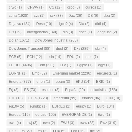
crwd
(1)
CRWV
(1)
CS
(12)
csco
(3)
cursos
(1)
cuña
(1928)
cvs
(1)
cvx
(33)
Dax
(26)
DB
(6)
dba
(2)
Deja vu
(134)
Desp
(10)
dgcu2
(4)
Dia
(2)
didi
(4)
Dis
(19)
divergencias
(140)
dlo
(3)
docn
(1)
dogeusd
(2)
Dolar
(1671)
Dow Jones Industrial
(265)
Dow Jones Transport
(88)
duol
(2)
Dxy
(289)
ebr
(4)
ECB
(5)
ECH
(12)
edn
(14)
EDU
(2)
ee.u
(7)
EE.UU.
(4496)
Eem
(211)
EFA
(1)
Egipto
(1)
egpt
(1)
EGRNF
(1)
Emb
(32)
Emerging market
(2236)
encuesta
(1)
Energia
(377)
enph
(1)
epam
(3)
EPU
(14)
ERIC
(1)
Erj
(3)
ES
(73)
escritos
(3)
España
(20)
estadistica
(158)
ETF
(13)
ETFs
(1723)
ethereum
(95)
ethusd
(96)
ETN
(10)
eu10y
(5)
eurgbp
(1)
EURILS
(2)
eurjpy
(1)
Euro
(104)
Europa
(119)
eurusd
(105)
EVERGRANDE
(1)
Ewg
(1)
ewh
(4)
ewj
(3)
ewp
(2)
EWU
(3)
eww
(28)
Ewz
(319)
F
(1)
fb
(27)
fcx
(2)
FDX
(5)
Fed
(26)
ffie
(2)