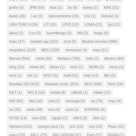
jp40y
(3)
JPM
(50)
klac
(1)
ko
(6)
korea
(1)
KRE
(21)
kweb
(16)
Lac
(2)
latinoamerica
(15)
lcid
(1)
linkusd
(1)
LIRA TURCA
(26)
LIT
(10)
LITIO
(10)
LOMA
(22)
lqd
(11)
lukoy
(2)
Luv
(2)
luxemburgo
(2)
MA
(2)
mags
(9)
maiz
(37)
market cap
(110)
mcd
(5)
Medias moviles
(996)
megafono
(219)
MELI
(109)
memorias
(3)
mep
(21)
Merval
(594)
meta
(30)
Metales
(784)
metr
(2)
Mexico
(69)
mirg
(23)
mmm
(4)
Moex
(1)
moh
(1)
MORI
(2)
mrna
(3)
mrvl
(1)
ms
(1)
MSCI
(5)
msft
(42)
mstr
(14)
MU
(3)
Nasdaq 100
(422)
Nasdaq comp.
(201)
NDX
(388)
Nem
(24)
NET
(1)
NFLX
(14)
nickel
(6)
nifty50
(1)
nikkei
(11)
NIO
(60)
nke
(16)
nok
(1)
noruega
(5)
nq
(79)
nrgv
(4)
nu
(33)
nvda
(48)
nvo
(4)
nycb
(2)
NYFANG
(6)
NYSE
(14)
oex
(29)
ogzpy
(1)
oibr3
(2)
oklo
(1)
Opinion
(202)
orange juice
(1)
orcl
(12)
oxy
(24)
Paas
(31)
pags
(23)
PALL
(25)
PALLADIUM
(32)
Pam
(57)
PANW
(1)