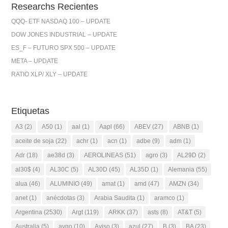
Researchs Recientes
QQQ- ETF NASDAQ 100 – UPDATE
DOW JONES INDUSTRIAL – UPDATE
ES_F – FUTURO SPX 500 – UPDATE
META – UPDATE
RATIO XLP/ XLY – UPDATE
Etiquetas
A3
(2)
A50
(1)
aal
(1)
Aapl
(66)
ABEV
(27)
ABNB
(1)
aceite de soja
(22)
achr
(1)
acn
(1)
adbe
(9)
adm
(1)
Adr
(18)
ae38d
(3)
AEROLINEAS
(51)
agro
(3)
AL29D
(2)
al30$
(4)
AL30C
(5)
AL30D
(45)
AL35D
(1)
Alemania
(55)
alua
(46)
ALUMINIO
(49)
amat
(1)
amd
(47)
AMZN
(34)
anet
(1)
anécdotas
(3)
Arabia Saudita
(1)
aramco
(1)
Argentina
(2530)
Argt
(119)
ARKK
(37)
asts
(8)
AT&T
(5)
Australia
(5)
avgo
(10)
Aviso
(3)
azul
(27)
B
(3)
BA
(23)