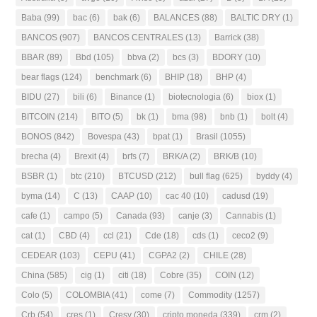
Baba
(99)
bac
(6)
bak
(6)
BALANCES
(88)
BALTIC DRY
(1)
BANCOS
(907)
BANCOS CENTRALES
(13)
Barrick
(38)
BBAR
(89)
Bbd
(105)
bbva
(2)
bcs
(3)
BDORY
(10)
bear flags
(124)
benchmark
(6)
BHIP
(18)
BHP
(4)
BIDU
(27)
bili
(6)
Binance
(1)
biotecnologia
(6)
biox
(1)
BITCOIN
(214)
BITO
(5)
bk
(1)
bma
(98)
bnb
(1)
bolt
(4)
BONOS
(842)
Bovespa
(43)
bpat
(1)
Brasil
(1055)
brecha
(4)
Brexit
(4)
brfs
(7)
BRK/A
(2)
BRK/B
(10)
BSBR
(1)
btc
(210)
BTCUSD
(212)
bull flag
(625)
byddy
(4)
byma
(14)
C
(13)
CAAP
(10)
cac 40
(10)
cadusd
(19)
cafe
(1)
campo
(5)
Canada
(93)
canje
(3)
Cannabis
(1)
cat
(1)
CBD
(4)
ccl
(21)
Cde
(18)
cds
(1)
ceco2
(9)
CEDEAR
(103)
CEPU
(41)
CGPA2
(2)
CHILE
(28)
China
(585)
cig
(1)
citi
(18)
Cobre
(35)
COIN
(12)
Colo
(5)
COLOMBIA
(41)
come
(7)
Commodity
(1257)
Crb
(54)
cres
(1)
Cresy
(30)
cripto moneda
(339)
crm
(2)