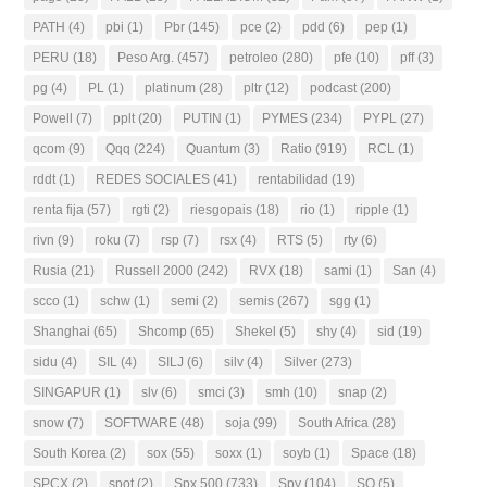
PATH
(4)
pbi
(1)
Pbr
(145)
pce
(2)
pdd
(6)
pep
(1)
PERU
(18)
Peso Arg.
(457)
petroleo
(280)
pfe
(10)
pff
(3)
pg
(4)
PL
(1)
platinum
(28)
pltr
(12)
podcast
(200)
Powell
(7)
pplt
(20)
PUTIN
(1)
PYMES
(234)
PYPL
(27)
qcom
(9)
Qqq
(224)
Quantum
(3)
Ratio
(919)
RCL
(1)
rddt
(1)
REDES SOCIALES
(41)
rentabilidad
(19)
renta fija
(57)
rgti
(2)
riesgopais
(18)
rio
(1)
ripple
(1)
rivn
(9)
roku
(7)
rsp
(7)
rsx
(4)
RTS
(5)
rty
(6)
Rusia
(21)
Russell 2000
(242)
RVX
(18)
sami
(1)
San
(4)
scco
(1)
schw
(1)
semi
(2)
semis
(267)
sgg
(1)
Shanghai
(65)
Shcomp
(65)
Shekel
(5)
shy
(4)
sid
(19)
sidu
(4)
SIL
(4)
SILJ
(6)
silv
(4)
Silver
(273)
SINGAPUR
(1)
slv
(6)
smci
(3)
smh
(10)
snap
(2)
snow
(7)
SOFTWARE
(48)
soja
(99)
South Africa
(28)
South Korea
(2)
sox
(55)
soxx
(1)
soyb
(1)
Space
(18)
SPCX
(2)
spot
(2)
Spx 500
(733)
Spy
(104)
SQ
(5)