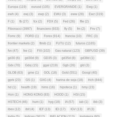
Europa
(119)
eurusd
(105)
EVERGRANDE
(1)
Ewg
(1)
ewh
(4)
ewj
(3)
ewp
(2)
EWU
(3)
eww
(28)
Ewz
(319)
F
(1)
fb
(27)
fcx
(2)
FDX
(5)
Fed
(26)
ffie
(2)
Fibonacci
(3997)
financiero
(933)
fly
(5)
fm
(2)
Fnv
(7)
Fomc
(9)
FORD
(1)
Forex
(914)
francia
(10)
FRC
(3)
frontier markets
(2)
ftmib
(1)
FUTU
(12)
futuros
(1165)
fvx
(47)
fxe
(1)
FXI
(102)
Gas natural
(123)
GBPUSD
(39)
gd30
(6)
gd30d
(9)
GD35
(3)
gd35d
(8)
gd38d
(1)
Gdx
(70)
Gdxj
(15)
ggal
(219)
Ggb
(26)
gld
(3)
GLOB
(63)
gme
(1)
GOL
(18)
Gold
(551)
Googl
(40)
gprk
(23)
GS
(1)
GXG
(4)
harina de soja
(18)
Hch
(844)
hd
(1)
health
(19)
hims
(16)
hipoteca
(1)
hmy
(23)
Hon
(1)
HONG KONG
(83)
HOOD
(1)
HSI
(15)
HSTECH
(46)
hum
(1)
hyg
(18)
IA
(57)
iab
(1)
ibb
(3)
ibex
(12)
ibit
(4)
IEF
(13)
IEI
(17)
IGV
(13)
ilf
(3)
India
(5)
Indices
(3612)
INFLACION
(113)
Inglaterra
(60)