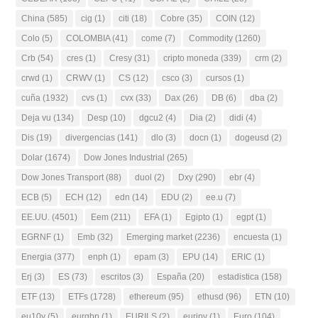
China
(585)
cig
(1)
citi
(18)
Cobre
(35)
COIN
(12)
Colo
(5)
COLOMBIA
(41)
come
(7)
Commodity
(1260)
Crb
(54)
cres
(1)
Cresy
(31)
cripto moneda
(339)
crm
(2)
crwd
(1)
CRWV
(1)
CS
(12)
csco
(3)
cursos
(1)
cuña
(1932)
cvs
(1)
cvx
(33)
Dax
(26)
DB
(6)
dba
(2)
Deja vu
(134)
Desp
(10)
dgcu2
(4)
Dia
(2)
didi
(4)
Dis
(19)
divergencias
(141)
dlo
(3)
docn
(1)
dogeusd
(2)
Dolar
(1674)
Dow Jones Industrial
(265)
Dow Jones Transport
(88)
duol
(2)
Dxy
(290)
ebr
(4)
ECB
(5)
ECH
(12)
edn
(14)
EDU
(2)
ee.u
(7)
EE.UU.
(4501)
Eem
(211)
EFA
(1)
Egipto
(1)
egpt
(1)
EGRNF
(1)
Emb
(32)
Emerging market
(2236)
encuesta
(1)
Energia
(377)
enph
(1)
epam
(3)
EPU
(14)
ERIC
(1)
Erj
(3)
ES
(73)
escritos
(3)
España
(20)
estadistica
(158)
ETF
(13)
ETFs
(1728)
ethereum
(95)
ethusd
(96)
ETN
(10)
eu10y
(5)
eurgbp
(1)
EURILS
(2)
eurjpy
(1)
Euro
(104)