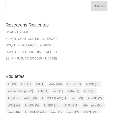
Researchs Recientes
GGAL – UPDATE
SILVER- CONT. CONTINUO- UPDATE
QQQ- ETF NASDAQ 100 – UPDATE
DOW JONES INDUSTRIAL – UPDATE
ES_F – FUTURO SPX 500 – UPDATE
Etiquetas
A3
(2)
A50
(1)
aal
(1)
Aapl
(66)
ABEV
(27)
ABNB
(1)
aceite de soja
(22)
achr
(1)
acn
(1)
adbe
(9)
adm
(1)
Adr
(18)
ae38d
(3)
AEROLINEAS
(51)
agro
(3)
AL29D
(2)
al30$
(4)
AL30C
(5)
AL30D
(45)
AL35D
(1)
Alemania
(55)
alua
(46)
ALUMINIO
(49)
amat
(1)
amd
(47)
AMZN
(34)