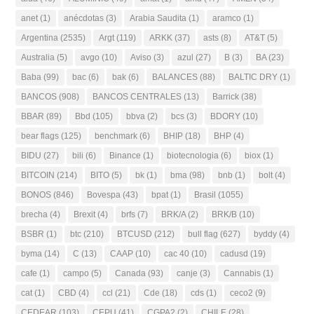
anet
(1)
anécdotas
(3)
Arabia Saudita
(1)
aramco
(1)
Argentina
(2535)
Argt
(119)
ARKK
(37)
asts
(8)
AT&T
(5)
Australia
(5)
avgo
(10)
Aviso
(3)
azul
(27)
B
(3)
BA
(23)
Baba
(99)
bac
(6)
bak
(6)
BALANCES
(88)
BALTIC DRY
(1)
BANCOS
(908)
BANCOS CENTRALES
(13)
Barrick
(38)
BBAR
(89)
Bbd
(105)
bbva
(2)
bcs
(3)
BDORY
(10)
bear flags
(125)
benchmark
(6)
BHIP
(18)
BHP
(4)
BIDU
(27)
bili
(6)
Binance
(1)
biotecnologia
(6)
biox
(1)
BITCOIN
(214)
BITO
(5)
bk
(1)
bma
(98)
bnb
(1)
bolt
(4)
BONOS
(846)
Bovespa
(43)
bpat
(1)
Brasil
(1055)
brecha
(4)
Brexit
(4)
brfs
(7)
BRK/A
(2)
BRK/B
(10)
BSBR
(1)
btc
(210)
BTCUSD
(212)
bull flag
(627)
byddy
(4)
byma
(14)
C
(13)
CAAP
(10)
cac 40
(10)
cadusd
(19)
cafe
(1)
campo
(5)
Canada
(93)
canje
(3)
Cannabis
(1)
cat
(1)
CBD
(4)
ccl
(21)
Cde
(18)
cds
(1)
ceco2
(9)
CEDEAR
(103)
CEPU
(41)
CGPA2
(2)
CHILE
(28)