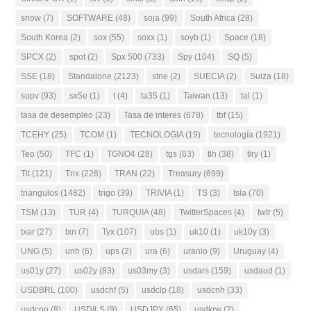
snow
(7)
SOFTWARE
(48)
soja
(99)
South Africa
(28)
South Korea
(2)
sox
(55)
soxx
(1)
soyb
(1)
Space
(18)
SPCX
(2)
spot
(2)
Spx 500
(733)
Spy
(104)
SQ
(5)
SSE
(18)
Standalone
(2123)
stne
(2)
SUECIA
(2)
Suiza
(18)
supv
(93)
sx5e
(1)
t
(4)
ta35
(1)
Taiwan
(13)
tal
(1)
tasa de desempleo
(23)
Tasa de interes
(678)
tbf
(15)
TCEHY
(25)
TCOM
(1)
TECNOLOGIA
(19)
tecnología
(1921)
Teo
(50)
TFC
(1)
TGNO4
(28)
tgs
(63)
tlh
(38)
tlry
(1)
Tlt
(121)
Tnx
(226)
TRAN
(22)
Treasury
(699)
triangulos
(1482)
trigo
(39)
TRIVIA
(1)
TS
(3)
tsla
(70)
TSM
(13)
TUR
(4)
TURQUIA
(48)
TwitterSpaces
(4)
twtr
(5)
txar
(27)
txn
(7)
Tyx
(107)
ubs
(1)
uk10
(1)
uk10y
(3)
UNG
(5)
unh
(6)
ups
(2)
ura
(6)
uranio
(9)
Uruguay
(4)
us01y
(27)
us02y
(83)
us03my
(3)
usdars
(159)
usdaud
(1)
USDBRL
(100)
usdchf
(5)
usdclp
(18)
usdcnh
(33)
usdcop
(8)
USDILS
(9)
USDJPY
(65)
usdkrw
(2)