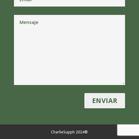
CharlieSupph 2024®