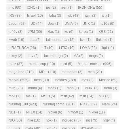
intc
(60)
IONQ
(1)
ipc
(2)
iren
(1)
IRON ORE
(55)
IRS
(38)
Israel
(10)
Italia
(3)
Itub
(48)
iwm
(3)
iyt
(1)
Japon
(92)
JD
(44)
Jets
(1)
JMIA
(9)
JNK
(1)
jp10y
(6)
jp40y
(3)
JPM
(50)
klac
(1)
ko
(6)
korea
(1)
KRE
(21)
kweb
(16)
Lac
(2)
latinoamerica
(15)
lcid
(1)
linkusd
(1)
LIRA TURCA
(26)
LIT
(10)
LITIO
(10)
LOMA
(22)
lqd
(11)
lukoy
(2)
Luv
(2)
luxemburgo
(2)
MA
(2)
mags
(9)
maiz
(37)
market cap
(110)
mcd
(5)
Medias moviles
(996)
megafono
(219)
MELI
(110)
memorias
(3)
mep
(21)
Merval
(595)
meta
(30)
Metales
(789)
metr
(2)
Mexico
(69)
mirg
(23)
mmm
(4)
Moex
(1)
moh
(1)
MORI
(2)
mrna
(3)
mrvl
(1)
ms
(1)
MSCI
(5)
msft
(42)
mstr
(14)
MU
(3)
Nasdaq 100
(423)
Nasdaq comp.
(201)
NDX
(389)
Nem
(24)
NET
(1)
NFLX
(14)
nickel
(6)
nifty50
(1)
nikkei
(11)
NIO
(60)
nke
(16)
nok
(1)
noruega
(5)
nq
(79)
nrgv
(4)
nu
(33)
nvda
(48)
nvo
(4)
nycb
(2)
NYFANG
(6)