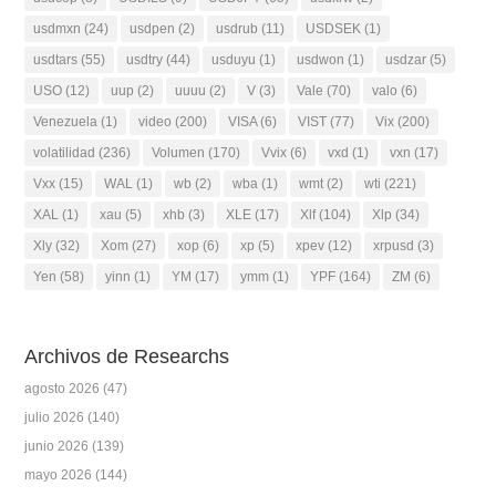
usdmxn
(24)
usdpen
(2)
usdrub
(11)
USDSEK
(1)
usdtars
(55)
usdtry
(44)
usduyu
(1)
usdwon
(1)
usdzar
(5)
USO
(12)
uup
(2)
uuuu
(2)
V
(3)
Vale
(70)
valo
(6)
Venezuela
(1)
video
(200)
VISA
(6)
VIST
(77)
Vix
(200)
volatilidad
(236)
Volumen
(170)
Vvix
(6)
vxd
(1)
vxn
(17)
Vxx
(15)
WAL
(1)
wb
(2)
wba
(1)
wmt
(2)
wti
(221)
XAL
(1)
xau
(5)
xhb
(3)
XLE
(17)
Xlf
(104)
Xlp
(34)
Xly
(32)
Xom
(27)
xop
(6)
xp
(5)
xpev
(12)
xrpusd
(3)
Yen
(58)
yinn
(1)
YM
(17)
ymm
(1)
YPF
(164)
ZM
(6)
Archivos de Researchs
agosto 2026
(47)
julio 2026
(140)
junio 2026
(139)
mayo 2026
(144)