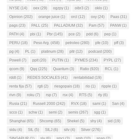
NYSE
(14)
oex
(29)
ogzpy
(1)
oibr3
(2)
oklo
(1)
Opinion
(202)
orange juice
(1)
orcl
(12)
oxy
(24)
Paas
(31)
pags
(23)
PALL
(25)
PALLADIUM
(32)
Pam
(57)
PANW
(1)
PATH
(4)
pbi
(1)
Pbr
(145)
pce
(2)
pdd
(6)
pep
(1)
PERU
(18)
Peso Arg.
(458)
petroleo
(280)
pfe
(10)
pff
(3)
pg
(4)
PL
(1)
platinum
(28)
pltr
(12)
podcast
(200)
Powell
(7)
pplt
(20)
PUTIN
(1)
PYMES
(234)
PYPL
(27)
qcom
(9)
Qqq
(225)
Quantum
(3)
Ratio
(920)
RCL
(1)
rddt
(1)
REDES SOCIALES
(41)
rentabilidad
(19)
renta fija
(57)
rgti
(2)
riesgopais
(18)
rio
(1)
ripple
(1)
rivn
(9)
roku
(7)
rsp
(7)
rsx
(4)
RTS
(5)
rty
(6)
Rusia
(21)
Russell 2000
(242)
RVX
(18)
sami
(1)
San
(4)
scco
(1)
schw
(1)
semi
(2)
semis
(267)
sgg
(1)
Shanghai
(65)
Shcomp
(65)
Shekel
(5)
shy
(4)
sid
(19)
sidu
(4)
SIL
(5)
SILJ
(6)
silv
(4)
Silver
(276)
SINGAPUR
(1)
slv
(6)
smci
(3)
smh
(10)
snap
(2)