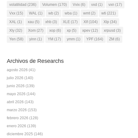
volatilidad
(236)
Volumen
(170)
Vvix
(6)
vxd
(1)
vxn
(17)
Vxx
(15)
WAL
(1)
wb
(2)
wba
(1)
wmt
(2)
wti
(221)
XAL
(1)
xau
(5)
xhb
(3)
XLE
(17)
Xlf
(104)
Xlp
(34)
Xly
(32)
Xom
(27)
xop
(6)
xp
(5)
xpev
(12)
xrpusd
(3)
Yen
(58)
yinn
(1)
YM
(17)
ymm
(1)
YPF
(164)
ZM
(6)
Archivos de Researchs
agosto 2026
(41)
julio 2026
(140)
junio 2026
(139)
mayo 2026
(144)
abril 2026
(143)
marzo 2026
(153)
febrero 2026
(128)
enero 2026
(139)
diciembre 2025
(146)