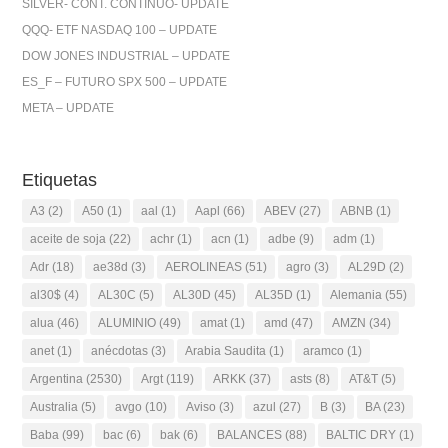
SILVER- CONT. CONTINUO- UPDATE
QQQ- ETF NASDAQ 100 – UPDATE
DOW JONES INDUSTRIAL – UPDATE
ES_F – FUTURO SPX 500 – UPDATE
META – UPDATE
Etiquetas
A3
(2)
A50
(1)
aal
(1)
Aapl
(66)
ABEV
(27)
ABNB
(1)
aceite de soja
(22)
achr
(1)
acn
(1)
adbe
(9)
adm
(1)
Adr
(18)
ae38d
(3)
AEROLINEAS
(51)
agro
(3)
AL29D
(2)
al30$
(4)
AL30C
(5)
AL30D
(45)
AL35D
(1)
Alemania
(55)
alua
(46)
ALUMINIO
(49)
amat
(1)
amd
(47)
AMZN
(34)
anet
(1)
anécdotas
(3)
Arabia Saudita
(1)
aramco
(1)
Argentina
(2530)
Argt
(119)
ARKK
(37)
asts
(8)
AT&T
(5)
Australia
(5)
avgo
(10)
Aviso
(3)
azul
(27)
B
(3)
BA
(23)
Baba
(99)
bac
(6)
bak
(6)
BALANCES
(88)
BALTIC DRY
(1)