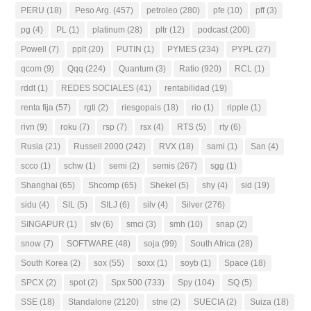
PERU
(18)
Peso Arg.
(457)
petroleo
(280)
pfe
(10)
pff
(3)
pg
(4)
PL
(1)
platinum
(28)
pltr
(12)
podcast
(200)
Powell
(7)
pplt
(20)
PUTIN
(1)
PYMES
(234)
PYPL
(27)
qcom
(9)
Qqq
(224)
Quantum
(3)
Ratio
(920)
RCL
(1)
rddt
(1)
REDES SOCIALES
(41)
rentabilidad
(19)
renta fija
(57)
rgti
(2)
riesgopais
(18)
rio
(1)
ripple
(1)
rivn
(9)
roku
(7)
rsp
(7)
rsx
(4)
RTS
(5)
rty
(6)
Rusia
(21)
Russell 2000
(242)
RVX
(18)
sami
(1)
San
(4)
scco
(1)
schw
(1)
semi
(2)
semis
(267)
sgg
(1)
Shanghai
(65)
Shcomp
(65)
Shekel
(5)
shy
(4)
sid
(19)
sidu
(4)
SIL
(5)
SILJ
(6)
silv
(4)
Silver
(276)
SINGAPUR
(1)
slv
(6)
smci
(3)
smh
(10)
snap
(2)
snow
(7)
SOFTWARE
(48)
soja
(99)
South Africa
(28)
South Korea
(2)
sox
(55)
soxx
(1)
soyb
(1)
Space
(18)
SPCX
(2)
spot
(2)
Spx 500
(733)
Spy
(104)
SQ
(5)
SSE
(18)
Standalone
(2120)
stne
(2)
SUECIA
(2)
Suiza
(18)