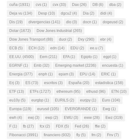
cuña
(1931)
cvs
(1)
cvx
(33)
Dax
(26)
DB
(6)
dba
(2)
Deja vu
(134)
Desp
(10)
dgcu2
(4)
Dia
(2)
didi
(4)
Dis
(19)
divergencias
(141)
dlo
(3)
docn
(1)
dogeusd
(2)
Dolar
(1672)
Dow Jones Industrial
(265)
Dow Jones Transport
(88)
duol
(2)
Dxy
(290)
ebr
(4)
ECB
(5)
ECH
(12)
edn
(14)
EDU
(2)
ee.u
(7)
EE.UU.
(4500)
Eem
(211)
EFA
(1)
Egipto
(1)
egpt
(1)
EGRNF
(1)
Emb
(32)
Emerging market
(2236)
encuesta
(1)
Energia
(377)
enph
(1)
epam
(3)
EPU
(14)
ERIC
(1)
Erj
(3)
ES
(73)
escritos
(3)
España
(20)
estadistica
(158)
ETF
(13)
ETFs
(1727)
ethereum
(95)
ethusd
(96)
ETN
(10)
eu10y
(5)
eurgbp
(1)
EURILS
(2)
eurjpy
(1)
Euro
(104)
Europa
(119)
eurusd
(105)
EVERGRANDE
(1)
Ewg
(1)
ewh
(4)
ewj
(3)
ewp
(2)
EWU
(3)
eww
(28)
Ewz
(319)
F
(1)
fb
(27)
fcx
(2)
FDX
(5)
Fed
(26)
ffie
(2)
Fibonacci
(3991)
financiero
(932)
fly
(5)
fm
(2)
Fnv
(7)