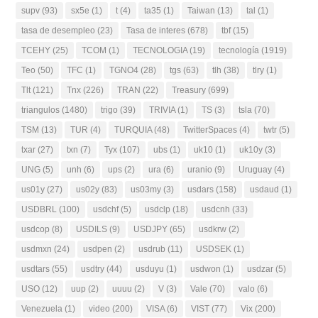
supv
(93)
sx5e
(1)
t
(4)
ta35
(1)
Taiwan
(13)
tal
(1)
tasa de desempleo
(23)
Tasa de interes
(678)
tbf
(15)
TCEHY
(25)
TCOM
(1)
TECNOLOGIA
(19)
tecnología
(1919)
Teo
(50)
TFC
(1)
TGNO4
(28)
tgs
(63)
tlh
(38)
tlry
(1)
Tlt
(121)
Tnx
(226)
TRAN
(22)
Treasury
(699)
triangulos
(1480)
trigo
(39)
TRIVIA
(1)
TS
(3)
tsla
(70)
TSM
(13)
TUR
(4)
TURQUIA
(48)
TwitterSpaces
(4)
twtr
(5)
txar
(27)
txn
(7)
Tyx
(107)
ubs
(1)
uk10
(1)
uk10y
(3)
UNG
(5)
unh
(6)
ups
(2)
ura
(6)
uranio
(9)
Uruguay
(4)
us01y
(27)
us02y
(83)
us03my
(3)
usdars
(158)
usdaud
(1)
USDBRL
(100)
usdchf
(5)
usdclp
(18)
usdcnh
(33)
usdcop
(8)
USDILS
(9)
USDJPY
(65)
usdkrw
(2)
usdmxn
(24)
usdpen
(2)
usdrub
(11)
USDSEK
(1)
usdtars
(55)
usdtry
(44)
usduyu
(1)
usdwon
(1)
usdzar
(5)
USO
(12)
uup
(2)
uuuu
(2)
V
(3)
Vale
(70)
valo
(6)
Venezuela
(1)
video
(200)
VISA
(6)
VIST
(77)
Vix
(200)