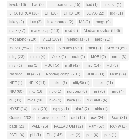
kweb
(16)
Lac
(2)
latinoamerica
(15)
lcid
(1)
linkusd
(1)
LIRA TURCA
(26)
LIT
(10)
LITIO
(10)
LOMA
(22)
lqd
(11)
lukoy
(2)
Luv
(2)
luxemburgo
(2)
MA
(2)
mags
(9)
maiz
(37)
market cap
(110)
mcd
(5)
Medias moviles
(996)
megafono
(219)
MELI
(109)
memorias
(3)
mep
(21)
Merval
(594)
meta
(30)
Metales
(789)
metr
(2)
Mexico
(69)
mirg
(23)
mmm
(4)
Moex
(1)
moh
(1)
MORI
(2)
mrna
(3)
mrvl
(1)
ms
(1)
MSCI
(5)
msft
(42)
mstr
(14)
MU
(3)
Nasdaq 100
(422)
Nasdaq comp.
(201)
NDX
(388)
Nem
(24)
NET
(1)
NFLX
(14)
nickel
(6)
nifty50
(1)
nikkei
(11)
NIO
(60)
nke
(16)
nok
(1)
noruega
(5)
nq
(79)
nrgv
(4)
nu
(33)
nvda
(48)
nvo
(4)
nycb
(2)
NYFANG
(6)
NYSE
(14)
oex
(29)
ogzpy
(1)
oibr3
(2)
oklo
(1)
Opinion
(202)
orange juice
(1)
orcl
(12)
oxy
(24)
Paas
(31)
pags
(23)
PALL
(25)
PALLADIUM
(32)
Pam
(57)
PANW
(1)
PATH
(4)
pbi
(1)
Pbr
(145)
pce
(2)
pdd
(6)
pep
(1)