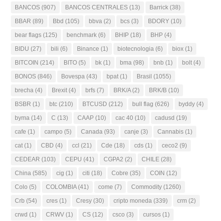
BANCOS
(907)
BANCOS CENTRALES
(13)
Barrick
(38)
BBAR
(89)
Bbd
(105)
bbva
(2)
bcs
(3)
BDORY
(10)
bear flags
(125)
benchmark
(6)
BHIP
(18)
BHP
(4)
BIDU
(27)
bili
(6)
Binance
(1)
biotecnologia
(6)
biox
(1)
BITCOIN
(214)
BITO
(5)
bk
(1)
bma
(98)
bnb
(1)
bolt
(4)
BONOS
(846)
Bovespa
(43)
bpat
(1)
Brasil
(1055)
brecha
(4)
Brexit
(4)
brfs
(7)
BRK/A
(2)
BRK/B
(10)
BSBR
(1)
btc
(210)
BTCUSD
(212)
bull flag
(626)
byddy
(4)
byma
(14)
C
(13)
CAAP
(10)
cac 40
(10)
cadusd
(19)
cafe
(1)
campo
(5)
Canada
(93)
canje
(3)
Cannabis
(1)
cat
(1)
CBD
(4)
ccl
(21)
Cde
(18)
cds
(1)
ceco2
(9)
CEDEAR
(103)
CEPU
(41)
CGPA2
(2)
CHILE
(28)
China
(585)
cig
(1)
citi
(18)
Cobre
(35)
COIN
(12)
Colo
(5)
COLOMBIA
(41)
come
(7)
Commodity
(1260)
Crb
(54)
cres
(1)
Cresy
(30)
cripto moneda
(339)
crm
(2)
crwd
(1)
CRWV
(1)
CS
(12)
csco
(3)
cursos
(1)