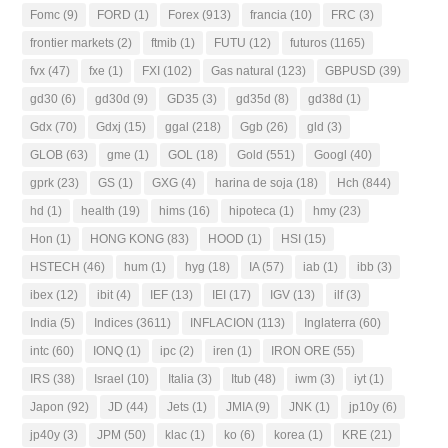
Fomc
(9)
FORD
(1)
Forex
(913)
francia
(10)
FRC
(3)
frontier markets
(2)
ftmib
(1)
FUTU
(12)
futuros
(1165)
fvx
(47)
fxe
(1)
FXI
(102)
Gas natural
(123)
GBPUSD
(39)
gd30
(6)
gd30d
(9)
GD35
(3)
gd35d
(8)
gd38d
(1)
Gdx
(70)
Gdxj
(15)
ggal
(218)
Ggb
(26)
gld
(3)
GLOB
(63)
gme
(1)
GOL
(18)
Gold
(551)
Googl
(40)
gprk
(23)
GS
(1)
GXG
(4)
harina de soja
(18)
Hch
(844)
hd
(1)
health
(19)
hims
(16)
hipoteca
(1)
hmy
(23)
Hon
(1)
HONG KONG
(83)
HOOD
(1)
HSI
(15)
HSTECH
(46)
hum
(1)
hyg
(18)
IA
(57)
iab
(1)
ibb
(3)
ibex
(12)
ibit
(4)
IEF
(13)
IEI
(17)
IGV
(13)
ilf
(3)
India
(5)
Indices
(3611)
INFLACION
(113)
Inglaterra
(60)
intc
(60)
IONQ
(1)
ipc
(2)
iren
(1)
IRON ORE
(55)
IRS
(38)
Israel
(10)
Italia
(3)
Itub
(48)
iwm
(3)
iyt
(1)
Japon
(92)
JD
(44)
Jets
(1)
JMIA
(9)
JNK
(1)
jp10y
(6)
jp40y
(3)
JPM
(50)
klac
(1)
ko
(6)
korea
(1)
KRE
(21)