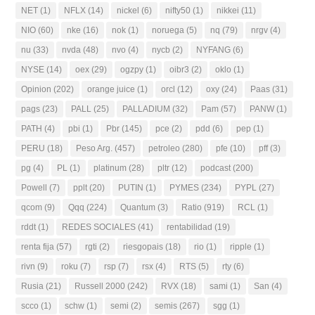
NET
(1)
NFLX
(14)
nickel
(6)
nifty50
(1)
nikkei
(11)
NIO
(60)
nke
(16)
nok
(1)
noruega
(5)
nq
(79)
nrgv
(4)
nu
(33)
nvda
(48)
nvo
(4)
nycb
(2)
NYFANG
(6)
NYSE
(14)
oex
(29)
ogzpy
(1)
oibr3
(2)
oklo
(1)
Opinion
(202)
orange juice
(1)
orcl
(12)
oxy
(24)
Paas
(31)
pags
(23)
PALL
(25)
PALLADIUM
(32)
Pam
(57)
PANW
(1)
PATH
(4)
pbi
(1)
Pbr
(145)
pce
(2)
pdd
(6)
pep
(1)
PERU
(18)
Peso Arg.
(457)
petroleo
(280)
pfe
(10)
pff
(3)
pg
(4)
PL
(1)
platinum
(28)
pltr
(12)
podcast
(200)
Powell
(7)
pplt
(20)
PUTIN
(1)
PYMES
(234)
PYPL
(27)
qcom
(9)
Qqq
(224)
Quantum
(3)
Ratio
(919)
RCL
(1)
rddt
(1)
REDES SOCIALES
(41)
rentabilidad
(19)
renta fija
(57)
rgti
(2)
riesgopais
(18)
rio
(1)
ripple
(1)
rivn
(9)
roku
(7)
rsp
(7)
rsx
(4)
RTS
(5)
rty
(6)
Rusia
(21)
Russell 2000
(242)
RVX
(18)
sami
(1)
San
(4)
scco
(1)
schw
(1)
semi
(2)
semis
(267)
sgg
(1)