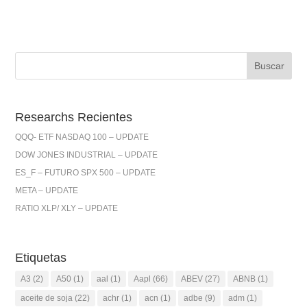
Researchs Recientes
QQQ- ETF NASDAQ 100 – UPDATE
DOW JONES INDUSTRIAL – UPDATE
ES_F – FUTURO SPX 500 – UPDATE
META – UPDATE
RATIO XLP/ XLY – UPDATE
Etiquetas
A3
(2)
A50
(1)
aal
(1)
Aapl
(66)
ABEV
(27)
ABNB
(1)
aceite de soja
(22)
achr
(1)
acn
(1)
adbe
(9)
adm
(1)