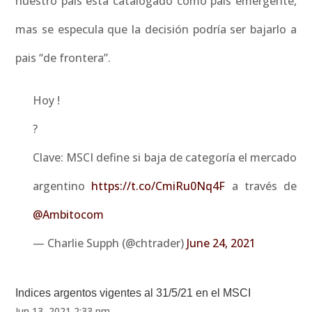
nuestro pais esta catalogado como pais emergente,
mas se especula que la decisión podría ser bajarlo a
pais “de frontera”.
Hoy !
?
Clave: MSCI define si baja de categoría el mercado
argentino
https://t.co/CmiRu0Nq4F
a través de
@Ambitocom
— Charlie Supph (@chtrader)
June 24, 2021
Indices argentos vigentes al 31/5/21 en el MSCI
Jun 13, 2021 2:33 pm