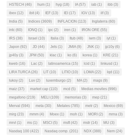
HSTECH
(46)
hum
(1)
hyg
(18)
IA
(57)
iab
(1)
ibb
(3)
ibex
(12)
ibit
(4)
IEF
(13)
IEI
(17)
IGV
(13)
ilf
(3)
India
(5)
Indices
(3609)
INFLACION
(113)
Inglaterra
(60)
intc
(60)
IONQ
(1)
ipc
(2)
iren
(1)
IRON ORE
(55)
IRS
(38)
Israel
(10)
Italia
(3)
Itub
(48)
iwm
(3)
iyt
(1)
Japon
(92)
JD
(44)
Jets
(1)
JMIA
(9)
JNK
(1)
jp10y
(6)
jp40y
(3)
JPM
(50)
klac
(1)
ko
(6)
korea
(1)
KRE
(21)
kweb
(16)
Lac
(2)
latinoamerica
(15)
lcid
(1)
linkusd
(1)
LIRA TURCA
(26)
LIT
(10)
LITIO
(10)
LOMA
(22)
lqd
(11)
lukoy
(2)
Luv
(2)
luxemburgo
(2)
MA
(2)
mags
(9)
maiz
(37)
market cap
(110)
mcd
(5)
Medias moviles
(996)
megafono
(219)
MELI
(109)
memorias
(3)
mep
(21)
Merval
(594)
meta
(30)
Metales
(785)
metr
(2)
Mexico
(69)
mirg
(23)
mmm
(4)
Moex
(1)
moh
(1)
MORI
(2)
mrna
(3)
mrvl
(1)
ms
(1)
MSCI
(5)
msft
(42)
mstr
(14)
MU
(3)
Nasdaq 100
(422)
Nasdaq comp.
(201)
NDX
(388)
Nem
(24)