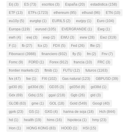
Erj
(3)
ES
(73)
escritos
(3)
España
(20)
estadistica
(158)
ETF
(13)
ETFs
(1723)
ethereum
(95)
ethusd
(96)
ETN
(10)
eu10y
(5)
eurgbp
(1)
EURILS
(2)
eurjpy
(1)
Euro
(104)
Europa
(119)
eurusd
(105)
EVERGRANDE
(1)
Ewg
(1)
ewh
(4)
ewj
(3)
ewp
(2)
EWU
(3)
eww
(28)
Ewz
(319)
F
(1)
fb
(27)
fcx
(2)
FDX
(5)
Fed
(26)
ffie
(2)
Fibonacci
(3988)
financiero
(932)
fly
(5)
fm
(2)
Fnv
(7)
Fomc
(9)
FORD
(1)
Forex
(912)
francia
(10)
FRC
(3)
frontier markets
(2)
ftmib
(1)
FUTU
(12)
futuros
(1163)
fvx
(47)
fxe
(1)
FXI
(102)
Gas natural
(123)
GBPUSD
(39)
gd30
(6)
gd30d
(9)
GD35
(3)
gd35d
(8)
gd38d
(1)
Gdx
(69)
Gdxj
(15)
ggal
(218)
Ggb
(26)
gld
(3)
GLOB
(63)
gme
(1)
GOL
(18)
Gold
(549)
Googl
(40)
gprk
(23)
GS
(1)
GXG
(4)
harina de soja
(18)
Hch
(844)
hd
(1)
health
(19)
hims
(16)
hipoteca
(1)
hmy
(23)
Hon
(1)
HONG KONG
(83)
HOOD
(1)
HSI
(15)