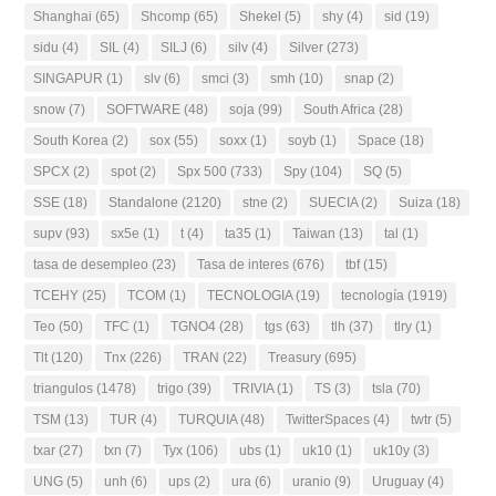
Shanghai
(65)
Shcomp
(65)
Shekel
(5)
shy
(4)
sid
(19)
sidu
(4)
SIL
(4)
SILJ
(6)
silv
(4)
Silver
(273)
SINGAPUR
(1)
slv
(6)
smci
(3)
smh
(10)
snap
(2)
snow
(7)
SOFTWARE
(48)
soja
(99)
South Africa
(28)
South Korea
(2)
sox
(55)
soxx
(1)
soyb
(1)
Space
(18)
SPCX
(2)
spot
(2)
Spx 500
(733)
Spy
(104)
SQ
(5)
SSE
(18)
Standalone
(2120)
stne
(2)
SUECIA
(2)
Suiza
(18)
supv
(93)
sx5e
(1)
t
(4)
ta35
(1)
Taiwan
(13)
tal
(1)
tasa de desempleo
(23)
Tasa de interes
(676)
tbf
(15)
TCEHY
(25)
TCOM
(1)
TECNOLOGIA
(19)
tecnología
(1919)
Teo
(50)
TFC
(1)
TGNO4
(28)
tgs
(63)
tlh
(37)
tlry
(1)
Tlt
(120)
Tnx
(226)
TRAN
(22)
Treasury
(695)
triangulos
(1478)
trigo
(39)
TRIVIA
(1)
TS
(3)
tsla
(70)
TSM
(13)
TUR
(4)
TURQUIA
(48)
TwitterSpaces
(4)
twtr
(5)
txar
(27)
txn
(7)
Tyx
(106)
ubs
(1)
uk10
(1)
uk10y
(3)
UNG
(5)
unh
(6)
ups
(2)
ura
(6)
uranio
(9)
Uruguay
(4)