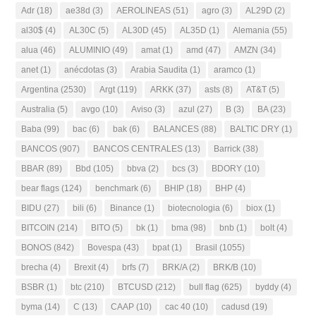
Adr
(18)
ae38d
(3)
AEROLINEAS
(51)
agro
(3)
AL29D
(2)
al30$
(4)
AL30C
(5)
AL30D
(45)
AL35D
(1)
Alemania
(55)
alua
(46)
ALUMINIO
(49)
amat
(1)
amd
(47)
AMZN
(34)
anet
(1)
anécdotas
(3)
Arabia Saudita
(1)
aramco
(1)
Argentina
(2530)
Argt
(119)
ARKK
(37)
asts
(8)
AT&T
(5)
Australia
(5)
avgo
(10)
Aviso
(3)
azul
(27)
B
(3)
BA
(23)
Baba
(99)
bac
(6)
bak
(6)
BALANCES
(88)
BALTIC DRY
(1)
BANCOS
(907)
BANCOS CENTRALES
(13)
Barrick
(38)
BBAR
(89)
Bbd
(105)
bbva
(2)
bcs
(3)
BDORY
(10)
bear flags
(124)
benchmark
(6)
BHIP
(18)
BHP
(4)
BIDU
(27)
bili
(6)
Binance
(1)
biotecnologia
(6)
biox
(1)
BITCOIN
(214)
BITO
(5)
bk
(1)
bma
(98)
bnb
(1)
bolt
(4)
BONOS
(842)
Bovespa
(43)
bpat
(1)
Brasil
(1055)
brecha
(4)
Brexit
(4)
brfs
(7)
BRK/A
(2)
BRK/B
(10)
BSBR
(1)
btc
(210)
BTCUSD
(212)
bull flag
(625)
byddy
(4)
byma
(14)
C
(13)
CAAP
(10)
cac 40
(10)
cadusd
(19)