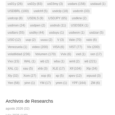
us01y
(26)
us02y
(83)
us03my
(3)
usdars
(158)
usdaud
(1)
USDBRL
(100)
usdchf
(5)
usdclp
(18)
usdcnh
(33)
usdcop
(8)
USDILS
(9)
USDJPY
(65)
usdkrw
(2)
usdmxn
(24)
usdpen
(2)
usdrub
(11)
USDSEK
(1)
usdtars
(55)
usdtry
(44)
usduyu
(1)
usdwon
(1)
usdzar
(5)
USO
(12)
uup
(2)
uuuu
(2)
V
(3)
Vale
(70)
valo
(6)
Venezuela
(1)
video
(200)
VISA
(6)
VIST
(77)
Vix
(200)
volatilidad
(236)
Volumen
(170)
Vvix
(6)
vxd
(1)
vxn
(17)
Vxx
(15)
WAL
(1)
wb
(2)
wba
(1)
wmt
(2)
wti
(221)
XAL
(1)
xau
(5)
xhb
(3)
XLE
(17)
Xlf
(104)
Xlp
(34)
Xly
(32)
Xom
(27)
xop
(6)
xp
(5)
xpev
(12)
xrpusd
(3)
Yen
(58)
yinn
(1)
YM
(17)
ymm
(1)
YPF
(164)
ZM
(6)
Archivos de Researchs
agosto 2026
(32)