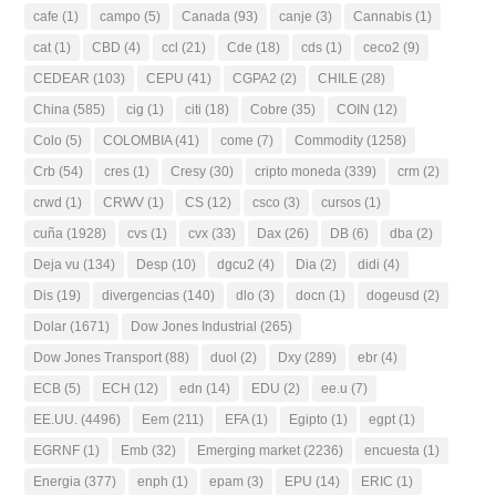
cafe
(1)
campo
(5)
Canada
(93)
canje
(3)
Cannabis
(1)
cat
(1)
CBD
(4)
ccl
(21)
Cde
(18)
cds
(1)
ceco2
(9)
CEDEAR
(103)
CEPU
(41)
CGPA2
(2)
CHILE
(28)
China
(585)
cig
(1)
citi
(18)
Cobre
(35)
COIN
(12)
Colo
(5)
COLOMBIA
(41)
come
(7)
Commodity
(1258)
Crb
(54)
cres
(1)
Cresy
(30)
cripto moneda
(339)
crm
(2)
crwd
(1)
CRWV
(1)
CS
(12)
csco
(3)
cursos
(1)
cuña
(1928)
cvs
(1)
cvx
(33)
Dax
(26)
DB
(6)
dba
(2)
Deja vu
(134)
Desp
(10)
dgcu2
(4)
Dia
(2)
didi
(4)
Dis
(19)
divergencias
(140)
dlo
(3)
docn
(1)
dogeusd
(2)
Dolar
(1671)
Dow Jones Industrial
(265)
Dow Jones Transport
(88)
duol
(2)
Dxy
(289)
ebr
(4)
ECB
(5)
ECH
(12)
edn
(14)
EDU
(2)
ee.u
(7)
EE.UU.
(4496)
Eem
(211)
EFA
(1)
Egipto
(1)
egpt
(1)
EGRNF
(1)
Emb
(32)
Emerging market
(2236)
encuesta
(1)
Energia
(377)
enph
(1)
epam
(3)
EPU
(14)
ERIC
(1)