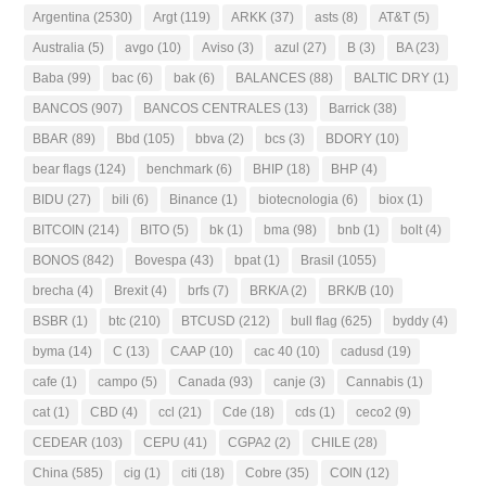
Argentina
(2530)
Argt
(119)
ARKK
(37)
asts
(8)
AT&T
(5)
Australia
(5)
avgo
(10)
Aviso
(3)
azul
(27)
B
(3)
BA
(23)
Baba
(99)
bac
(6)
bak
(6)
BALANCES
(88)
BALTIC DRY
(1)
BANCOS
(907)
BANCOS CENTRALES
(13)
Barrick
(38)
BBAR
(89)
Bbd
(105)
bbva
(2)
bcs
(3)
BDORY
(10)
bear flags
(124)
benchmark
(6)
BHIP
(18)
BHP
(4)
BIDU
(27)
bili
(6)
Binance
(1)
biotecnologia
(6)
biox
(1)
BITCOIN
(214)
BITO
(5)
bk
(1)
bma
(98)
bnb
(1)
bolt
(4)
BONOS
(842)
Bovespa
(43)
bpat
(1)
Brasil
(1055)
brecha
(4)
Brexit
(4)
brfs
(7)
BRK/A
(2)
BRK/B
(10)
BSBR
(1)
btc
(210)
BTCUSD
(212)
bull flag
(625)
byddy
(4)
byma
(14)
C
(13)
CAAP
(10)
cac 40
(10)
cadusd
(19)
cafe
(1)
campo
(5)
Canada
(93)
canje
(3)
Cannabis
(1)
cat
(1)
CBD
(4)
ccl
(21)
Cde
(18)
cds
(1)
ceco2
(9)
CEDEAR
(103)
CEPU
(41)
CGPA2
(2)
CHILE
(28)
China
(585)
cig
(1)
citi
(18)
Cobre
(35)
COIN
(12)