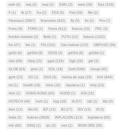
ewh
(4)
ewj
(3)
ewp
(2)
EWU
(3)
eww
(28)
Ewz
(319)
F
(1)
fb
(27)
fcx
(2)
FDX
(5)
Fed
(26)
ffie
(2)
Fibonacci
(3987)
financiero
(932)
fly
(5)
fm
(2)
Fnv
(7)
Fomc
(9)
FORD
(1)
Forex
(912)
francia
(10)
FRC
(3)
frontier markets
(2)
ftmib
(1)
FUTU
(12)
futuros
(1162)
fvx
(47)
fxe
(1)
FXI
(102)
Gas natural
(123)
GBPUSD
(39)
gd30
(6)
gd30d
(9)
GD35
(3)
gd35d
(8)
gd38d
(1)
Gdx
(69)
Gdxj
(15)
ggal
(218)
Ggb
(26)
gld
(3)
GLOB
(63)
gme
(1)
GOL
(18)
Gold
(548)
Googl
(40)
gprk
(23)
GS
(1)
GXG
(4)
harina de soja
(18)
Hch
(844)
hd
(1)
health
(19)
hims
(16)
hipoteca
(1)
hmy
(23)
Hon
(1)
HONG KONG
(83)
HOOD
(1)
HSI
(15)
HSTECH
(46)
hum
(1)
hyg
(18)
IA
(57)
iab
(1)
ibb
(3)
ibex
(12)
ibit
(4)
IEF
(13)
IEI
(17)
IGV
(13)
ilf
(3)
India
(5)
Indices
(3609)
INFLACION
(113)
Inglaterra
(60)
intc
(60)
IONQ
(1)
ipc
(2)
iren
(1)
IRON ORE
(55)