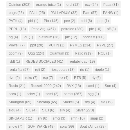
Opinion
(202)
orange juice
(1)
orcl
(12)
oxy
(24)
Paas
(31)
pags
(23)
PALL
(25)
PALLADIUM
(32)
Pam
(57)
PANW
(1)
PATH
(4)
pbi
(1)
Pbr
(145)
pce
(2)
pdd
(6)
pep
(1)
PERU
(18)
Peso Arg.
(457)
petroleo
(280)
pfe
(10)
pff
(3)
pg
(4)
PL
(1)
platinum
(28)
pltr
(12)
podcast
(200)
Powell
(7)
pplt
(20)
PUTIN
(1)
PYMES
(234)
PYPL
(27)
qcom
(9)
Qqq
(224)
Quantum
(3)
Ratio
(919)
RCL
(1)
rddt
(1)
REDES SOCIALES
(41)
rentabilidad
(19)
renta fija
(57)
rgti
(2)
riesgopais
(18)
rio
(1)
ripple
(1)
rivn
(9)
roku
(7)
rsp
(7)
rsx
(4)
RTS
(5)
rty
(6)
Rusia
(21)
Russell 2000
(242)
RVX
(18)
sami
(1)
San
(4)
scco
(1)
schw
(1)
semi
(2)
semis
(267)
sgg
(1)
Shanghai
(65)
Shcomp
(65)
Shekel
(5)
shy
(4)
sid
(19)
sidu
(4)
SIL
(4)
SILJ
(6)
silv
(4)
Silver
(273)
SINGAPUR
(1)
slv
(6)
smci
(3)
smh
(10)
snap
(2)
snow
(7)
SOFTWARE
(48)
soja
(99)
South Africa
(28)