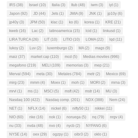
IRS
(38)
Israel
(10)
Italia
(3)
Itub
(48)
iwm
(3)
iyt
(1)
Japon
(92)
JD
(44)
Jets
(1)
JMIA
(9)
JNK
(1)
jp10y
(6)
jp40y
(3)
JPM
(50)
klac
(1)
ko
(6)
korea
(1)
KRE
(21)
kweb
(16)
Lac
(2)
latinoamerica
(15)
lcid
(1)
linkusd
(1)
LIRA TURCA
(26)
LIT
(10)
LITIO
(10)
LOMA
(22)
lqd
(11)
lukoy
(2)
Luv
(2)
luxemburgo
(2)
MA
(2)
mags
(9)
maiz
(37)
market cap
(110)
mcd
(5)
Medias moviles
(996)
megafono
(219)
MELI
(109)
memorias
(3)
mep
(21)
Merval
(594)
meta
(30)
Metales
(784)
metr
(2)
Mexico
(69)
mirg
(23)
mmm
(4)
Moex
(1)
moh
(1)
MORI
(2)
mrna
(3)
mrvl
(1)
ms
(1)
MSCI
(5)
msft
(42)
mstr
(14)
MU
(3)
Nasdaq 100
(422)
Nasdaq comp.
(201)
NDX
(388)
Nem
(24)
NET
(1)
NFLX
(14)
nickel
(6)
nifty50
(1)
nikkei
(11)
NIO
(60)
nke
(16)
nok
(1)
noruega
(5)
nq
(79)
nrgv
(4)
nu
(33)
nvda
(48)
nvo
(4)
nycb
(2)
NYFANG
(6)
NYSE
(14)
oex
(29)
ogzpy
(1)
oibr3
(2)
oklo
(1)