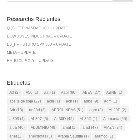
Researchs Recientes
QQQ- ETF NASDAQ 100 – UPDATE
DOW JONES INDUSTRIAL – UPDATE
ES_F – FUTURO SPX 500 – UPDATE
META – UPDATE
RATIO XLP/ XLY – UPDATE
Etiquetas
A3
(2)
A50
(1)
aal
(1)
Aapl
(66)
ABEV
(27)
ABNB
(1)
aceite de soja
(22)
achr
(1)
acn
(1)
adbe
(9)
adm
(1)
Adr
(18)
ae38d
(3)
AEROLINEAS
(51)
agro
(3)
AL29D
(2)
al30$
(4)
AL30C
(5)
AL30D
(45)
AL35D
(1)
Alemania
(55)
alua
(46)
ALUMINIO
(49)
amat
(1)
amd
(47)
AMZN
(34)
anet
(1)
anécdotas
(3)
Arabia Saudita
(1)
aramco
(1)