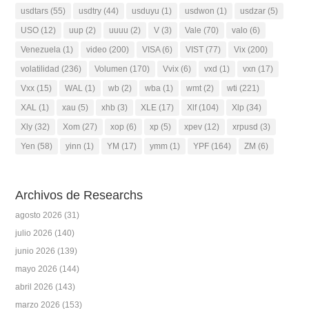
usdtars
(55)
usdtry
(44)
usduyu
(1)
usdwon
(1)
usdzar
(5)
USO
(12)
uup
(2)
uuuu
(2)
V
(3)
Vale
(70)
valo
(6)
Venezuela
(1)
video
(200)
VISA
(6)
VIST
(77)
Vix
(200)
volatilidad
(236)
Volumen
(170)
Vvix
(6)
vxd
(1)
vxn
(17)
Vxx
(15)
WAL
(1)
wb
(2)
wba
(1)
wmt
(2)
wti
(221)
XAL
(1)
xau
(5)
xhb
(3)
XLE
(17)
Xlf
(104)
Xlp
(34)
Xly
(32)
Xom
(27)
xop
(6)
xp
(5)
xpev
(12)
xrpusd
(3)
Yen
(58)
yinn
(1)
YM
(17)
ymm
(1)
YPF
(164)
ZM
(6)
Archivos de Researchs
agosto 2026
(31)
julio 2026
(140)
junio 2026
(139)
mayo 2026
(144)
abril 2026
(143)
marzo 2026
(153)