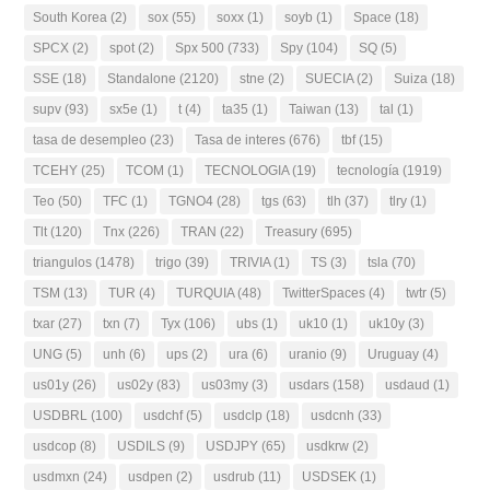
South Korea
(2)
sox
(55)
soxx
(1)
soyb
(1)
Space
(18)
SPCX
(2)
spot
(2)
Spx 500
(733)
Spy
(104)
SQ
(5)
SSE
(18)
Standalone
(2120)
stne
(2)
SUECIA
(2)
Suiza
(18)
supv
(93)
sx5e
(1)
t
(4)
ta35
(1)
Taiwan
(13)
tal
(1)
tasa de desempleo
(23)
Tasa de interes
(676)
tbf
(15)
TCEHY
(25)
TCOM
(1)
TECNOLOGIA
(19)
tecnología
(1919)
Teo
(50)
TFC
(1)
TGNO4
(28)
tgs
(63)
tlh
(37)
tlry
(1)
Tlt
(120)
Tnx
(226)
TRAN
(22)
Treasury
(695)
triangulos
(1478)
trigo
(39)
TRIVIA
(1)
TS
(3)
tsla
(70)
TSM
(13)
TUR
(4)
TURQUIA
(48)
TwitterSpaces
(4)
twtr
(5)
txar
(27)
txn
(7)
Tyx
(106)
ubs
(1)
uk10
(1)
uk10y
(3)
UNG
(5)
unh
(6)
ups
(2)
ura
(6)
uranio
(9)
Uruguay
(4)
us01y
(26)
us02y
(83)
us03my
(3)
usdars
(158)
usdaud
(1)
USDBRL
(100)
usdchf
(5)
usdclp
(18)
usdcnh
(33)
usdcop
(8)
USDILS
(9)
USDJPY
(65)
usdkrw
(2)
usdmxn
(24)
usdpen
(2)
usdrub
(11)
USDSEK
(1)