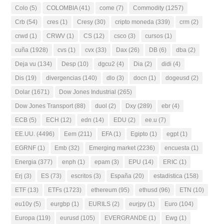
Colo
(5)
COLOMBIA
(41)
come
(7)
Commodity
(1257)
Crb
(54)
cres
(1)
Cresy
(30)
cripto moneda
(339)
crm
(2)
crwd
(1)
CRWV
(1)
CS
(12)
csco
(3)
cursos
(1)
cuña
(1928)
cvs
(1)
cvx
(33)
Dax
(26)
DB
(6)
dba
(2)
Deja vu
(134)
Desp
(10)
dgcu2
(4)
Dia
(2)
didi
(4)
Dis
(19)
divergencias
(140)
dlo
(3)
docn
(1)
dogeusd
(2)
Dolar
(1671)
Dow Jones Industrial
(265)
Dow Jones Transport
(88)
duol
(2)
Dxy
(289)
ebr
(4)
ECB
(5)
ECH
(12)
edn
(14)
EDU
(2)
ee.u
(7)
EE.UU.
(4496)
Eem
(211)
EFA
(1)
Egipto
(1)
egpt
(1)
EGRNF
(1)
Emb
(32)
Emerging market
(2236)
encuesta
(1)
Energia
(377)
enph
(1)
epam
(3)
EPU
(14)
ERIC
(1)
Erj
(3)
ES
(73)
escritos
(3)
España
(20)
estadistica
(158)
ETF
(13)
ETFs
(1723)
ethereum
(95)
ethusd
(96)
ETN
(10)
eu10y
(5)
eurgbp
(1)
EURILS
(2)
eurjpy
(1)
Euro
(104)
Europa
(119)
eurusd
(105)
EVERGRANDE
(1)
Ewg
(1)