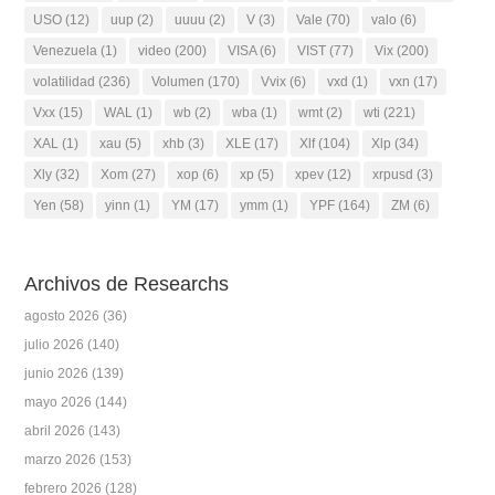
USO
(12)
uup
(2)
uuuu
(2)
V
(3)
Vale
(70)
valo
(6)
Venezuela
(1)
video
(200)
VISA
(6)
VIST
(77)
Vix
(200)
volatilidad
(236)
Volumen
(170)
Vvix
(6)
vxd
(1)
vxn
(17)
Vxx
(15)
WAL
(1)
wb
(2)
wba
(1)
wmt
(2)
wti
(221)
XAL
(1)
xau
(5)
xhb
(3)
XLE
(17)
Xlf
(104)
Xlp
(34)
Xly
(32)
Xom
(27)
xop
(6)
xp
(5)
xpev
(12)
xrpusd
(3)
Yen
(58)
yinn
(1)
YM
(17)
ymm
(1)
YPF
(164)
ZM
(6)
Archivos de Researchs
agosto 2026
(36)
julio 2026
(140)
junio 2026
(139)
mayo 2026
(144)
abril 2026
(143)
marzo 2026
(153)
febrero 2026
(128)