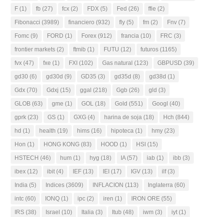
F
(1)
fb
(27)
fcx
(2)
FDX
(5)
Fed
(26)
ffie
(2)
Fibonacci
(3989)
financiero
(932)
fly
(5)
fm
(2)
Fnv
(7)
Fomc
(9)
FORD
(1)
Forex
(912)
francia
(10)
FRC
(3)
frontier markets
(2)
ftmib
(1)
FUTU
(12)
futuros
(1165)
fvx
(47)
fxe
(1)
FXI
(102)
Gas natural
(123)
GBPUSD
(39)
gd30
(6)
gd30d
(9)
GD35
(3)
gd35d
(8)
gd38d
(1)
Gdx
(70)
Gdxj
(15)
ggal
(218)
Ggb
(26)
gld
(3)
GLOB
(63)
gme
(1)
GOL
(18)
Gold
(551)
Googl
(40)
gprk
(23)
GS
(1)
GXG
(4)
harina de soja
(18)
Hch
(844)
hd
(1)
health
(19)
hims
(16)
hipoteca
(1)
hmy
(23)
Hon
(1)
HONG KONG
(83)
HOOD
(1)
HSI
(15)
HSTECH
(46)
hum
(1)
hyg
(18)
IA
(57)
iab
(1)
ibb
(3)
ibex
(12)
ibit
(4)
IEF
(13)
IEI
(17)
IGV
(13)
ilf
(3)
India
(5)
Indices
(3609)
INFLACION
(113)
Inglaterra
(60)
intc
(60)
IONQ
(1)
ipc
(2)
iren
(1)
IRON ORE
(55)
IRS
(38)
Israel
(10)
Italia
(3)
Itub
(48)
iwm
(3)
iyt
(1)