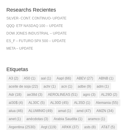
Researchs Recientes
SILVER- CONT. CONTINUO- UPDATE
QQQ- ETF NASDAQ 100 – UPDATE
DOW JONES INDUSTRIAL – UPDATE
ES_F – FUTURO SPX 500 – UPDATE
META – UPDATE
Etiquetas
A3
(2)
A50
(1)
aal
(1)
Aapl
(66)
ABEV
(27)
ABNB
(1)
aceite de soja
(22)
achr
(1)
acn
(1)
adbe
(9)
adm
(1)
Adr
(18)
ae38d
(3)
AEROLINEAS
(51)
agro
(3)
AL29D
(2)
al30$
(4)
AL30C
(5)
AL30D
(45)
AL35D
(1)
Alemania
(55)
alua
(46)
ALUMINIO
(49)
amat
(1)
amd
(47)
AMZN
(34)
anet
(1)
anécdotas
(3)
Arabia Saudita
(1)
aramco
(1)
Argentina
(2530)
Argt
(119)
ARKK
(37)
asts
(8)
AT&T
(5)