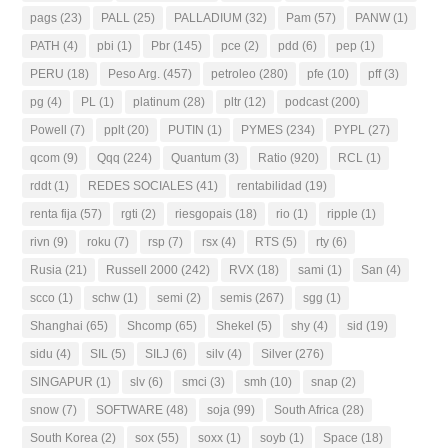
pags
(23)
PALL
(25)
PALLADIUM
(32)
Pam
(57)
PANW
(1)
PATH
(4)
pbi
(1)
Pbr
(145)
pce
(2)
pdd
(6)
pep
(1)
PERU
(18)
Peso Arg.
(457)
petroleo
(280)
pfe
(10)
pff
(3)
pg
(4)
PL
(1)
platinum
(28)
pltr
(12)
podcast
(200)
Powell
(7)
pplt
(20)
PUTIN
(1)
PYMES
(234)
PYPL
(27)
qcom
(9)
Qqq
(224)
Quantum
(3)
Ratio
(920)
RCL
(1)
rddt
(1)
REDES SOCIALES
(41)
rentabilidad
(19)
renta fija
(57)
rgti
(2)
riesgopais
(18)
rio
(1)
ripple
(1)
rivn
(9)
roku
(7)
rsp
(7)
rsx
(4)
RTS
(5)
rty
(6)
Rusia
(21)
Russell 2000
(242)
RVX
(18)
sami
(1)
San
(4)
scco
(1)
schw
(1)
semi
(2)
semis
(267)
sgg
(1)
Shanghai
(65)
Shcomp
(65)
Shekel
(5)
shy
(4)
sid
(19)
sidu
(4)
SIL
(5)
SILJ
(6)
silv
(4)
Silver
(276)
SINGAPUR
(1)
slv
(6)
smci
(3)
smh
(10)
snap
(2)
snow
(7)
SOFTWARE
(48)
soja
(99)
South Africa
(28)
South Korea
(2)
sox
(55)
soxx
(1)
soyb
(1)
Space
(18)