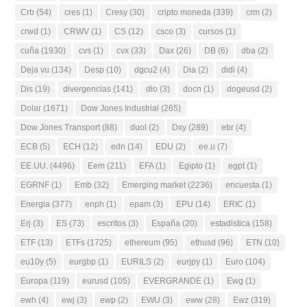
Crb
(54)
cres
(1)
Cresy
(30)
cripto moneda
(339)
crm
(2)
crwd
(1)
CRWV
(1)
CS
(12)
csco
(3)
cursos
(1)
cuña
(1930)
cvs
(1)
cvx
(33)
Dax
(26)
DB
(6)
dba
(2)
Deja vu
(134)
Desp
(10)
dgcu2
(4)
Dia
(2)
didi
(4)
Dis
(19)
divergencias
(141)
dlo
(3)
docn
(1)
dogeusd
(2)
Dolar
(1671)
Dow Jones Industrial
(265)
Dow Jones Transport
(88)
duol
(2)
Dxy
(289)
ebr
(4)
ECB
(5)
ECH
(12)
edn
(14)
EDU
(2)
ee.u
(7)
EE.UU.
(4496)
Eem
(211)
EFA
(1)
Egipto
(1)
egpt
(1)
EGRNF
(1)
Emb
(32)
Emerging market
(2236)
encuesta
(1)
Energia
(377)
enph
(1)
epam
(3)
EPU
(14)
ERIC
(1)
Erj
(3)
ES
(73)
escritos
(3)
España
(20)
estadistica
(158)
ETF
(13)
ETFs
(1725)
ethereum
(95)
ethusd
(96)
ETN
(10)
eu10y
(5)
eurgbp
(1)
EURILS
(2)
eurjpy
(1)
Euro
(104)
Europa
(119)
eurusd
(105)
EVERGRANDE
(1)
Ewg
(1)
ewh
(4)
ewj
(3)
ewp
(2)
EWU
(3)
eww
(28)
Ewz
(319)