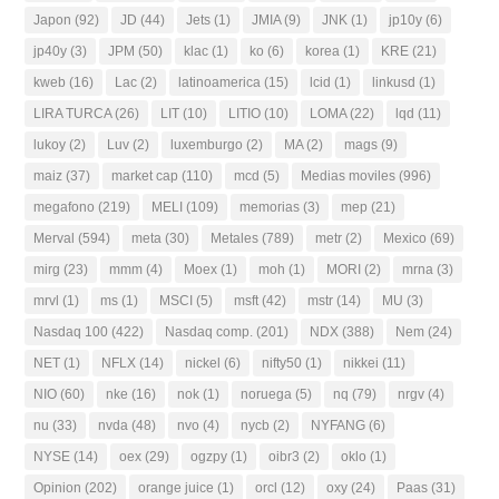
Japon
(92)
JD
(44)
Jets
(1)
JMIA
(9)
JNK
(1)
jp10y
(6)
jp40y
(3)
JPM
(50)
klac
(1)
ko
(6)
korea
(1)
KRE
(21)
kweb
(16)
Lac
(2)
latinoamerica
(15)
lcid
(1)
linkusd
(1)
LIRA TURCA
(26)
LIT
(10)
LITIO
(10)
LOMA
(22)
lqd
(11)
lukoy
(2)
Luv
(2)
luxemburgo
(2)
MA
(2)
mags
(9)
maiz
(37)
market cap
(110)
mcd
(5)
Medias moviles
(996)
megafono
(219)
MELI
(109)
memorias
(3)
mep
(21)
Merval
(594)
meta
(30)
Metales
(789)
metr
(2)
Mexico
(69)
mirg
(23)
mmm
(4)
Moex
(1)
moh
(1)
MORI
(2)
mrna
(3)
mrvl
(1)
ms
(1)
MSCI
(5)
msft
(42)
mstr
(14)
MU
(3)
Nasdaq 100
(422)
Nasdaq comp.
(201)
NDX
(388)
Nem
(24)
NET
(1)
NFLX
(14)
nickel
(6)
nifty50
(1)
nikkei
(11)
NIO
(60)
nke
(16)
nok
(1)
noruega
(5)
nq
(79)
nrgv
(4)
nu
(33)
nvda
(48)
nvo
(4)
nycb
(2)
NYFANG
(6)
NYSE
(14)
oex
(29)
ogzpy
(1)
oibr3
(2)
oklo
(1)
Opinion
(202)
orange juice
(1)
orcl
(12)
oxy
(24)
Paas
(31)