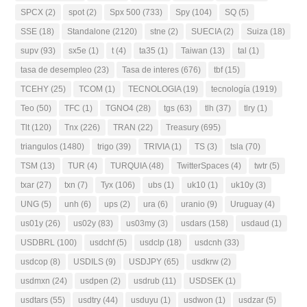
SPCX
(2)
spot
(2)
Spx 500
(733)
Spy
(104)
SQ
(5)
SSE
(18)
Standalone
(2120)
stne
(2)
SUECIA
(2)
Suiza
(18)
supv
(93)
sx5e
(1)
t
(4)
ta35
(1)
Taiwan
(13)
tal
(1)
tasa de desempleo
(23)
Tasa de interes
(676)
tbf
(15)
TCEHY
(25)
TCOM
(1)
TECNOLOGIA
(19)
tecnología
(1919)
Teo
(50)
TFC
(1)
TGNO4
(28)
tgs
(63)
tlh
(37)
tlry
(1)
Tlt
(120)
Tnx
(226)
TRAN
(22)
Treasury
(695)
triangulos
(1480)
trigo
(39)
TRIVIA
(1)
TS
(3)
tsla
(70)
TSM
(13)
TUR
(4)
TURQUIA
(48)
TwitterSpaces
(4)
twtr
(5)
txar
(27)
txn
(7)
Tyx
(106)
ubs
(1)
uk10
(1)
uk10y
(3)
UNG
(5)
unh
(6)
ups
(2)
ura
(6)
uranio
(9)
Uruguay
(4)
us01y
(26)
us02y
(83)
us03my
(3)
usdars
(158)
usdaud
(1)
USDBRL
(100)
usdchf
(5)
usdclp
(18)
usdcnh
(33)
usdcop
(8)
USDILS
(9)
USDJPY
(65)
usdkrw
(2)
usdmxn
(24)
usdpen
(2)
usdrub
(11)
USDSEK
(1)
usdtars
(55)
usdtry
(44)
usduyu
(1)
usdwon
(1)
usdzar
(5)