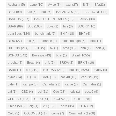
Australia
(5)
avgo
(10)
Aviso
(3)
azul
(27)
B
(3)
BA
(23)
Baba
(99)
bac
(6)
bak
(6)
BALANCES
(88)
BALTIC DRY
(1)
BANCOS
(907)
BANCOS CENTRALES
(13)
Barrick
(38)
BBAR
(89)
Bbd
(105)
bbva
(2)
bcs
(3)
BDORY
(10)
bear flags
(124)
benchmark
(6)
BHIP
(18)
BHP
(4)
BIDU
(27)
bili
(6)
Binance
(1)
biotecnologia
(6)
biox
(1)
BITCOIN
(214)
BITO
(5)
bk
(1)
bma
(98)
bnb
(1)
bolt
(4)
BONOS
(842)
Bovespa
(43)
bpat
(1)
Brasil
(1055)
brecha
(4)
Brexit
(4)
brfs
(7)
BRK/A
(2)
BRK/B
(10)
BSBR
(1)
btc
(210)
BTCUSD
(212)
bull flag
(625)
byddy
(4)
byma
(14)
C
(13)
CAAP
(10)
cac 40
(10)
cadusd
(19)
cafe
(1)
campo
(5)
Canada
(93)
canje
(3)
Cannabis
(1)
cat
(1)
CBD
(4)
ccl
(21)
Cde
(18)
cds
(1)
ceco2
(9)
CEDEAR
(103)
CEPU
(41)
CGPA2
(2)
CHILE
(28)
China
(585)
cig
(1)
citi
(18)
Cobre
(35)
COIN
(12)
Colo
(5)
COLOMBIA
(41)
come
(7)
Commodity
(1260)