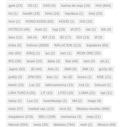
gprk
(23)
GS
(1)
GXG
(4)
harina de soja
(18)
Hch
(844)
hd
(1)
health
(19)
hims
(16)
hipoteca
(1)
hmy
(23)
Hon
(1)
HONG KONG
(83)
HOOD
(1)
HSI
(15)
HSTECH
(46)
hum
(1)
hyg
(18)
IA
(57)
iab
(1)
ibb
(3)
ibex
(12)
ibit
(4)
IEF
(13)
IEI
(17)
IGV
(13)
ilf
(3)
India
(5)
Indices
(3609)
INFLACION
(113)
Inglaterra
(60)
intc
(60)
IONQ
(1)
ipc
(2)
iren
(1)
IRON ORE
(55)
IRS
(38)
Israel
(10)
Italia
(3)
Itub
(48)
iwm
(3)
iyt
(1)
Japon
(92)
JD
(44)
Jets
(1)
JMIA
(9)
JNK
(1)
jp10y
(6)
jp40y
(3)
JPM
(50)
klac
(1)
ko
(6)
korea
(1)
KRE
(21)
kweb
(16)
Lac
(2)
latinoamerica
(15)
lcid
(1)
linkusd
(1)
LIRA TURCA
(26)
LIT
(10)
LITIO
(10)
LOMA
(22)
lqd
(11)
lukoy
(2)
Luv
(2)
luxemburgo
(2)
MA
(2)
mags
(9)
maiz
(37)
market cap
(110)
mcd
(5)
Medias moviles
(996)
megafono
(219)
MELI
(109)
memorias
(3)
mep
(21)
Merval
(594)
meta
(30)
Metales
(784)
metr
(2)
Mexico
(69)