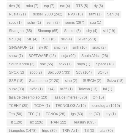
rivn
(9)
roku
(7)
rsp
(7)
rsx
(4)
RTS
(5)
rty
(6)
Rusia
(21)
Russell 2000
(242)
RVX
(18)
sami
(1)
San
(4)
scco
(1)
schw
(1)
semi
(2)
semis
(267)
sgg
(1)
Shanghai
(65)
Shcomp
(65)
Shekel
(5)
shy
(4)
sid
(19)
sidu
(4)
SIL
(4)
SILJ
(6)
silv
(4)
Silver
(273)
SINGAPUR
(1)
slv
(6)
smci
(3)
smh
(10)
snap
(2)
snow
(7)
SOFTWARE
(48)
soja
(99)
South Africa
(28)
South Korea
(2)
sox
(55)
soxx
(1)
soyb
(1)
Space
(18)
SPCX
(2)
spot
(2)
Spx 500
(733)
Spy
(104)
SQ
(5)
SSE
(18)
Standalone
(2120)
stne
(2)
SUECIA
(2)
Suiza
(18)
supv
(93)
sx5e
(1)
t
(4)
ta35
(1)
Taiwan
(13)
tal
(1)
tasa de desempleo
(23)
Tasa de interes
(676)
tbf
(15)
TCEHY
(25)
TCOM
(1)
TECNOLOGIA
(19)
tecnología
(1919)
Teo
(50)
TFC
(1)
TGNO4
(28)
tgs
(63)
tlh
(37)
tlry
(1)
Tlt
(120)
Tnx
(226)
TRAN
(22)
Treasury
(695)
triangulos
(1478)
trigo
(39)
TRIVIA
(1)
TS
(3)
tsla
(70)