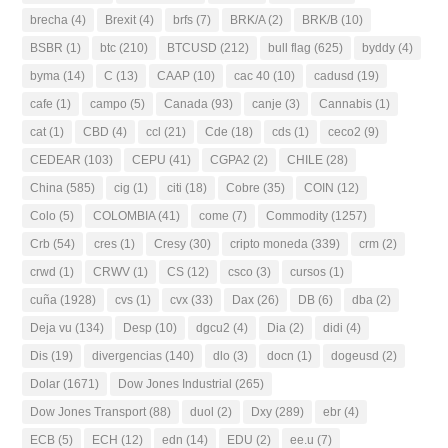
brecha
(4)
Brexit
(4)
brfs
(7)
BRK/A
(2)
BRK/B
(10)
BSBR
(1)
btc
(210)
BTCUSD
(212)
bull flag
(625)
byddy
(4)
byma
(14)
C
(13)
CAAP
(10)
cac 40
(10)
cadusd
(19)
cafe
(1)
campo
(5)
Canada
(93)
canje
(3)
Cannabis
(1)
cat
(1)
CBD
(4)
ccl
(21)
Cde
(18)
cds
(1)
ceco2
(9)
CEDEAR
(103)
CEPU
(41)
CGPA2
(2)
CHILE
(28)
China
(585)
cig
(1)
citi
(18)
Cobre
(35)
COIN
(12)
Colo
(5)
COLOMBIA
(41)
come
(7)
Commodity
(1257)
Crb
(54)
cres
(1)
Cresy
(30)
cripto moneda
(339)
crm
(2)
crwd
(1)
CRWV
(1)
CS
(12)
csco
(3)
cursos
(1)
cuña
(1928)
cvs
(1)
cvx
(33)
Dax
(26)
DB
(6)
dba
(2)
Deja vu
(134)
Desp
(10)
dgcu2
(4)
Dia
(2)
didi
(4)
Dis
(19)
divergencias
(140)
dlo
(3)
docn
(1)
dogeusd
(2)
Dolar
(1671)
Dow Jones Industrial
(265)
Dow Jones Transport
(88)
duol
(2)
Dxy
(289)
ebr
(4)
ECB
(5)
ECH
(12)
edn
(14)
EDU
(2)
ee.u
(7)