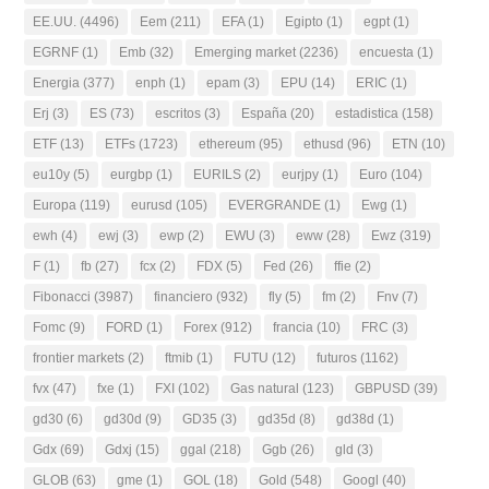
EE.UU.
(4496)
Eem
(211)
EFA
(1)
Egipto
(1)
egpt
(1)
EGRNF
(1)
Emb
(32)
Emerging market
(2236)
encuesta
(1)
Energia
(377)
enph
(1)
epam
(3)
EPU
(14)
ERIC
(1)
Erj
(3)
ES
(73)
escritos
(3)
España
(20)
estadistica
(158)
ETF
(13)
ETFs
(1723)
ethereum
(95)
ethusd
(96)
ETN
(10)
eu10y
(5)
eurgbp
(1)
EURILS
(2)
eurjpy
(1)
Euro
(104)
Europa
(119)
eurusd
(105)
EVERGRANDE
(1)
Ewg
(1)
ewh
(4)
ewj
(3)
ewp
(2)
EWU
(3)
eww
(28)
Ewz
(319)
F
(1)
fb
(27)
fcx
(2)
FDX
(5)
Fed
(26)
ffie
(2)
Fibonacci
(3987)
financiero
(932)
fly
(5)
fm
(2)
Fnv
(7)
Fomc
(9)
FORD
(1)
Forex
(912)
francia
(10)
FRC
(3)
frontier markets
(2)
ftmib
(1)
FUTU
(12)
futuros
(1162)
fvx
(47)
fxe
(1)
FXI
(102)
Gas natural
(123)
GBPUSD
(39)
gd30
(6)
gd30d
(9)
GD35
(3)
gd35d
(8)
gd38d
(1)
Gdx
(69)
Gdxj
(15)
ggal
(218)
Ggb
(26)
gld
(3)
GLOB
(63)
gme
(1)
GOL
(18)
Gold
(548)
Googl
(40)