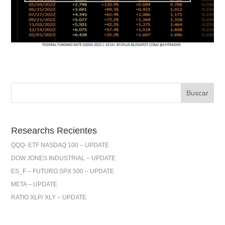
Researchs Recientes
QQQ- ETF NASDAQ 100 – UPDATE
DOW JONES INDUSTRIAL – UPDATE
ES_F – FUTURO SPX 500 – UPDATE
META – UPDATE
RATIO XLP/ XLY – UPDATE