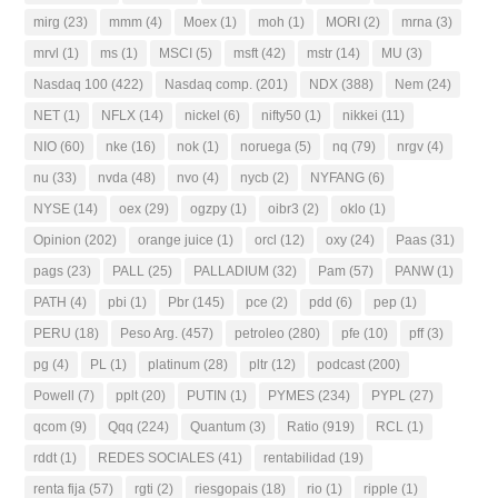
mirg
(23)
mmm
(4)
Moex
(1)
moh
(1)
MORI
(2)
mrna
(3)
mrvl
(1)
ms
(1)
MSCI
(5)
msft
(42)
mstr
(14)
MU
(3)
Nasdaq 100
(422)
Nasdaq comp.
(201)
NDX
(388)
Nem
(24)
NET
(1)
NFLX
(14)
nickel
(6)
nifty50
(1)
nikkei
(11)
NIO
(60)
nke
(16)
nok
(1)
noruega
(5)
nq
(79)
nrgv
(4)
nu
(33)
nvda
(48)
nvo
(4)
nycb
(2)
NYFANG
(6)
NYSE
(14)
oex
(29)
ogzpy
(1)
oibr3
(2)
oklo
(1)
Opinion
(202)
orange juice
(1)
orcl
(12)
oxy
(24)
Paas
(31)
pags
(23)
PALL
(25)
PALLADIUM
(32)
Pam
(57)
PANW
(1)
PATH
(4)
pbi
(1)
Pbr
(145)
pce
(2)
pdd
(6)
pep
(1)
PERU
(18)
Peso Arg.
(457)
petroleo
(280)
pfe
(10)
pff
(3)
pg
(4)
PL
(1)
platinum
(28)
pltr
(12)
podcast
(200)
Powell
(7)
pplt
(20)
PUTIN
(1)
PYMES
(234)
PYPL
(27)
qcom
(9)
Qqq
(224)
Quantum
(3)
Ratio
(919)
RCL
(1)
rddt
(1)
REDES SOCIALES
(41)
rentabilidad
(19)
renta fija
(57)
rgti
(2)
riesgopais
(18)
rio
(1)
ripple
(1)