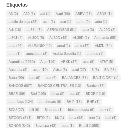
Etiquetas
A3
(2)
A50
(1)
aal
(1)
Aapl
(66)
ABEV
(27)
ABNB
(1)
aceite de soja
(22)
achr
(1)
acn
(1)
adbe
(9)
adm
(1)
Adr
(18)
ae38d
(3)
AEROLINEAS
(51)
agro
(3)
AL29D
(2)
al30$
(4)
AL30C
(5)
AL30D
(45)
AL35D
(1)
Alemania
(55)
alua
(46)
ALUMINIO
(49)
amat
(1)
amd
(47)
AMZN
(34)
anet
(1)
anécdotas
(3)
Arabia Saudita
(1)
aramco
(1)
Argentina
(2530)
Argt
(119)
ARKK
(37)
asts
(8)
AT&T
(5)
Australia
(5)
avgo
(10)
Aviso
(3)
azul
(27)
B
(3)
BA
(23)
Baba
(99)
bac
(6)
bak
(6)
BALANCES
(88)
BALTIC DRY
(1)
BANCOS
(907)
BANCOS CENTRALES
(13)
Barrick
(38)
BBAR
(89)
Bbd
(105)
bbva
(2)
bcs
(3)
BDORY
(10)
bear flags
(124)
benchmark
(6)
BHIP
(18)
BHP
(4)
BIDU
(27)
bili
(6)
Binance
(1)
biotecnologia
(6)
biox
(1)
BITCOIN
(214)
BITO
(5)
bk
(1)
bma
(98)
bnb
(1)
bolt
(4)
BONOS
(842)
Bovespa
(43)
bpat
(1)
Brasil
(1055)