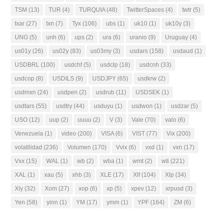
TSM
(13)
TUR
(4)
TURQUIA
(48)
TwitterSpaces
(4)
twtr
(5)
txar
(27)
txn
(7)
Tyx
(106)
ubs
(1)
uk10
(1)
uk10y
(3)
UNG
(5)
unh
(6)
ups
(2)
ura
(6)
uranio
(9)
Uruguay
(4)
us01y
(26)
us02y
(83)
us03my
(3)
usdars
(158)
usdaud
(1)
USDBRL
(100)
usdchf
(5)
usdclp
(18)
usdcnh
(33)
usdcop
(8)
USDILS
(9)
USDJPY
(65)
usdkrw
(2)
usdmxn
(24)
usdpen
(2)
usdrub
(11)
USDSEK
(1)
usdtars
(55)
usdtry
(44)
usduyu
(1)
usdwon
(1)
usdzar
(5)
USO
(12)
uup
(2)
uuuu
(2)
V
(3)
Vale
(70)
valo
(6)
Venezuela
(1)
video
(200)
VISA
(6)
VIST
(77)
Vix
(200)
volatilidad
(236)
Volumen
(170)
Vvix
(6)
vxd
(1)
vxn
(17)
Vxx
(15)
WAL
(1)
wb
(2)
wba
(1)
wmt
(2)
wti
(221)
XAL
(1)
xau
(5)
xhb
(3)
XLE
(17)
Xlf
(104)
Xlp
(34)
Xly
(32)
Xom
(27)
xop
(6)
xp
(5)
xpev
(12)
xrpusd
(3)
Yen
(58)
yinn
(1)
YM
(17)
ymm
(1)
YPF
(164)
ZM
(6)