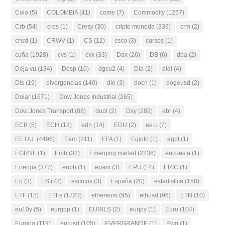
Colo
(5)
COLOMBIA
(41)
come
(7)
Commodity
(1257)
Crb
(54)
cres
(1)
Cresy
(30)
cripto moneda
(339)
crm
(2)
crwd
(1)
CRWV
(1)
CS
(12)
csco
(3)
cursos
(1)
cuña
(1928)
cvs
(1)
cvx
(33)
Dax
(26)
DB
(6)
dba
(2)
Deja vu
(134)
Desp
(10)
dgcu2
(4)
Dia
(2)
didi
(4)
Dis
(19)
divergencias
(140)
dlo
(3)
docn
(1)
dogeusd
(2)
Dolar
(1671)
Dow Jones Industrial
(265)
Dow Jones Transport
(88)
duol
(2)
Dxy
(289)
ebr
(4)
ECB
(5)
ECH
(12)
edn
(14)
EDU
(2)
ee.u
(7)
EE.UU.
(4496)
Eem
(211)
EFA
(1)
Egipto
(1)
egpt
(1)
EGRNF
(1)
Emb
(32)
Emerging market
(2236)
encuesta
(1)
Energia
(377)
enph
(1)
epam
(3)
EPU
(14)
ERIC
(1)
Erj
(3)
ES
(73)
escritos
(3)
España
(20)
estadistica
(158)
ETF
(13)
ETFs
(1723)
ethereum
(95)
ethusd
(96)
ETN
(10)
eu10y
(5)
eurgbp
(1)
EURILS
(2)
eurjpy
(1)
Euro
(104)
Europa
(119)
eurusd
(105)
EVERGRANDE
(1)
Ewg
(1)