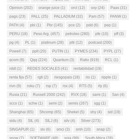
Opinion
(202)
orange juice
(1)
orcl
(12)
oxy
(24)
Paas
(31)
pags
(23)
PALL
(25)
PALLADIUM
(32)
Pam
(57)
PANW
(1)
PATH
(4)
pbi
(1)
Pbr
(145)
pce
(2)
pdd
(6)
pep
(1)
PERU
(18)
Peso Arg.
(457)
petroleo
(280)
pfe
(10)
pff
(3)
pg
(4)
PL
(1)
platinum
(28)
pltr
(12)
podcast
(200)
Powell
(7)
pplt
(20)
PUTIN
(1)
PYMES
(234)
PYPL
(27)
qcom
(9)
Qqq
(224)
Quantum
(3)
Ratio
(919)
RCL
(1)
rddt
(1)
REDES SOCIALES
(41)
rentabilidad
(19)
renta fija
(57)
rgti
(2)
riesgopais
(18)
rio
(1)
ripple
(1)
rivn
(9)
roku
(7)
rsp
(7)
rsx
(4)
RTS
(5)
rty
(6)
Rusia
(21)
Russell 2000
(242)
RVX
(18)
sami
(1)
San
(4)
scco
(1)
schw
(1)
semi
(2)
semis
(267)
sgg
(1)
Shanghai
(65)
Shcomp
(65)
Shekel
(5)
shy
(4)
sid
(19)
sidu
(4)
SIL
(4)
SILJ
(6)
silv
(4)
Silver
(273)
SINGAPUR
(1)
slv
(6)
smci
(3)
smh
(10)
snap
(2)
snow
(7)
SOFTWARE
(48)
soja
(99)
South Africa
(28)