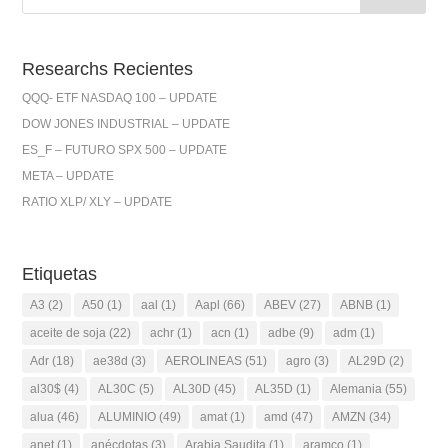
Researchs Recientes
QQQ- ETF NASDAQ 100 – UPDATE
DOW JONES INDUSTRIAL – UPDATE
ES_F – FUTURO SPX 500 – UPDATE
META – UPDATE
RATIO XLP/ XLY – UPDATE
Etiquetas
A3
(2)
A50
(1)
aal
(1)
Aapl
(66)
ABEV
(27)
ABNB
(1)
aceite de soja
(22)
achr
(1)
acn
(1)
adbe
(9)
adm
(1)
Adr
(18)
ae38d
(3)
AEROLINEAS
(51)
agro
(3)
AL29D
(2)
al30$
(4)
AL30C
(5)
AL30D
(45)
AL35D
(1)
Alemania
(55)
alua
(46)
ALUMINIO
(49)
amat
(1)
amd
(47)
AMZN
(34)
anet
(1)
anécdotas
(3)
Arabia Saudita
(1)
aramco
(1)