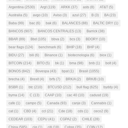
Argentina
(2530)
Argt
(119)
ARKK
(37)
asts
(8)
AT&T
(5)
Australia
(5)
avgo
(10)
Aviso
(3)
azul
(27)
B
(3)
BA
(23)
Baba
(99)
bac
(6)
bak
(6)
BALANCES
(88)
BALTIC DRY
(1)
BANCOS
(907)
BANCOS CENTRALES
(13)
Barrick
(38)
BBAR
(89)
Bbd
(105)
bbva
(2)
bcs
(3)
BDORY
(10)
bear flags
(124)
benchmark
(6)
BHIP
(18)
BHP
(4)
BIDU
(27)
bili
(6)
Binance
(1)
biotecnologia
(6)
biox
(1)
BITCOIN
(214)
BITO
(5)
bk
(1)
bma
(98)
bnb
(1)
bolt
(4)
BONOS
(842)
Bovespa
(43)
bpat
(1)
Brasil
(1055)
brecha
(4)
Brexit
(4)
brfs
(7)
BRK/A
(2)
BRK/B
(10)
BSBR
(1)
btc
(210)
BTCUSD
(212)
bull flag
(625)
byddy
(4)
byma
(14)
C
(13)
CAAP
(10)
cac 40
(10)
cadusd
(19)
cafe
(1)
campo
(5)
Canada
(93)
canje
(3)
Cannabis
(1)
cat
(1)
CBD
(4)
ccl
(21)
Cde
(18)
cds
(1)
ceco2
(9)
CEDEAR
(103)
CEPU
(41)
CGPA2
(2)
CHILE
(28)
China
(585)
cig
(1)
citi
(18)
Cobre
(35)
COIN
(12)