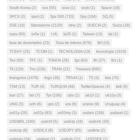
South Korea
(2)
sox
(55)
soxx
(1)
soyb
(1)
Space
(18)
SPCX
(2)
spot
(2)
Spx 500
(733)
Spy
(104)
SQ
(5)
SSE
(18)
Standalone
(2120)
stne
(2)
SUECIA
(2)
Suiza
(18)
supv
(93)
sx5e
(1)
t
(4)
ta35
(1)
Taiwan
(13)
tal
(1)
tasa de desempleo
(23)
Tasa de interes
(676)
tbf
(15)
TCEHY
(25)
TCOM
(1)
TECNOLOGIA
(19)
tecnología
(1919)
Teo
(50)
TFC
(1)
TGNO4
(28)
tgs
(63)
tlh
(37)
tlry
(1)
Tlt
(120)
Tnx
(226)
TRAN
(22)
Treasury
(695)
triangulos
(1478)
trigo
(39)
TRIVIA
(1)
TS
(3)
tsla
(70)
TSM
(13)
TUR
(4)
TURQUIA
(48)
TwitterSpaces
(4)
twtr
(5)
txar
(27)
txn
(7)
Tyx
(106)
ubs
(1)
uk10
(1)
uk10y
(3)
UNG
(5)
unh
(6)
ups
(2)
ura
(6)
uranio
(9)
Uruguay
(4)
us01y
(26)
us02y
(83)
us03my
(3)
usdars
(158)
usdaud
(1)
USDBRL
(100)
usdchf
(5)
usdclp
(18)
usdcnh
(33)
usdcop
(8)
USDILS
(9)
USDJPY
(65)
usdkrw
(2)
usdmxn
(24)
usdpen
(2)
usdrub
(11)
USDSEK
(1)