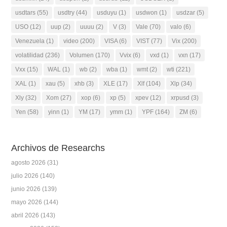
usdtars
(55)
usdtry
(44)
usduyu
(1)
usdwon
(1)
usdzar
(5)
USO
(12)
uup
(2)
uuuu
(2)
V
(3)
Vale
(70)
valo
(6)
Venezuela
(1)
video
(200)
VISA
(6)
VIST
(77)
Vix
(200)
volatilidad
(236)
Volumen
(170)
Vvix
(6)
vxd
(1)
vxn
(17)
Vxx
(15)
WAL
(1)
wb
(2)
wba
(1)
wmt
(2)
wti
(221)
XAL
(1)
xau
(5)
xhb
(3)
XLE
(17)
Xlf
(104)
Xlp
(34)
Xly
(32)
Xom
(27)
xop
(6)
xp
(5)
xpev
(12)
xrpusd
(3)
Yen
(58)
yinn
(1)
YM
(17)
ymm
(1)
YPF
(164)
ZM
(6)
Archivos de Researchs
agosto 2026
(31)
julio 2026
(140)
junio 2026
(139)
mayo 2026
(144)
abril 2026
(143)