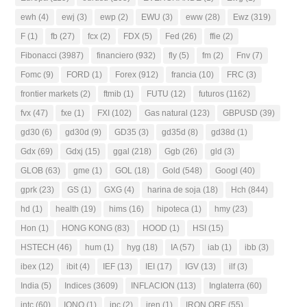
ewh
(4)
ewj
(3)
ewp
(2)
EWU
(3)
eww
(28)
Ewz
(319)
F
(1)
fb
(27)
fcx
(2)
FDX
(5)
Fed
(26)
ffie
(2)
Fibonacci
(3987)
financiero
(932)
fly
(5)
fm
(2)
Fnv
(7)
Fomc
(9)
FORD
(1)
Forex
(912)
francia
(10)
FRC
(3)
frontier markets
(2)
ftmib
(1)
FUTU
(12)
futuros
(1162)
fvx
(47)
fxe
(1)
FXI
(102)
Gas natural
(123)
GBPUSD
(39)
gd30
(6)
gd30d
(9)
GD35
(3)
gd35d
(8)
gd38d
(1)
Gdx
(69)
Gdxj
(15)
ggal
(218)
Ggb
(26)
gld
(3)
GLOB
(63)
gme
(1)
GOL
(18)
Gold
(548)
Googl
(40)
gprk
(23)
GS
(1)
GXG
(4)
harina de soja
(18)
Hch
(844)
hd
(1)
health
(19)
hims
(16)
hipoteca
(1)
hmy
(23)
Hon
(1)
HONG KONG
(83)
HOOD
(1)
HSI
(15)
HSTECH
(46)
hum
(1)
hyg
(18)
IA
(57)
iab
(1)
ibb
(3)
ibex
(12)
ibit
(4)
IEF
(13)
IEI
(17)
IGV
(13)
ilf
(3)
India
(5)
Indices
(3609)
INFLACION
(113)
Inglaterra
(60)
intc
(60)
IONQ
(1)
ipc
(2)
iren
(1)
IRON ORE
(55)