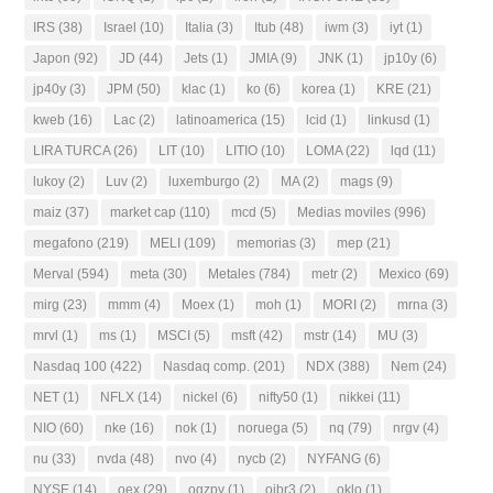
IRS
(38)
Israel
(10)
Italia
(3)
Itub
(48)
iwm
(3)
iyt
(1)
Japon
(92)
JD
(44)
Jets
(1)
JMIA
(9)
JNK
(1)
jp10y
(6)
jp40y
(3)
JPM
(50)
klac
(1)
ko
(6)
korea
(1)
KRE
(21)
kweb
(16)
Lac
(2)
latinoamerica
(15)
lcid
(1)
linkusd
(1)
LIRA TURCA
(26)
LIT
(10)
LITIO
(10)
LOMA
(22)
lqd
(11)
lukoy
(2)
Luv
(2)
luxemburgo
(2)
MA
(2)
mags
(9)
maiz
(37)
market cap
(110)
mcd
(5)
Medias moviles
(996)
megafono
(219)
MELI
(109)
memorias
(3)
mep
(21)
Merval
(594)
meta
(30)
Metales
(784)
metr
(2)
Mexico
(69)
mirg
(23)
mmm
(4)
Moex
(1)
moh
(1)
MORI
(2)
mrna
(3)
mrvl
(1)
ms
(1)
MSCI
(5)
msft
(42)
mstr
(14)
MU
(3)
Nasdaq 100
(422)
Nasdaq comp.
(201)
NDX
(388)
Nem
(24)
NET
(1)
NFLX
(14)
nickel
(6)
nifty50
(1)
nikkei
(11)
NIO
(60)
nke
(16)
nok
(1)
noruega
(5)
nq
(79)
nrgv
(4)
nu
(33)
nvda
(48)
nvo
(4)
nycb
(2)
NYFANG
(6)
NYSE
(14)
oex
(29)
ogzpy
(1)
oibr3
(2)
oklo
(1)