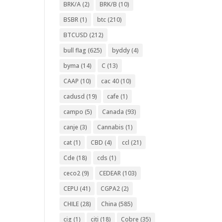
BRK/A
(2)
BRK/B
(10)
BSBR
(1)
btc
(210)
BTCUSD
(212)
bull flag
(625)
byddy
(4)
byma
(14)
C
(13)
CAAP
(10)
cac 40
(10)
cadusd
(19)
cafe
(1)
campo
(5)
Canada
(93)
canje
(3)
Cannabis
(1)
cat
(1)
CBD
(4)
ccl
(21)
Cde
(18)
cds
(1)
ceco2
(9)
CEDEAR
(103)
CEPU
(41)
CGPA2
(2)
CHILE
(28)
China
(585)
cig
(1)
citi
(18)
Cobre
(35)