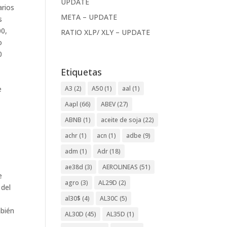
UPDATE
arios
META – UPDATE
s
00,
RATIO XLP/ XLY – UPDATE
o
0
Etiquetas
A3
(2)
A50
(1)
aal
(1)
e
)
Aapl
(66)
ABEV
(27)
ABNB
(1)
aceite de soja
(22)
achr
(1)
acn
(1)
adbe
(9)
adm
(1)
Adr
(18)
ae38d
(3)
AEROLINEAS
(51)
e
agro
(3)
AL29D
(2)
 del
al30$
(4)
AL30C
(5)
mbién
AL30D
(45)
AL35D
(1)