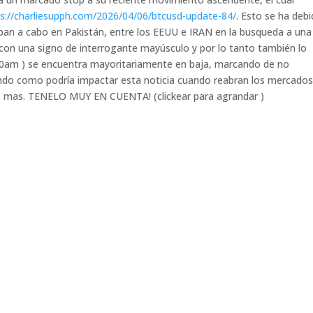
ps://charliesupph.com/2026/04/06/btcusd-update-84/
. Esto se ha debi
aban a cabo en Pakistán, entre los EEUU e IRAN en la busqueda a una
ra con una signo de interrogante mayúsculo y por lo tanto también lo
1.20am ) se encuentra mayoritariamente en baja, marcando de no
tando como podría impactar esta noticia cuando reabran los mercados
s mas. TENELO MUY EN CUENTA! (clickear para agrandar )