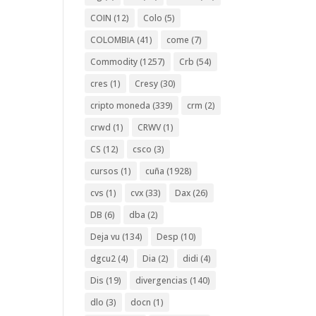
COIN
(12)
Colo
(5)
COLOMBIA
(41)
come
(7)
Commodity
(1257)
Crb
(54)
cres
(1)
Cresy
(30)
cripto moneda
(339)
crm
(2)
crwd
(1)
CRWV
(1)
CS
(12)
csco
(3)
cursos
(1)
cuña
(1928)
cvs
(1)
cvx
(33)
Dax
(26)
DB
(6)
dba
(2)
Deja vu
(134)
Desp
(10)
dgcu2
(4)
Dia
(2)
didi
(4)
Dis
(19)
divergencias
(140)
dlo
(3)
docn
(1)