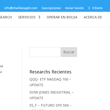
info@charliesupph.com
Suscripciones
Iniciar Sesión
0 Items
SEARCH
SERVICIOS
OPERAR EN BOLSA
ACERCA DE
ha
Researchs Recientes
su
QQQ- ETF NASDAQ 100 –
UPDATE
DOW JONES INDUSTRIAL –
UPDATE
ES_F – FUTURO SPX 500 –