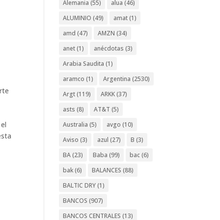
Alemania
(55)
alua
(46)
ALUMINIO
(49)
amat
(1)
amd
(47)
AMZN
(34)
anet
(1)
anécdotas
(3)
Arabia Saudita
(1)
aramco
(1)
Argentina
(2530)
rte
Argt
(119)
ARKK
(37)
asts
(8)
AT&T
(5)
el
Australia
(5)
avgo
(10)
esta
Aviso
(3)
azul
(27)
B
(3)
BA
(23)
Baba
(99)
bac
(6)
bak
(6)
BALANCES
(88)
BALTIC DRY
(1)
BANCOS
(907)
BANCOS CENTRALES
(13)