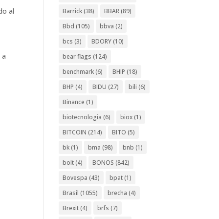
do al
Barrick
(38)
BBAR
(89)
Bbd
(105)
bbva
(2)
bcs
(3)
BDORY
(10)
 a
bear flags
(124)
benchmark
(6)
BHIP
(18)
BHP
(4)
BIDU
(27)
bili
(6)
Binance
(1)
biotecnologia
(6)
biox
(1)
BITCOIN
(214)
BITO
(5)
bk
(1)
bma
(98)
bnb
(1)
bolt
(4)
BONOS
(842)
Bovespa
(43)
bpat
(1)
Brasil
(1055)
brecha
(4)
Brexit
(4)
brfs
(7)