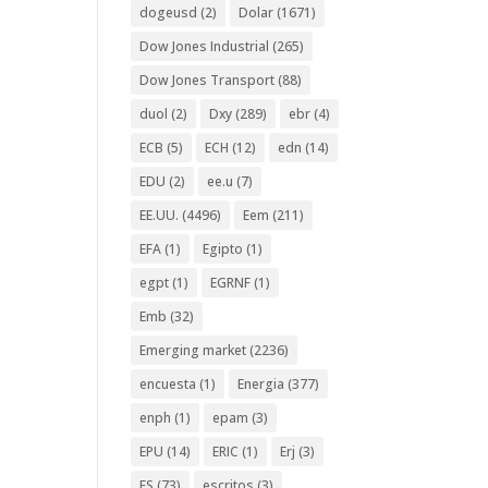
dogeusd
(2)
Dolar
(1671)
Dow Jones Industrial
(265)
Dow Jones Transport
(88)
duol
(2)
Dxy
(289)
ebr
(4)
ECB
(5)
ECH
(12)
edn
(14)
EDU
(2)
ee.u
(7)
EE.UU.
(4496)
Eem
(211)
EFA
(1)
Egipto
(1)
egpt
(1)
EGRNF
(1)
Emb
(32)
Emerging market
(2236)
encuesta
(1)
Energia
(377)
enph
(1)
epam
(3)
EPU
(14)
ERIC
(1)
Erj
(3)
ES
(73)
escritos
(3)