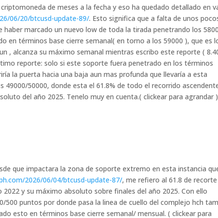
pal criptomoneda de meses a la fecha y eso ha quedado detallado en v
026/06/20/btcusd-update-89/
. Esto significa que a falta de unos poco
e haber marcado un nuevo low de toda la tirada penetrando los 580
o en términos base cierre semanal( en torno a los 59000 ), que es l
un , alcanza su máximo semanal mientras escribo este reporte ( 8.4
timo reporte: solo si este soporte fuera penetrado en los términos
riría la puerta hacia una baja aun mas profunda que llevaría a esta
s 49000/50000, donde esta el 61.8% de todo el recorrido ascendent
oluto del año 2025. Tenelo muy en cuenta.( clickear para agrandar 
sde que impactara la zona de soporte extremo en esta instancia qu
upph.com/2026/06/04/btcusd-update-87/
, me refiero al 61.8 de recorte
 2022 y su máximo absoluto sobre finales del año 2025. Con ello
00/500 puntos por donde pasa la linea de cuello del complejo hch ta
o esto en términos base cierre semanal/ mensual. ( clickear para