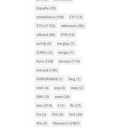
España
(20)
estadistica
(158)
ETF
(13)
ETFs
(1723)
ethereum
(95)
ethusd
(96)
ETN
(10)
eu10y
(5)
eurgbp
(1)
EURILS
(2)
eurjpy
(1)
Euro
(104)
Europa
(119)
eurusd
(105)
EVERGRANDE
(1)
Ewg
(1)
ewh
(4)
ewj
(3)
ewp
(2)
EWU
(3)
eww
(28)
Ewz
(319)
F
(1)
fb
(27)
fcx
(2)
FDX
(5)
Fed
(26)
ffie
(2)
Fibonacci
(3987)