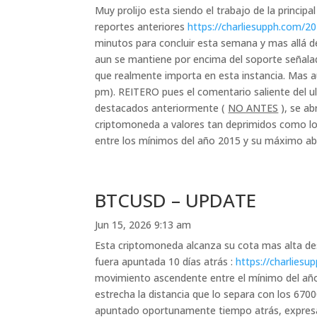
Muy prolijo esta siendo el trabajo de la princi
reportes anteriores
https://charliesupph.com/2
minutos para concluir esta semana y mas allá d
aun se mantiene por encima del soporte señalad
que realmente importa en esta instancia. Mas a
pm). REITERO pues el comentario saliente del ul
destacados anteriormente (
NO ANTES
), se ab
criptomoneda a valores tan deprimidos como lo
entre los mínimos del año 2015 y su máximo abs
BTCUSD – UPDATE
Jun 15, 2026 9:13 am
Esta criptomoneda alcanza su cota mas alta de
fuera apuntada 10 días atrás :
https://charlies
movimiento ascendente entre el mínimo del año
estrecha la distancia que lo separa con los 670
apuntado oportunamente tiempo atrás, expresad