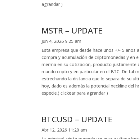
agrandar )
MSTR – UPDATE
Jun 4, 2026 9:25 am
Esta empresa que desde hace unos +/- 5 años at
compra y acumulación de criptomonedas y en es
merma en su cotización, producto justamente de
mundo cripto y en particular en el BTC. De tal
estrechando la distancia que lo separa de su u
hoy, dado es además la potencial neckline del h
especie.( clickear para agrandar )
BTCUSD – UPDATE
Abr 12, 2026 11:20 am
La principal cripto moneda vio ayer a ultima h