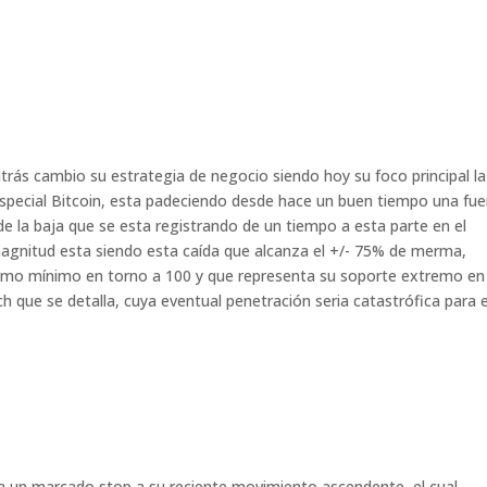
rás cambio su estrategia de negocio siendo hoy su foco principal la
pecial Bitcoin, esta padeciendo desde hace un buen tiempo una fue
 la baja que se esta registrando de un tiempo a esta parte en el
 magnitud esta siendo esta caída que alcanza el +/- 75% de merma,
ltimo mínimo en torno a 100 y que representa su soporte extremo en 
ch que se detalla, cuya eventual penetración seria catastrófica para 
ora un marcado stop a su reciente movimiento ascendente, el cual