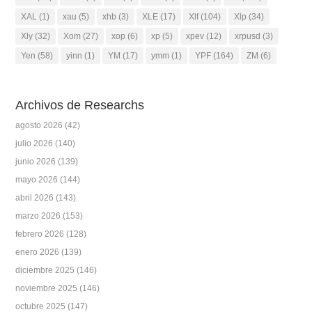
XAL
(1)
xau
(5)
xhb
(3)
XLE
(17)
Xlf
(104)
Xlp
(34)
Xly
(32)
Xom
(27)
xop
(6)
xp
(5)
xpev
(12)
xrpusd
(3)
Yen
(58)
yinn
(1)
YM
(17)
ymm
(1)
YPF
(164)
ZM
(6)
Archivos de Researchs
agosto 2026
(42)
julio 2026
(140)
junio 2026
(139)
mayo 2026
(144)
abril 2026
(143)
marzo 2026
(153)
febrero 2026
(128)
enero 2026
(139)
diciembre 2025
(146)
noviembre 2025
(146)
octubre 2025
(147)