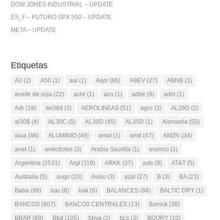
DOW JONES INDUSTRIAL – UPDATE
ES_F – FUTURO SPX 500 – UPDATE
META – UPDATE
Etiquetas
A3
(2)
A50
(1)
aal
(1)
Aapl
(66)
ABEV
(27)
ABNB
(1)
aceite de soja
(22)
achr
(1)
acn
(1)
adbe
(9)
adm
(1)
Adr
(18)
ae38d
(3)
AEROLINEAS
(51)
agro
(3)
AL29D
(2)
al30$
(4)
AL30C
(5)
AL30D
(45)
AL35D
(1)
Alemania
(55)
alua
(46)
ALUMINIO
(49)
amat
(1)
amd
(47)
AMZN
(34)
anet
(1)
anécdotas
(3)
Arabia Saudita
(1)
aramco
(1)
Argentina
(2531)
Argt
(119)
ARKK
(37)
asts
(8)
AT&T
(5)
Australia
(5)
avgo
(10)
Aviso
(3)
azul
(27)
B
(3)
BA
(23)
Baba
(99)
bac
(6)
bak
(6)
BALANCES
(88)
BALTIC DRY
(1)
BANCOS
(907)
BANCOS CENTRALES
(13)
Barrick
(38)
BBAR
(89)
Bbd
(105)
bbva
(2)
bcs
(3)
BDORY
(10)