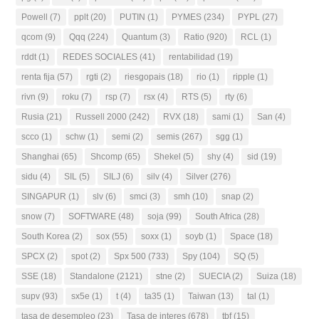
Powell
(7)
pplt
(20)
PUTIN
(1)
PYMES
(234)
PYPL
(27)
qcom
(9)
Qqq
(224)
Quantum
(3)
Ratio
(920)
RCL
(1)
rddt
(1)
REDES SOCIALES
(41)
rentabilidad
(19)
renta fija
(57)
rgti
(2)
riesgopais
(18)
rio
(1)
ripple
(1)
rivn
(9)
roku
(7)
rsp
(7)
rsx
(4)
RTS
(5)
rty
(6)
Rusia
(21)
Russell 2000
(242)
RVX
(18)
sami
(1)
San
(4)
scco
(1)
schw
(1)
semi
(2)
semis
(267)
sgg
(1)
Shanghai
(65)
Shcomp
(65)
Shekel
(5)
shy
(4)
sid
(19)
sidu
(4)
SIL
(5)
SILJ
(6)
silv
(4)
Silver
(276)
SINGAPUR
(1)
slv
(6)
smci
(3)
smh
(10)
snap
(2)
snow
(7)
SOFTWARE
(48)
soja
(99)
South Africa
(28)
South Korea
(2)
sox
(55)
soxx
(1)
soyb
(1)
Space
(18)
SPCX
(2)
spot
(2)
Spx 500
(733)
Spy
(104)
SQ
(5)
SSE
(18)
Standalone
(2121)
stne
(2)
SUECIA
(2)
Suiza
(18)
supv
(93)
sx5e
(1)
t
(4)
ta35
(1)
Taiwan
(13)
tal
(1)
tasa de desempleo
(23)
Tasa de interes
(678)
tbf
(15)