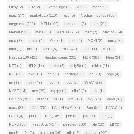
lukoy
(2)
Luv
(2)
luxemburgo
(2)
MA
(2)
mags
(9)
maiz
(37)
market cap
(110)
mcd
(5)
Medias moviles
(996)
megafono
(219)
MELI
(109)
memorias
(3)
mep
(21)
Merval
(595)
meta
(30)
Metales
(789)
metr
(2)
Mexico
(69)
mirg
(23)
mmm
(4)
Moex
(1)
moh
(1)
MORI
(2)
mrna
(3)
mrvl
(1)
ms
(1)
MSCI
(5)
msft
(42)
mstr
(14)
MU
(3)
Nasdaq 100
(422)
Nasdaq comp.
(201)
NDX
(388)
Nem
(24)
NET
(1)
NFLX
(14)
nickel
(6)
nifty50
(1)
nikkei
(11)
NIO
(60)
nke
(16)
nok
(1)
noruega
(5)
nq
(79)
nrgv
(4)
nu
(33)
nvda
(48)
nvo
(4)
nycb
(2)
NYFANG
(6)
NYSE
(14)
oex
(29)
ogzpy
(1)
oibr3
(2)
oklo
(1)
Opinion
(202)
orange juice
(1)
orcl
(12)
oxy
(24)
Paas
(31)
pags
(23)
PALL
(25)
PALLADIUM
(32)
Pam
(57)
PANW
(1)
PATH
(4)
pbi
(1)
Pbr
(145)
pce
(2)
pdd
(6)
pep
(1)
PERU
(18)
Peso Arg.
(457)
petroleo
(280)
pfe
(10)
pff
(3)
pg
(4)
PL
(1)
platinum
(28)
pltr
(12)
podcast
(200)