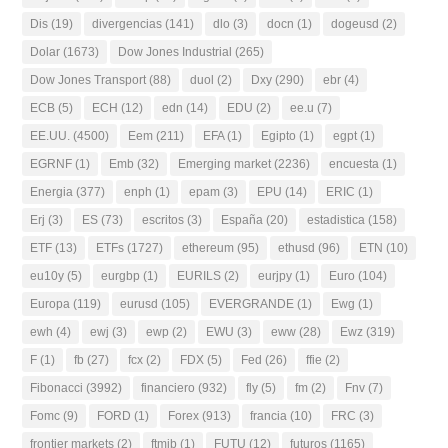
Dis
(19)
divergencias
(141)
dlo
(3)
docn
(1)
dogeusd
(2)
Dolar
(1673)
Dow Jones Industrial
(265)
Dow Jones Transport
(88)
duol
(2)
Dxy
(290)
ebr
(4)
ECB
(5)
ECH
(12)
edn
(14)
EDU
(2)
ee.u
(7)
EE.UU.
(4500)
Eem
(211)
EFA
(1)
Egipto
(1)
egpt
(1)
EGRNF
(1)
Emb
(32)
Emerging market
(2236)
encuesta
(1)
Energia
(377)
enph
(1)
epam
(3)
EPU
(14)
ERIC
(1)
Erj
(3)
ES
(73)
escritos
(3)
España
(20)
estadistica
(158)
ETF
(13)
ETFs
(1727)
ethereum
(95)
ethusd
(96)
ETN
(10)
eu10y
(5)
eurgbp
(1)
EURILS
(2)
eurjpy
(1)
Euro
(104)
Europa
(119)
eurusd
(105)
EVERGRANDE
(1)
Ewg
(1)
ewh
(4)
ewj
(3)
ewp
(2)
EWU
(3)
eww
(28)
Ewz
(319)
F
(1)
fb
(27)
fcx
(2)
FDX
(5)
Fed
(26)
ffie
(2)
Fibonacci
(3992)
financiero
(932)
fly
(5)
fm
(2)
Fnv
(7)
Fomc
(9)
FORD
(1)
Forex
(913)
francia
(10)
FRC
(3)
frontier markets
(2)
ftmib
(1)
FUTU
(12)
futuros
(1165)