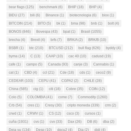
bear flags
(125)
benchmark
(6)
BHIP
(18)
BHP
(4)
BIDU
(27)
bili
(6)
Binance
(1)
biotecnologia
(6)
biox
(1)
BITCOIN
(214)
BITO
(5)
bk
(1)
bma
(98)
bnb
(1)
bolt
(4)
BONOS
(846)
Bovespa
(43)
bpat
(1)
Brasil
(1055)
brecha
(4)
Brexit
(4)
brfs
(7)
BRK/A
(2)
BRK/B
(10)
BSBR
(1)
btc
(210)
BTCUSD
(212)
bull flag
(626)
byddy
(4)
byma
(14)
C
(13)
CAAP
(10)
cac 40
(10)
cadusd
(19)
cafe
(1)
campo
(5)
Canada
(93)
canje
(3)
Cannabis
(1)
cat
(1)
CBD
(4)
ccl
(21)
Cde
(18)
cds
(1)
ceco2
(9)
CEDEAR
(103)
CEPU
(41)
CGPA2
(2)
CHILE
(28)
China
(585)
cig
(1)
citi
(18)
Cobre
(35)
COIN
(12)
Colo
(5)
COLOMBIA
(41)
come
(7)
Commodity
(1260)
Crb
(54)
cres
(1)
Cresy
(30)
cripto moneda
(339)
crm
(2)
crwd
(1)
CRWV
(1)
CS
(12)
csco
(3)
cursos
(1)
cuña
(1931)
cvs
(1)
cvx
(33)
Dax
(26)
DB
(6)
dba
(2)
Deja vu
(134)
Desp
(10)
dgcu2
(4)
Dia
(2)
didi
(4)