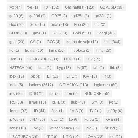
fvx
(47)
fxe
(1)
FXI
(102)
Gas natural
(123)
GBPUSD
(39)
gd30
(6)
gd30d
(9)
GD35
(3)
gd35d
(8)
gd38d
(1)
Gdx
(70)
Gdxj
(15)
ggal
(218)
Ggb
(26)
gld
(3)
GLOB
(63)
gme
(1)
GOL
(18)
Gold
(551)
Googl
(40)
gprk
(23)
GS
(1)
GXG
(4)
harina de soja
(18)
Hch
(844)
hd
(1)
health
(19)
hims
(16)
hipoteca
(1)
hmy
(23)
Hon
(1)
HONG KONG
(83)
HOOD
(1)
HSI
(15)
HSTECH
(46)
hum
(1)
hyg
(18)
IA
(57)
iab
(1)
ibb
(3)
ibex
(12)
ibit
(4)
IEF
(13)
IEI
(17)
IGV
(13)
ilf
(3)
India
(5)
Indices
(3612)
INFLACION
(113)
Inglaterra
(60)
intc
(60)
IONQ
(1)
ipc
(2)
iren
(1)
IRON ORE
(55)
IRS
(38)
Israel
(10)
Italia
(3)
Itub
(48)
iwm
(3)
iyt
(1)
Japon
(92)
JD
(44)
Jets
(1)
JMIA
(9)
JNK
(1)
jp10y
(6)
jp40y
(3)
JPM
(50)
klac
(1)
ko
(6)
korea
(1)
KRE
(21)
kweb
(16)
Lac
(2)
latinoamerica
(15)
lcid
(1)
linkusd
(1)
LIRA TURCA
(26)
LIT
(10)
LITIO
(10)
LOMA
(22)
lqd
(11)