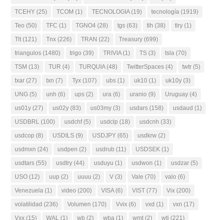
TCEHY
(25)
TCOM
(1)
TECNOLOGIA
(19)
tecnología
(1919)
Teo
(50)
TFC
(1)
TGNO4
(28)
tgs
(63)
tlh
(38)
tlry
(1)
Tlt
(121)
Tnx
(226)
TRAN
(22)
Treasury
(699)
triangulos
(1480)
trigo
(39)
TRIVIA
(1)
TS
(3)
tsla
(70)
TSM
(13)
TUR
(4)
TURQUIA
(48)
TwitterSpaces
(4)
twtr
(5)
txar
(27)
txn
(7)
Tyx
(107)
ubs
(1)
uk10
(1)
uk10y
(3)
UNG
(5)
unh
(6)
ups
(2)
ura
(6)
uranio
(9)
Uruguay
(4)
us01y
(27)
us02y
(83)
us03my
(3)
usdars
(158)
usdaud
(1)
USDBRL
(100)
usdchf
(5)
usdclp
(18)
usdcnh
(33)
usdcop
(8)
USDILS
(9)
USDJPY
(65)
usdkrw
(2)
usdmxn
(24)
usdpen
(2)
usdrub
(11)
USDSEK
(1)
usdtars
(55)
usdtry
(44)
usduyu
(1)
usdwon
(1)
usdzar
(5)
USO
(12)
uup
(2)
uuuu
(2)
V
(3)
Vale
(70)
valo
(6)
Venezuela
(1)
video
(200)
VISA
(6)
VIST
(77)
Vix
(200)
volatilidad
(236)
Volumen
(170)
Vvix
(6)
vxd
(1)
vxn
(17)
Vxx
(15)
WAL
(1)
wb
(2)
wba
(1)
wmt
(2)
wti
(221)