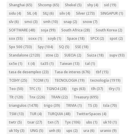
Shanghai
(65)
Shcomp
(65)
Shekel
(5)
shy
(4)
sid
(19)
sidu
(4)
SIL
(4)
SILJ
(6)
silv
(4)
Silver
(273)
SINGAPUR
(1)
slv
(6)
smci
(3)
smh
(10)
snap
(2)
snow
(7)
SOFTWARE
(48)
soja
(99)
South Africa
(28)
South Korea
(2)
sox
(55)
soxx
(1)
soyb
(1)
Space
(18)
SPCX
(2)
spot
(2)
Spx 500
(733)
Spy
(104)
SQ
(5)
SSE
(18)
Standalone
(2120)
stne
(2)
SUECIA
(2)
Suiza
(18)
supv
(93)
sx5e
(1)
t
(4)
ta35
(1)
Taiwan
(13)
tal
(1)
tasa de desempleo
(23)
Tasa de interes
(676)
tbf
(15)
TCEHY
(25)
TCOM
(1)
TECNOLOGIA
(19)
tecnología
(1919)
Teo
(50)
TFC
(1)
TGNO4
(28)
tgs
(63)
tlh
(37)
tlry
(1)
Tlt
(120)
Tnx
(226)
TRAN
(22)
Treasury
(695)
triangulos
(1478)
trigo
(39)
TRIVIA
(1)
TS
(3)
tsla
(70)
TSM
(13)
TUR
(4)
TURQUIA
(48)
TwitterSpaces
(4)
twtr
(5)
txar
(27)
txn
(7)
Tyx
(106)
ubs
(1)
uk10
(1)
uk10y
(3)
UNG
(5)
unh
(6)
ups
(2)
ura
(6)
uranio
(9)