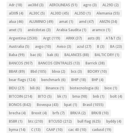
Adr
(18)
ae38d
(3)
AEROLINEAS
(51)
agro
(3)
AL29D
(2)
al30$
(4)
AL30C
(5)
AL30D
(45)
AL35D
(1)
Alemania
(55)
alua
(46)
ALUMINIO
(49)
amat
(1)
amd
(47)
AMZN
(34)
anet
(1)
anécdotas
(3)
Arabia Saudita
(1)
aramco
(1)
Argentina
(2530)
Argt
(119)
ARKK
(37)
asts
(8)
AT&T
(5)
Australia
(5)
avgo
(10)
Aviso
(3)
azul
(27)
B
(3)
BA
(23)
Baba
(99)
bac
(6)
bak
(6)
BALANCES
(88)
BALTIC DRY
(1)
BANCOS
(907)
BANCOS CENTRALES
(13)
Barrick
(38)
BBAR
(89)
Bbd
(105)
bbva
(2)
bcs
(3)
BDORY
(10)
bear flags
(124)
benchmark
(6)
BHIP
(18)
BHP
(4)
BIDU
(27)
bili
(6)
Binance
(1)
biotecnologia
(6)
biox
(1)
BITCOIN
(214)
BITO
(5)
bk
(1)
bma
(98)
bnb
(1)
bolt
(4)
BONOS
(842)
Bovespa
(43)
bpat
(1)
Brasil
(1055)
brecha
(4)
Brexit
(4)
brfs
(7)
BRK/A
(2)
BRK/B
(10)
BSBR
(1)
btc
(210)
BTCUSD
(212)
bull flag
(625)
byddy
(4)
byma
(14)
C
(13)
CAAP
(10)
cac 40
(10)
cadusd
(19)