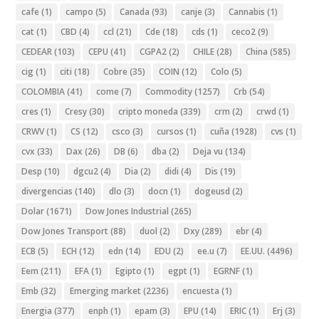
cafe
(1)
campo
(5)
Canada
(93)
canje
(3)
Cannabis
(1)
cat
(1)
CBD
(4)
ccl
(21)
Cde
(18)
cds
(1)
ceco2
(9)
CEDEAR
(103)
CEPU
(41)
CGPA2
(2)
CHILE
(28)
China
(585)
cig
(1)
citi
(18)
Cobre
(35)
COIN
(12)
Colo
(5)
COLOMBIA
(41)
come
(7)
Commodity
(1257)
Crb
(54)
cres
(1)
Cresy
(30)
cripto moneda
(339)
crm
(2)
crwd
(1)
CRWV
(1)
CS
(12)
csco
(3)
cursos
(1)
cuña
(1928)
cvs
(1)
cvx
(33)
Dax
(26)
DB
(6)
dba
(2)
Deja vu
(134)
Desp
(10)
dgcu2
(4)
Dia
(2)
didi
(4)
Dis
(19)
divergencias
(140)
dlo
(3)
docn
(1)
dogeusd
(2)
Dolar
(1671)
Dow Jones Industrial
(265)
Dow Jones Transport
(88)
duol
(2)
Dxy
(289)
ebr
(4)
ECB
(5)
ECH
(12)
edn
(14)
EDU
(2)
ee.u
(7)
EE.UU.
(4496)
Eem
(211)
EFA
(1)
Egipto
(1)
egpt
(1)
EGRNF
(1)
Emb
(32)
Emerging market
(2236)
encuesta
(1)
Energia
(377)
enph
(1)
epam
(3)
EPU
(14)
ERIC
(1)
Erj
(3)