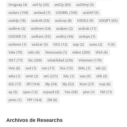
Uruguay
(4)
us01y
(26)
us02y
(83)
us03my
(3)
usdars
(158)
usdaud
(1)
USDBRL
(100)
usdchf
(5)
usdclp
(18)
usdcnh
(33)
usdcop
(8)
USDILS
(9)
USDJPY
(65)
usdkrw
(2)
usdmxn
(24)
usdpen
(2)
usdrub
(11)
USDSEK
(1)
usdtars
(55)
usdtry
(44)
usduyu
(1)
usdwon
(1)
usdzar
(5)
USO
(12)
uup
(2)
uuuu
(2)
V
(3)
Vale
(70)
valo
(6)
Venezuela
(1)
video
(200)
VISA
(6)
VIST
(77)
Vix
(200)
volatilidad
(236)
Volumen
(170)
Vvix
(6)
vxd
(1)
vxn
(17)
Vxx
(15)
WAL
(1)
wb
(2)
wba
(1)
wmt
(2)
wti
(221)
XAL
(1)
xau
(5)
xhb
(3)
XLE
(17)
Xlf
(104)
Xlp
(34)
Xly
(32)
Xom
(27)
xop
(6)
xp
(5)
xpev
(12)
xrpusd
(3)
Yen
(58)
yinn
(1)
YM
(17)
ymm
(1)
YPF
(164)
ZM
(6)
Archivos de Researchs