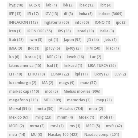
hyg
(18)
IA
(57)
iab
(1)
ibb
(3)
ibex
(12)
ibit
(4)
IEF
(13)
IEI
(17)
IGV
(13)
ilf
(3)
India
(5)
Indices
(3609)
INFLACION
(113)
Inglaterra
(60)
intc
(60)
IONQ
(1)
ipc
(2)
iren
(1)
IRON ORE
(55)
IRS
(38)
Israel
(10)
Italia
(3)
Itub
(48)
iwm
(3)
iyt
(1)
Japon
(92)
JD
(44)
Jets
(1)
JMIA
(9)
JNK
(1)
jp10y
(6)
jp40y
(3)
JPM
(50)
klac
(1)
ko
(6)
korea
(1)
KRE
(21)
kweb
(16)
Lac
(2)
latinoamerica
(15)
lcid
(1)
linkusd
(1)
LIRA TURCA
(26)
LIT
(10)
LITIO
(10)
LOMA
(22)
lqd
(11)
lukoy
(2)
Luv
(2)
luxemburgo
(2)
MA
(2)
mags
(9)
maiz
(37)
market cap
(110)
mcd
(5)
Medias moviles
(996)
megafono
(219)
MELI
(109)
memorias
(3)
mep
(21)
Merval
(594)
meta
(30)
Metales
(784)
metr
(2)
Mexico
(69)
mirg
(23)
mmm
(4)
Moex
(1)
moh
(1)
MORI
(2)
mrna
(3)
mrvl
(1)
ms
(1)
MSCI
(5)
msft
(42)
mstr
(14)
MU
(3)
Nasdaq 100
(422)
Nasdaq comp.
(201)