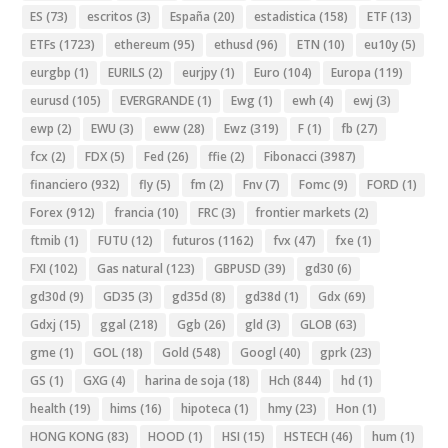
ES
(73)
escritos
(3)
España
(20)
estadistica
(158)
ETF
(13)
ETFs
(1723)
ethereum
(95)
ethusd
(96)
ETN
(10)
eu10y
(5)
eurgbp
(1)
EURILS
(2)
eurjpy
(1)
Euro
(104)
Europa
(119)
eurusd
(105)
EVERGRANDE
(1)
Ewg
(1)
ewh
(4)
ewj
(3)
ewp
(2)
EWU
(3)
eww
(28)
Ewz
(319)
F
(1)
fb
(27)
fcx
(2)
FDX
(5)
Fed
(26)
ffie
(2)
Fibonacci
(3987)
financiero
(932)
fly
(5)
fm
(2)
Fnv
(7)
Fomc
(9)
FORD
(1)
Forex
(912)
francia
(10)
FRC
(3)
frontier markets
(2)
ftmib
(1)
FUTU
(12)
futuros
(1162)
fvx
(47)
fxe
(1)
FXI
(102)
Gas natural
(123)
GBPUSD
(39)
gd30
(6)
gd30d
(9)
GD35
(3)
gd35d
(8)
gd38d
(1)
Gdx
(69)
Gdxj
(15)
ggal
(218)
Ggb
(26)
gld
(3)
GLOB
(63)
gme
(1)
GOL
(18)
Gold
(548)
Googl
(40)
gprk
(23)
GS
(1)
GXG
(4)
harina de soja
(18)
Hch
(844)
hd
(1)
health
(19)
hims
(16)
hipoteca
(1)
hmy
(23)
Hon
(1)
HONG KONG
(83)
HOOD
(1)
HSI
(15)
HSTECH
(46)
hum
(1)