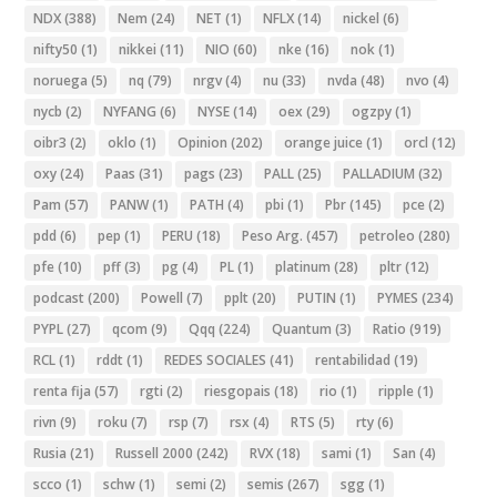
NDX
(388)
Nem
(24)
NET
(1)
NFLX
(14)
nickel
(6)
nifty50
(1)
nikkei
(11)
NIO
(60)
nke
(16)
nok
(1)
noruega
(5)
nq
(79)
nrgv
(4)
nu
(33)
nvda
(48)
nvo
(4)
nycb
(2)
NYFANG
(6)
NYSE
(14)
oex
(29)
ogzpy
(1)
oibr3
(2)
oklo
(1)
Opinion
(202)
orange juice
(1)
orcl
(12)
oxy
(24)
Paas
(31)
pags
(23)
PALL
(25)
PALLADIUM
(32)
Pam
(57)
PANW
(1)
PATH
(4)
pbi
(1)
Pbr
(145)
pce
(2)
pdd
(6)
pep
(1)
PERU
(18)
Peso Arg.
(457)
petroleo
(280)
pfe
(10)
pff
(3)
pg
(4)
PL
(1)
platinum
(28)
pltr
(12)
podcast
(200)
Powell
(7)
pplt
(20)
PUTIN
(1)
PYMES
(234)
PYPL
(27)
qcom
(9)
Qqq
(224)
Quantum
(3)
Ratio
(919)
RCL
(1)
rddt
(1)
REDES SOCIALES
(41)
rentabilidad
(19)
renta fija
(57)
rgti
(2)
riesgopais
(18)
rio
(1)
ripple
(1)
rivn
(9)
roku
(7)
rsp
(7)
rsx
(4)
RTS
(5)
rty
(6)
Rusia
(21)
Russell 2000
(242)
RVX
(18)
sami
(1)
San
(4)
scco
(1)
schw
(1)
semi
(2)
semis
(267)
sgg
(1)