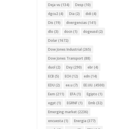
Deja vu
(134)
Desp
(10)
dgcu2
(4)
Dia
(2)
didi
(4)
Dis
(19)
divergencias
(141)
dlo
(3)
docn
(1)
dogeusd
(2)
Dolar
(1672)
Dow Jones Industrial
(265)
Dow Jones Transport
(88)
duol
(2)
Dxy
(290)
ebr
(4)
ECB
(5)
ECH
(12)
edn
(14)
EDU
(2)
ee.u
(7)
EE.UU.
(4500)
Eem
(211)
EFA
(1)
Egipto
(1)
egpt
(1)
EGRNF
(1)
Emb
(32)
Emerging market
(2236)
encuesta
(1)
Energia
(377)