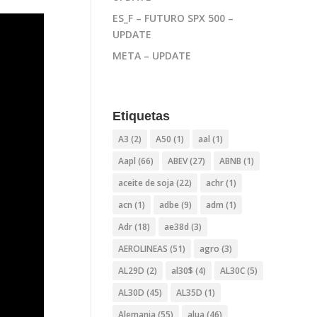
ES_F – FUTURO SPX 500 –
UPDATE
META – UPDATE
Etiquetas
A3
(2)
A50
(1)
aal
(1)
Aapl
(66)
ABEV
(27)
ABNB
(1)
aceite de soja
(22)
achr
(1)
acn
(1)
adbe
(9)
adm
(1)
Adr
(18)
ae38d
(3)
AEROLINEAS
(51)
agro
(3)
AL29D
(2)
al30$
(4)
AL30C
(5)
AL30D
(45)
AL35D
(1)
Alemania
(55)
alua
(46)