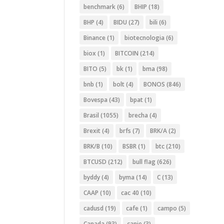
benchmark
(6)
BHIP
(18)
BHP
(4)
BIDU
(27)
bili
(6)
Binance
(1)
biotecnologia
(6)
biox
(1)
BITCOIN
(214)
BITO
(5)
bk
(1)
bma
(98)
bnb
(1)
bolt
(4)
BONOS
(846)
Bovespa
(43)
bpat
(1)
Brasil
(1055)
brecha
(4)
Brexit
(4)
brfs
(7)
BRK/A
(2)
BRK/B
(10)
BSBR
(1)
btc
(210)
BTCUSD
(212)
bull flag
(626)
byddy
(4)
byma
(14)
C
(13)
CAAP
(10)
cac 40
(10)
cadusd
(19)
cafe
(1)
campo
(5)
Canada
(93)
canje
(3)