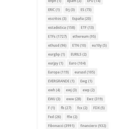
enph
(1)
epam
(3)
EPU
(14)
ERIC
(1)
Erj
(3)
ES
(73)
escritos
(3)
España
(20)
estadistica
(158)
ETF
(13)
ETFs
(1727)
ethereum
(95)
ethusd
(96)
ETN
(10)
eu10y
(5)
eurgbp
(1)
EURILS
(2)
eurjpy
(1)
Euro
(104)
Europa
(119)
eurusd
(105)
EVERGRANDE
(1)
Ewg
(1)
ewh
(4)
ewj
(3)
ewp
(2)
EWU
(3)
eww
(28)
Ewz
(319)
F
(1)
fb
(27)
fcx
(2)
FDX
(5)
Fed
(26)
ffie
(2)
Fibonacci
(3991)
financiero
(932)