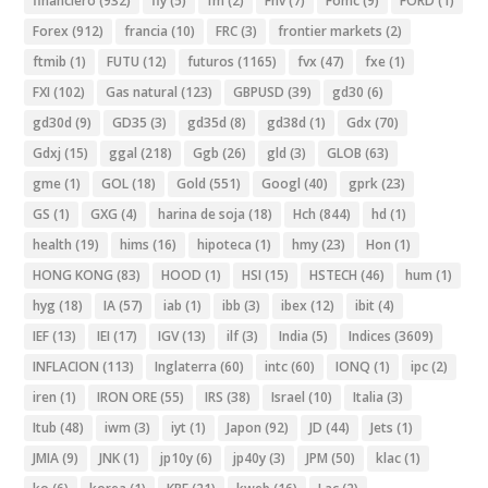
financiero
(932)
fly
(5)
fm
(2)
Fnv
(7)
Fomc
(9)
FORD
(1)
Forex
(912)
francia
(10)
FRC
(3)
frontier markets
(2)
ftmib
(1)
FUTU
(12)
futuros
(1165)
fvx
(47)
fxe
(1)
FXI
(102)
Gas natural
(123)
GBPUSD
(39)
gd30
(6)
gd30d
(9)
GD35
(3)
gd35d
(8)
gd38d
(1)
Gdx
(70)
Gdxj
(15)
ggal
(218)
Ggb
(26)
gld
(3)
GLOB
(63)
gme
(1)
GOL
(18)
Gold
(551)
Googl
(40)
gprk
(23)
GS
(1)
GXG
(4)
harina de soja
(18)
Hch
(844)
hd
(1)
health
(19)
hims
(16)
hipoteca
(1)
hmy
(23)
Hon
(1)
HONG KONG
(83)
HOOD
(1)
HSI
(15)
HSTECH
(46)
hum
(1)
hyg
(18)
IA
(57)
iab
(1)
ibb
(3)
ibex
(12)
ibit
(4)
IEF
(13)
IEI
(17)
IGV
(13)
ilf
(3)
India
(5)
Indices
(3609)
INFLACION
(113)
Inglaterra
(60)
intc
(60)
IONQ
(1)
ipc
(2)
iren
(1)
IRON ORE
(55)
IRS
(38)
Israel
(10)
Italia
(3)
Itub
(48)
iwm
(3)
iyt
(1)
Japon
(92)
JD
(44)
Jets
(1)
JMIA
(9)
JNK
(1)
jp10y
(6)
jp40y
(3)
JPM
(50)
klac
(1)