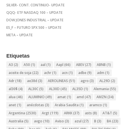
SILVER- CONT. CONTINUO- UPDATE
QQQ- ETF NASDAQ 100 – UPDATE
DOW JONES INDUSTRIAL – UPDATE
ES_F – FUTURO SPX 500 – UPDATE
META – UPDATE
Etiquetas
A3
(2)
A50
(1)
aal
(1)
Aapl
(66)
ABEV
(27)
ABNB
(1)
aceite de soja
(22)
achr
(1)
acn
(1)
adbe
(9)
adm
(1)
Adr
(18)
ae38d
(3)
AEROLINEAS
(51)
agro
(3)
AL29D
(2)
al30$
(4)
AL30C
(5)
AL30D
(45)
AL35D
(1)
Alemania
(55)
alua
(46)
ALUMINIO
(49)
amat
(1)
amd
(47)
AMZN
(34)
anet
(1)
anécdotas
(3)
Arabia Saudita
(1)
aramco
(1)
Argentina
(2530)
Argt
(119)
ARKK
(37)
asts
(8)
AT&T
(5)
Australia
(5)
avgo
(10)
Aviso
(3)
azul
(27)
B
(3)
BA
(23)