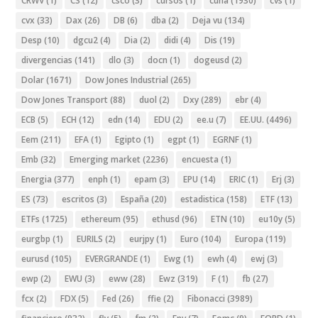
CRWV
(1)
CS
(12)
csco
(3)
cursos
(1)
cuña
(1930)
cvs
(1)
cvx
(33)
Dax
(26)
DB
(6)
dba
(2)
Deja vu
(134)
Desp
(10)
dgcu2
(4)
Dia
(2)
didi
(4)
Dis
(19)
divergencias
(141)
dlo
(3)
docn
(1)
dogeusd
(2)
Dolar
(1671)
Dow Jones Industrial
(265)
Dow Jones Transport
(88)
duol
(2)
Dxy
(289)
ebr
(4)
ECB
(5)
ECH
(12)
edn
(14)
EDU
(2)
ee.u
(7)
EE.UU.
(4496)
Eem
(211)
EFA
(1)
Egipto
(1)
egpt
(1)
EGRNF
(1)
Emb
(32)
Emerging market
(2236)
encuesta
(1)
Energia
(377)
enph
(1)
epam
(3)
EPU
(14)
ERIC
(1)
Erj
(3)
ES
(73)
escritos
(3)
España
(20)
estadistica
(158)
ETF
(13)
ETFs
(1725)
ethereum
(95)
ethusd
(96)
ETN
(10)
eu10y
(5)
eurgbp
(1)
EURILS
(2)
eurjpy
(1)
Euro
(104)
Europa
(119)
eurusd
(105)
EVERGRANDE
(1)
Ewg
(1)
ewh
(4)
ewj
(3)
ewp
(2)
EWU
(3)
eww
(28)
Ewz
(319)
F
(1)
fb
(27)
fcx
(2)
FDX
(5)
Fed
(26)
ffie
(2)
Fibonacci
(3989)