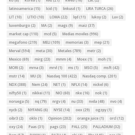
ko
(6)
korea
(1)
KRE
(21)
kweb
(16)
Lac
(2)
latinoamerica
(15)
lcid
(1)
linkusd
(1)
LIRA TURCA
(26)
LIT
(10)
LITIO
(10)
LOMA
(22)
lqd
(11)
lukoy
(2)
Luv
(2)
luxemburgo
(2)
MA
(2)
mags
(9)
maiz
(37)
market cap
(110)
mcd
(5)
Medias moviles
(996)
megafono
(219)
MELI
(109)
memorias
(3)
mep
(21)
Merval
(594)
meta
(30)
Metales
(789)
metr
(2)
Mexico
(69)
mirg
(23)
mmm
(4)
Moex
(1)
moh
(1)
MORI
(2)
mrna
(3)
mrvl
(1)
ms
(1)
MSCI
(5)
msft
(42)
mstr
(14)
MU
(3)
Nasdaq 100
(422)
Nasdaq comp.
(201)
NDX
(388)
Nem
(24)
NET
(1)
NFLX
(14)
nickel
(6)
nifty50
(1)
nikkei
(11)
NIO
(60)
nke
(16)
nok
(1)
noruega
(5)
nq
(79)
nrgv
(4)
nu
(33)
nvda
(48)
nvo
(4)
nycb
(2)
NYFANG
(6)
NYSE
(14)
oex
(29)
ogzpy
(1)
oibr3
(2)
oklo
(1)
Opinion
(202)
orange juice
(1)
orcl
(12)
oxy
(24)
Paas
(31)
pags
(23)
PALL
(25)
PALLADIUM
(32)