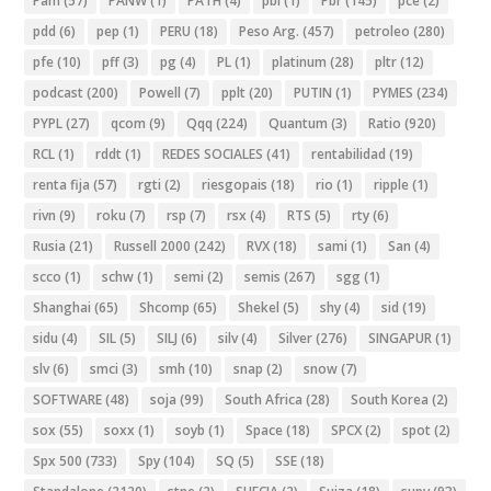
Pam
(57)
PANW
(1)
PATH
(4)
pbi
(1)
Pbr
(145)
pce
(2)
pdd
(6)
pep
(1)
PERU
(18)
Peso Arg.
(457)
petroleo
(280)
pfe
(10)
pff
(3)
pg
(4)
PL
(1)
platinum
(28)
pltr
(12)
podcast
(200)
Powell
(7)
pplt
(20)
PUTIN
(1)
PYMES
(234)
PYPL
(27)
qcom
(9)
Qqq
(224)
Quantum
(3)
Ratio
(920)
RCL
(1)
rddt
(1)
REDES SOCIALES
(41)
rentabilidad
(19)
renta fija
(57)
rgti
(2)
riesgopais
(18)
rio
(1)
ripple
(1)
rivn
(9)
roku
(7)
rsp
(7)
rsx
(4)
RTS
(5)
rty
(6)
Rusia
(21)
Russell 2000
(242)
RVX
(18)
sami
(1)
San
(4)
scco
(1)
schw
(1)
semi
(2)
semis
(267)
sgg
(1)
Shanghai
(65)
Shcomp
(65)
Shekel
(5)
shy
(4)
sid
(19)
sidu
(4)
SIL
(5)
SILJ
(6)
silv
(4)
Silver
(276)
SINGAPUR
(1)
slv
(6)
smci
(3)
smh
(10)
snap
(2)
snow
(7)
SOFTWARE
(48)
soja
(99)
South Africa
(28)
South Korea
(2)
sox
(55)
soxx
(1)
soyb
(1)
Space
(18)
SPCX
(2)
spot
(2)
Spx 500
(733)
Spy
(104)
SQ
(5)
SSE
(18)