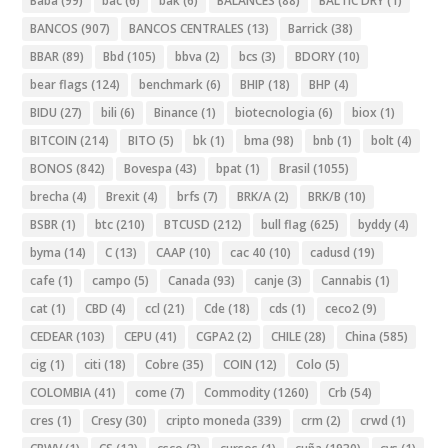
Baba
(99)
bac
(6)
bak
(6)
BALANCES
(88)
BALTIC DRY
(1)
BANCOS
(907)
BANCOS CENTRALES
(13)
Barrick
(38)
BBAR
(89)
Bbd
(105)
bbva
(2)
bcs
(3)
BDORY
(10)
bear flags
(124)
benchmark
(6)
BHIP
(18)
BHP
(4)
BIDU
(27)
bili
(6)
Binance
(1)
biotecnologia
(6)
biox
(1)
BITCOIN
(214)
BITO
(5)
bk
(1)
bma
(98)
bnb
(1)
bolt
(4)
BONOS
(842)
Bovespa
(43)
bpat
(1)
Brasil
(1055)
brecha
(4)
Brexit
(4)
brfs
(7)
BRK/A
(2)
BRK/B
(10)
BSBR
(1)
btc
(210)
BTCUSD
(212)
bull flag
(625)
byddy
(4)
byma
(14)
C
(13)
CAAP
(10)
cac 40
(10)
cadusd
(19)
cafe
(1)
campo
(5)
Canada
(93)
canje
(3)
Cannabis
(1)
cat
(1)
CBD
(4)
ccl
(21)
Cde
(18)
cds
(1)
ceco2
(9)
CEDEAR
(103)
CEPU
(41)
CGPA2
(2)
CHILE
(28)
China
(585)
cig
(1)
citi
(18)
Cobre
(35)
COIN
(12)
Colo
(5)
COLOMBIA
(41)
come
(7)
Commodity
(1260)
Crb
(54)
cres
(1)
Cresy
(30)
cripto moneda
(339)
crm
(2)
crwd
(1)