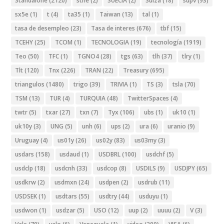
Standalone
(2120)
stne
(2)
SUECIA
(2)
Suiza
(18)
supv
(93)
sx5e
(1)
t
(4)
ta35
(1)
Taiwan
(13)
tal
(1)
tasa de desempleo
(23)
Tasa de interes
(676)
tbf
(15)
TCEHY
(25)
TCOM
(1)
TECNOLOGIA
(19)
tecnología
(1919)
Teo
(50)
TFC
(1)
TGNO4
(28)
tgs
(63)
tlh
(37)
tlry
(1)
Tlt
(120)
Tnx
(226)
TRAN
(22)
Treasury
(695)
triangulos
(1480)
trigo
(39)
TRIVIA
(1)
TS
(3)
tsla
(70)
TSM
(13)
TUR
(4)
TURQUIA
(48)
TwitterSpaces
(4)
twtr
(5)
txar
(27)
txn
(7)
Tyx
(106)
ubs
(1)
uk10
(1)
uk10y
(3)
UNG
(5)
unh
(6)
ups
(2)
ura
(6)
uranio
(9)
Uruguay
(4)
us01y
(26)
us02y
(83)
us03my
(3)
usdars
(158)
usdaud
(1)
USDBRL
(100)
usdchf
(5)
usdclp
(18)
usdcnh
(33)
usdcop
(8)
USDILS
(9)
USDJPY
(65)
usdkrw
(2)
usdmxn
(24)
usdpen
(2)
usdrub
(11)
USDSEK
(1)
usdtars
(55)
usdtry
(44)
usduyu
(1)
usdwon
(1)
usdzar
(5)
USO
(12)
uup
(2)
uuuu
(2)
V
(3)