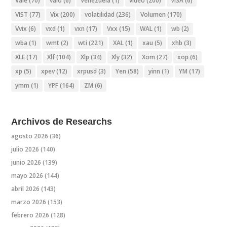
Vale
(70)
valo
(6)
Venezuela
(1)
video
(200)
VISA
(6)
VIST
(77)
Vix
(200)
volatilidad
(236)
Volumen
(170)
Vvix
(6)
vxd
(1)
vxn
(17)
Vxx
(15)
WAL
(1)
wb
(2)
wba
(1)
wmt
(2)
wti
(221)
XAL
(1)
xau
(5)
xhb
(3)
XLE
(17)
Xlf
(104)
Xlp
(34)
Xly
(32)
Xom
(27)
xop
(6)
xp
(5)
xpev
(12)
xrpusd
(3)
Yen
(58)
yinn
(1)
YM
(17)
ymm
(1)
YPF
(164)
ZM
(6)
Archivos de Researchs
agosto 2026
(36)
julio 2026
(140)
junio 2026
(139)
mayo 2026
(144)
abril 2026
(143)
marzo 2026
(153)
febrero 2026
(128)