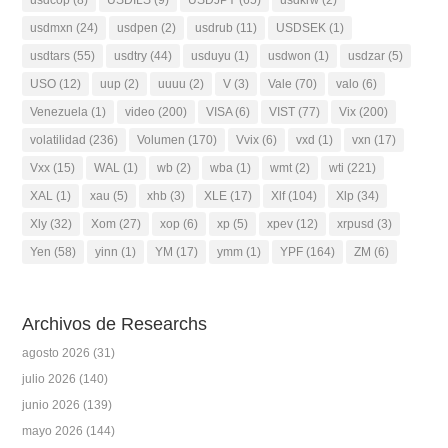
usdcop
(8)
USDILS
(9)
USDJPY
(65)
usdkrw
(2)
usdmxn
(24)
usdpen
(2)
usdrub
(11)
USDSEK
(1)
usdtars
(55)
usdtry
(44)
usduyu
(1)
usdwon
(1)
usdzar
(5)
USO
(12)
uup
(2)
uuuu
(2)
V
(3)
Vale
(70)
valo
(6)
Venezuela
(1)
video
(200)
VISA
(6)
VIST
(77)
Vix
(200)
volatilidad
(236)
Volumen
(170)
Vvix
(6)
vxd
(1)
vxn
(17)
Vxx
(15)
WAL
(1)
wb
(2)
wba
(1)
wmt
(2)
wti
(221)
XAL
(1)
xau
(5)
xhb
(3)
XLE
(17)
Xlf
(104)
Xlp
(34)
Xly
(32)
Xom
(27)
xop
(6)
xp
(5)
xpev
(12)
xrpusd
(3)
Yen
(58)
yinn
(1)
YM
(17)
ymm
(1)
YPF
(164)
ZM
(6)
Archivos de Researchs
agosto 2026
(31)
julio 2026
(140)
junio 2026
(139)
mayo 2026
(144)