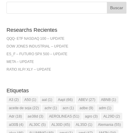
Researchs Recientes
QQQ- ETF NASDAQ 100 – UPDATE
DOW JONES INDUSTRIAL – UPDATE
ES_F – FUTURO SPX 500 – UPDATE
META – UPDATE
RATIO XLP/ XLY – UPDATE
Etiquetas
A3
(2)
A50
(1)
aal
(1)
Aapl
(66)
ABEV
(27)
ABNB
(1)
aceite de soja
(22)
achr
(1)
acn
(1)
adbe
(9)
adm
(1)
Adr
(18)
ae38d
(3)
AEROLINEAS
(51)
agro
(3)
AL29D
(2)
al30$
(4)
AL30C
(5)
AL30D
(45)
AL35D
(1)
Alemania
(55)