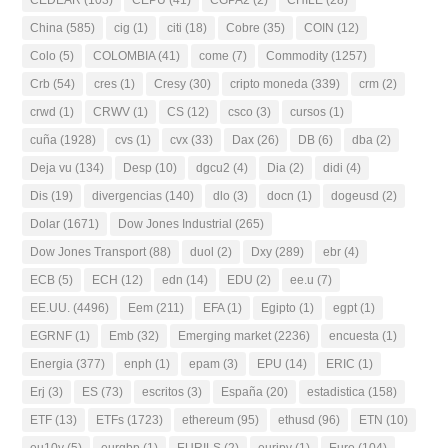
CEDEAR
(103)
CEPU
(41)
CGPA2
(2)
CHILE
(28)
China
(585)
cig
(1)
citi
(18)
Cobre
(35)
COIN
(12)
Colo
(5)
COLOMBIA
(41)
come
(7)
Commodity
(1257)
Crb
(54)
cres
(1)
Cresy
(30)
cripto moneda
(339)
crm
(2)
crwd
(1)
CRWV
(1)
CS
(12)
csco
(3)
cursos
(1)
cuña
(1928)
cvs
(1)
cvx
(33)
Dax
(26)
DB
(6)
dba
(2)
Deja vu
(134)
Desp
(10)
dgcu2
(4)
Dia
(2)
didi
(4)
Dis
(19)
divergencias
(140)
dlo
(3)
docn
(1)
dogeusd
(2)
Dolar
(1671)
Dow Jones Industrial
(265)
Dow Jones Transport
(88)
duol
(2)
Dxy
(289)
ebr
(4)
ECB
(5)
ECH
(12)
edn
(14)
EDU
(2)
ee.u
(7)
EE.UU.
(4496)
Eem
(211)
EFA
(1)
Egipto
(1)
egpt
(1)
EGRNF
(1)
Emb
(32)
Emerging market
(2236)
encuesta
(1)
Energia
(377)
enph
(1)
epam
(3)
EPU
(14)
ERIC
(1)
Erj
(3)
ES
(73)
escritos
(3)
España
(20)
estadistica
(158)
ETF
(13)
ETFs
(1723)
ethereum
(95)
ethusd
(96)
ETN
(10)