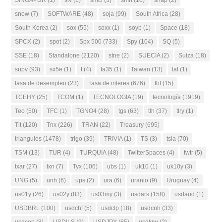
SINGAPUR
(1)
slv
(6)
smci
(3)
smh
(10)
snap
(2)
snow
(7)
SOFTWARE
(48)
soja
(99)
South Africa
(28)
South Korea
(2)
sox
(55)
soxx
(1)
soyb
(1)
Space
(18)
SPCX
(2)
spot
(2)
Spx 500
(733)
Spy
(104)
SQ
(5)
SSE
(18)
Standalone
(2120)
stne
(2)
SUECIA
(2)
Suiza
(18)
supv
(93)
sx5e
(1)
t
(4)
ta35
(1)
Taiwan
(13)
tal
(1)
tasa de desempleo
(23)
Tasa de interes
(676)
tbf
(15)
TCEHY
(25)
TCOM
(1)
TECNOLOGIA
(19)
tecnología
(1919)
Teo
(50)
TFC
(1)
TGNO4
(28)
tgs
(63)
tlh
(37)
tlry
(1)
Tlt
(120)
Tnx
(226)
TRAN
(22)
Treasury
(695)
triangulos
(1478)
trigo
(39)
TRIVIA
(1)
TS
(3)
tsla
(70)
TSM
(13)
TUR
(4)
TURQUIA
(48)
TwitterSpaces
(4)
twtr
(5)
txar
(27)
txn
(7)
Tyx
(106)
ubs
(1)
uk10
(1)
uk10y
(3)
UNG
(5)
unh
(6)
ups
(2)
ura
(6)
uranio
(9)
Uruguay
(4)
us01y
(26)
us02y
(83)
us03my
(3)
usdars
(158)
usdaud
(1)
USDBRL
(100)
usdchf
(5)
usdclp
(18)
usdcnh
(33)