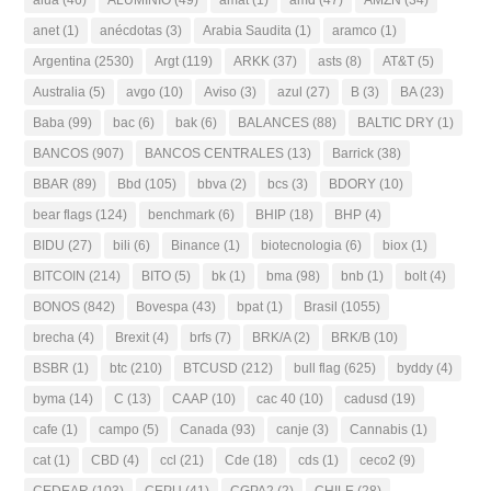
alua
(46)
ALUMINIO
(49)
amat
(1)
amd
(47)
AMZN
(34)
anet
(1)
anécdotas
(3)
Arabia Saudita
(1)
aramco
(1)
Argentina
(2530)
Argt
(119)
ARKK
(37)
asts
(8)
AT&T
(5)
Australia
(5)
avgo
(10)
Aviso
(3)
azul
(27)
B
(3)
BA
(23)
Baba
(99)
bac
(6)
bak
(6)
BALANCES
(88)
BALTIC DRY
(1)
BANCOS
(907)
BANCOS CENTRALES
(13)
Barrick
(38)
BBAR
(89)
Bbd
(105)
bbva
(2)
bcs
(3)
BDORY
(10)
bear flags
(124)
benchmark
(6)
BHIP
(18)
BHP
(4)
BIDU
(27)
bili
(6)
Binance
(1)
biotecnologia
(6)
biox
(1)
BITCOIN
(214)
BITO
(5)
bk
(1)
bma
(98)
bnb
(1)
bolt
(4)
BONOS
(842)
Bovespa
(43)
bpat
(1)
Brasil
(1055)
brecha
(4)
Brexit
(4)
brfs
(7)
BRK/A
(2)
BRK/B
(10)
BSBR
(1)
btc
(210)
BTCUSD
(212)
bull flag
(625)
byddy
(4)
byma
(14)
C
(13)
CAAP
(10)
cac 40
(10)
cadusd
(19)
cafe
(1)
campo
(5)
Canada
(93)
canje
(3)
Cannabis
(1)
cat
(1)
CBD
(4)
ccl
(21)
Cde
(18)
cds
(1)
ceco2
(9)