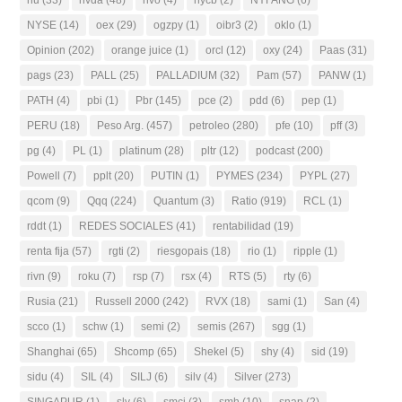
nu
(33)
nvda
(48)
nvo
(4)
nycb
(2)
NYFANG
(6)
NYSE
(14)
oex
(29)
ogzpy
(1)
oibr3
(2)
oklo
(1)
Opinion
(202)
orange juice
(1)
orcl
(12)
oxy
(24)
Paas
(31)
pags
(23)
PALL
(25)
PALLADIUM
(32)
Pam
(57)
PANW
(1)
PATH
(4)
pbi
(1)
Pbr
(145)
pce
(2)
pdd
(6)
pep
(1)
PERU
(18)
Peso Arg.
(457)
petroleo
(280)
pfe
(10)
pff
(3)
pg
(4)
PL
(1)
platinum
(28)
pltr
(12)
podcast
(200)
Powell
(7)
pplt
(20)
PUTIN
(1)
PYMES
(234)
PYPL
(27)
qcom
(9)
Qqq
(224)
Quantum
(3)
Ratio
(919)
RCL
(1)
rddt
(1)
REDES SOCIALES
(41)
rentabilidad
(19)
renta fija
(57)
rgti
(2)
riesgopais
(18)
rio
(1)
ripple
(1)
rivn
(9)
roku
(7)
rsp
(7)
rsx
(4)
RTS
(5)
rty
(6)
Rusia
(21)
Russell 2000
(242)
RVX
(18)
sami
(1)
San
(4)
scco
(1)
schw
(1)
semi
(2)
semis
(267)
sgg
(1)
Shanghai
(65)
Shcomp
(65)
Shekel
(5)
shy
(4)
sid
(19)
sidu
(4)
SIL
(4)
SILJ
(6)
silv
(4)
Silver
(273)