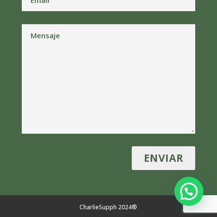
CharlieSupph 2024®