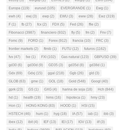
eu10y
(5)
eurgbp
(1)
EURILS
(2)
eurjpy
(1)
Euro
(104)
Europa
(119)
eurusd
(105)
EVERGRANDE
(1)
Ewg
(1)
ewh
(4)
ewj
(3)
ewp
(2)
EWU
(3)
eww
(28)
Ewz
(319)
F
(1)
fb
(27)
fcx
(2)
FDX
(5)
Fed
(26)
ffie
(2)
Fibonacci
(3987)
financiero
(932)
fly
(5)
fm
(2)
Fnv
(7)
Fomc
(9)
FORD
(1)
Forex
(912)
francia
(10)
FRC
(3)
frontier markets
(2)
ftmib
(1)
FUTU
(12)
futuros
(1162)
fvx
(47)
fxe
(1)
FXI
(102)
Gas natural
(123)
GBPUSD
(39)
gd30
(6)
gd30d
(9)
GD35
(3)
gd35d
(8)
gd38d
(1)
Gdx
(69)
Gdxj
(15)
ggal
(218)
Ggb
(26)
gld
(3)
GLOB
(63)
gme
(1)
GOL
(18)
Gold
(548)
Googl
(40)
gprk
(23)
GS
(1)
GXG
(4)
harina de soja
(18)
Hch
(844)
hd
(1)
health
(19)
hims
(16)
hipoteca
(1)
hmy
(23)
Hon
(1)
HONG KONG
(83)
HOOD
(1)
HSI
(15)
HSTECH
(46)
hum
(1)
hyg
(18)
IA
(57)
iab
(1)
ibb
(3)
ibex
(12)
ibit
(4)
IEF
(13)
IEI
(17)
IGV
(13)
ilf
(3)