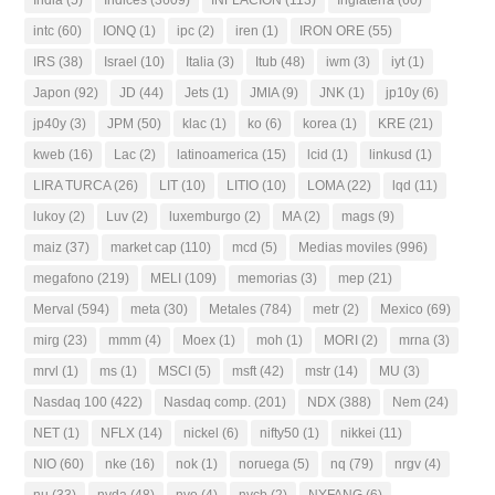
India
(5)
Indices
(3609)
INFLACION
(113)
Inglaterra
(60)
intc
(60)
IONQ
(1)
ipc
(2)
iren
(1)
IRON ORE
(55)
IRS
(38)
Israel
(10)
Italia
(3)
Itub
(48)
iwm
(3)
iyt
(1)
Japon
(92)
JD
(44)
Jets
(1)
JMIA
(9)
JNK
(1)
jp10y
(6)
jp40y
(3)
JPM
(50)
klac
(1)
ko
(6)
korea
(1)
KRE
(21)
kweb
(16)
Lac
(2)
latinoamerica
(15)
lcid
(1)
linkusd
(1)
LIRA TURCA
(26)
LIT
(10)
LITIO
(10)
LOMA
(22)
lqd
(11)
lukoy
(2)
Luv
(2)
luxemburgo
(2)
MA
(2)
mags
(9)
maiz
(37)
market cap
(110)
mcd
(5)
Medias moviles
(996)
megafono
(219)
MELI
(109)
memorias
(3)
mep
(21)
Merval
(594)
meta
(30)
Metales
(784)
metr
(2)
Mexico
(69)
mirg
(23)
mmm
(4)
Moex
(1)
moh
(1)
MORI
(2)
mrna
(3)
mrvl
(1)
ms
(1)
MSCI
(5)
msft
(42)
mstr
(14)
MU
(3)
Nasdaq 100
(422)
Nasdaq comp.
(201)
NDX
(388)
Nem
(24)
NET
(1)
NFLX
(14)
nickel
(6)
nifty50
(1)
nikkei
(11)
NIO
(60)
nke
(16)
nok
(1)
noruega
(5)
nq
(79)
nrgv
(4)